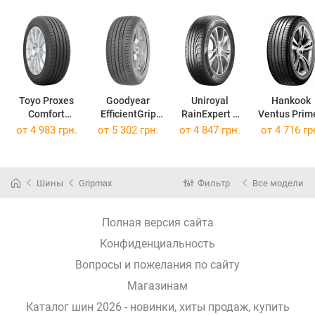
Toyo Proxes
Goodyear
Uniroyal
Hankook
Comfort
EfficientGrip
RainExpert 5
Ventus Prim
225/65 R17 102H
SUV
225/65 R17 102H
K135
от
4 983 грн.
от
5 302 грн.
от
4 847 грн.
от
4 716 гр
225/65 R17 102H
225/65 R17 
Шины
Gripmax
Фильтр
Все модели
Полная версия сайта
Конфиденциальность
Вопросы и пожелания по сайту
Магазинам
Каталог шин 2026 - новинки, хиты продаж,
купить