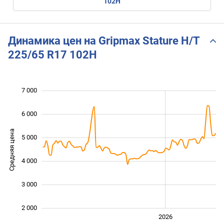
102H
Динамика цен на Gripmax Stature H/T
225/65 R17 102H
7 000
 000
 000
0
6 000
Средняя цена
5 000
2 000
4 000
3 000
2 000
2024
2025
2028
2026
L