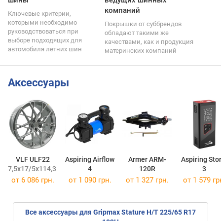
шины
ведущих шинных
компаний
Ключевые критерии,
которыми необходимо
Покрышки от суббрендов
руководствоваться при
обладают такими же
выборе подходящих для
качествами, как и продукция
автомобиля летних шин
материнских компаний
Аксессуары
VLF ULF22
Aspiring Airflow
Armer ARM-
Aspiring Sto
7,5x17/5x114,3 ET38 DIA73,1
4
120R
3
от
6 086 грн.
от 1 090 грн.
от 1 327 грн.
от 1 579 гр
Все аксессуары для Gripmax Stature H/T 225/65 R17