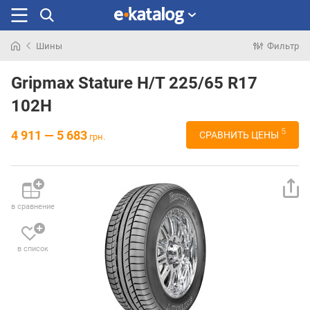
Шины
Фильтр
Искали
раньше
Gripmax Stature H/T 225/65 R17
102H
5
4 911 — 5 683
СРАВНИТЬ ЦЕНЫ
грн.
в сравнение
в список