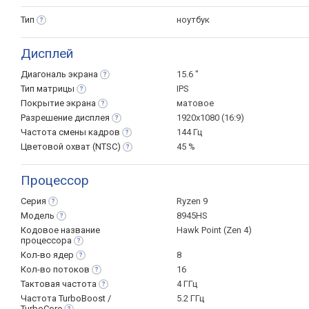
Тип
ноутбук
Дисплей
Диагональ
экрана
15.6 "
Тип
матрицы
IPS
Покрытие
экрана
матовое
Разрешение
дисплея
1920x1080 (16:9)
Частота смены
кадров
144 Гц
Цветовой охват
(NTSC)
45 %
Процессор
Серия
Ryzen 9
Модель
8945HS
Кодовое название
Hawk Point (Zen 4)
процессора
Кол-во
ядер
8
Кол-во
потоков
16
Тактовая
частота
4 ГГц
Частота TurboBoost /
5.2 ГГц
TurboCore