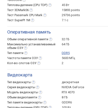
Тепловыделение (CPU
TDP)
45 Вт
Тест
3DMark06
15893 points
Тест Passmark CPU
Mark
29736 points
Тест SuperPI
1M
7.1 с
Оперативная память
Объем оперативной
памяти
32 ГБ
Максимально устанавливаемый
64 ГБ
объем
ОЗУ
Тип
памяти
DDR5
Частота памяти
ОЗУ
5600 МГц
Кол-во слотов
ОЗУ
2
Видеокарта
Тип
видеокарты
дискретная
Серия
видеокарты
NVIDIA GeForce
Модель
видеокарты
RTX 4070
Объем
видеопамяти
8 ГБ
Тип памяти
видеокарты
GDDR6
Тепловыделение (GPU
TDP)
105 Вт