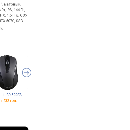
 ", матовый,
игровой, 15.6 ", матовый,
игровой, 17.3 ", мато
9), IPS, 144 Гц,
2560x1440 (16:9), IPS, 165 Гц,
1920x1080 (16:9), IPS, 
0HX, 1.6 ГГц, ОЗУ
Core i7, 14650HX, 1.6 ГГц, ОЗУ
Core i5, 13420H, 1.5 Г
RTX 5070, SSD
32 ГБ, DDR5, RTX 5070, SSD
16 ГБ, DDR5, RTX 3050
ТБ, DOS, USB-A
M.2 NVMe, 1 ТБ, Win 11 Pro,
M.2 NVMe, 512 ГБ, без
ть
сравнить
сравнить
C 10Gbps, Wi-Fi
USB-A 10Gbps, USB-C
USB-A 5Gbps, USB-C 
 VR, 2.4 кг
10Gbps, Wi-Fi 6E, поддержка
Wi-Fi 6E, 2.6 кг
VR, 2.4 кг
ech G9-500FS
Kingston NV3 2280
Trust Exto Cooling Stand
SNV3S/1000G
т 432 грн.
от 799 грн.
от
6 879 грн.