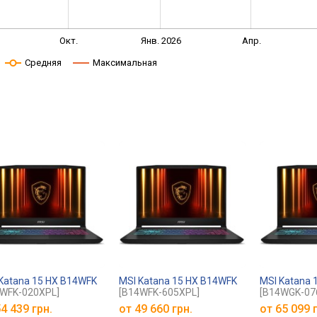
Окт.
Янв. 2026
Апр.
Средняя
Максимальная
Katana 15 HX B14WFK
MSI Katana 15 HX B14WFK
MSI Katana 
WFK-020XPL]
[B14WFK-605XPL]
[B14WGK-07
4 439 грн.
от
49 660 грн.
от
65 099 