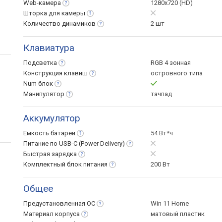
Web-камера
1280x720 (HD)
Шторка для
камеры
Количество
динамиков
2 шт
Клавиатура
Подсветка
RGB 4 зонная
Конструкция
клавиш
островного типа
Num
блок
Манипулятор
тачпад
Аккумулятор
Емкость
батареи
54 Вт*ч
Питание по USB-C (Power
Delivery)
Быстрая
зарядка
Комплектный блок
питания
200 Вт
Общее
Предустановленная
ОС
Win 11 Home
Материал
корпуса
матовый пластик