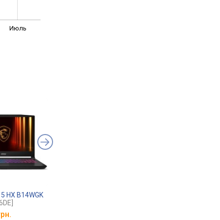
Июль
15 HX B14WGK
MSI Katana 15 HX B14WGK
MSI Katana 17 B13
6DE]
[B14WGK-2632XRO]
[B13UCRK-1605XPL]
грн.
от
83 060 грн.
от
39 087 грн.