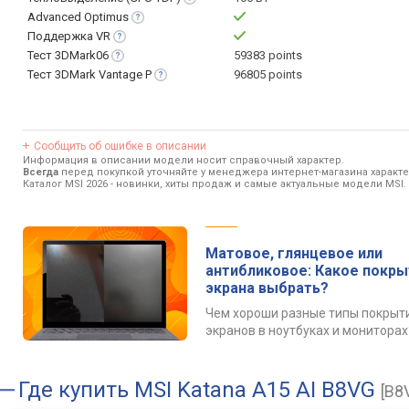
Advanced
Optimus
Поддержка
VR
Тест
3DMark06
59383 points
Тест 3DMark Vantage
P
96805 points
Сообщить об ошибке в описании
Информация в описании модели носит справочный характер.
Всегда
перед покупкой уточняйте у менеджера интернет-магазина характ
Каталог MSI 2026
- новинки, хиты продаж и самые актуальные модели MSI.
Матовое, глянцевое или
антибликовое: Какое покр
экрана выбрать?
Чем хороши разные типы покрыт
экранов в ноутбуках и мониторах
Где купить
MSI Katana A15 AI B8VG
[B8