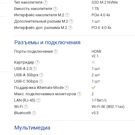
Тип
накопителя
SSD M.2 NVMe
Емкость
накопителя
1 ТБ
Интерфейс накопителя
M.2
PCIe 4.0 4x
Дополнительный разъем
M.2
1 шт
Интерфейс доп. разъема
M.2
PCI-E 4.0 4x
Разъемы и подключения
Порты
подключения
HDMI
v2.1
Картридер
USB-A
2.0
1 шт
USB-A
5Gbps
2 шт
USB-C
5Gbps
1 шт
Поддержка Alternate
Mode
Макс. подключаемых
мониторов
2
LAN
(RJ-45)
1 Гбит/с
Wi-Fi
Wi-Fi 6E (802.11ax)
Bluetooth
v5.3
Мультимедиа