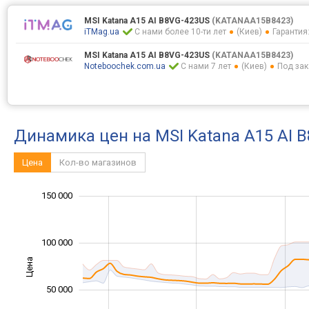
MSI Katana A15 AI B8VG-423US
(KATANAA15B8423)
iTMag.ua
С нами более 10-ти лет
(Киев)
Гарантия:
MSI Katana A15 AI B8VG-423US
(KATANAA15B8423)
Noteboochek.com.ua
С нами 7 лет
(Киев)
Под зак
Динамика цен на MSI Katana A15 AI 
Цена
Кол-во магазинов
100 000
200 000
-40 000
-20 000
-50 000
20 000
40 000
150 000
100 000
Цена
100 000
50 000