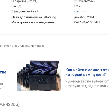
Габариты (ШхГхТ)
360x260x25 мм
Вес
2.2 кг
Официальный сайт
msi.com
Дата добавления на E-Katalog
декабрь 2024
Маркировка производителя
KATANAA15B8423
еристики и комплектацию товара
Как найти именно тот 
ытие
который вам нужен?
Руководство по выбору о
ия
ноутбука под задачи поль
?
VG-423US]