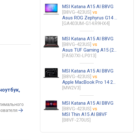
MSI Katana A15 AI B8VG
[B8VG-423US]
vs
Asus ROG Zephyrus G14 (2025) GA403UM
[GA403UM-G14.R9HX4]
MSI Katana A15 AI B8VG
[B8VG-423US]
vs
Asus TUF Gaming A15 (2023) FA507XI
[FA507XI-LP013]
MSI Katana A15 AI B8VG
[B8VG-423US]
vs
Apple MacBook Pro 14 2024 M4
[MW2V3]
ноутбук,
MSI Katana A15 AI B8VG
птимального
[B8VG-423US]
vs
зователя
MSI Thin A15 AI B8VF
[B8VF-270US]