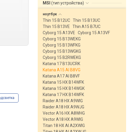
MSI
(
тип устройства
)
ноутбук
Thin 15 B12UC
Thin 15 B13UC
Thin 15 B13VE
Thin A15 B7UC
Cyborg 15 A13VE
Cyborg 15 A13VF
Cyborg 15 B13WEKG
Cyborg 15 B13WFKG
Cyborg 15 B13WGKG
Cyborg 15 B2RWEKG
Katana 17 B13UCRK
Katana A15 AI B8VG
Katana A17 AI B8VF
Katana 15 HX B14WFK
Katana 15 HX B14WGK
Katana 17 HX B14WFK
одсветка
Raider A18 HX A9WIG
Raider A18 HX A9WJG
Vector A16 HX A8WHG
Vector A18 HX A9WIG
Titan 18 HX AI A2XWIG
Titan 18 HX AI A2XWJG