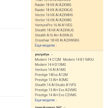
Raider 18 HX AI A2XWIG
Raider 18 HX AI A2XWJG
Vector 16 HX AI A2XWHG
Vector 16 HX AI A2XWIG
VenturePro 16 AI A1VEG
Stealth 18 HX AI A2XWJG
Stealth A16 AI+ A3XWJG
Crosshair 18 HX AI A2XWGKG
Еще модели
↓
ультрабук
Modern 14 C12M
Modern 14 B11MOU
Modern 14 H D13MG
Venture 14 AI A1MG
Prestige 14Evo A12M
Prestige 13 AI+ A3MG
Stealth 14 AI Studio A1VFG
Prestige 13 AI+ Evo A2VMG
Prestige 14 AI+ Evo C2VMG
Еще модели
↓
трансформер
360°