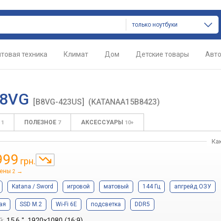
только ноутбуки
товая техника
Климат
Дом
Детские товары
Авт
 B8VG
[B8VG-423US]
(KATANAA15B8423)
С
ПОЛЕЗНОЕ
АКСЕССУАРЫ
1
7
10+
Ка
999
грн.
цены
→
2
Katana / Sword
игровой
матовый
144 Гц
апгрейд ОЗУ
ая
SSD M.2
Wi-Fi 6E
подсветка
DDR5
й:
15.6 ", 1920x1080 (16:9)