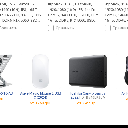
вой, 15.6 ", матовый,
игровой, 15.6 ", матовый,
игровой, 15.6
1440 (16:9), IPS, 165 Гц,
1920x1080 (16:9), IPS, 144 Гц,
1920x1080 (16:
i7, 14650HX, 1.6 ГГц, ОЗУ
Core i7, 14650HX, 1.6 ГГц, ОЗУ
Core i7, 1465
Б, DDR5, RTX 5060, SSD
16 ГБ, DDR5, RTX 5060, SSD
16 ГБ, DDR5, 
NVMe, 512 ГБ, без ОС,
M.2 NVMe, 512 ГБ, без ОС,
M.2 NVMe, 8 
сравнить
сравнить
сравни
A 10Gbps, USB-C
USB-A 10Gbps, USB-C
10Gbps, USB-
ps, Wi-Fi 6E, поддержка
10Gbps, Wi-Fi 6E, поддержка
6E, поддержка
.4 кг
VR, 2.4 кг
-X16-AS
Apple Magic Mouse 2 USB
Toshiba Canvio Basics
A4T
C (2024)
2022
HDTB540EK3CA
рн.
о
от 3 250 грн.
от
7 499 грн.