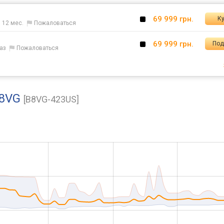
69 999 грн.
Ку
 12 мес.
Пожаловаться
69 999 грн.
Под
аз
Пожаловаться
B8VG
[B8VG-423US]