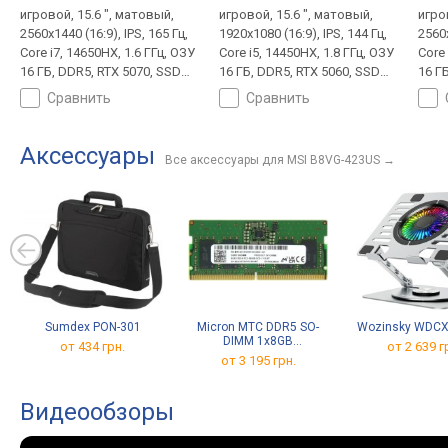
игровой, 15.6 ", матовый,
игровой, 15.6 ", матовый,
игро
2560x1440 (16:9), IPS, 165 Гц,
1920x1080 (16:9), IPS, 144 Гц,
2560x
Core i7, 14650HX, 1.6 ГГц, ОЗУ
Core i5, 14450HX, 1.8 ГГц, ОЗУ
Core 
16 ГБ, DDR5, RTX 5070, SSD
16 ГБ, DDR5, RTX 5060, SSD
16 Г
M.2 NVMe, 1 ТБ, Win 11 Home,
M.2 NVMe, 512 ГБ, без ОС,
M.2 
сравнить
сравнить
USB-A 10Gbps, USB-C
USB-A 10Gbps, USB-C
USB-
10Gbps, Wi-Fi 6E, поддержка
10Gbps, Wi-Fi 6E, поддержка
10Gb
VR, 2.4 кг
VR, 2.4 кг
VR, 2
Аксессуары
Все аксессуары для MSI B8VG-423US
→
Sumdex PON-301
Micron MTC DDR5 SO-
Wozinsky WDCX
DIMM 1x8GB
от 434 грн.
от 2 639 г
MTC4C10163S1SC56BD1
от
3 195 грн.
Видеообзоры