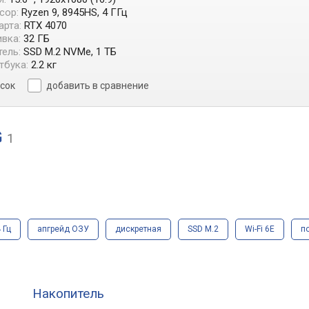
сор:
Ryzen 9, 8945HS, 4 ГГц
арта:
RTX 4070
вка:
32 ГБ
ель:
SSD M.2 NVMe, 1 ТБ
тбука:
2.2 кг
исок
добавить в сравнение
G
1
 Гц
апгрейд ОЗУ
дискретная
SSD M.2
Wi-Fi 6E
п
Накопитель