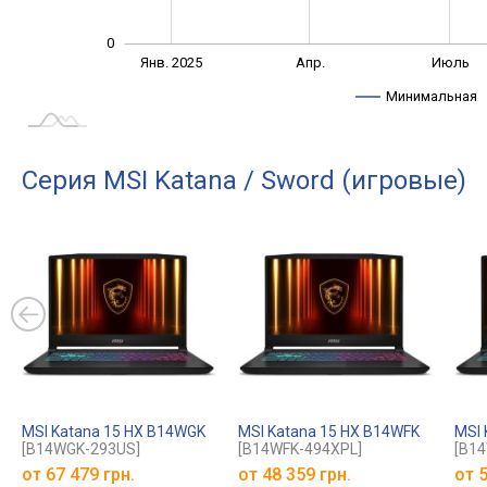
0
Окт.
Окт.
Янв. 2025
Апр.
Июль
L
Минимальная
Серия MSI Katana / Sword (игровые)
MSI Katana 15 HX B14WGK
MSI Katana 15 HX B14WFK
MSI 
[B14WGK-293US]
[B14WFK-494XPL]
[B14
от
67 479 грн.
от
48 359 грн.
от
5