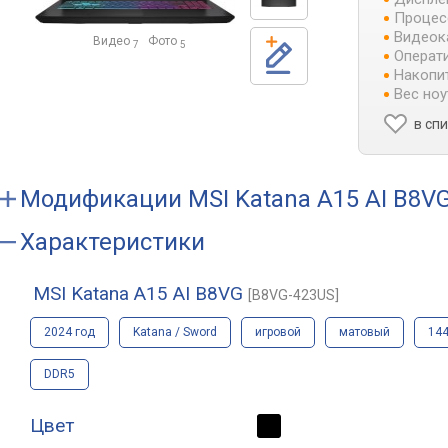
Процес
Видеок
Видео
Фото
7
5
Операти
Накопит
Вес ноу
в сп
Модификации
MSI Katana A15 AI B8V
Характеристики
MSI Katana A15 AI B8VG
[B8VG-423US]
2024 год
Katana / Sword
игровой
матовый
144
DDR5
Цвет