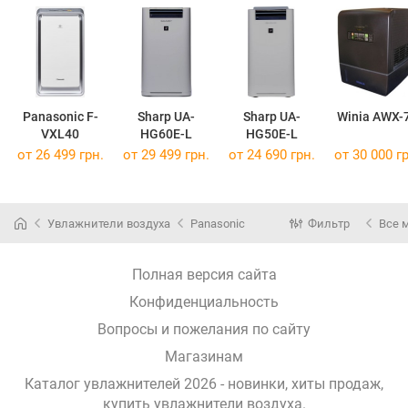
Panasonic F-
Sharp UA-
Sharp UA-
Winia AWX-
VXL40
HG60E-L
HG50E-L
от 26 499 грн.
от 29 499 грн.
от 24 690 грн.
от 30 000 гр
Увлажнители воздуха
Panasonic
Фильтр
Все 
Полная версия сайта
Конфиденциальность
Вопросы и пожелания по сайту
Магазинам
Каталог увлажнителей 2026 - новинки, хиты продаж,
купить увлажнители воздуха
.