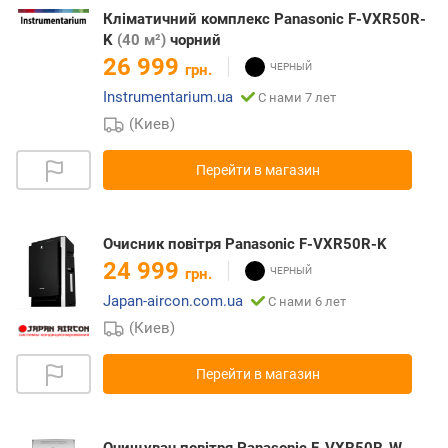
Кліматичний комплекс Panasonic F-VXR50R-
K
(40 м²)
чорний
26 999
грн.
Instrumentarium.ua
С нами 7 лет
(Киев)
Перейти в магазин
Очисник повітря Panasonic F-VXR50R-K
24 999
грн.
Japan-aircon.com.ua
С нами 6 лет
(Киев)
Перейти в магазин
Очищувач повітря Panasonic F-VXR50R-W