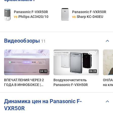
Panasonic F-VXR50R
Panasonic F-VXR50R
vs
Philips AC3420/10
vs
Sharp KC-D40EU
Видеообзоры
11
ВПЕЧАТЛЕНИЯ ЧЕРЕЗ 2
Воздухоочиститель
ОНЛА
ГОДА В ИНФОБОКСЕ |
Panasonic F-VXH50R
на кл
Обзор климатического
компл
комплекса Panasonic F-
VXH5
VXH50
Динамика цен на Panasonic F-
VXR50R