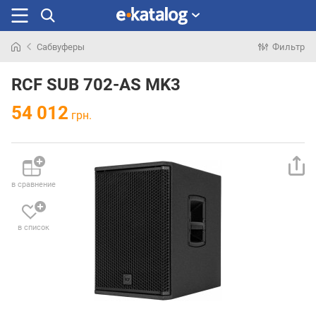
Сабвуферы
Фильтр
Искали
раньше
RCF SUB 702-AS MK3
54 012
грн.
в сравнение
в список