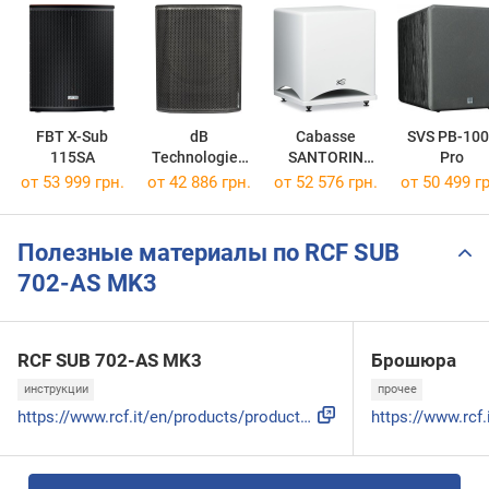
FBT X-Sub
dB
Cabasse
SVS PB-100
115SA
Technologies
SANTORIN
Pro
Sub 618
25M2
от 53 999 грн.
от 42 886 грн.
от 52 576 грн.
от 50 499 гр
Полезные материалы по RCF SUB
702-AS MK3
RCF SUB 702-AS MK3
Брошюра
инструкции
прочее
https://www.rcf.it/en/products/product-detail/sub-702-as-mk...