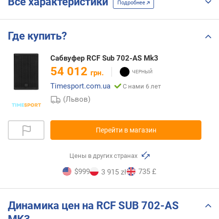
Все характеристики
Подробнее
Где купить?
Сабвуфер RCF Sub 702-AS Mk3
54 012
грн.
Timesport.com.ua
С нами 6 лет
(Львов)
Перейти в магазин
Цены в других странах
$999
735 £
3 915 zł
Динамика цен на RCF SUB 702-AS