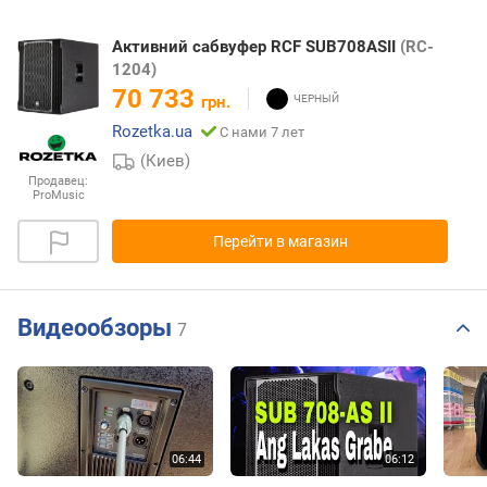
Активний сабвуфер RCF SUB708ASII
(RC-
1204)
70 733
грн.
Rozetka.ua
С нами 7 лет
(Киев)
Продавец:
ProMusic
Перейти в магазин
Видеообзоры
7