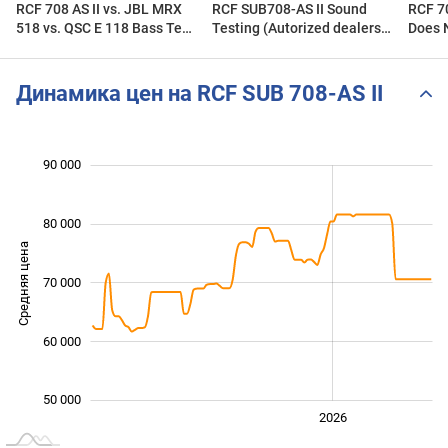
RCF 708 AS II vs. JBL MRX
RCF SUB708-AS II Sound
RCF 7
518 vs. QSC E 118 Bass Test
Testing (Autorized dealers)
Does 
Subwoofers
Kuwait
Динамика цен на RCF SUB 708-AS II
 000
 000
 000
 000
 000
 000
90 000
80 000
Средняя цена
70 000
50 000
60 000
50 000
2024
2025
2028
2026
L