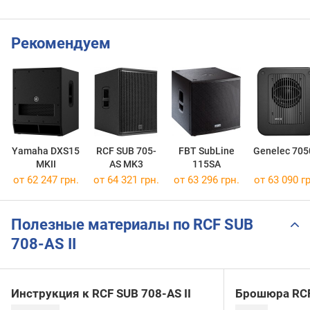
Рекомендуем
Yamaha DXS15
RCF SUB 705-
FBT SubLine
Genelec 705
MKII
AS MK3
115SA
от 62 247 грн.
от 64 321 грн.
от 63 296 грн.
от 63 090 гр
Полезные материалы по RCF SUB
708-AS II
Инструкция к RCF SUB 708-AS II
Брошюра RCF 