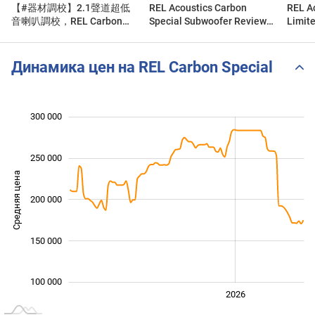
【#器材調校】2.1聲道超低
REL Acoustics Carbon
REL A
音喇叭調校，REL Carbon
Special Subwoofer Review
Limit
Special, #REL #超低音喇叭
w/ REL's John Hunter and
w/ Ups
#音響
Upscale Audio's Kevin Deal
Deal
Динамика цен на REL Carbon Special
300 000
 000
 000
0
250 000
Средняя цена
200 000
100 000
150 000
100 000
2024
2025
2028
2026
L