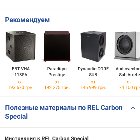
Рекомендуем
FBT VHA
Paradigm
Dynaudio CORE
Audiovector
118SA
Prestige
SUB
Sub Arrete
1000SW
от
от
от
от
193 670 грн.
192 275 грн.
145 999 грн.
174 100 гр
Полезные материалы по REL Carbon
Special
Инструкция к REL Carbon Special