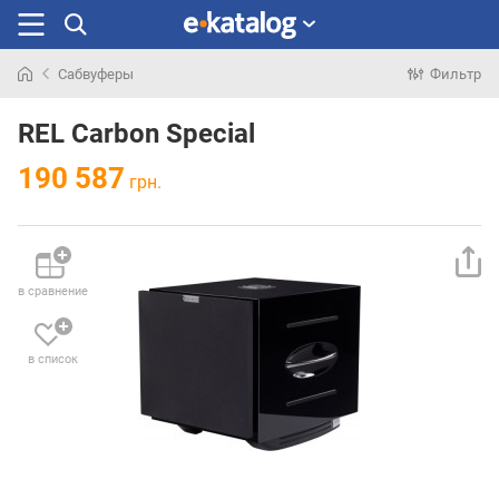
Сабвуферы
Фильтр
Искали
раньше
REL Carbon Special
190 587
грн.
в сравнение
в список