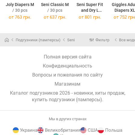
Joly Diapers M
Seni Classic M
Seni Super Fit
Giggles Adu
/ 30 pcs
/ 30 pcs
and Dry L
Diapers X
/ 30 pcs
/ 30 pcs
от
763 грн.
от
637 грн.
от
801 грн.
от
752 грн
Подгузники (памперсы)
Seni
Фильтр
Все мод
Полная версия сайта
Конфиденциальность
Вопросы и пожелания по сайту
Магазинам
Каталог подгузников 2026 - новинки, хиты продаж,
купить подгузники (памперсы)
.
Мы в других странах
Украина
Великобритания
США
Польша