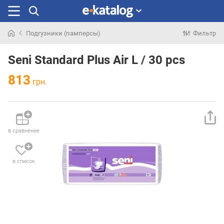
Подгузники (памперсы)
Фильтр
Искали
раньше
Seni Standard Plus Air L / 30 pcs
813
грн.
в сравнение
в список