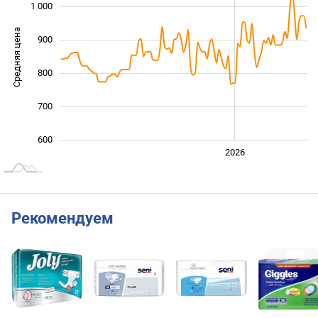
1 000
Средняя цена
900
1 000
800
700
600
2024
2025
2028
2026
L
Рекомендуем