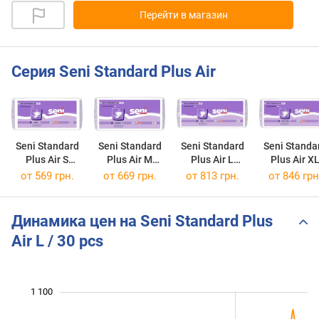
Перейти в магазин
Серия Seni Standard Plus Air
Seni Standard
Seni Standard
Seni Standard
Seni Standa
Plus Air S
Plus Air M
Plus Air L
Plus Air X
/ 30 pcs
/ 30 pcs
/ 30 pcs
/ 30 pcs
от
569 грн.
от
669 грн.
от
813 грн.
от
846 грн
Динамика цен на Seni Standard Plus
Air L / 30 pcs
1 100
 200
400
500