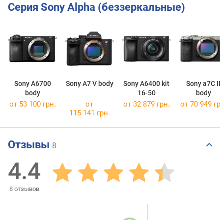
Серия Sony Alpha (беззеркальные)
Sony A6700
Sony A7 V body
Sony A6400 kit
Sony a7C I
body
16-50
body
от 53 100 грн.
от
от 32 879 грн.
от 70 949 гр
115 141 грн.
Отзывы
8
4.4
8
отзывов