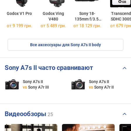
Godox V1 Pro
Godox Ving
Sony 18-
Transcend
V480
135mm f/3.5-
SDHC 300
5.6 G FE OSS
SDHC 300S 
от 9 199 грн.
от 5 489 грн.
от 18 129 грн.
от
679 грн
Все аксессуары для Sony A7s II body
Sony A7s II часто сравнивают
Sony A7s II
Sony A7s II
vs
Sony A7r III
vs
Sony A7r II
Видеообзоры
25