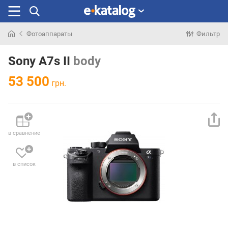
Фотоаппараты
Фильтр
Искали
раньше
Sony A7s II
body
53 500
грн.
в сравнение
в список