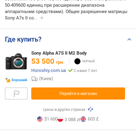
50-409600 единиц при расширении диапазона
аппаратными средствами). Общее разрешение матрицы
Sony A7s II со
...
Где купить?
Sony Alpha A7S II M2 Body
53 500
грн.
Horoshiy.com.ua
С нами 7 лет
(Киев)
Перейти в магазин
Цены в других странах
$1 600
603 £
3 088 zł