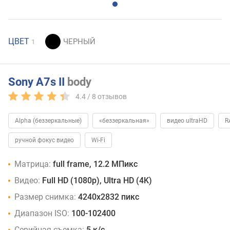
ЦВЕТ
1
Sony A7s II
body
4.4 /
8
отзывов
Alpha (беззеркальные)
«беззеркальная»
видео ultraHD
R
ручной фокус видео
Wi-Fi
Матрица:
full frame, 12.2 МПикс
Видео:
Full HD (1080p), Ultra HD (4K)
Размер снимка:
4240x2832 пикс
Диапазон ISO:
100-102400
Серийная съемка:
5 к/с