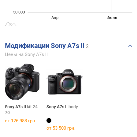
50 000
Янв. 2026
Март
Окт.
Апр.
Июль
L
Модификации Sony A7s II
2
Цены на Sony A7s II
Sony A7s II
kit 24-
Sony A7s II
body
70
от 126 988 грн.
от 53 500 грн.