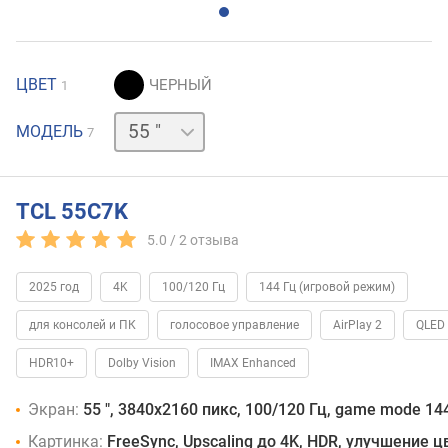
ЦВЕТ
1
50 "
65 "
75 "
85 "
98 "
115 "
МОДЕЛЬ
7
TCL 55C7K
5.0 /
2
отзыва
2025 год
4K
100/120 Гц
144 Гц (игровой режим)
для консолей и ПК
голосовое управление
AirPlay 2
QLED
HDR10+
Dolby Vision
IMAX Enhanced
Экран:
55 ", 3840x2160 пикс, 100/120 Гц, game mode 144
Картинка:
FreeSync, Upscaling до 4K, HDR, улучшение 