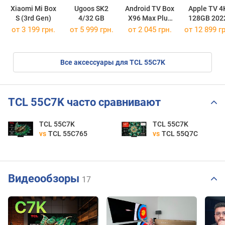
Xiaomi Mi Box
Ugoos SK2
Android TV Box
Apple TV 4
S (3rd Gen)
4/32 GB
X96 Max Plus
128GB 202
64 Gb
от 3 199 грн.
от 5 999 грн.
от 2 045 грн.
от 12 899 гр
Все аксессуары для TCL 55C7K
TCL 55C7K часто сравнивают
TCL 55C7K
TCL 55C7K
vs
TCL 55C765
vs
TCL 55Q7C
Видеообзоры
17