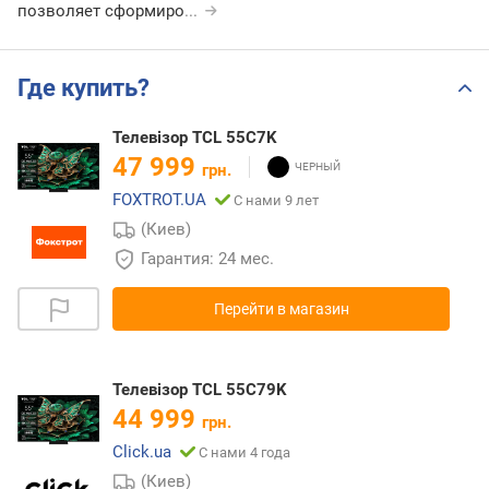
позволяет сформиро
...
Где купить?
Телевізор TCL 55C7K
47 999
грн.
FOXTROT.UA
С нами 9 лет
(Киев)
Гарантия: 24 мес.
Перейти в магазин
Телевiзор TCL 55C79K
44 999
грн.
Click.ua
С нами 4 года
(Киев)