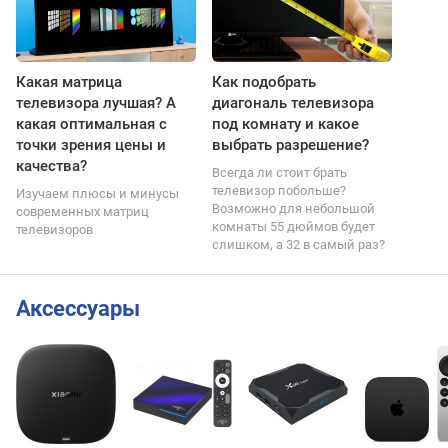
Какая матрица
Как подобрать
телевизора лучшая? А
диагональ телевизора
какая оптимальная с
под комнату и какое
точки зрения цены и
выбрать разрешение?
качества?
Всегда ли стоит брать
телевизор побольше?
Изучаем плюсы и минусы
Возможно для небольшой
современных матриц
комнаты 55 дюймов будет
телевизоров
слишком, а 32 в самый раз?
Аксессуары