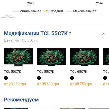
Янв. 2025
Июль
2027
2025
2026
L
Минимальная
Средняя
Максимальная
Модификации TCL 55C7K
7
Цены на TCL 55C7K
TCL 50C7K
TCL 55C7K
TCL 65C7K
TCL
от 28 110 грн.
от 35 610 грн.
от 48 750 грн.
от 
Рекомендуем