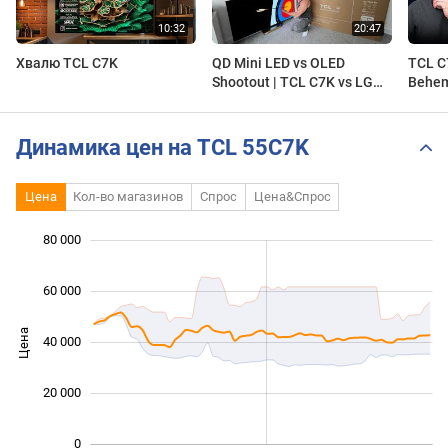
Хвалю TCL C7K
QD Mini LED vs OLED
TCL C7
Shootout | TCL C7K vs LG
Behem
C5 OLED, i was SHOCKED!
Динамика цен на TCL 55C7K
Цена
Кол-во магазинов
Спрос
Цена&Спрос
 000
 000
 000
 000
 000
 000
80 000
60 000
Цена
40 000
10 000
20 000
0