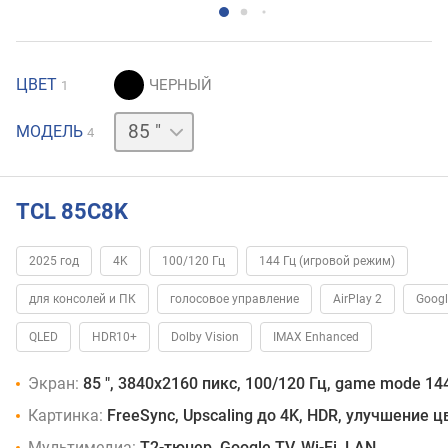
ЦВЕТ
1
65 "
75 "
98 "
МОДЕЛЬ
4
TCL 85C8K
2025 год
4K
100/120 Гц
144 Гц (игровой режим)
для консолей и ПК
голосовое управление
AirPlay 2
Googl
QLED
HDR10+
Dolby Vision
IMAX Enhanced
Экран:
85 ", 3840x2160 пикс, 100/120 Гц, game mode 144
Картинка:
FreeSync, Upscaling до 4K, HDR, улучшение 
Мультимедиа:
T2-тюнер, Google TV, Wi-Fi, LAN