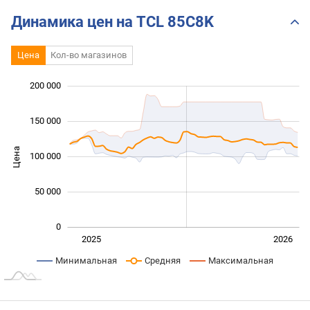
YOU?
2025’s mid-end MINI-LED
TV's!
Динамика цен на TCL 85C8K
Цена
Кол-во магазинов
200 000
 000
 000
 000
150 000
Цена
100 000
100 000
50 000
0
Янв. 2025
Июль
2027
2025
2026
L
Минимальная
Средняя
Максимальная