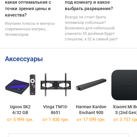
какая оптимальная с
под комнату и какое
точки зрения цены и
выбрать разрешение?
качества?
Всегда ли стоит брать
телевизор побольше?
Изучаем плюсы и минусы
Возможно для небольшой
современных матриц
комнаты 55 дюймов будет
телевизоров
слишком, а 32 в самый раз?
Аксессуары
Ugoos SK2
Vinga TM10-
Harman Kardon
Xiaomi Mi B
4/32 GB
8651
Enchant 900
S (2nd Gen
от 5 999 грн.
от 1 436 грн.
от 17 599 грн.
от 3 757 гр