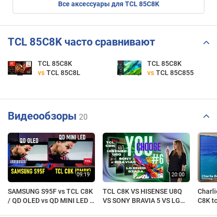
Все аксессуары для TCL 85C8K
TCL 85C8K часто сравнивают
TCL 85C8K
TCL 85C8K
vs
TCL 85C8L
vs
TCL 85C855
Видеообзоры
20
SAMSUNG S95F vs TCL C8K
TCL C8K VS HISENSE U8Q
Charl
/ QD OLED vs QD MINI LED /
VS SONY BRAVIA 5 VS LG
C8K t
WHICH ONE IS BEST FOR
QNED90A − Blind Test of
It Per