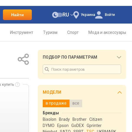
RU
Найти
Украина
Войти
о
Инструмент
Туризм
Спорт
Мода и аксессуары
ПОДБОР ПО ПАРАМЕТРАМ
к купить
МОДЕЛИ
в продаже
все
Бренды
Bixolon
Brady
Brother
Citizen
DYMO
Epson
GoDEX
Gprinter
Niimbot
SATO
SPRT
TSC
UKRMARK