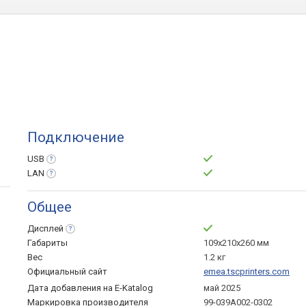
Подключение
USB
LAN
Общее
Дисплей
Габариты
109x210x260 мм
Вес
1.2 кг
Официальный сайт
emea.tscprinters.com
Дата добавления на E-Katalog
май 2025
Маркировка производителя
99-039A002-0302