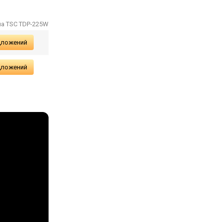
на TSC TDP-225W
дложений
дложений