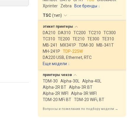
Xprinter
Zebra
Все бренды
TSC
(
тип
)
этикет
принтеры
DA210
DA310
TC200
TC210
TC300
TC310
TE200
TE210
TE300
TE310
MB-241
MX341P
TDM-30
MB-341T
MH-241P
TDP-225W
DA220 USB, Ethernet, RTC
Еще модели
↓
принтеры
чеков
TDM-30
Alpha-30L
Alpha-40L
Alpha-2R BT
Alpha-3R BT
Alpha-2R WIFI
Alpha-3R WIFI
TDM-20 MFi BT
TDM-20 WiFi, BT
Вопросы и пожелания по подбору модели →