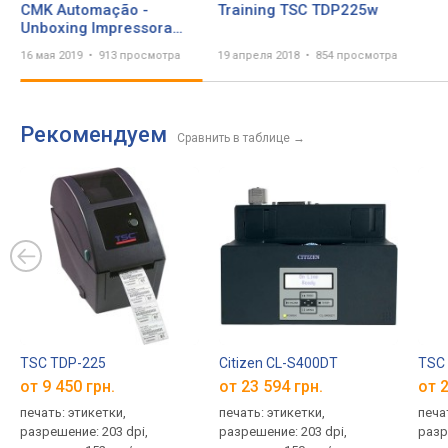
CMK Automação -
Training TSC TDP225w
Unboxing Impressora
TSC 225W
16 мая 2019
913 просмотра
19 апреля 2018
854 просмотра
Рекомендуем
Сравнить в таблице
→
TSC TDP-225
Citizen CL-S400DT
TSC
от 9 450 грн.
от 23 594 грн.
от 2
печать: этикетки,
печать: этикетки,
печа
разрешение: 203 dpi,
разрешение: 203 dpi,
разр