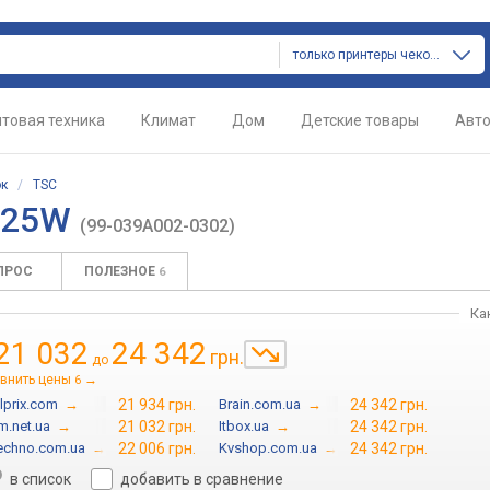
только принтеры чеков и этикеток
товая техника
Климат
Дом
Детские товары
Авт
ок
/
TSC
-225W
(99-039A002-0302)
ПРОС
ПОЛЕЗНОЕ
6
Ка
21 032
24 342
грн.
до
внить цены
→
6
lprix.com
→
21 934 грн.
Brain.com.ua
→
24 342 грн.
m.net.ua
→
21 032 грн.
Itbox.ua
→
24 342 грн.
echno.com.ua
→
22 006 грн.
Kvshop.com.ua
→
24 342 грн.
в список
добавить в сравнение