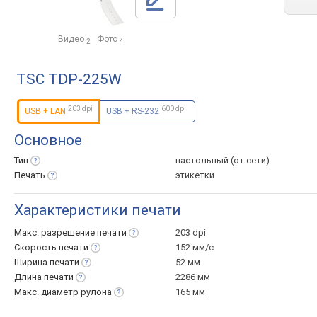
Видео
Фото
2
4
TSC TDP-225W
203 dpi
600 dpi
USB + LAN
USB + RS-232
Основное
Тип
настольный (от сети)
Печать
этикетки
Характеристики печати
Макс. разрешение
печати
203 dpi
Скорость
печати
152 мм/с
Ширина
печати
52 мм
Длина
печати
2286 мм
Макс. диаметр
рулона
165 мм