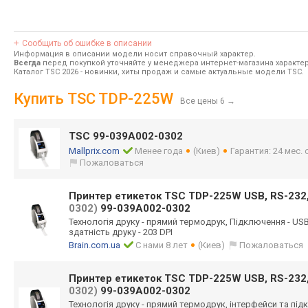
Сообщить об ошибке в описании
Информация в описании модели носит справочный характер.
Всегда
перед покупкой уточняйте у менеджера интернет-магазина характе
Каталог TSC 2026
- новинки, хиты продаж и самые актуальные модели TSC.
Купить TSC TDP-225W
Все цены 6
→
TSC 99-039A002-0302
Mallprix.com
Менее года
(Киев)
Гарантия: 24 мес.
Пожаловаться
Принтер етикеток TSC TDP-225W USB, RS-232,
0302)
99-039A002-0302
Технологія друку - прямий термодрук, Підключення - USB,
здатність друку - 203 DPI
Brain.com.ua
С нами 8 лет
(Киев)
Пожаловаться
Принтер етикеток TSC TDP-225W USB, RS-232,
0302)
99-039A002-0302
Технологія друку - прямий термодрук, інтерфейси та підкл