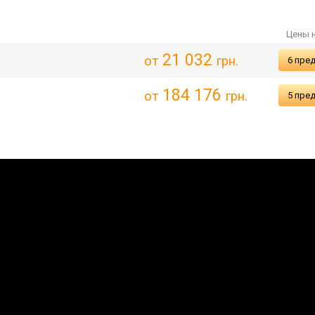
Цены 
21 032
от
грн.
6 пре
184 176
от
грн.
5 пре