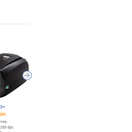
0I+
TSC TC200
TSC TDP-247
грн.
от 23 163 грн.
от 21 630 грн.
етки,
печать: этикетки,
печать: этикетки,
203 dpi,
разрешение: 203 dpi,
разрешение: 203 dpi,