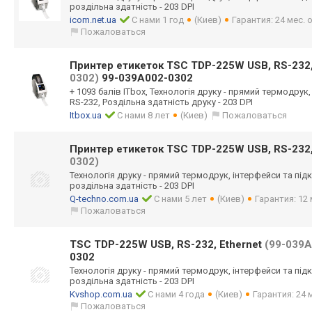
роздільна здатність - 203 DPI
icom.net.ua
С нами 1 год
(Киев)
Гарантия: 24 мес.
Пожаловаться
Принтер етикеток TSC TDP-225W USB, RS-232,
0302)
99-039A002-0302
+ 1093 балів ITbox, Технологія друку - прямий термодрук,
RS-232, Роздільна здатність друку - 203 DPI
Itbox.ua
С нами 8 лет
(Киев)
Пожаловаться
Принтер етикеток TSC TDP-225W USB, RS-232,
0302)
Технологія друку - прямий термодрук, інтерфейси та підкл
роздільна здатність - 203 DPI
Q-techno.com.ua
С нами 5 лет
(Киев)
Гарантия: 12 
Пожаловаться
TSC TDP-225W USB, RS-232, Ethernet
(99-039A
0302
Технологія друку - прямий термодрук, інтерфейси та підкл
роздільна здатність - 203 DPI
Kvshop.com.ua
С нами 4 года
(Киев)
Гарантия: 24
Пожаловаться