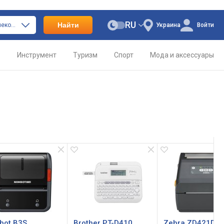
RU
Найти
только принтеры чеков и этикеток
Украина
Войти
о
Инструмент
Туризм
Спорт
Мода и аксессуары
bot B3S
Brother PT-D410
Zebra ZD421D U