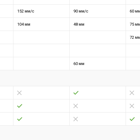
152 мм/с
90 мм/с
60 м
104 мм
48 мм
75 м
72 м
60 мм