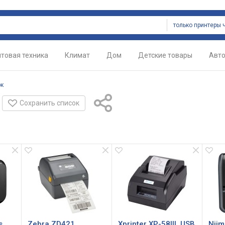
товая техника
Климат
Дом
Детские товары
Авт
ок
Сохранить список
s
Zebra ZD421
Xprinter XP-58IIL USB
Niim