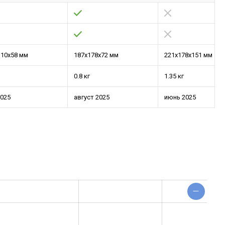
110x58 мм
187x178x72 мм
221x178x151 мм
0.8 кг
1.35 кг
2025
август 2025
июнь 2025