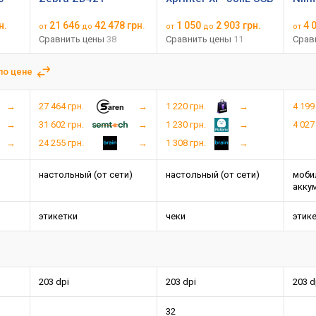
н.
21 646
42 478 грн.
1 050
2 903 грн.
4 
от
до
от
до
от
Сравнить цены
38
Сравнить цены
11
Срав
по цене
27 464 грн.
1 220 грн.
4 199
31 602 грн.
1 230 грн.
4 027
24 255 грн.
1 308 грн.
настольный (от сети)
настольный (от сети)
моби
акку
этикетки
чеки
этик
203 dpi
203 dpi
203 d
32