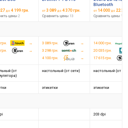
Bluetooth
027
4 199 грн.
3 089
4 370 грн.
14 000
22 377
до
от
до
от
до
нить цены
2
Сравнить цены
13
Сравнить цены
12
 грн.
3 089 грн.
14 000 грн.
 грн.
3 298 грн.
20 035 грн.
4 100 грн.
17 615 грн.
льный (от
настольный (от сети)
настольный (от сет
мулятора)
етки
этикетки
этикетки
pi
203 dpi