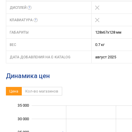
ДИСПЛЕЙ
КЛАВИАТУРА
128х67х128 мм
ГАБАРИТЫ
0.7 кг
ВЕС
август 2025
ДАТА ДОБАВЛЕНИЯ НА E-KATALOG
Динамика цен
Цена
Кол-во магазинов
40 000
35 000
-10 000
45 000
-5 000
30 000