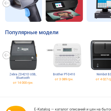
Популярные модели
Zebra ZD421D USB,
Brother PT-D410
Niimbot B
Bluetooth
от 3 089 грн.
от 4 027 г
от 14 000 грн.
E-Katalog
— каталог описаний и цен на быто