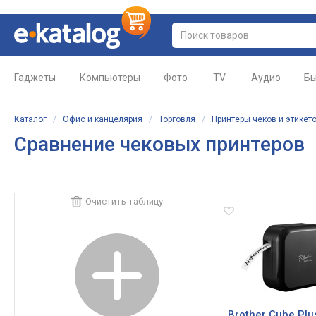
Гаджеты
Компьютеры
Фото
TV
Аудио
Бы
Каталог
/
Офис и канцелярия
/
Торговля
/
Принтеры чеков и этикет
Сравнение чековых принтеров
Очистить таблицу
Brother Cube Plu