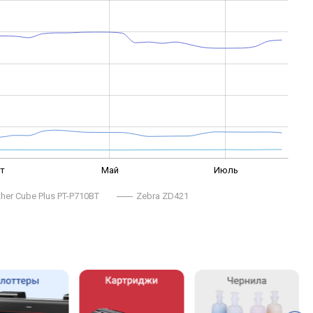
т
Май
Июль
ther Cube Plus PT-P710BT
Zebra ZD421