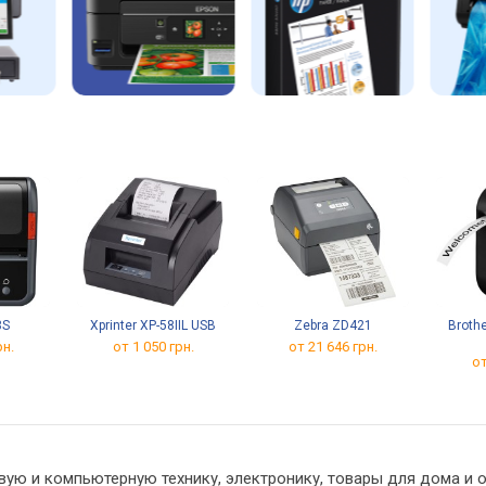
3S
Xprinter XP-58IIL USB
Zebra ZD421
Brothe
рн.
от 1 050 грн.
от 21 646 грн.
от
вую и компьютерную технику, электронику, товары для дома и 