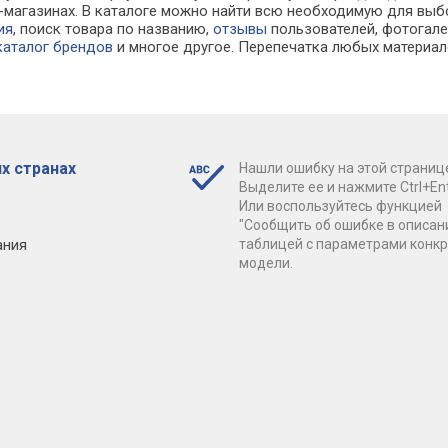
ет-магазинах. В каталоге можно найти всю необходимую для в
ия
, поиск товара по названию,
отзывы
пользователей, фотогалер
каталог брендов
и многое другое. Перепечатка любых материал
х странах
Нашли ошибку на этой страниц
Выделите ее и нажмите Ctrl+Ent
Или воспользуйтесь функцией
"Сообщить об ошибке в описан
ания
таблицей с параметрами конк
модели.