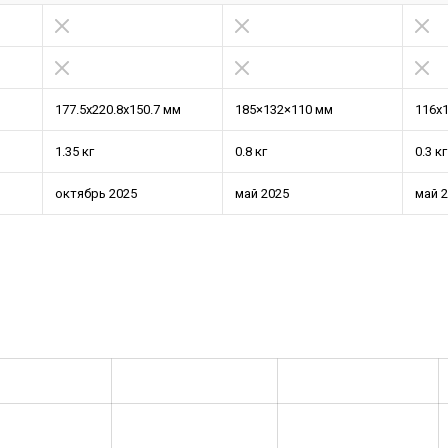
177.5х220.8х150.7 мм
185×132×110 мм
116x
1.35 кг
0.8 кг
0.3 кг
октябрь 2025
май 2025
май 