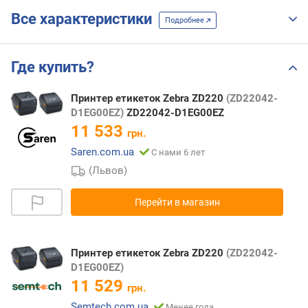
Все характеристики
Подробнее
Где купить?
Принтер етикеток Zebra ZD220
(ZD22042-
D1EG00EZ)
ZD22042-D1EG00EZ
11 533
грн.
Saren.com.ua
С нами 6 лет
(Львов)
Перейти в магазин
Принтер етикеток Zebra ZD220
(ZD22042-
D1EG00EZ)
11 529
грн.
Semtech.com.ua
Менее года