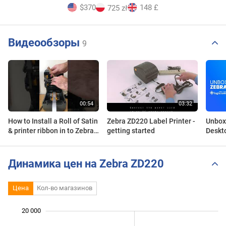
$370
148 £
725 zł
Видеообзоры
9
How to Install a Roll of Satin
Zebra ZD220 Label Printer -
Unbox
& printer ribbon in to Zebra's
getting started
Deskto
ZD220 Printer
Динамика цен на Zebra ZD220
Цена
Кол-во магазинов
 000
 000
 000
 000
 000
20 000