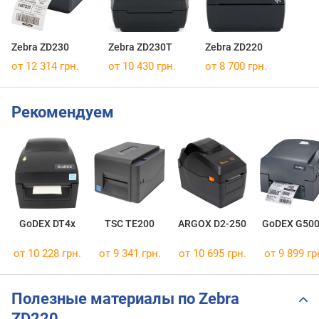
Zebra ZD230
Zebra ZD230T
Zebra ZD220
от 12 314 грн.
от 10 430 грн.
от 8 700 грн.
Рекомендуем
GoDEX DT4x
TSC TE200
ARGOX D2-250
GoDEX G500
от 10 228 грн.
от 9 341 грн.
от 10 695 грн.
от 9 899 гр
Полезные материалы по Zebra
ZD220