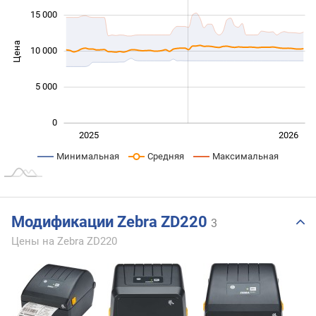
15 000
Цена
10 000
10 000
5 000
0
Янв. 2025
Июль
2027
2025
2026
L
Минимальная
Средняя
Максимальная
Модификации Zebra ZD220
3
Цены на Zebra ZD220