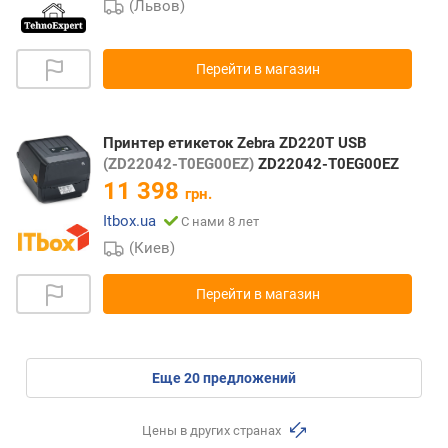
(Львов)
Перейти в магазин
Принтер етикеток Zebra ZD220T USB
(ZD22042-T0EG00EZ)
ZD22042-T0EG00EZ
11 398
грн.
Itbox.ua
С нами 8 лет
(Киев)
Перейти в магазин
eще
20
предложений
Цены в других странах