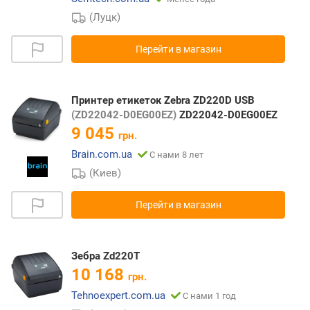
(Луцк)
Перейти в магазин
Принтер етикеток Zebra ZD220D USB
(ZD22042-D0EG00EZ)
ZD22042-D0EG00EZ
9 045
грн.
Brain.com.ua
С нами 8 лет
(Киев)
Перейти в магазин
Зебра Zd220T
10 168
грн.
Tehnoexpert.com.ua
С нами 1 год