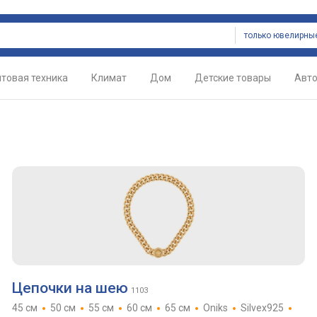
товая техника
Климат
Дом
Детские товары
Авт
Цепочки на шею
1103
45 см
50 см
55 см
60 см
65 см
Oniks
Silvex925