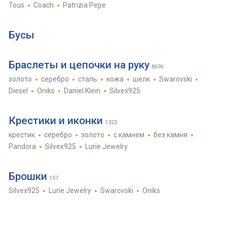
Tous
Coach
Patrizia Pepe
Бусы
Браслеты и цепочки на руку
8696
золото
серебро
сталь
кожа
шелк
Swarovski
Diesel
Oniks
Daniel Klein
Silvex925
Крестики и иконки
1323
крестик
серебро
золото
с камнем
без камня
Pandora
Silvex925
Lurie Jewelry
Брошки
157
Silvex925
Lurie Jewelry
Swarovski
Oniks