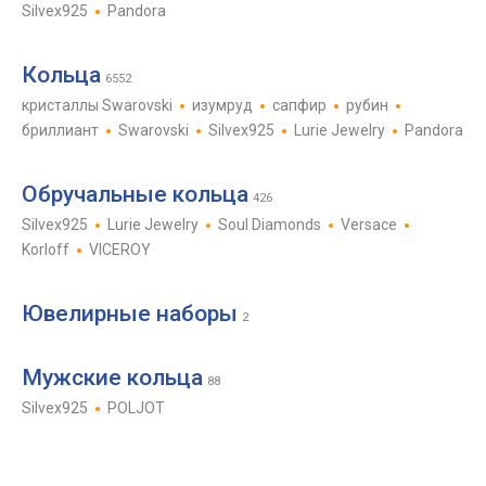
Silvex925
Pandora
Кольца
6552
кристаллы Swarovski
изумруд
сапфир
рубин
бриллиант
Swarovski
Silvex925
Lurie Jewelry
Pandora
Обручальные кольца
426
Silvex925
Lurie Jewelry
Soul Diamonds
Versace
Korloff
VICEROY
Ювелирные наборы
2
Мужские кольца
88
Silvex925
POLJOT