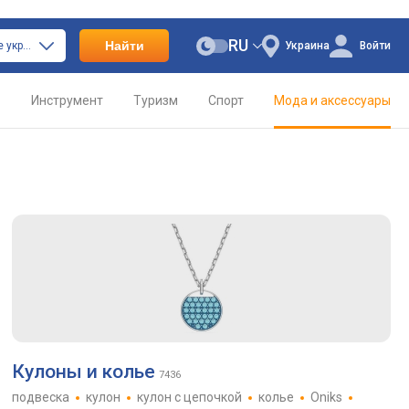
RU
Найти
только ювелирные украшения
Украина
Войти
о
Инструмент
Туризм
Спорт
Мода и аксессуары
Кулоны и колье
7436
подвеска
кулон
кулон с цепочкой
колье
Oniks