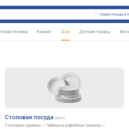
товая техника
Климат
Дом
Детские товары
Авт
Столовая посуда
336721
Столовые сервизы
Чайные и кофейные сервизы