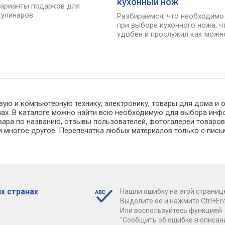
кухонный нож
арианты подарков для
кулинаров
Разбираемся, что необходимо
при выборе кухонного ножа, 
удобен и прослужил как мож
вую и компьютерную технику, электронику, товары для дома и 
инах. В каталоге можно найти всю необходимую для выбора ин
ара по названию, отзывы пользователей, фотогалереи товаров, 
 многое другое. Перепечатка любых материалов только с пись
х странах
Нашли ошибку на этой страниц
Выделите ее и нажмите Ctrl+Ent
Или воспользуйтесь функцией
"Сообщить об ошибке в описан