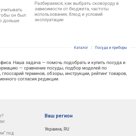
Разбираемся, как выбрать сковороду в
зависимости от бюджета, частоты
 учитывать
использования, блюд и условий
чтобы он был
эксплуатации
но дольше
Каталог
/
Посуда и приборы
офиса. Наша задача — помочь подобрать и купить посуда и
формацию — сравнение посуды, подбор моделей по
глоссарий терминов, обзоры, инструкции, рейтинг товаров,
менного согласия редакции.
Ваш регион
е?
er.
Украина
,
RU
ии" под