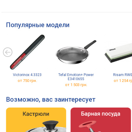
Популярные модели
Victorinox 4.3323
Tefal Emotion+ Power
Risam RW
E3410655
от 750 грн.
от 1 254 г
от 1 503 грн.
Возможно, вас заинтересует