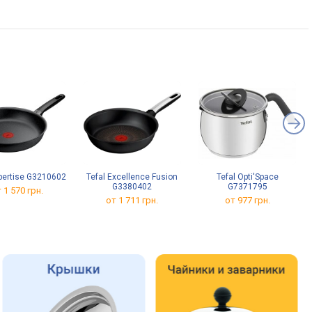
xpertise G3210602
Tefal Excellence Fusion
Tefal Opti'Space
G3380402
G7371795
 1 570 грн.
от 1 711 грн.
от 977 грн.