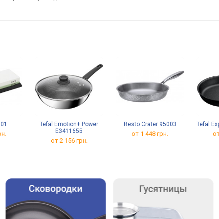
001
Tefal Emotion+ Power
Resto Crater 95003
Tefal E
E3411655
рн.
от 1 448 грн.
от
от 2 156 грн.