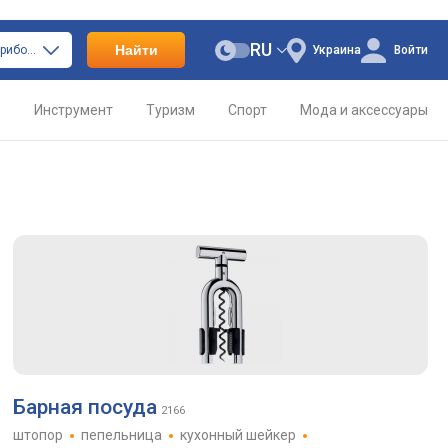
RU
Найти
только посуда и приборы
Украина
Войти
о
Инструмент
Туризм
Спорт
Мода и аксессуары
Барная посуда
2166
штопор
пепельница
кухонный шейкер