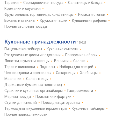
Тарелки
Сервировочная посуда
Салатницы и блюда
Креманки и соусники
Фруктовницы, тортовницы, конфетницы
Рюмки и стопки
Бокалы и стаканы
Кружки и чашки
Кувшины и графины
Прочая столовая посуда
Кухонные принадлежности
159629
Пищевые контейнеры
Кухонные емкости
Разделочные доски и подставки
Поварские наборы
Лопатки, шумовки, щипцы
Венчики
Скалки
Терки и шинковки
Подносы
Наборы для специй
Чеснокодавки и орехоколы
Сахарницы
Хлебницы
Масленки
Салфетницы
Держатели бумажных полотенец
Сушилки и кухонные органайзеры
Гастроемкости
Мерная посуда
Прихватки и фартуки
Ступки для специй
Пресс для цитрусовых
Термощупы и кухонные термометры
Кухонные таймеры
Прочие принадлежности