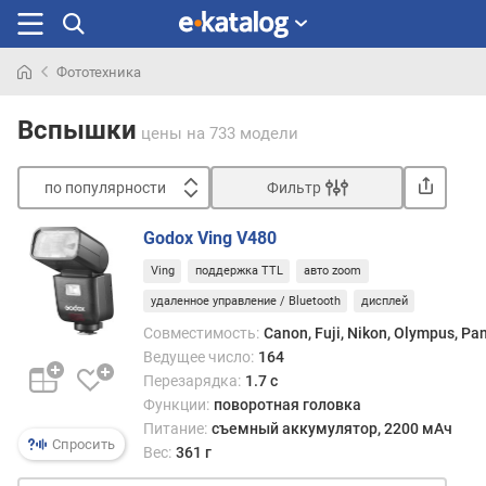
Фототехника
Искали
раньше
Вспышки
цены
на 733 модели
по популярности
Фильтр
Сортировать
Godox Ving V480
п
Ving
поддержка TTL
авто zoom
о
п
удаленное управление / Bluetooth
дисплей
о
Совместимость:
Canon, Fuji, Nikon, Olympus, Pa
п
Ведущее число:
164
у
Перезарядка:
1.7 с
л
Функции:
поворотная головка
я
Питание:
съемный аккумулятор, 2200 мАч
р
Спросить
Вес:
361 г
н
о