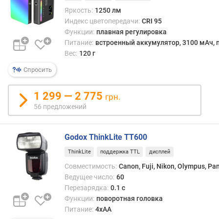
д
н
Яркость:
1250 лм
о
Индекс цветопередачи:
CRI 95
е
Функции:
плавная регулировка
у
Питание:
встроенный аккумулятор, 3100 мАч, п
п
Вес:
120 г
р
Спросить
а
в
л
1 299 — 2 775
грн.
е
56 предложений
н
и
е
Godox ThinkLite TT600
ThinkLite
поддержка TTL
дисплей
е
м
Совместимость:
Canon, Fuji, Nikon, Olympus, Pa
к
Ведущее число:
60
о
Перезарядка:
0.1 с
с
Функции:
поворотная головка
т
Питание:
4xAA
ь