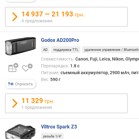
л
м
)
14 937 — 21 193
грн.
4 предложения
я
р
к
Godox AD200Pro
о
AD
поддержка TTL
удаленное управление / Bluetooth
с
т
Совместимость:
Canon, Fuji, Leica, Nikon, Olym
ь
Перезарядка:
1.8 с
(
Питание:
съемный аккумулятор, 2900 мАч, пит
л
Вес:
590 г
к
Спросить
)
11 329
грн.
к
1 предложение
о
л
и
Viltrox Spark Z3
ч
е
резьба 1/4"