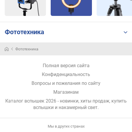
о
р
в
е
Фототехника
с
(
г
Вспышки
Фототехника
)
бывают
двух
основных
Полная версия сайта
типов
Конфиденциальность
—
встроенные
Вопросы и пожелания по сайту
и
Магазинам
внешние.
При
Каталог вспышек 2026 - новинки, хиты продаж,
купить
этом
вспышки и накамерный свет
.
последние
подразделяются
на
Мы в других странах
компактные