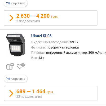
а
Спросить
к
к
2 630 — 4 200
грн.
у
3 предложения
м
у
л
Ulanzi SL03
я
Индекс цветопередачи:
CRI 97
т
Функции:
поворотная головка
о
Питание:
встроенный аккумулятор, 300 мАч, пи
р
Вес:
43 г
а
(
м
А
ч
Спросить
)
689 — 1 464
грн.
п
22 предложения
о
р