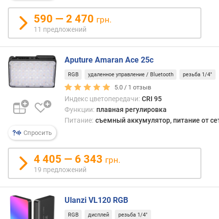
е
р
590 — 2 470
грн.
е
11 предложений
д
а
ч
Aputure Amaran Ace 25c
и
RGB
удаленное управление / Bluetooth
резьба 1/4"
(
C
5.0 /
1
отзыв
R
Индекс цветопередачи:
CRI 95
I
Функции:
плавная регулировка
)
Питание:
съемный аккумулятор, питание от се
Спросить
б
е
4 405 — 6 343
с
грн.
п
19 предложений
р
о
в
Ulanzi VL120 RGB
о
RGB
дисплей
резьба 1/4"