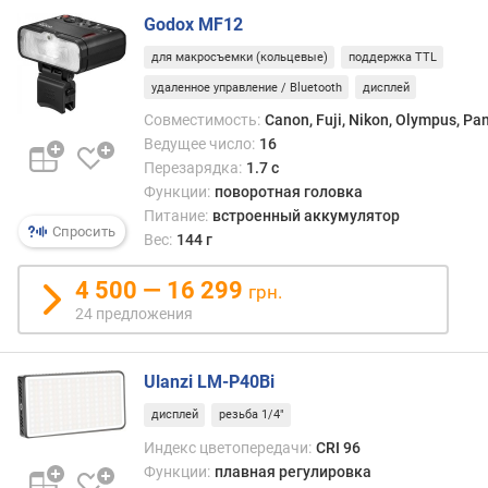
т
Godox MF12
п
и
для макросъемки (кольцевые)
поддержка TTL
т
удаленное управление / Bluetooth
дисплей
а
н
Совместимость:
Canon, Fuji, Nikon, Olympus, Pa
и
Ведущее число:
16
я
Перезарядка:
1.7 с
Функции:
поворотная головка
п
Питание:
встроенный аккумулятор
Спросить
о
Вес:
144 г
т
р
4 500 — 16 299
грн.
е
24 предложения
б
л
я
Ulanzi LM-P40Bi
е
м
дисплей
резьба 1/4"
а
Индекс цветопередачи:
CRI 96
я
Функции:
плавная регулировка
м