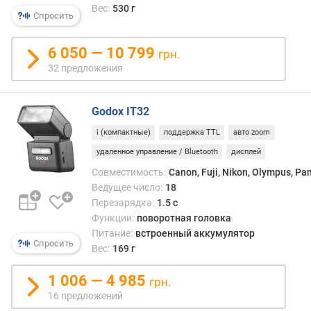
Вес:
530 г
т
Спросить
з
ы
6 050 — 10 799
грн.
в
32 предложения
а
м
Godox IT32
п
о
i (компактные)
поддержка TTL
авто zoom
д
удаленное управление / Bluetooth
дисплей
а
Совместимость:
Canon, Fuji, Nikon, Olympus, Pa
т
е
Ведущее число:
18
д
Перезарядка:
1.5 с
о
Функции:
поворотная головка
б
Питание:
встроенный аккумулятор
Спросить
а
Вес:
169 г
в
л
1 006 — 4 985
грн.
е
16 предложений
н