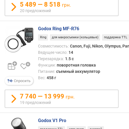
5 489 — 8 518
с
грн.
т
20 предложений
и
о
Godox Ring MF-R76
т
Ring
для макросъемки (кольцевые)
поддержка TTL
д
Совместимость:
Canon, Fuji, Nikon, Olympus, Pa
е
Ведущее число:
14
ш
е
Перезарядка:
1.5 с
в
Функции:
поворотная головка
ы
Питание:
съемный аккумулятор
х
Вес:
458 г
Спросить
к
д
о
7 740 — 13 999
грн.
р
19 предложений
о
г
и
Godox V1 Pro
м