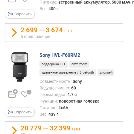
Питание:
встроенный аккумулятор, 5000 мАч, п
о
Вес:
400 г
щ
Спросить
н
о
2 699 — 3 674
грн.
с
5 предложений
т
ь
(
Sony HVL-F60RM2
В
т
поддержка TTL
авто zoom
)
удаленное управление / Bluetooth
дисплей
в
Совместимость:
Sony
л
Ведущее число:
60
а
Перезарядка:
1.7 с
г
Функции:
поворотная головка
о
Питание:
4xAA
з
Спросить
Вес:
439 г
а
щ
20 779 — 32 399
грн.
и