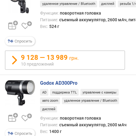
-
удаленное управление / Bluetooth
дисплей
резьба 1/
в
Функции:
поворотная головка
о
Питание:
съемный аккумулятор, 2600 мАч, пит
и
Вес:
524 г
м
п
у
Спросить
л
ь
9 128 — 13 989
грн.
с
10 предложений
о
в
Godox AD300Pro
я
р
AD
поддержка TTL
управление с камеры
к
авто zoom
удаленное управление / Bluetooth
о
дисплей
с
т
Функции:
поворотная головка
ь
Питание:
съемный аккумулятор, 2600 мАч
(
Вес:
1400 г
Спросить