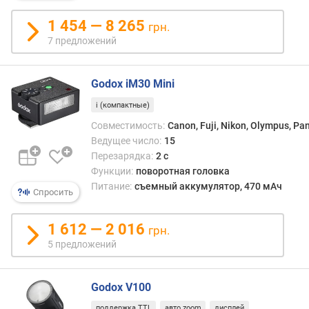
е
н
1 454 — 8 265
грн.
и
7 предложений
е
м
о
Godox iM30 Mini
щ
н
i (компактные)
о
Совместимость:
Canon, Fuji, Nikon, Olympus, Pa
с
Ведущее число:
15
т
Перезарядка:
2 с
ь
Функции:
поворотная головка
ю
Питание:
съемный аккумулятор, 470 мАч
Спросить
у
г
1 612 — 2 016
грн.
о
5 предложений
л
о
с
Godox V100
в
е
поддержка TTL
авто zoom
дисплей