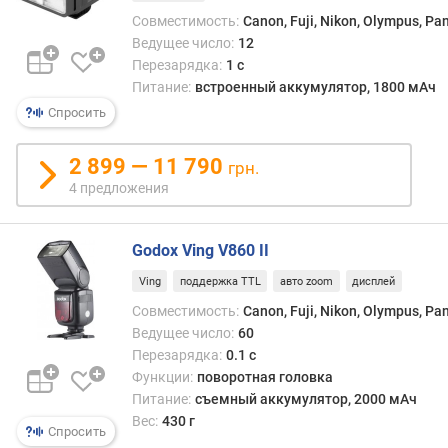
с
Совместимость:
Canon, Fuji, Nikon, Olympus, Pa
т
Ведущее число:
12
в
Перезарядка:
1 с
о
Питание:
встроенный аккумулятор, 1800 мАч
д
Спросить
и
о
д
2 899 — 11 790
грн.
о
4 предложения
в
(
ш
Godox Ving V860 II
т
Ving
поддержка TTL
авто zoom
дисплей
)
Совместимость:
Canon, Fuji, Nikon, Olympus, Pa
у
Ведущее число:
60
п
Перезарядка:
0.1 с
р
Функции:
поворотная головка
а
Питание:
съемный аккумулятор, 2000 мАч
в
Вес:
430 г
л
Спросить