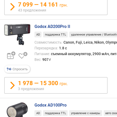
7 099 — 14 161
е
грн.
м
43 предложения
я
п
е
Godox AD200Pro II
р
AD
поддержка TTL
удаленное управление / Bluetooth
е
Совместимость:
Canon, Fuji, Leica, Nikon, Olym
з
а
Перезарядка:
1.8 с
р
Питание:
съемный аккумулятор, 2900 мАч, пит
я
Вес:
907 г
д
Спросить
к
и
(
1 978 — 15 300
грн.
с
3 предложения
)
к
Godox AD100Pro
о
л
AD
поддержка TTL
управление с камеры
авто zo