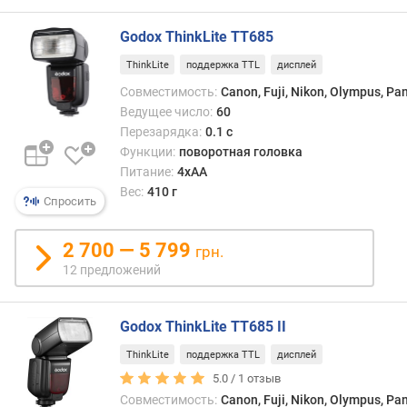
и
я
Godox ThinkLite TT685
ThinkLite
поддержка TTL
дисплей
п
о
Совместимость:
Canon, Fuji, Nikon, Olympus, Pa
к
Ведущее число:
60
о
Перезарядка:
0.1 с
л
Функции:
поворотная головка
и
Питание:
4xAA
ч
Вес:
410 г
е
Спросить
с
т
2 700 — 5 799
грн.
в
12 предложений
у
п
р
Godox ThinkLite TT685 II
е
д
ThinkLite
поддержка TTL
дисплей
л
5.0 /
1
отзыв
о
Совместимость:
Canon, Fuji, Nikon, Olympus, Pa