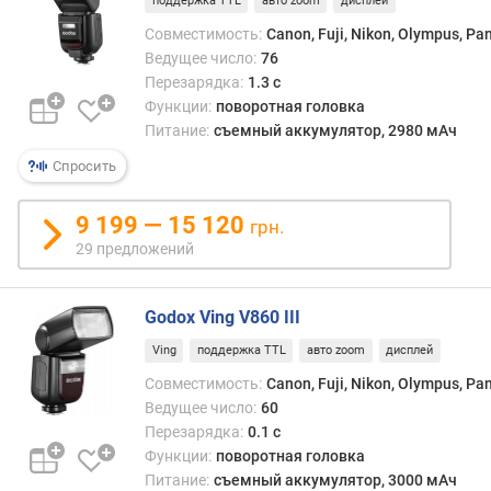
поддержка TTL
авто zoom
дисплей
о
Совместимость:
Canon, Fuji, Nikon, Olympus, Pa
т
Ведущее число:
76
д
Перезарядка:
1.3 с
о
Функции:
поворотная головка
р
Питание:
съемный аккумулятор, 2980 мАч
о
Спросить
г
и
х
9 199 — 15 120
грн.
к
29 предложений
д
е
ш
Godox Ving V860 III
е
в
Ving
поддержка TTL
авто zoom
дисплей
ы
Совместимость:
Canon, Fuji, Nikon, Olympus, Pa
м
Ведущее число:
60
Перезарядка:
0.1 с
п
Функции:
поворотная головка
о
Питание:
съемный аккумулятор, 3000 мАч
о