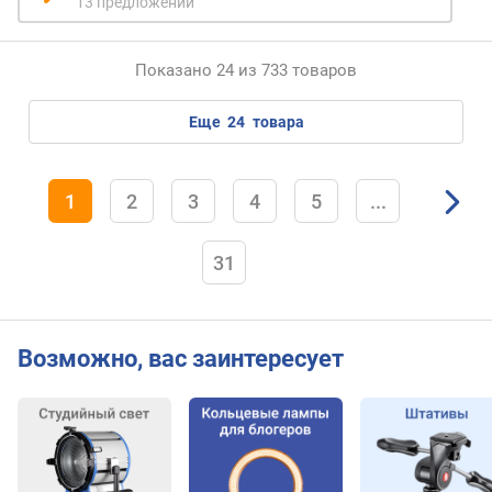
13 предложений
т
а
Показано 24 из 733 товаров
д
и
еще
24
товара
ф
ф
у
з
1
2
3
4
5
...
о
р
31
а
к
к
Возможно, вас заинтересует
у
м
у
л
я
т