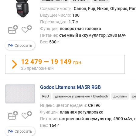
щ
Совместимость:
Canon, Fuji, Nikon, Olympus, Pa
е
Ведущее число:
100
н
Перезарядка:
1.7 с
и
Функции:
поворотная головка
я
Питание:
съемный аккумулятор, 2980 мАч
(
Вес:
530 г
°
Спросить
)
12 479 — 19 149
грн.
и
35 предложений
н
д
е
Godox Litemons MA5R RGB
к
с
RGB
удаленное управление / Bluetooth
дисплей
ре
ц
Индекс цветопередачи:
CRI 96
в
Функции:
плавная регулировка
е
Питание:
встроенный аккумулятор, 4900 мАч, п
т
Вес:
164 г
о
Спросить
п