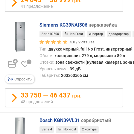
грн.
t
41 предложение
о
б
Siemens KG39NAI306
нержавейка
ъ
е
Serie iQ500
full No Frost
инвертор
дезодоратор
м
5.0 /
2
отзыва
х
Тип:
двухкамерный, full No Frost, инверторный
о
Обьем:
холодильник 279 л, морозилка 89 л
л
Отсеки:
зона свежести (нулевая камера), зона
о
Уровень шума:
39 дБ
д
Габариты:
203x60x66 см
и
Спросить
л
ь
33 750 — 46 437
грн.
н
48 предложений
о
й
к
Bosch KGN39VL31
серебристый
а
м
Serie 4
full No Frost
2 контура