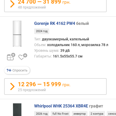
24 700 — 31 899
грн.
с
48 предложений
т
и
Gorenje RK 4162 PW4
белый
о
т
2024 год
д
Тип:
двухкамерный, капельный
е
Обьем:
холодильник 160 л, морозилка 78 л
ш
Уровень шума:
39 дБ
е
Габариты:
161.5x55x55.7 см
в
ы
х
Спросить
к
д
12 296 — 15 999
грн.
о
25 предложений
р
о
г
Whirlpool WHK 25364 XBR4E
графит
и
м
2026 год
full No Frost
инвертор
2 контура
сенс