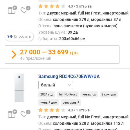
ж
4.0 /
3
отзыва
е
Тип:
двухкамерный, full No Frost, инверторный
н
и
Обьем:
холодильник 279 л, морозилка 87 л
й
Отсеки:
зона свежести (нулевая камера)
Уровень шума:
39 дБ
Спросить
Габариты:
203x60x66 см
о
б
27 000 — 33 699
грн.
щ
48 предложений
и
й
о
Samsung RB34C670EWW/UA
б
черный
ъ
е
2024 год
full No Frost
инвертор
2 контура
м
умный дом
сенсорный
(
4.0 /
1
отзыв
л
)
Тип:
двухкамерный, full No Frost, инверторный
Обьем:
холодильник 228 л, морозилка 112 л
к
Отсеки:
зона свежести (нулевая камера)