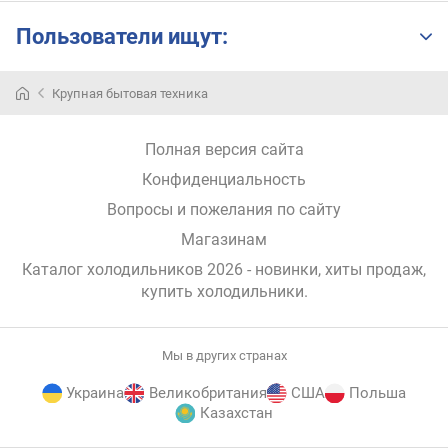
а
Пользователи ищут:
с
с
и
Холодильник
Крупная бытовая техника
с
–
т
важная
е
составляющая
Полная версия сайта
н
любой
Конфиденциальность
т
кухни.
Но
Вопросы и пожелания по сайту
к
современный
Магазинам
л
рынок
а
настолько
Каталог холодильников 2026 - новинки, хиты продаж,
с
перенасыщен
купить холодильники
.
с
различными
э
моделями,
н
что
Мы в других странах
е
сделать
Украина
Великобритания
США
Польша
р
правильный
Казахстан
г
выбор
о
временами