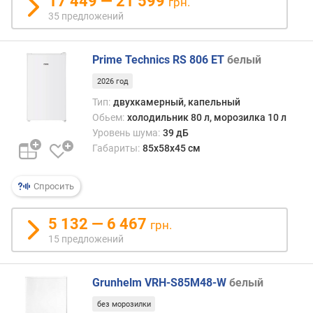
17 449 — 21 599
грн.
о
35 предложений
з
и
л
Prime Technics RS 806 ET
белый
ь
н
2026 год
о
Тип:
двухкамерный, капельный
й
Обьем:
холодильник 80 л, морозилка 10 л
к
Уровень шума:
39 дБ
а
Габариты:
85х58х45 см
м
е
р
Спросить
ы
(
5 132 — 6 467
грн.
л
15 предложений
)
п
Grunhelm VRH-S85M48-W
белый
о
л
без морозилки