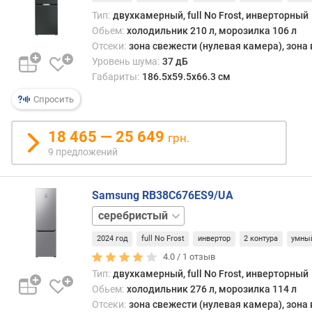
Тип:
двухкамерный, full No Frost, инверторный
о
Обьем:
холодильник 210 л, морозилка 106 л
т
Отсеки:
зона свежести (нулевая камера), зона
д
Уровень шума:
37 дБ
о
Габариты:
186.5х59.5х66.3 см
р
о
Спросить
г
и
18 465 — 25 649
х
грн.
к
9 предложений
д
е
ш
Samsung RB38C676ES9/UA
е
бежевый
в
черный
ы
2024 год
full No Frost
инвертор
2 контура
умны
м
4.0 /
1
отзыв
Тип:
двухкамерный, full No Frost, инверторный
п
Обьем:
холодильник 276 л, морозилка 114 л
о
Отсеки:
зона свежести (нулевая камера), зона
о