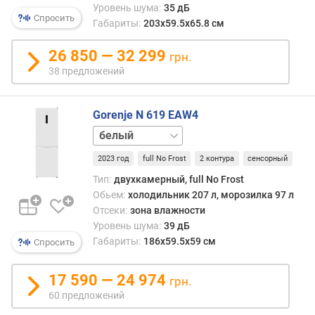
Уровень шума:
35 дБ
т
Спросить
Габариты:
203х59.5х65.8 см
з
ы
26 850 — 32 299
грн.
в
38 предложений
а
м
Gorenje N 619 EAW4
п
о
нержавейка
д
2023 год
full No Frost
2 контура
сенсорный
а
т
Тип:
двухкамерный, full No Frost
е
Обьем:
холодильник 207 л, морозилка 97 л
д
Отсеки:
зона влажности
о
Уровень шума:
39 дБ
б
Габариты:
186х59.5х59 см
Спросить
а
в
17 590 — 24 974
л
грн.
е
60 предложений
н