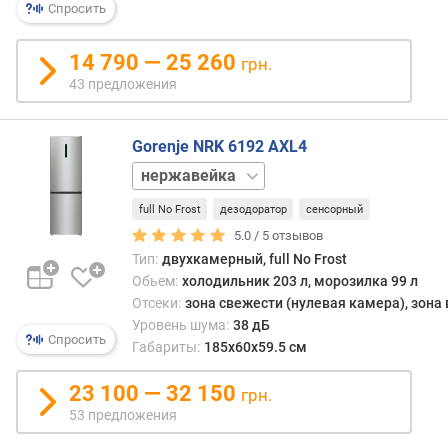
Спросить
р
а
т
14 790 — 25 260
грн.
у
43 предложения
р
а
м
Gorenje NRK 6192 AXL4
о
серебристый
р
черный
о
full No Frost
дезодоратор
сенсорный
з
5.0 /
5
отзывов
и
Тип:
двухкамерный, full No Frost
л
Обьем:
холодильник 203 л, морозилка 99 л
к
Отсеки:
зона свежести (нулевая камера), зона
и
Уровень шума:
38 дБ
Спросить
Габариты:
185x60x59.5 см
в
р
23 100 — 32 150
е
грн.
м
53 предложения
я