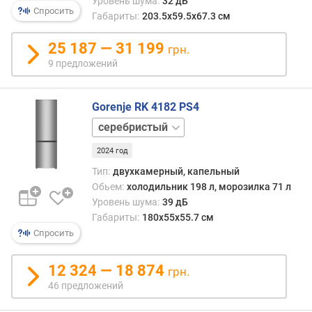
Уровень шума:
32 дБ
о
Спросить
Габариты:
203.5х59.5х67.3 см
й
в
25 187 — 31 199
грн.
о
9 предложений
д
ы
Gorenje RK 4182 PS4
з
белый
о
н
2024 год
а
с
Тип:
двухкамерный, капельный
в
Обьем:
холодильник 198 л, морозилка 71 л
е
Уровень шума:
39 дБ
ж
Габариты:
180x55x55.7 см
е
Спросить
с
т
12 324 — 18 874
грн.
и
(
46 предложений
н