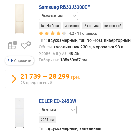
у
Samsung RB33J3000EF
л
е
белый
в
серебристый
а
full No Frost
инвертор
2 контура
сенсорный
я
4.2 /
11
отзывов
к
Тип:
двухкамерный, full No Frost, инверторный
а
Обьем:
холодильник 230 л, морозилка 98 л
м
Уровень шума:
40 дБ
е
Габариты:
185x60x67 см
Спросить
р
а
21 739 — 28 299
)
грн.
(
28 предложений
л
)
EDLER ED-245DW
м
нержавейка
о
р
2025 год
о
Тип:
двухкамерный, капельный
з