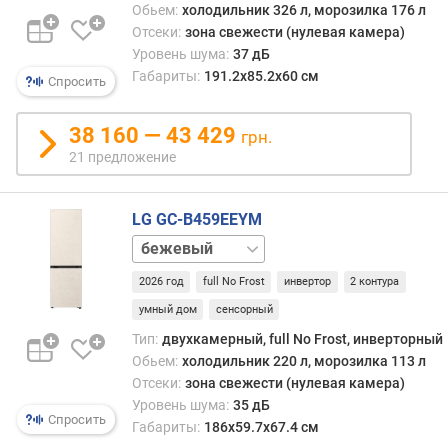
Обьем:
холодильник 326 л, морозилка 176 л
щ
Отсеки:
зона свежести (нулевая камера)
н
Уровень шума:
37 дБ
о
Габариты:
191.2х85.2х60 см
Спросить
с
т
ь
38 160 — 43 429
грн.
з
21 предложение
а
м
о
LG GC-B459EEYM
р
белый
а
серебристый
ж
2026 год
full No Frost
инвертор
2 контура
и
умный дом
сенсорный
в
а
Тип:
двухкамерный, full No Frost, инверторный
н
Обьем:
холодильник 220 л, морозилка 113 л
и
Отсеки:
зона свежести (нулевая камера)
я
Уровень шума:
35 дБ
(
Спросить
Габариты:
186х59.7х67.4 см
к