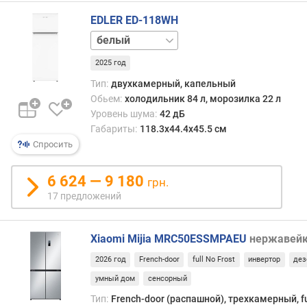
с
о
EDLER ED-118WH
х
нержавейка
р
а
2025 год
н
Тип:
двухкамерный, капельный
е
Обьем:
холодильник 84 л, морозилка 22 л
н
Уровень шума:
42 дБ
и
Габариты:
118.3х44.4х45.5 см
я
Спросить
х
о
л
6 624 — 9 180
грн.
о
17 предложений
д
а
(
Xiaomi Mijia MRC50ESSMPAEU
нержавей
ч
2026 год
French-door
full No Frost
инвертор
дез
)
умный дом
сенсорный
м
Тип:
French-door (распашной), трехкамерный, fu
о