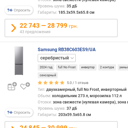
о
Уровень шума:
35 дБ
Спросить
л
Габариты:
185.3х59.5х65.8 см
и
ч
22 743 — 28 799
грн.
е
43 предложения
с
т
в
Samsung RB38C603ES9/UA
о
бежевый
к
белый
а
2024 год
full No Frost
инвертор
2 контура
умны
м
сенсорный
е
р
5.0 /
1
отзыв
Тип:
двухкамерный, full No Frost, инверторный
N
Обьем:
холодильник 273 л, морозилка 112 л
o
Отсеки:
зона свежести (нулевая камера), зона
F
Уровень шума:
37 дБ
r
Спросить
Габариты:
203х59.5х65.8 см
o
s
24 845 — 30 999