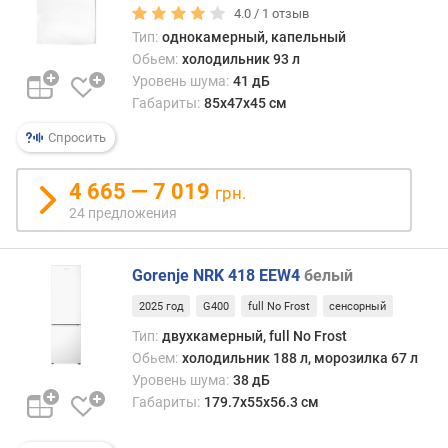
о
4.0 /
1
отзыв
ч
Тип:
однокамерный, капельный
к
Обьем:
холодильник 93 л
и
Уровень шума:
41 дБ
н
Габариты:
85x47x45 см
а
д
Спросить
в
е
4 665 — 7 019
р
грн.
ц
24 предложения
е
(
ш
Gorenje NRK 418 EEW4
белый
т
2025 год
G400
full No Frost
сенсорный
)
Тип:
двухкамерный, full No Frost
т
Обьем:
холодильник 188 л, морозилка 67 л
е
Уровень шума:
38 дБ
м
Габариты:
179.7х55х56.3 см
п
е