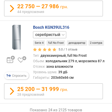
г
22 750 — 27 986
грн.
/
44 предложения
с
у
т
Bosch KGN39UL316
к
белый
и
)
Serie 4
full No Frost
дезодоратор
2 контура
5.0 /
1
отзыв
л
е
Тип:
двухкамерный, full No Frost
д
Обьем:
холодильник 279 л, морозилка 87 л
о
Отсеки:
зона влажности
г
Уровень шума:
39 дБ
Спросить
е
Габариты:
203x60x66 см
н
е
25 200 — 31 999
грн.
р
28 предложений
а
т
о
Показано 24 из 2125 товаров