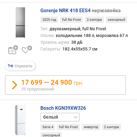
и
я
Gorenje NRK 418 EES4
нержавейка
2025 год
full No Frost
2 контура
сенсорный
п
о
Тип:
двухкамерный, full No Frost
к
Обьем:
холодильник 188 л, морозилка 67 л
о
Уровень шума:
38 дБ
л
Габариты:
182.4х55х55.7 см
и
ч
Спросить
е
с
т
17 699 — 24 900
грн.
в
39 предложений
у
п
р
Bosch KGN39XW326
е
нержавейка
д
л
Serie 4
full No Frost
инвертор
2 контура
о
сенсорный