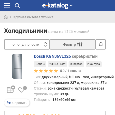
Крупная бытовая техника
Искали
раньше
Холодильники
цены
на 2125 моделей
по популярности
Фильтр
Сортировать
Bosch KGN36VL326
серебристый
п
Serie 4
full No Frost
инвертор
2 контура
о
п
5.0 /
4
отзыва
о
Тип:
двухкамерный, full No Frost, инверторный
п
Обьем:
холодильник 237 л, морозилка 87 л
у
Отсеки:
зона свежести (нулевая камера)
л
Уровень шума:
39 дБ
я
Габариты:
186x60x66 см
р
Спросить
н
о