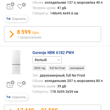
Обьем:
холодильник 137 л, морозилка 40 л
и
Уровень шума:
41 дБ
л
Габариты:
148х44.4х49.6 см
ь
Спросить
н
а
я
8 599
грн.
к
1 предложение
а
м
е
Gorenje NRK 6182 PW4
р
серый
а
2024 год
full No Frost
сенсорный
о
Тип:
двухкамерный, full No Frost
б
Обьем:
холодильник 207 л, морозилка 80 л
ъ
Уровень шума:
39 дБ
е
Габариты:
178.5x59.5x59 см
м
м
Спросить
о
р