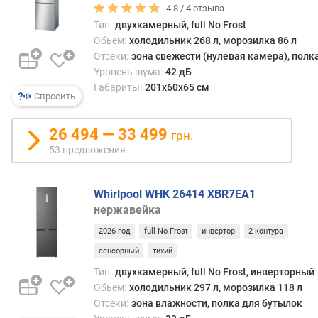
е
4.8 /
4
отзыва
р
Тип:
двухкамерный, full No Frost
ы
Обьем:
холодильник 268 л, морозилка 86 л
(
Отсеки:
зона свежести (нулевая камера), полк
л
Уровень шума:
42 дБ
)
Габариты:
201х60х65 см
Спросить
д
и
26 494 — 33 499
с
грн.
п
53 предложения
е
н
с
Whirlpool WHK 26414 XBR7EA1
е
нержавейка
р
2026 год
full No Frost
инвертор
2 контура
х
о
сенсорный
тихий
л
Тип:
двухкамерный, full No Frost, инверторный
о
Обьем:
холодильник 297 л, морозилка 118 л
д
Отсеки:
зона влажности, полка для бутылок
н