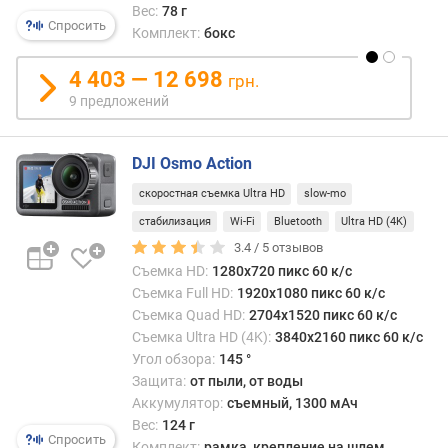
Вес:
78 г
о
Спросить
Комплект:
бокс
л
о
4 403 — 12 698
грн.
б
з
9 предложений
о
р
DJI Osmo Action
а
(
скоростная съемка Ultra HD
slow-mo
°
стабилизация
Wi-Fi
Bluetooth
Ultra HD (4K)
)
3.4 /
5
отзывов
м
Съемка HD:
1280x720 пикс 60 к/с
и
Съемка Full HD:
1920x1080 пикс 60 к/с
к
Съемка Quad HD:
2704x1520 пикс 60 к/с
р
Съемка Ultra HD (4K):
3840x2160 пикс 60 к/с
о
Угол обзора:
145 °
ф
Защита:
от пыли, от воды
о
Аккумулятор:
съемный, 1300 мАч
н
Вес:
124 г
о
Спросить
Комплект:
рамка, крепление на шлем