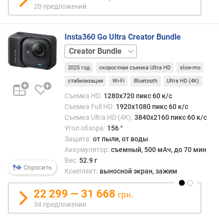
с
20 предложений
в
е
т
Insta360 Go Ultra Creator Bundle
о
базовый
с
набор
и
2025 год
скоростная съемка Ultra HD
slow-mo
л
стабилизация
Wi-Fi
Bluetooth
Ultra HD (4K)
а
Съемка HD:
1280x720 пикс 60 к/с
д
Съемка Full HD:
1920x1080 пикс 60 к/с
и
Съемка Ultra HD (4K):
3840x2160 пикс 60 к/с
а
Угол обзора:
156 °
г
Защита:
от пыли, от воды
о
Аккумулятор:
съемный, 500 мАч, до 70 мин
н
Вес:
52.9 г
а
Спросить
Комплект:
выносной экран, зажим
л
ь
22 299 — 31 668
грн.
д
34 предложения
и
с