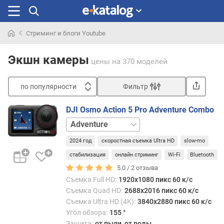
Стриминг и блоги Youtube
Искали
раньше
Экшн камеры
цены
на 370 моделей
по популярности
Фильтр
Сортировать
DJI Osmo Action 5 Pro Adventure Combo
п
базовый
о
набор
п
2024 год
скоростная съемка Ultra HD
slow-mo
о
стабилизация
онлайн стриминг
Wi-Fi
Bluetooth
п
5.0 /
2
отзыва
у
л
Съемка Full HD:
1920x1080 пикс 60 к/с
я
Съемка Quad HD:
2688x2016 пикс 60 к/с
р
Съемка Ultra HD (4K):
3840x2880 пикс 60 к/с
н
Угол обзора:
155 °
о
Защита:
от пыли, от воды