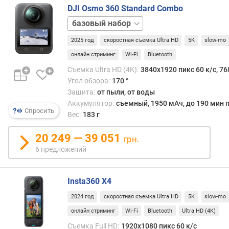
ж
DJI Osmo 360 Standard Combo
е
Adventure
н
и
2025 год
скоростная съемка Ultra HD
5K
slow-mo
й
онлайн стриминг
Wi-Fi
Bluetooth
Съемка Ultra HD (4K):
3840x1920 пикс 60 к/с, 76
п
Угол обзора:
170 °
ы
Защита:
от пыли, от воды
л
Аккумулятор:
съемный, 1950 мАч, до 190 мин п
е
Спросить
Вес:
183 г
-
,
20 249 — 39 051
грн.
в
6 предложений
л
а
г
Insta360 X4
о
з
2024 год
скоростная съемка Ultra HD
5K
slow-mo
а
онлайн стриминг
Wi-Fi
Bluetooth
Ultra HD (4K)
щ
Съемка Full HD:
1920x1080 пикс 60 к/с
и