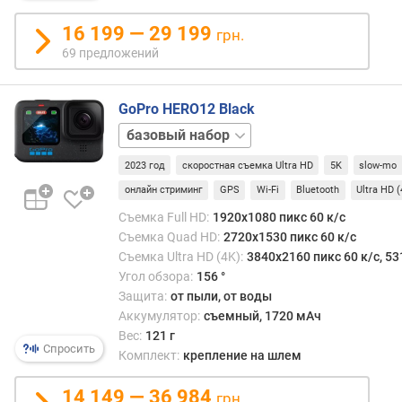
h
16 199 — 29 199
грн.
U
69 предложений
S
B
-
GoPro HERO12 Black
C
Creator
Kit
Sports
в
2023 год
скоростная съемка Ultra HD
5K
slow-mo
Kit
Travel
е
Kit
р
онлайн стриминг
GPS
Wi-Fi
Bluetooth
Ultra HD 
с
Съемка Full HD:
1920x1080 пикс 60 к/с
и
Съемка Quad HD:
2720x1530 пикс 60 к/с
я
Съемка Ultra HD (4K):
3840x2160 пикс 60 к/с, 53
H
Угол обзора:
156 °
D
Защита:
от пыли, от воды
M
Аккумулятор:
съемный, 1720 мАч
I
Вес:
121 г
Спросить
Комплект:
крепление на шлем
в
с
14 149 — 36 984
т
грн.