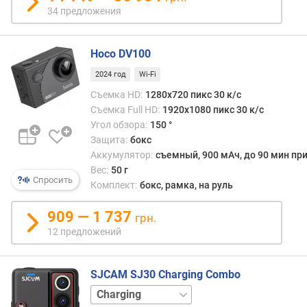
р
34 предложения
о
е
н
Hoco DV100
н
2024 год
Wi-Fi
а
я
Съемка HD:
1280x720 пикс 30 к/с
п
Съемка Full HD:
1920x1080 пикс 30 к/с
а
Угол обзора:
150 °
м
Защита:
бокс
я
Аккумулятор:
съемный, 900 мАч, до 90 мин пр
т
Вес:
50 г
Спросить
ь
Комплект:
бокс, рамка, на руль
м
909 — 1 737
грн.
а
12 предложений
к
с
.
SJCAM SJ30 Charging Combo
о
базовый
б
набор