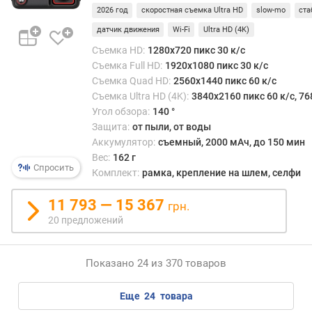
ъ
2026 год
скоростная съемка Ultra HD
slow-mo
ста
е
датчик движения
Wi-Fi
Ultra HD (4K)
м
к
Съемка HD:
1280x720 пикс 30 к/с
а
Съемка Full HD:
1920x1080 пикс 30 к/с
р
Съемка Quad HD:
2560x1440 пикс 60 к/с
т
Съемка Ultra HD (4K):
3840x2160 пикс 60 к/с, 76
ы
Угол обзора:
140 °
п
Защита:
от пыли, от воды
а
Аккумулятор:
съемный, 2000 мАч, до 150 мин
м
Вес:
162 г
я
Спросить
Комплект:
рамка, крепление на шлем, селфи
т
и
11 793 — 15 367
грн.
(
20 предложений
Г
Б
)
Показано 24 из 370 товаров
е
м
еще
24
товара
к