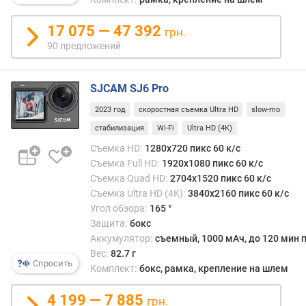
в
17 075 — 47 392
грн.
к
90 предложений
о
л
-
SJCAM SJ6 Pro
в
о
2023 год
скоростная съемка Ultra HD
slow-mo
м
стабилизация
Wi-Fi
Ultra HD (4K)
е
Съемка HD:
1280x720 пикс 60 к/с
г
а
Съемка Full HD:
1920x1080 пикс 60 к/с
п
Съемка Quad HD:
2704x1520 пикс 60 к/с
и
Съемка Ultra HD (4K):
3840x2160 пикс 60 к/с
к
Угол обзора:
165 °
с
Защита:
бокс
е
Аккумулятор:
съемный, 1000 мАч, до 120 мин 
л
Вес:
82.7 г
е
Спросить
Комплект:
бокс, рамка, крепление на шлем
й
4 199 — 7 885
грн.