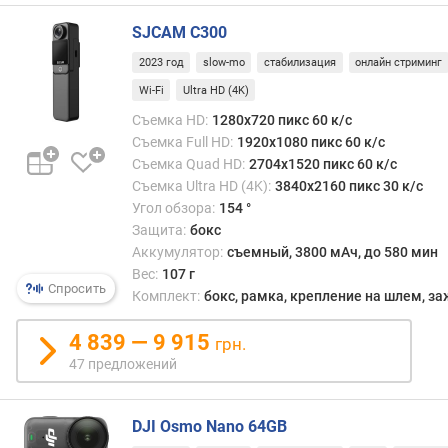
п
SJCAM C300
л
е
2023 год
slow-mo
стабилизация
онлайн стриминг
я
Wi-Fi
Ultra HD (4K)
(
"
Съемка HD:
1280x720 пикс 60 к/с
)
Съемка Full HD:
1920x1080 пикс 60 к/с
Съемка Quad HD:
2704x1520 пикс 60 к/с
м
Съемка Ultra HD (4K):
3840x2160 пикс 30 к/с
а
Угол обзора:
154 °
т
Защита:
бокс
р
Аккумулятор:
съемный, 3800 мАч, до 580 мин
и
Вес:
107 г
ц
Спросить
Комплект:
бокс, рамка, крепление на шлем, з
а
д
4 839 — 9 915
грн.
и
47 предложений
с
п
л
DJI Osmo Nano 64GB
е