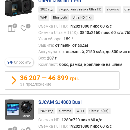
с
GoPro Mission 1 Pro
ъ
2026 год
скоростная съемка Ultra HD
slow-mo
ста
е
Wi-Fi
Bluetooth
Ultra HD (4K)
м
к
Съемка Full HD:
1920x1080 пикс 60 к/с
а
Съемка Ultra HD (4K):
3840x2160 пикс 60 к/с, 76
U
Угол обзора:
159 °
l
Защита:
от пыли, от воды
t
Аккумулятор:
съемный, 2150 мАч, до 300 мин 
r
Вес:
207 г
a
Спросить
Комплект:
бокс, рамка, крепление на шлем
H
D
36 207 — 46 899
грн.
(
31 предложение
4
K
)
SJCAM SJ4000 Dual
с
2023 год
slow-mo
Wi-Fi
Ultra HD (4K)
ъ
Съемка HD:
1280x720 пикс 60 к/с
е
Съемка Full HD:
1920x1080 пикс 60 к/с
м