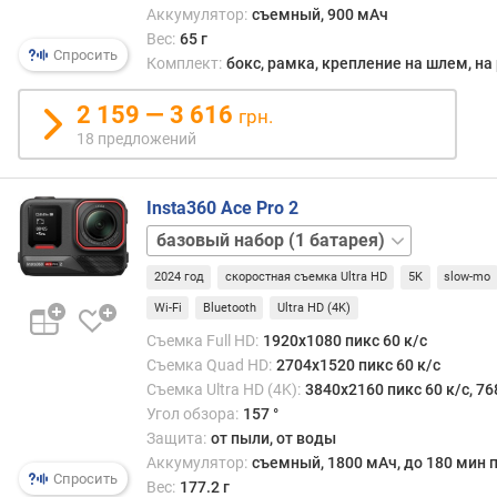
л
Аккумулятор:
съемный, 900 мАч
ь
Вес:
65 г
Спросить
н
Комплект:
бокс, рамка, крепление на шлем, на
о
г
2 159 — 3 616
грн.
о
18 предложений
W
i
Insta360 Ace Pro 2
-
базовый
F
набор
i
2024 год
скоростная съемка Ultra HD
5K
slow-mo
(2
батареи)
Wi-Fi
Bluetooth
Ultra HD (4K)
B
l
Съемка Full HD:
1920x1080 пикс 60 к/с
u
Съемка Quad HD:
2704x1520 пикс 60 к/с
e
Съемка Ultra HD (4K):
3840x2160 пикс 60 к/с, 76
t
Угол обзора:
157 °
o
Защита:
от пыли, от воды
o
Аккумулятор:
съемный, 1800 мАч, до 180 мин п
t
Спросить
Вес:
177.2 г