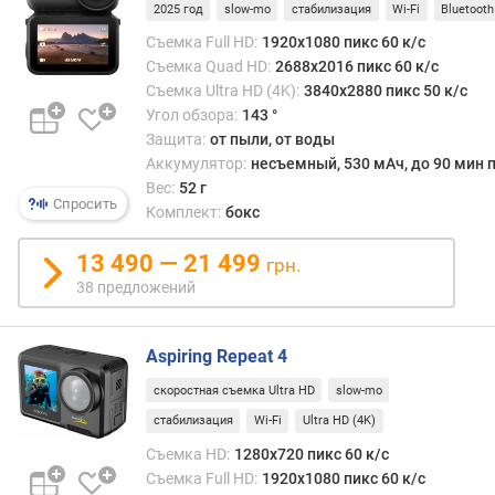
я
2025 год
slow-mo
стабилизация
Wi-Fi
Bluetooth
Съемка Full HD:
1920x1080 пикс 60 к/с
д
Съемка Quad HD:
2688x2016 пикс 60 к/с
и
Съемка Ultra HD (4K):
3840x2880 пикс 50 к/с
а
Угол обзора:
143 °
г
Защита:
от пыли, от воды
о
Аккумулятор:
несъемный, 530 мАч, до 90 мин п
н
Вес:
52 г
а
Спросить
Комплект:
бокс
л
ь
13 490 — 21 499
ф
грн.
р
38 предложений
о
н
т
Aspiring Repeat 4
а
скоростная съемка Ultra HD
slow-mo
л
ь
стабилизация
Wi-Fi
Ultra HD (4K)
н
Съемка HD:
1280x720 пикс 60 к/с
о
Съемка Full HD:
1920x1080 пикс 60 к/с
г