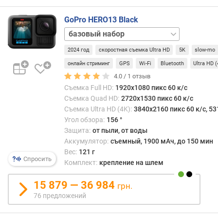
и
я
GoPro HERO13 Black
Accessories
п
Bundle
Black
о
2024 год
скоростная съемка Ultra HD
5K
slow-mo
ND
к
Filter
онлайн стриминг
GPS
Wi-Fi
Bluetooth
Ultra HD 
о
Bundle
Creator
4.0 /
1
отзыв
л
Edition
и
Съемка Full HD:
1920x1080 пикс 60 к/с
Bundle
Extended
ч
Съемка Quad HD:
2720x1530 пикс 60 к/с
Power
е
Съемка Ultra HD (4K):
3840x2160 пикс 60 к/с, 53
Bundle
Macro
с
Угол обзора:
156 °
Lens
т
Защита:
от пыли, от воды
Mod
в
Аккумулятор:
съемный, 1900 мАч, до 150 мин
Bundle
Specialty
у
Вес:
121 г
Bundle
Ultra
п
Спросить
Комплект:
крепление на шлем
Wide
р
Lens
е
15 879 — 36 984
Mod
грн.
д
Bundle
76 предложений
л
о