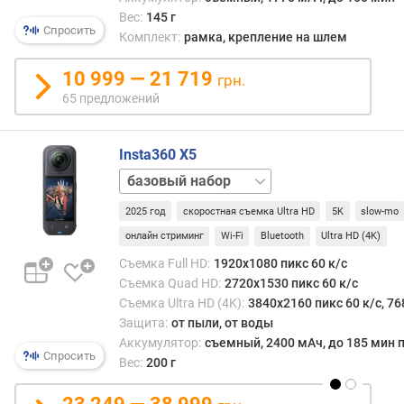
Вес:
145 г
о
Спросить
Комплект:
рамка, крепление на шлем
т
д
10 999 — 21 719
грн.
о
65 предложений
р
о
г
Insta360 X5
и
х
Essentials
к
Bundle
Snowboard
2025 год
скоростная съемка Ultra HD
5K
slow-mo
д
Bundle
е
онлайн стриминг
Wi-Fi
Bluetooth
Ultra HD (4K)
ш
Съемка Full HD:
1920x1080 пикс 60 к/с
е
Съемка Quad HD:
2720x1530 пикс 60 к/с
в
Съемка Ultra HD (4K):
3840x2160 пикс 60 к/с, 76
ы
Защита:
от пыли, от воды
м
Аккумулятор:
съемный, 2400 мАч, до 185 мин 
Спросить
Вес:
200 г
п
о
о