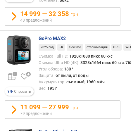
Комплект:
бокс
(
1
14 999 — 32 358
грн.
0
48 предложений
8
0
p
GoPro MAX2
)
2025 год
5K
slow-mo
стабилизация
GPS
Wi-
с
Съемка Full HD:
1920x1080 пикс 60 к/с
ъ
Съемка Ultra HD (4K):
3328x1664 пикс 60 к/с, 76
е
Угол обзора:
180 °
м
Защита:
от пыли, от воды
к
Аккумулятор:
съемный, 1960 мАч
а
Q
Вес:
195 г
Спросить
u
a
11 099 — 27 999
d
грн.
H
79 предложений
D