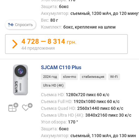
ъ
Защита:
бокс
е
Аккумулятор:
съемный, 1200 мАч, до 120 мину
м
Вес:
80 г
к
Спросить
Комплект:
бокс, крепление на шлем
а
(
4 728 — 8 314
s
грн.
l
44 предложения
o
w
-
SJCAM C110 Plus
m
2024 год
slow-mo
стабилизация
Wi-Fi
o
Ultra HD (4K)
)
(
Съемка HD:
1280x720 пикс 60 к/с
к
Съемка Full HD:
1920x1080 пикс 60 к/с
/
Съемка Quad HD:
2560x1440 пикс 60 к/с
с
Съемка Ultra HD (4K):
3840x2160 пикс 30 к/с
)
Угол обзора:
170 °
Защита:
бокс
у
Аккумулятор:
съемный, 1100 мАч, до 130 мин
г