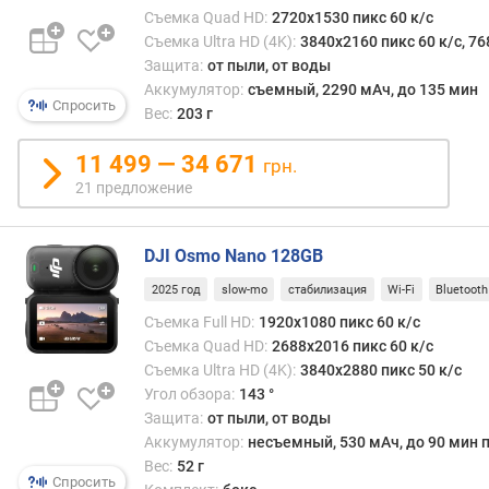
т
Съемка Quad HD:
2720x1530 пикс 60 к/с
а
Съемка Ultra HD (4K):
3840x2160 пикс 60 к/с, 76
к
Защита:
от пыли, от воды
а
Аккумулятор:
съемный, 2290 мАч, до 135 мин
Спросить
м
Вес:
203 г
е
р
11 499 — 34 671
грн.
ы
21 предложение
с
ъ
DJI Osmo Nano 128GB
е
2025 год
slow-mo
стабилизация
Wi-Fi
Bluetooth
м
к
Съемка Full HD:
1920x1080 пикс 60 к/с
а
Съемка Quad HD:
2688x2016 пикс 60 к/с
F
Съемка Ultra HD (4K):
3840x2880 пикс 50 к/с
u
Угол обзора:
143 °
l
Защита:
от пыли, от воды
l
Аккумулятор:
несъемный, 530 мАч, до 90 мин п
H
Вес:
52 г
D
Спросить