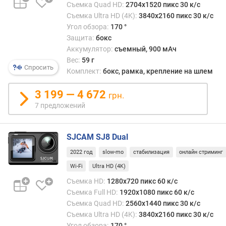
Съемка Quad HD:
2704x1520 пикс 30 к/с
к
Съемка Ultra HD (4K):
3840x2160 пикс 30 к/с
а
Угол обзора:
170 °
в
Защита:
бокс
ы
ш
Аккумулятор:
съемный, 900 мАч
е
Вес:
59 г
Спросить
4
Комплект:
бокс, рамка, крепление на шлем
K
3 199 — 4 672
грн.
з
7 предложений
а
м
е
SJCAM SJ8 Dual
д
2022 год
slow-mo
стабилизация
онлайн стриминг
л
е
Wi-Fi
Ultra HD (4K)
н
Съемка HD:
1280x720 пикс 60 к/с
н
Съемка Full HD:
1920x1080 пикс 60 к/с
а
Съемка Quad HD:
2560x1440 пикс 30 к/с
я
Съемка Ultra HD (4K):
3840x2160 пикс 30 к/с
с
Угол обзора:
170 °