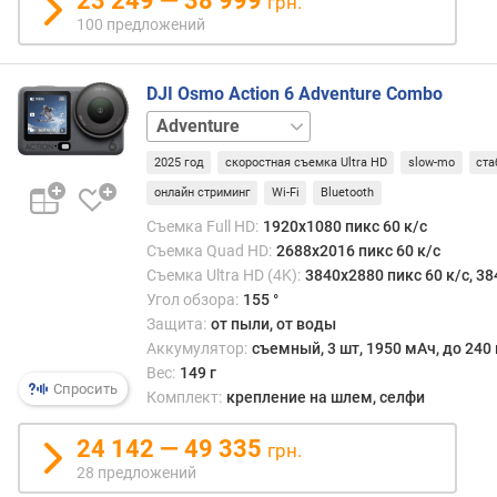
23 249 — 38 999
грн.
т
100 предложений
з
ы
в
DJI Osmo Action 6 Adventure Combo
а
базовый
м
набор
2025 год
скоростная съемка Ultra HD
slow-mo
ста
п
онлайн стриминг
Wi-Fi
Bluetooth
о
Съемка Full HD:
1920x1080 пикс 60 к/с
д
Съемка Quad HD:
2688x2016 пикс 60 к/с
а
Съемка Ultra HD (4K):
3840x2880 пикс 60 к/с, 38
т
Угол обзора:
155 °
е
д
Защита:
от пыли, от воды
о
Аккумулятор:
съемный, 3 шт, 1950 мАч, до 240
б
Вес:
149 г
Спросить
а
Комплект:
крепление на шлем, селфи
в
л
24 142 — 49 335
грн.
е
28 предложений
н