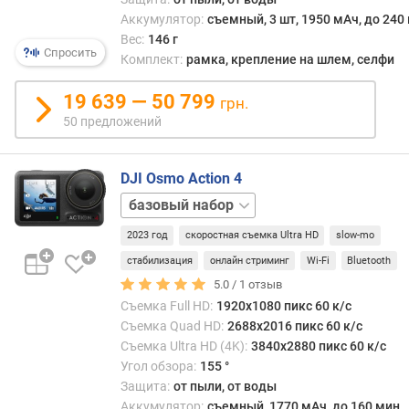
с
Аккумулятор:
съемный, 3 шт, 1950 мАч, до 240
т
Вес:
146 г
и
Спросить
Комплект:
рамка, крепление на шлем, селфи
о
19 639 — 50 799
грн.
т
50 предложений
д
е
ш
DJI Osmo Action 4
е
Adventure
в
ы
2023 год
скоростная съемка Ultra HD
slow-mo
х
к
стабилизация
онлайн стриминг
Wi-Fi
Bluetooth
д
5.0 /
1
отзыв
о
Съемка Full HD:
1920x1080 пикс 60 к/с
р
Съемка Quad HD:
2688x2016 пикс 60 к/с
о
Съемка Ultra HD (4K):
3840x2880 пикс 60 к/с
г
Угол обзора:
155 °
и
Защита:
от пыли, от воды
м
Аккумулятор:
съемный, 1770 мАч, до 160 мин