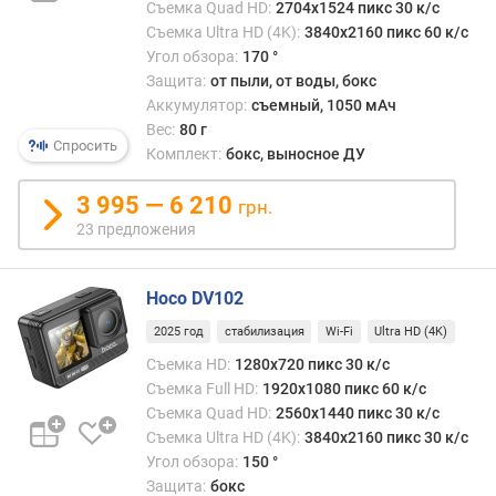
Съемка Quad HD:
2704x1524 пикс 30 к/с
о
Съемка Ultra HD (4K):
3840x2160 пикс 60 к/с
д
Угол обзора:
170 °
и
Защита:
от пыли, от воды, бокс
с
Аккумулятор:
съемный, 1050 мАч
п
Вес:
80 г
л
Спросить
Комплект:
бокс, выносное ДУ
е
я
3 995 — 6 210
грн.
(
23 предложения
"
)
Hoco DV102
т
и
2025 год
стабилизация
Wi-Fi
Ultra HD (4K)
п
Съемка HD:
1280x720 пикс 30 к/с
ф
Съемка Full HD:
1920x1080 пикс 60 к/с
р
Съемка Quad HD:
2560x1440 пикс 30 к/с
о
н
Съемка Ultra HD (4K):
3840x2160 пикс 30 к/с
т
Угол обзора:
150 °
а
Защита:
бокс