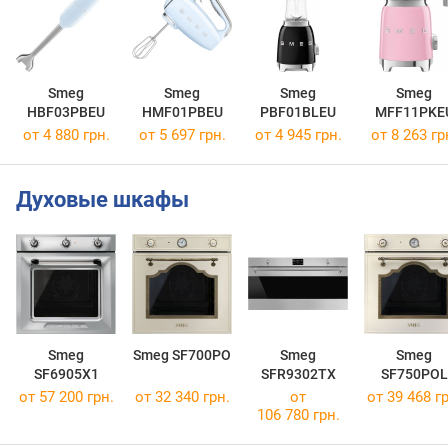
Smeg
Smeg
Smeg
Smeg
HBF03PBEU
HMF01PBEU
PBF01BLEU
MFF11PKE
от 4 880 грн.
от 5 697 грн.
от 4 945 грн.
от 8 263 гр
Духовые шкафы
Smeg
Smeg SF700PO
Smeg
Smeg
SF6905X1
SFR9302TX
SF750POL
от 57 200 грн.
от 32 340 грн.
от
от 39 468 гр
106 780 грн.