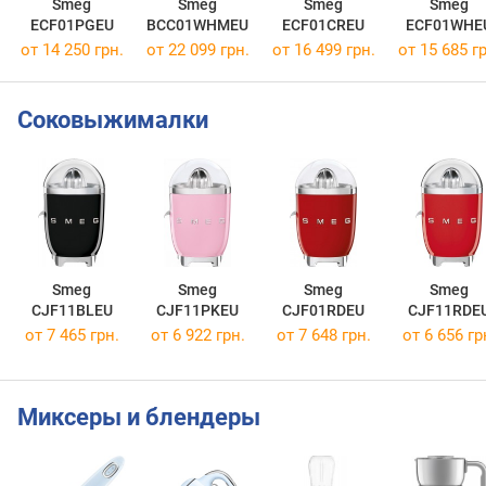
Smeg
Smeg
Smeg
Smeg
ECF01PGEU
BCC01WHMEU
ECF01CREU
ECF01WHE
от 14 250 грн.
от 22 099 грн.
от 16 499 грн.
от 15 685 гр
Соковыжималки
Smeg
Smeg
Smeg
Smeg
CJF11BLEU
CJF11PKEU
CJF01RDEU
CJF11RDE
от 7 465 грн.
от 6 922 грн.
от 7 648 грн.
от 6 656 гр
Миксеры и блендеры