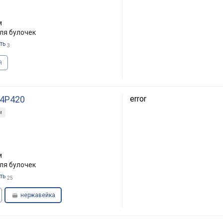
м
ля булочек
ть
3
й
 4P420
error
м
м
ля булочек
ть
25
нержавейка