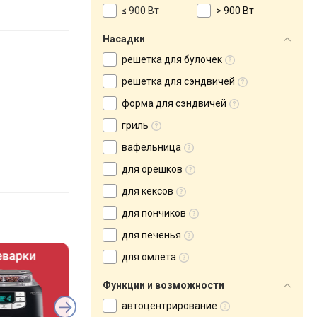
≤ 900 Вт
> 900 Вт
Насадки
решетка для булочек
решетка для сэндвичей
форма для сэндвичей
гриль
вафельница
для орешков
для кексов
для пончиков
для печенья
для омлета
Функции и возможности
автоцентрирование