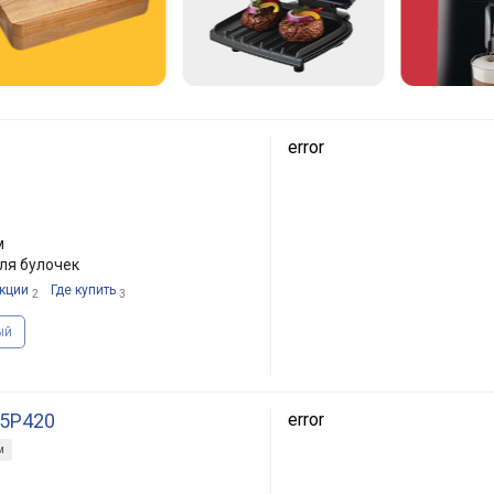
error
м
ля булочек
кции
Где купить
2
3
ый
 5P420
error
м