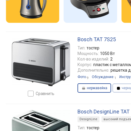
Bosch TAT 7S25
Тип:
тостер
Мощность:
1050 Вт
Кол-во изделий:
2
Корпус:
пластик с металло
Дополнительно:
решетка д
Фото
Обсуждение
Инстру
9
1
нержавейка
черн
сравнить
Bosch DesignLine TAT
DesignLine
высокий подъе
Тип:
тостер