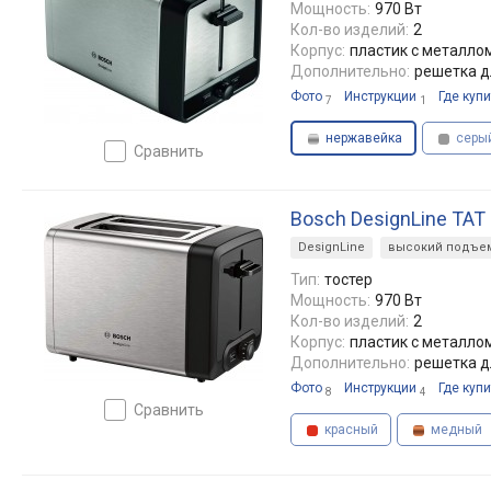
Мощность:
970 Вт
Кол-во изделий:
2
Корпус:
пластик с металло
Дополнительно:
решетка д
Фото
Инструкции
Где купи
7
1
нержавейка
серы
сравнить
Bosch DesignLine TAT
DesignLine
высокий подъе
Тип:
тостер
Мощность:
970 Вт
Кол-во изделий:
2
Корпус:
пластик с металло
Дополнительно:
решетка д
Фото
Инструкции
Где купи
8
4
сравнить
красный
медный