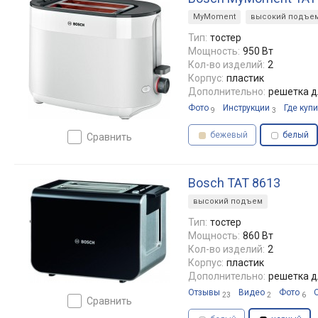
MyMoment
высокий подъе
Тип:
тостер
Мощность:
950 Вт
Кол-во изделий:
2
Корпус:
пластик
Дополнительно:
решетка д
Фото
Инструкции
Где купи
9
3
бежевый
белый
сравнить
Bosch TAT 8613
высокий подъем
Тип:
тостер
Мощность:
860 Вт
Кол-во изделий:
2
Корпус:
пластик
Дополнительно:
решетка д
Отзывы
Видео
Фото
23
2
6
сравнить