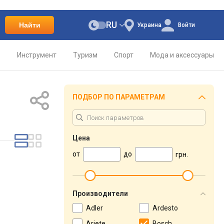
RU
Найти
Украина
Войти
о
Инструмент
Туризм
Спорт
Мода и аксессуары
ПОДБОР ПО ПАРАМЕТРАМ
Цена
от
до
грн.
Производители
Adler
Ardesto
Ariete
Bosch