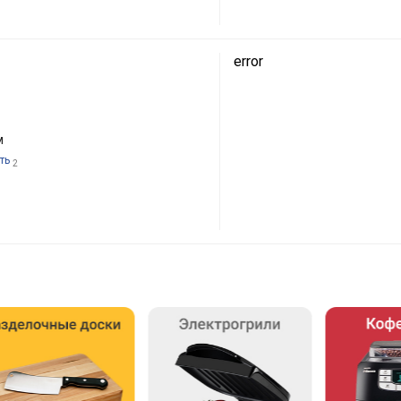
error
м
ть
2