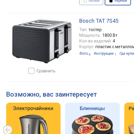
белый
черный
Bosch TAT 7S45
Тип:
тостер
Мощность:
1800 Вт
Кол-во изделий:
4
Корпус:
пластик с металло
Фото
Инструкции
Где купи
8
1
сравнить
Возможно, вас заинтересует