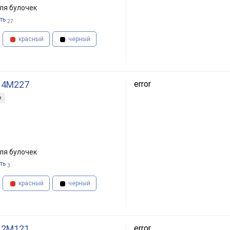
ля булочек
ть
27
красный
черный
 4M227
error
м
ля булочек
ть
3
красный
черный
 2M121
error