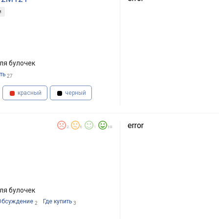
м
ля булочек
ть
27
красный
черный
error
2
6
1
10
ля булочек
Обсуждение
Где купить
2
3