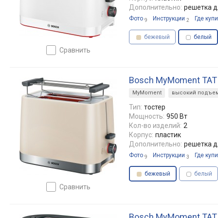
Дополнительно:
решетка д
Фото
Инструкции
Где купи
9
2
бежевый
белый
сравнить
Bosch MyMoment TAT
MyMoment
высокий подъе
Тип:
тостер
Мощность:
950 Вт
Кол-во изделий:
2
Корпус:
пластик
Дополнительно:
решетка д
Фото
Инструкции
Где купи
9
3
бежевый
белый
сравнить
Bosch MyMoment TAT