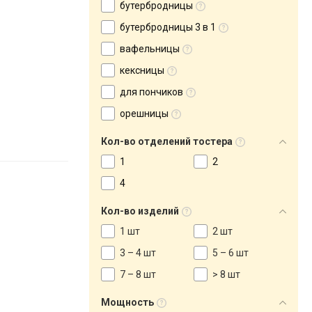
бутербродницы
бутербродницы 3 в 1
вафельницы
кексницы
для пончиков
орешницы
Кол-во отделений тостера
1
2
4
Кол-во изделий
1 шт
2 шт
3 – 4 шт
5 – 6 шт
7 – 8 шт
> 8 шт
Мощность