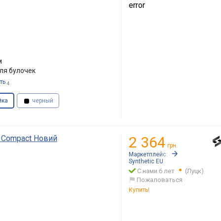
error
м
ля булочек
ть
4
йка
черный
e Compact Новий
2 364
грн.
Маркетплейс:
Synthetic.ua
Synthetic EU
С нами 6 лет
(Луцк)
Пожаловаться
Купить!