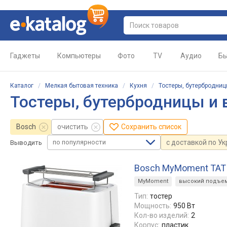
Гаджеты
Компьютеры
Фото
TV
Аудио
Бы
Каталог
/
Мелкая бытовая техника
/
Кухня
/
Тостеры, бутербродни
Тостеры, бутербродницы и
Bosch
очистить
Сохранить список
по популярности
с доставкой по У
Выводить
Bosch MyMoment TAT
MyMoment
высокий подъе
Тип:
тостер
Мощность:
950 Вт
Кол-во изделий:
2
Корпус:
пластик