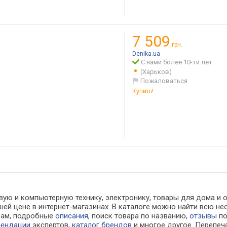
7 509
грн.
Denika.ua
С нами более 10-ти лет
(Харьков)
Пожаловаться
Купить!
вую и компьютерную технику, электронику, товары для дома и 
шей цене в интернет-магазинах. В каталоге можно найти всю
рам, подробные
описания
, поиск товара по названию,
отзывы
по
мендации
экспертов,
каталог брендов
и многое другое. Перепеч