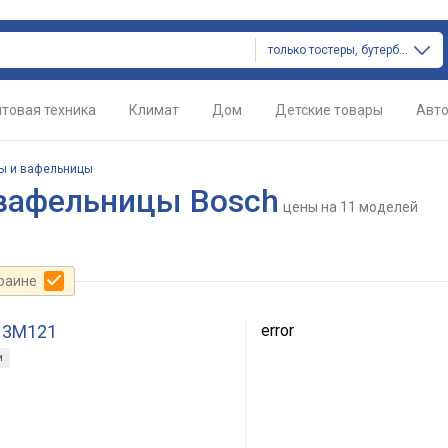
только тостеры, бутербродницы и вафельницы
товая техника
Климат
Дом
Детские товары
Авт
цы и вафельницы
 вафельницы Bosch
цены
на 11 моделей
краине
 3M121
error
м