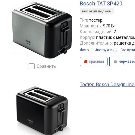
Bosch TAT 3P420
высокий подъем
Тип:
тостер
Мощность:
970 Вт
Кол-во изделий:
2
Корпус:
пластик с металло
Дополнительно:
решетка д
Фото
Инструкции
Где купи
6
3
красный
нержаве
сравнить
Тостер Bosch DesignLin