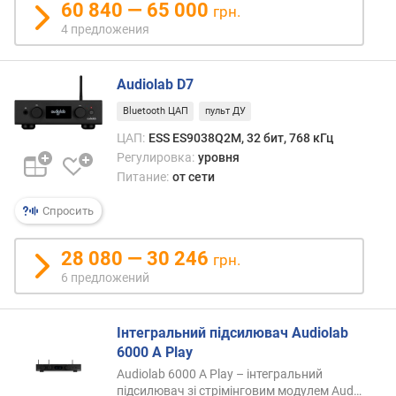
60 840 — 65 000
грн.
н
4 предложения
о
с
т
Audiolab D7
и
Bluetooth ЦАП
пульт ДУ
о
ЦАП:
ESS ES9038Q2M, 32 бит, 768 кГц
т
Регулировка:
уровня
д
Питание:
от сети
е
ш
Спросить
е
в
ы
28 080 — 30 246
грн.
х
6 предложений
к
д
о
Інтегральний підсилювач Audiolab
р
6000 A Play
о
Audiolab 6000 A Play – інтегральний
г
підсилювач зі стрімінговим модулем
Aud…