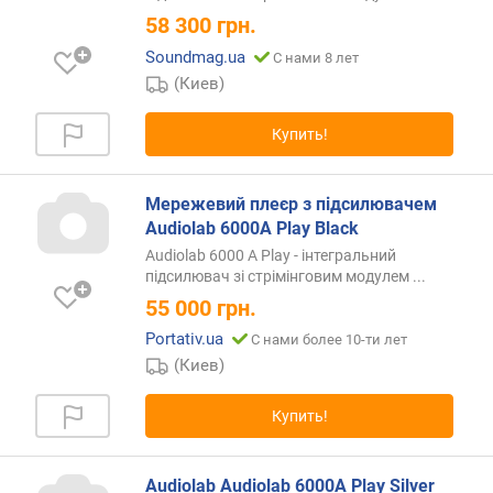
и
58 300
грн.
м
Soundmag.ua
С нами 8 лет
о
(Киев)
т
д
Купить!
о
р
о
Мережевий плеєр з підсилювачем
г
Audiolab 6000A Play Black
и
Audiolab 6000 A Play - інтегральний
х
підсилювач зі стрімінговим модулем ...
к
55 000
грн.
д
е
Portativ.ua
С нами более 10-ти лет
ш
(Киев)
е
в
Купить!
ы
м
Audiolab Audiolab 6000A Play Silver