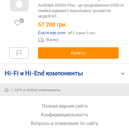
п
Audiolab 6000A Play - це продовження 6000-ої
о
лінійки відомого виробника і розвиток
о
моделі
60…
т
57 200
грн.
з
ы
Era-in-ear.com
С нами 5 лет
в
(Киев)
а
м
Купить!
п
о
д
Hi-Fi и Hi-End компоненты
а
т
Hi-Fi и Hi-End компоненты
е
д
о
Полная версия сайта
б
а
Конфиденциальность
в
Вопросы и пожелания по сайту
л