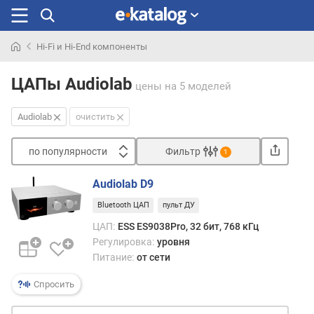
Hi-Fi и Hi-End компоненты
Искали
раньше
ЦАПы Audiolab
цены
на 5 моделей
Audiolab
очистить
по популярности
Фильтр
1
Сортировать
Audiolab D9
п
Bluetooth ЦАП
пульт ДУ
о
п
ЦАП:
ESS ES9038Pro, 32 бит, 768 кГц
о
Регулировка:
уровня
п
Питание:
от сети
у
л
Спросить
я
р