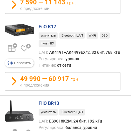
7 590 — 11 143
грн.
н
6 предложений
о
с
т
FiiO K17
и
усилитель
Bluetooth ЦАП
Wi-Fi
DSD
о
пульт ДУ
т
ЦАП:
AK4191+AK4499EX*2, 32 бит, 768 кГц
д
Регулировка:
уровня
е
Спросить
Питание:
от сети
ш
е
49 990 — 60 917
в
грн.
ы
4 предложения
х
к
д
FiiO BR13
о
усилитель
Bluetooth ЦАП
р
ЦАП:
ES9018K2M, 24 бит, 192 кГц
о
г
Регулировка:
баланса, уровня