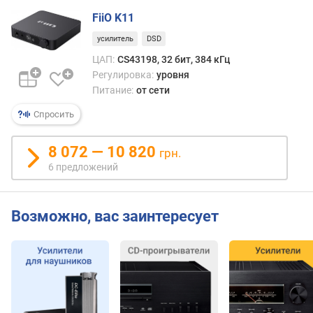
л
FiiO K11
о
ж
усилитель
DSD
е
ЦАП:
CS43198, 32 бит, 384 кГц
н
Регулировка:
уровня
и
Питание:
от сети
й
Спросить
ч
а
8 072 — 10 820
грн.
с
6 предложений
т
о
т
Возможно, вас заинтересует
а
д
и
с
к
р
е