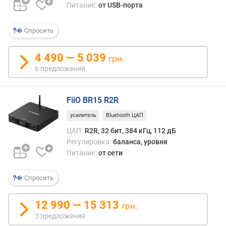
и
Питание:
от USB-порта
м
Спросить
о
т
4 490 — 5 039
д
грн.
о
6 предложений
р
о
г
FiiO BR15 R2R
и
усилитель
Bluetooth ЦАП
х
ЦАП:
R2R, 32 бит, 384 кГц, 112 дБ
к
д
Регулировка:
баланса, уровня
е
Питание:
от сети
ш
е
Спросить
в
ы
12 990 — 15 313
грн.
м
3 предложения