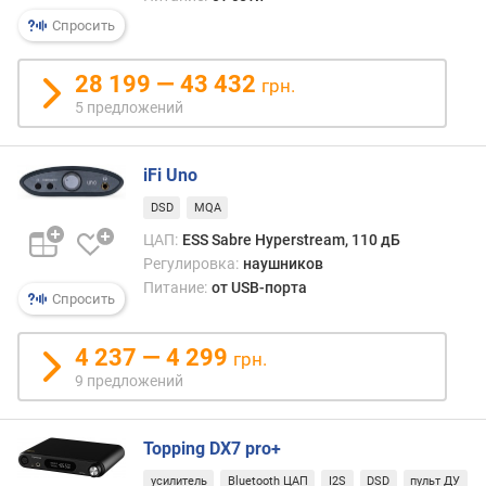
ж
Спросить
е
н
и
28 199 — 43 432
грн.
й
5 предложений
ч
iFi Uno
а
с
DSD
MQA
т
ЦАП:
ESS Sabre Hyperstream, 110 дБ
о
Регулировка:
наушников
т
Питание:
от USB-порта
а
Спросить
д
и
4 237 — 4 299
грн.
с
9 предложений
к
р
е
Topping DX7 pro+
т
и
усилитель
Bluetooth ЦАП
I2S
DSD
пульт ДУ