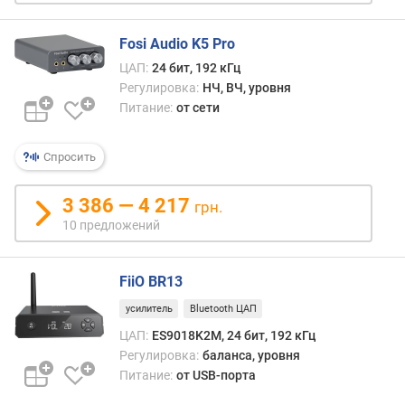
с
т
Fosi Audio K5 Pro
и
ЦАП:
24 бит, 192 кГц
Регулировка:
НЧ, ВЧ, уровня
о
Питание:
от сети
т
д
е
Спросить
ш
е
3 386 — 4 217
в
грн.
ы
10 предложений
х
к
д
FiiO BR13
о
усилитель
Bluetooth ЦАП
р
о
ЦАП:
ES9018K2M, 24 бит, 192 кГц
г
Регулировка:
баланса, уровня
и
Питание:
от USB-порта
м