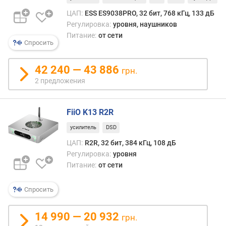
з
ЦАП:
ESS ES9038PRO, 32 бит, 768 кГц, 133 дБ
а
Регулировка:
уровня, наушников
ц
Питание:
от сети
и
Спросить
и
Ц
42 240 — 43 886
грн.
А
2 предложения
П
(
к
FiiO K13 R2R
Г
ц
усилитель
DSD
)
ЦАП:
R2R, 32 бит, 384 кГц, 108 дБ
Регулировка:
уровня
р
Питание:
от сети
а
з
р
Спросить
я
д
14 990 — 20 932
грн.
н