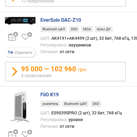
12 предложений
о
с
т
EverSolo DAC-Z10
ь
Ц
Bluetooth ЦАП
DSD
MQA
пульт ДУ
А
ЦАП:
AK4191+AK4499 (2 шт), 32 бит, 768 кГц, 13
П
Регулировка:
наушников
(
Питание:
от сети
Спросить
б
и
т
95 000 — 102 960
грн.
)
4 предложения
о
т
FiiO K19
н
усилитель
Bluetooth ЦАП
DSD
о
ш
ЦАП:
ES9039SPRO (2 шт), 32 бит, 768 кГц
е
Регулировка:
уровня
н
Питание:
от сети
и