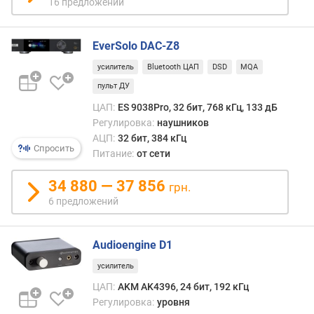
16 предложений
л
и
ч
EverSolo DAC-Z8
е
с
усилитель
Bluetooth ЦАП
DSD
MQA
т
пульт ДУ
в
о
ЦАП:
ES 9038Pro, 32 бит, 768 кГц, 133 дБ
к
Регулировка:
наушников
а
АЦП:
32 бит, 384 кГц
Спросить
н
Питание:
от сети
а
л
34 880 — 37 856
грн.
о
6 предложений
в
(
ш
Audioengine D1
т
усилитель
)
ЦАП:
AKM AK4396, 24 бит, 192 кГц
м
Регулировка:
уровня
и