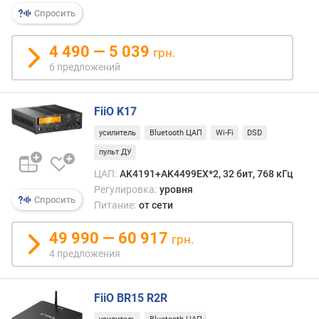
Спросить
о
т
4 490 — 5 039
д
грн.
о
6 предложений
р
о
г
FiiO K17
и
усилитель
Bluetooth ЦАП
Wi-Fi
DSD
х
пульт ДУ
к
д
ЦАП:
AK4191+AK4499EX*2, 32 бит, 768 кГц
е
Регулировка:
уровня
ш
Спросить
Питание:
от сети
е
в
49 990 — 60 917
грн.
ы
4 предложения
м
п
FiiO BR15 R2R
о
о