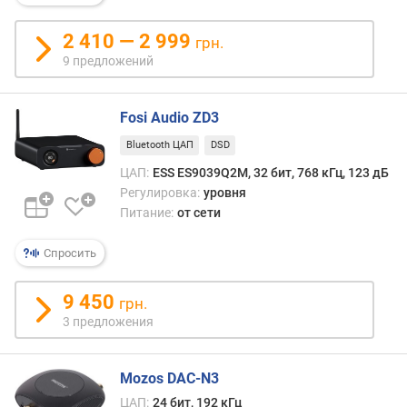
a
p
2 410 — 2 999
t
грн.
X
9 предложений
в
х
Fosi Audio ZD3
о
Bluetooth ЦАП
DSD
д
н
ЦАП:
ESS ES9039Q2M, 32 бит, 768 кГц, 123 дБ
а
Регулировка:
уровня
я
Питание:
от сети
ч
у
Спросить
в
с
9 450
грн.
т
3 предложения
в
и
т
Mozos DAC-N3
е
л
ЦАП:
24 бит, 192 кГц