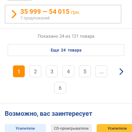
х
о
35 999 — 54 015
грн.
д
7 предложений
н
о
й
Показано 24 из 121 товара
и
м
еще
24
товара
п
е
д
а
1
2
3
4
5
...
н
с
6
(
R
C
A
Возможно, вас заинтересует
/
X
L