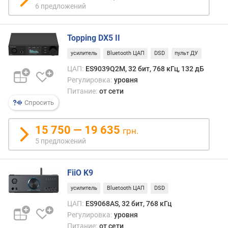
и
6 предложений
я
п
Topping DX5 II
о
усилитель
Bluetooth ЦАП
DSD
пульт ДУ
к
ЦАП:
ES9039Q2M, 32 бит, 768 кГц, 132 дБ
о
Регулировка:
уровня
л
и
Питание:
от сети
ч
Спросить
е
с
15 750 — 19 635
грн.
т
5 предложений
в
у
п
FiiO K9
р
е
усилитель
Bluetooth ЦАП
DSD
д
ЦАП:
ES9068AS, 32 бит, 768 кГц
л
Регулировка:
уровня
о
Питание:
от сети