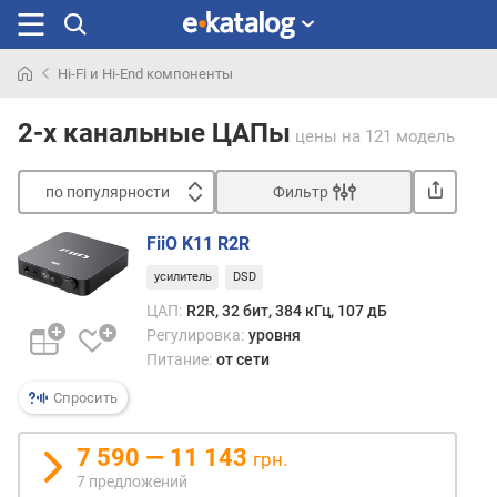
Hi-Fi и Hi-End компоненты
Искали
раньше
2-х канальные ЦАПы
цены
на 121 модель
по популярности
Фильтр
Сортировать
FiiO K11 R2R
п
усилитель
DSD
о
п
ЦАП:
R2R, 32 бит, 384 кГц, 107 дБ
о
Регулировка:
уровня
п
Питание:
от сети
у
л
Спросить
я
р
7 590 — 11 143
грн.
н
7 предложений
о