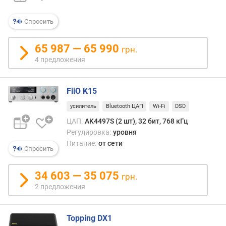
е
с
и
Спросить
г
н
65 987 — 65 990
грн.
а
4 предложения
л
/
ш
FiiO K15
у
м
усилитель
Bluetooth ЦАП
Wi-Fi
DSD
(
ЦАП:
AK4497S (2 шт), 32 бит, 768 кГц
д
Регулировка:
уровня
Б
Питание:
от сети
)
Спросить
д
34 603 — 35 075
грн.
и
2 предложения
н
а
м
Topping DX1
и