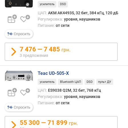
ч
усилитель
DSD
е
ЦАП:
AKM AK4493S, 32 бит, 384 кГц, 120 дБ
с
Регулировка:
уровня, наушников
к
Питание:
от сети
и
й
Спросить
д
и
7 476 — 7 485
грн.
а
3 предложения
п
а
з
Teac UD-505-X
о
н
усилитель
Bluetooth ЦАП
DSD
пульт ДУ
(
ЦАП:
ES9038 Q2M, 32 бит, 768 кГц
д
Регулировка:
уровня, наушников
Б
Питание:
от сети
)
Спросить
к
55 300 — 71 899
грн.
о