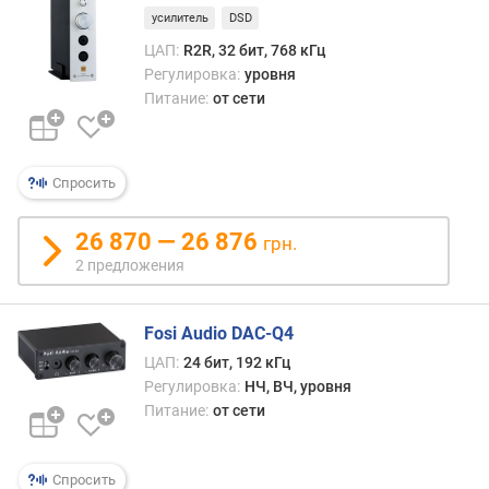
а
усилитель
DSD
ЦАП:
R2R, 32 бит, 768 кГц
B
Регулировка:
уровня
l
Питание:
от сети
u
e
t
o
Спросить
o
t
26 870 — 26 876
h
грн.
2 предложения
п
о
д
Fosi Audio DAC-Q4
д
ЦАП:
24 бит, 192 кГц
е
Регулировка:
НЧ, ВЧ, уровня
р
Питание:
от сети
ж
к
а
Спросить