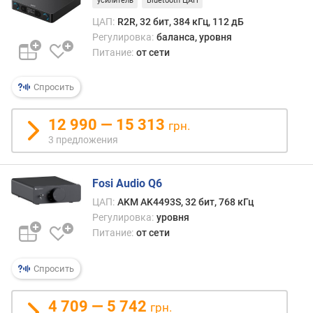
усилитель
Bluetooth ЦАП
т
ЦАП:
R2R, 32 бит, 384 кГц, 112 дБ
з
Регулировка:
баланса, уровня
ы
Питание:
от сети
в
а
м
Спросить
п
12 990 — 15 313
грн.
о
3 предложения
д
а
т
Fosi Audio Q6
е
ЦАП:
AKM AK4493S, 32 бит, 768 кГц
д
Регулировка:
уровня
о
Питание:
от сети
б
а
в
Спросить
л
е
4 709 — 5 742
н
грн.