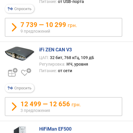
Питание:
от USB-порта
н
Спросить
.
ч
7 739 — 10 299
а
грн.
с
9 предложений
т
о
т
iFi ZEN CAN V3
а
ЦАП:
32 бит, 768 кГц, 109 дБ
Регулировка:
НЧ, уровня
м
Питание:
от сети
а
к
с
Спросить
.
ч
12 499 — 12 656
грн.
а
3 предложения
с
т
о
HiFiMan EF500
т