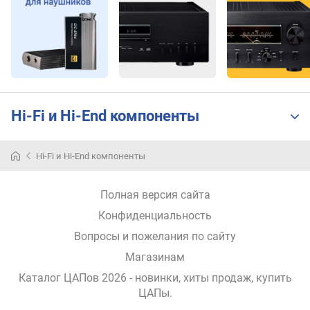
R
)
(
к
О
м
)
Hi-Fi и Hi-End компоненты
в
ы
х
Hi-Fi и Hi-End компоненты
о
д
н
Полная версия сайта
о
Конфиденциальность
е
н
Вопросы и пожелания по сайту
а
Магазинам
п
р
Каталог ЦАПов 2026 - новинки, хиты продаж,
купить
я
ЦАПы
.
ж