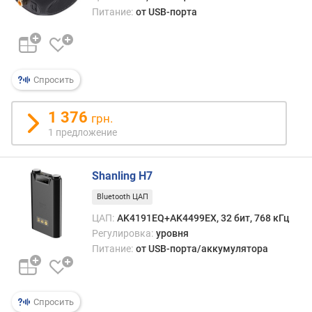
ь
Питание:
от USB-порта
н
о
с
т
Спросить
ь
(
R
1 376
грн.
C
1 предложение
A
/
X
Shanling H7
L
Bluetooth ЦАП
R
)
ЦАП:
AK4191EQ+AK4499EX, 32 бит, 768 кГц
(
Регулировка:
уровня
м
Питание:
от USB-порта/аккумулятора
В
)
в
Спросить