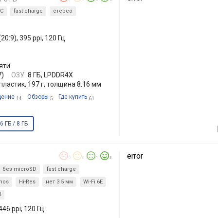
C
fast charge
стерео
0:9), 395 ppi, 120 Гц
мяти
7)
ОЗУ:
8 ГБ, LPDDR4X
пластик, 197 г, толщина 8.16 мм
дение
Обзоры
Где купить
14
5
61
6 ГБ / 8 ГБ
error
0
0
1
3
без microSD
fast charge
mos
Hi-Res
нет 3.5 мм
Wi-Fi 6E
0
46 ppi, 120 Гц