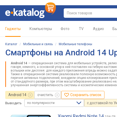
Гаджеты
Компьютеры
Фото
TV
Аудио
Бы
Каталог
/
Мобильные и связь
/
Мобильные телефоны
Смартфоны на Android 14 U
Android 14
— операционная система для мобильных устройств, релиз 
говоря, немного, а основной упор в ней поставлен на гибкую касто
вспышки или дисплея: для каждого приложения впредь можно задать 
Также в операционной системе реализовали полезную возможность р
перечня активных подключений, внедрили опцию клонирования прил
от стандартного размера, при этом масштабирование реализовано не
улучшенная энергоэффективность системы и косметические изменен
Android 14
очистить
Сохранить список
по популярности
с доставкой по У
Выводить
Xiaomi Redmi Note 14
256 ГБ 