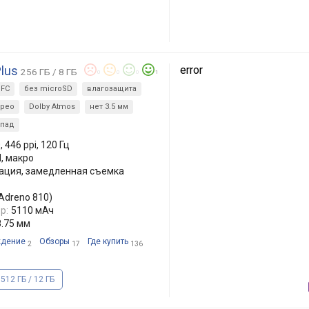
Plus
error
256 ГБ / 8 ГБ
0
0
0
1
FC
без microSD
влагозащита
ерео
Dolby Atmos
нет 3.5 мм
опад
 446 ppi, 120 Гц
П, макро
лизация, замедленная съемка
Adreno 810)
р:
5110 мАч
8.75 мм
дение
Обзоры
Где купить
2
17
136
512 ГБ / 12 ГБ