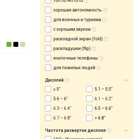
топ по AnTuTu
хорошая автономность
для военных и туризма
с хорошим звуком
раскладной экран (fold)
раскладушки (flip)
кнопочные телефоны
для пожилых людей
Дисплей
≤ 5"
5.1 – 5.5"
5.6 – 6"
6.1 – 6.2"
6.3 – 6.4"
6.5 – 6.6"
6.7 – 6.8"
> 6.8"
Частота развертки дисплея