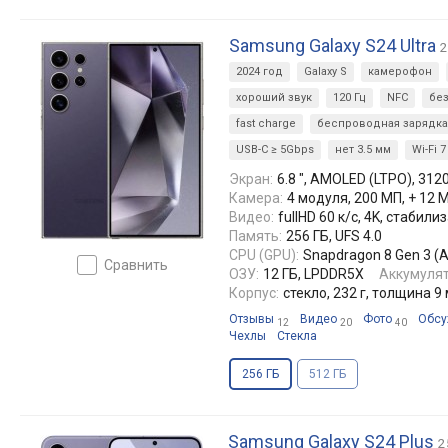
Samsung Galaxy S24 Ultra
2
2024 год
Galaxy S
камерофон
хороший звук
120 Гц
NFC
бе
fast charge
беспроводная зарядка
USB-C ≥ 5Gbps
нет 3.5 мм
Wi-Fi 7
Экран:
6.8 ", AMOLED (LTPO), 3120
Камера:
4 модуля, 200 МП, + 12 
Видео:
fullHD 60 к/с, 4K, стаби
Память:
256 ГБ, UFS 4.0
CPU (GPU):
Snapdragon 8 Gen 3 (
сравнить
ОЗУ:
12 ГБ, LPDDR5X
Аккумулят
Корпус:
стекло, 232 г, толщина 9
Отзывы
Видео
Фото
Обсу
12
20
40
Чехлы
Стекла
256 ГБ
512 ГБ
Samsung Galaxy S24 Plus
2