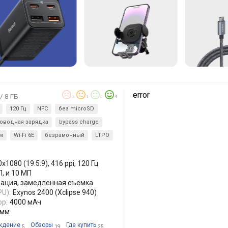
error
/ 8 ГБ
0
1
0
4
120 Гц
NFC
без microSD
оводная зарядка
bypass charge
мм
Wi-Fi 6E
безрамочный
LTPO
x1080 (19.5:9), 416 ppi, 120 Гц
П, и 10 МП
лизация, замедленная съемка
U):
Exynos 2400 (Xclipse 940)
р:
4000 мАч
 мм
ждение
Обзоры
Где купить
5
19
25