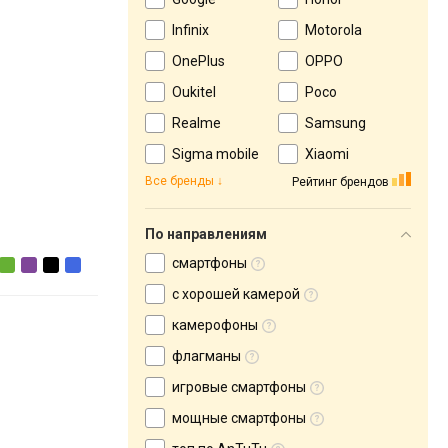
Infinix
Motorola
OnePlus
OPPO
Oukitel
Poco
Realme
Samsung
Sigma mobile
Xiaomi
Все бренды
Рейтинг брендов
По направлениям
смартфоны
с хорошей камерой
камерофоны
флагманы
игровые смартфоны
мощные смартфоны