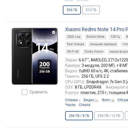
256 ГБ
512 ГБ
Xiaomi Redmi Note 14 Pro 
2025 год
Redmi Note
120 Гц
N
fast charge
мощная зарядка
ст
Wi-Fi 6E
Dolby Vision
экран-вод
Экран:
6.67 ", AMOLED, 2712x1220,
Камера:
3 модуля, 200 МП, + 8 М
Видео:
fullHD 60 к/с, 4K, стаби
Память:
256 ГБ, UFS 2.2
CPU (GPU):
Snapdragon 7s Gen 3 (
ОЗУ:
8 ГБ, LPDDR4X
Аккумулято
сравнить
Корпус:
пластик, 210 г, толщина 
Отзывы
Видео
Фото
Обсуж
1
21
18
Чехлы
Стекла
256 ГБ / 8 ГБ
256 ГБ / 12 ГБ