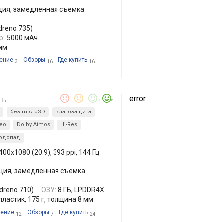
зация, замедленная съемка
dreno 735)
р:
5000 мАч
 мм
ение
Обзоры
Где купить
3
16
16
error
ГБ
1
1
0
6
без microSD
влагозащита
ео
Dolby Atmos
Hi-Res
водопад
400x1080 (20:9), 393 ppi, 144 Гц
зация, замедленная съемка
dreno 710)
ОЗУ:
8 ГБ, LPDDR4X
пластик, 175 г, толщина 8 мм
ение
Обзоры
Где купить
12
7
24