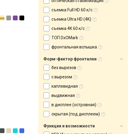
оптическая стабилизация
съемка Full HD 60 к/с
съемка Ultra HD (4K)
съемка 4K 60 к/с
ТОП DxOMark
фронтальная вспышка
Форм-фактор фронталки
без вырезов
с вырезом
каплевидная
выдвижная
в дисплее (островная)
скрытая (под дисплеем)
Функции и возможности