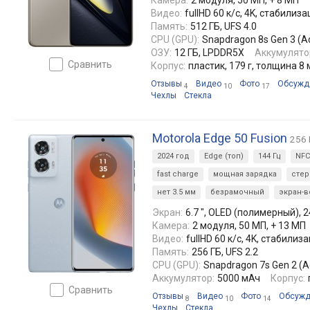
Камера:
2 модуля, 50 МП, + 8 МП
Видео:
fullHD 60 к/с, 4K, стабили
Память:
512 ГБ, UFS 4.0
CPU (GPU):
Snapdragon 8s Gen 3 (A
ОЗУ:
12 ГБ, LPDDR5X
Аккумулято
сравнить
Корпус:
пластик, 179 г, толщина 8
Отзывы
Видео
Фото
Обсужд
4
10
17
Чехлы
Стекла
Motorola Edge 50 Fusion
256 
2024 год
Edge (топ)
144 Гц
NFC
fast charge
мощная зарядка
стер
нет 3.5 мм
безрамочный
экран-
Экран:
6.7 ", OLED (полимерный), 2
Камера:
2 модуля, 50 МП, + 13 МП
Видео:
fullHD 60 к/с, 4K, стабили
Память:
256 ГБ, UFS 2.2
CPU (GPU):
Snapdragon 7s Gen 2 (A
Аккумулятор:
5000 мАч
Корпус:
сравнить
Отзывы
Видео
Фото
Обсужд
8
10
14
Чехлы
Стекла