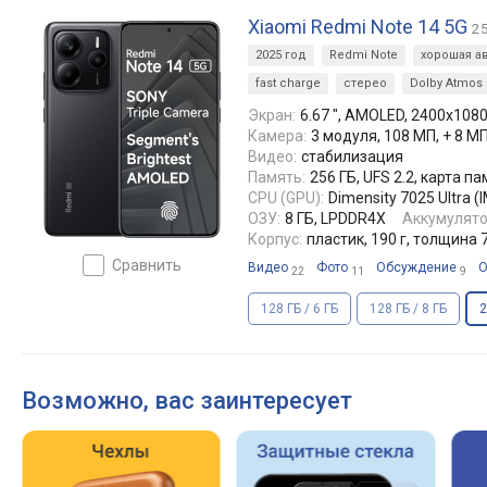
Xiaomi Redmi Note 14 5G
25
2025 год
Redmi Note
хорошая а
fast charge
стерео
Dolby Atmos
Экран:
6.67 ", AMOLED, 2400x1080 
Камера:
3 модуля, 108 МП, + 8 М
Видео:
стабилизация
Память:
256 ГБ, UFS 2.2, карта п
CPU (GPU):
Dimensity 7025 Ultra 
ОЗУ:
8 ГБ, LPDDR4X
Аккумулято
Корпус:
пластик, 190 г, толщина 
сравнить
Видео
Фото
Обсуждение
О
22
11
9
128 ГБ / 6 ГБ
128 ГБ / 8 ГБ
2
Возможно, вас заинтересует