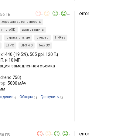
error
56 ГБ
0
0
2
10
хорошая автономность
з microSD
влагозащита
bypass charge
стерео
Hi-Res
LTPO
UFS 4.0
без ЗУ
x1440 (19.5:9), 505 ppi, 120 Гц
МП, и 10 МП
лизация, замедленная съемка
Adreno 750)
ор:
5000 мАч
 мм
ждение
Обзоры
Где купить
4
24
23
error
56 ГБ
1
0
2
2