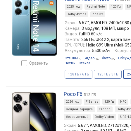
2025 год
Redmi Note
120 Гц
NF
Dolby Atmos
без ЗУ
Экран:
6.67 ", AMOLED, 2400x1080 (2
Камера:
3 модуля, 108 МП, макро
Видео:
fullHD 60 к/с
Память:
256 ГБ, UFS 2.2, карта па
CPU (GPU):
Helio G99 Ultra (Mali-G5
Аккумулятор:
5500 мАч
Корпус:
Отзывы
Видео
Фото
Обсуж
6
14
35
сравнить
Чехлы
Стекла
128 ГБ / 6 ГБ
128 ГБ / 8 ГБ
25
Poco F6
512 ГБ
2024 год
F Series
120 Гц
NFC
мощная зарядка
стерео
Dolby At
безрамочный
Dolby Vision
UFS 4.
Экран:
6.67 ", AMOLED, 2712x1220, 4