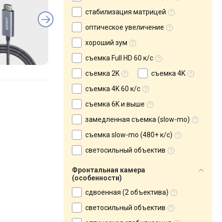
стабилизация матрицей
оптическое увеличение
хороший зум
съемка Full HD 60 к/с
съемка 2K
съемка 4K
съемка 4K 60 к/с
съемка 6K и выше
замедленная съемка (slow-mo)
съемка slow-mo (480+ к/с)
светосильный объектив
Фронтальная камера
(особенности)
сдвоенная (2 объектива)
светосильный объектив