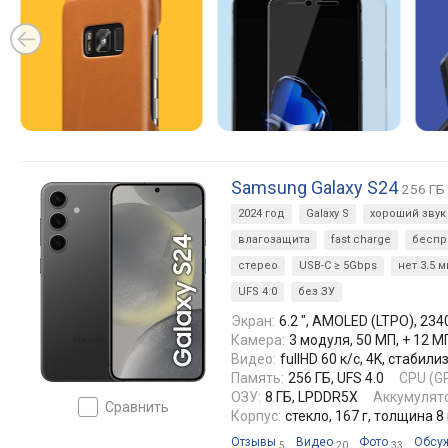
Samsung Galaxy S24
256 ГБ 
2024 год
Galaxy S
хороший звук
влагозащита
fast charge
беспр
стерео
USB-C ≥ 5Gbps
нет 3.5 
UFS 4.0
без ЗУ
Экран:
6.2 ", AMOLED (LTPO), 2340
Камера:
3 модуля, 50 МП, + 12 М
Видео:
fullHD 60 к/с, 4K, стаби
Память:
256 ГБ, UFS 4.0
CPU (GP
ОЗУ:
8 ГБ, LPDDR5X
Аккумулято
сравнить
Корпус:
стекло, 167 г, толщина 8
Отзывы
Видео
Фото
Обсу
5
20
33