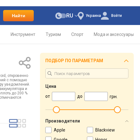
RU
Найти
Украина
Войти
о
Инструмент
Туризм
Спорт
Мода и аксессуары
ПОДБОР ПО ПАРАМЕТРАМ
oid, откровенно
ений с помощью
тру уведомлений.
Цена
аккумулятора и
плоть до 200 %
от
до
грн.
 отмечаются
Производители
Apple
Blackview
Google
Honor