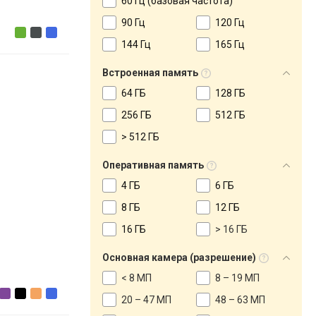
60 Гц (базовая частота)
90 Гц
120 Гц
144 Гц
165 Гц
Встроенная память
64 ГБ
128 ГБ
256 ГБ
512 ГБ
> 512 ГБ
Оперативная память
4 ГБ
6 ГБ
8 ГБ
12 ГБ
16 ГБ
> 16 ГБ
Основная камера (разрешение)
< 8 МП
8 – 19 МП
20 – 47 МП
48 – 63 МП