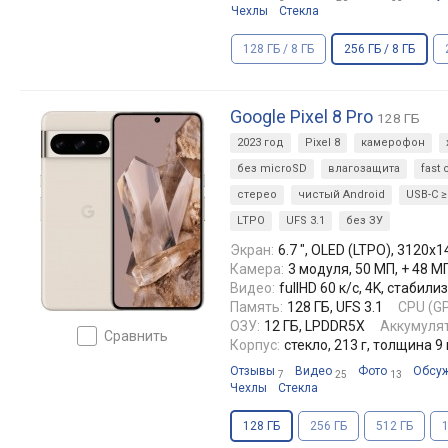
Чехлы
Стекла
128 ГБ / 8 ГБ
256 ГБ / 8 ГБ
Google Pixel 8 Pro
128 ГБ
2023 год
Pixel 8
камерофон
без microSD
влагозащита
fast
стерео
чистый Android
USB-C ≥
LTPO
UFS 3.1
без ЗУ
Экран:
6.7 ", OLED (LTPO), 3120x14
Камера:
3 модуля, 50 МП, + 48 М
Видео:
fullHD 60 к/с, 4K, стаби
Память:
128 ГБ, UFS 3.1
CPU (GP
ОЗУ:
12 ГБ, LPDDR5X
Аккумулят
сравнить
Корпус:
стекло, 213 г, толщина 9
Отзывы
Видео
Фото
Обсу
7
25
13
Чехлы
Стекла
128 ГБ
256 ГБ
512 ГБ
1