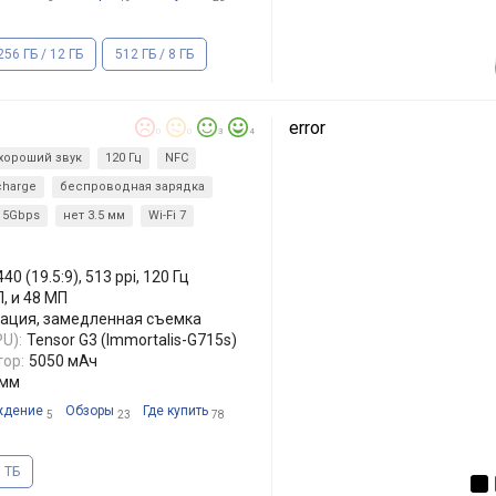
256 ГБ / 12 ГБ
512 ГБ / 8 ГБ
error
0
0
3
4
хороший звук
120 Гц
NFC
 charge
беспроводная зарядка
 5Gbps
нет 3.5 мм
Wi-Fi 7
40 (19.5:9), 513 ppi, 120 Гц
П, и 48 МП
лизация, замедленная съемка
U):
Tensor G3 (Immortalis-G715s)
ор:
5050 мАч
 мм
ждение
Обзоры
Где купить
5
23
78
 ТБ