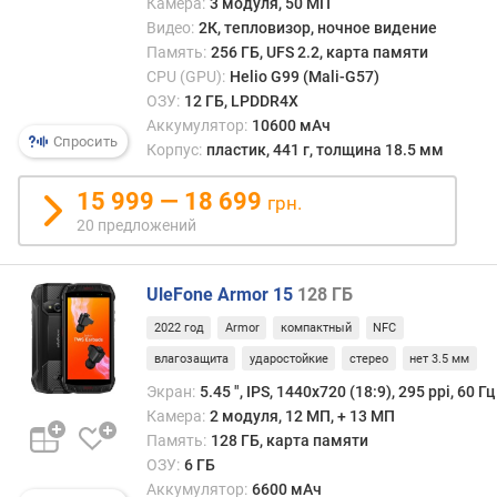
Камера:
3 модуля, 50 МП
т
Видео:
2К, тепловизор, ночное видение
D
Память:
256 ГБ, UFS 2.2, карта памяти
x
CPU (GPU):
Helio G99 (Mali-G57)
O
ОЗУ:
12 ГБ, LPDDR4X
M
Аккумулятор:
10600 мАч
a
Спросить
Корпус:
пластик, 441 г, толщина 18.5 мм
r
k
15 999 — 18 699
грн.
(
20 предложений
д
и
с
UleFone Armor 15
128 ГБ
п
л
2022 год
Armor
компактный
NFC
е
влагозащита
ударостойкие
стерео
нет 3.5 мм
й
Экран:
5.45 ", IPS, 1440х720 (18:9), 295 ppi, 60 Гц
)
Камера:
2 модуля, 12 МП, + 13 МП
(
p
Память:
128 ГБ, карта памяти
o
ОЗУ:
6 ГБ
i
Аккумулятор:
6600 мАч