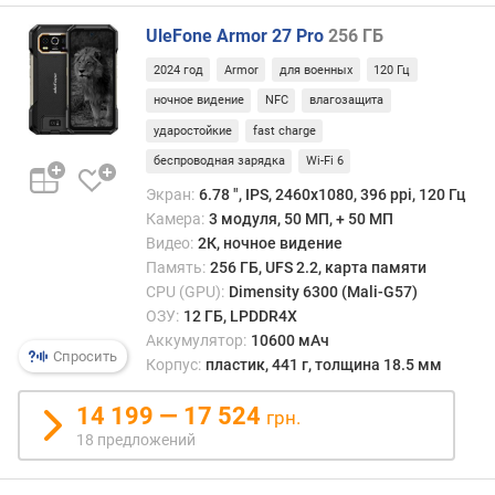
)
UleFone Armor 27 Pro
256 ГБ
в
2024 год
Armor
для военных
120 Гц
е
ночное видение
NFC
влагозащита
с
(
ударостойкие
fast charge
г
беспроводная зарядка
Wi-Fi 6
)
Экран:
6.78 ", IPS, 2460х1080, 396 ppi, 120 Гц
Камера:
3 модуля, 50 МП, + 50 МП
о
п
Видео:
2К, ночное видение
е
Память:
256 ГБ, UFS 2.2, карта памяти
р
CPU (GPU):
Dimensity 6300 (Mali-G57)
а
ОЗУ:
12 ГБ, LPDDR4X
ц
Аккумулятор:
10600 мАч
Спросить
и
Корпус:
пластик, 441 г, толщина 18.5 мм
о
н
14 199 — 17 524
грн.
н
18 предложений
а
я