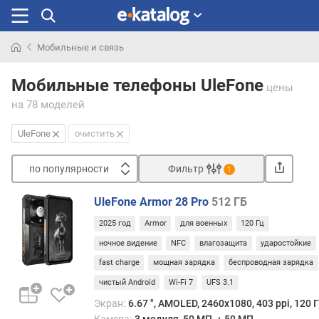
Мобильные и связь
Искали
раньше
Мобильные телефоны UleFone
цены
на 78 моделей
UleFone
очистить
по популярности
Фильтр
1
Сортировать
UleFone Armor 28 Pro
512 ГБ
п
2025 год
Armor
для военных
120 Гц
о
п
ночное видение
NFC
влагозащита
ударостойкие
о
fast charge
мощная зарядка
беспроводная зарядка
п
чистый Android
Wi-Fi 7
UFS 3.1
у
л
Экран:
6.67 ", AMOLED, 2460х1080, 403 ppi, 120 Г
я