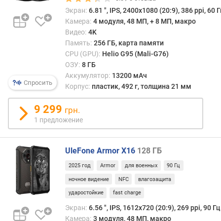
т
Экран:
6.81 ", IPS, 2400x1080 (20:9), 386 ppi, 60 Г
и
п
Камера:
4 модуля, 48 МП, + 8 МП, макро
О
Видео:
4K
З
Память:
256 ГБ, карта памяти
У
CPU (GPU):
Helio G95 (Mali-G76)
ОЗУ:
8 ГБ
с
Аккумулятор:
13200 мАч
п
Спросить
Корпус:
пластик, 492 г, толщина 21 мм
е
ц
9 299
грн.
и
1 предложение
ф
и
к
UleFone Armor X16
128 ГБ
а
ц
2025 год
Armor
для военных
90 Гц
и
ночное видение
NFC
влагозащита
я
ударостойкие
fast charge
п
а
Экран:
6.56 ", IPS, 1612х720 (20:9), 269 ppi, 90 Гц
м
Камера:
3 модуля, 48 МП, макро