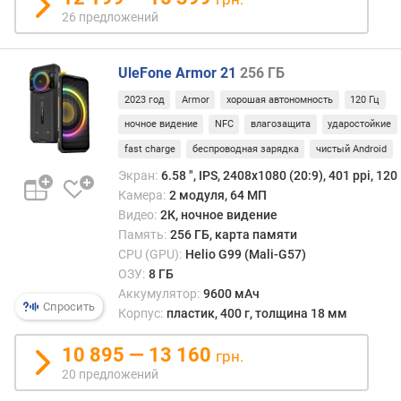
26 предложений
Б
)
UleFone Armor 21
256 ГБ
е
м
2023 год
Armor
хорошая автономность
120 Гц
к
ночное видение
NFC
влагозащита
ударостойкие
о
с
fast charge
беспроводная зарядка
чистый Android
т
Экран:
6.58 ", IPS, 2408х1080 (20:9), 401 ppi, 120
ь
Камера:
2 модуля, 64 МП
б
Видео:
2К, ночное видение
а
Память:
256 ГБ, карта памяти
т
CPU (GPU):
Helio G99 (Mali-G57)
а
ОЗУ:
8 ГБ
р
Аккумулятор:
9600 мАч
е
Спросить
Корпус:
пластик, 400 г, толщина 18 мм
и
(
10 895 — 13 160
м
грн.
А
20 предложений
ч