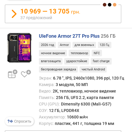
%
10 969 — 13 705
)
грн.
37 предложений
о
п
е
UleFone Armor 27T Pro Plus
256 ГБ
р
2026 год
Armor
для военных
120 Гц
а
т
ночное видение
тепловизор
NFC
и
влагозащита
ударостойкие
fast charge
в
беспроводная зарядка
чистый Android
н
а
Экран:
6.78 ", IPS, 2460х1080, 396 ppi, 120 Гц
я
Камера:
3 модуля, 50 МП
п
Видео:
2К, тепловизор, ночное видение
а
Память:
256 ГБ, UFS 2.2, карта памяти
м
CPU (GPU):
Dimensity 6300 (Mali-G57)
я
ОЗУ:
12 ГБ, LPDDR4X
т
Аккумулятор:
10600 мАч
ь
Спросить
Корпус:
пластик, 441 г, толщина 19 мм
(