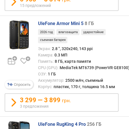
Г
15 предложений
ц
)
UleFone Armor Mini 5
8 ГБ
я
2026 год
влагозащита
ударостойкие
д
съемная батарея
е
р
Экран:
2.8 ", 320x240, 143 ppi
п
Камера:
0.3 МП
р
Память:
8 ГБ, карта памяти
о
CPU (GPU):
MediaTek MT6739 (PowerVR GE8100
ц
ОЗУ:
1 ГБ
е
Аккумулятор:
2500 мАч, съемный
с
Спросить
Корпус:
пластик, 170 г, толщина 16.5 мм
с
о
3 299 — 3 899
грн.
р
3 предложения
а
о
UleFone RugKing 4 Pro
256 ГБ
ц