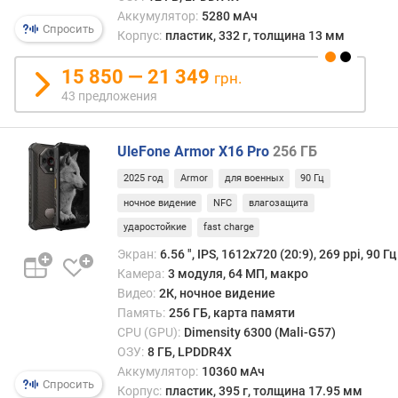
н
Аккумулятор:
5280 мАч
о
Спросить
Корпус:
пластик, 332 г, толщина 13 мм
ш
е
15 850 — 21 349
н
грн.
и
43 предложения
е
д
и
UleFone Armor X16 Pro
256 ГБ
с
2025 год
Armor
для военных
90 Гц
п
ночное видение
NFC
влагозащита
л
е
ударостойкие
fast charge
й
Экран:
6.56 ", IPS, 1612х720 (20:9), 269 ppi, 90 Гц
/
Камера:
3 модуля, 64 МП, макро
к
Видео:
2К, ночное видение
о
Память:
256 ГБ, карта памяти
р
CPU (GPU):
Dimensity 6300 (Mali-G57)
п
ОЗУ:
8 ГБ, LPDDR4X
у
Аккумулятор:
10360 мАч
с
Спросить
Корпус:
пластик, 395 г, толщина 17.95 мм
(