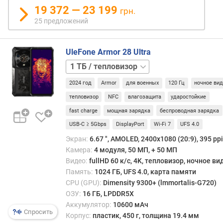
19 372 — 23 199
п
грн.
л
25 предложений
е
я
(
UleFone Armor 28 Ultra
"
1 ТБ
)
2024 год
Armor
для военных
120 Гц
ночное ви
P
тепловизор
NFC
влагозащита
ударостойкие
P
fast charge
мощная зарядка
беспроводная зарядка
I
(
USB-C ≥ 5Gbps
DisplayPort
Wi-Fi 7
UFS 4.0
p
Экран:
6.67 ", AMOLED, 2400x1080 (20:9), 395 ppi
p
Камера:
4 модуля, 50 МП, + 50 МП
i
Видео:
fullHD 60 к/с, 4K, тепловизор, ночное в
)
Память:
1024 ГБ, UFS 4.0, карта памяти
CPU (GPU):
Dimensity 9300+ (lmmortalis-G720)
ч
ОЗУ:
16 ГБ, LPDDR5X
а
Аккумулятор:
10600 мАч
с
Спросить
Корпус:
пластик, 450 г, толщина 19.4 мм
т