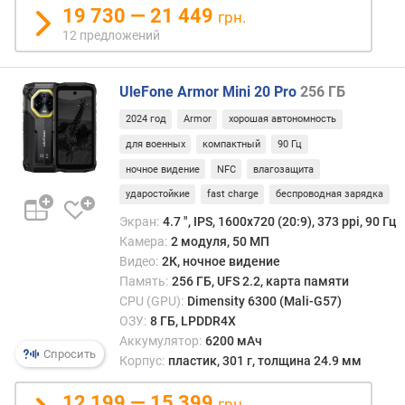
Г
19 730 — 21 449
грн.
Б
12 предложений
)
в
UleFone Armor Mini 20 Pro
256 ГБ
с
т
2024 год
Armor
хорошая автономность
р
для военных
компактный
90 Гц
о
ночное видение
NFC
влагозащита
е
н
ударостойкие
fast charge
беспроводная зарядка
н
Экран:
4.7 ", IPS, 1600х720 (20:9), 373 ppi, 90 Гц
а
Камера:
2 модуля, 50 МП
я
Видео:
2К, ночное видение
п
Память:
256 ГБ, UFS 2.2, карта памяти
а
CPU (GPU):
Dimensity 6300 (Mali-G57)
м
ОЗУ:
8 ГБ, LPDDR4X
я
Аккумулятор:
6200 мАч
т
Спросить
Корпус:
пластик, 301 г, толщина 24.9 мм
ь
(
12 199 — 15 399
грн.
Г