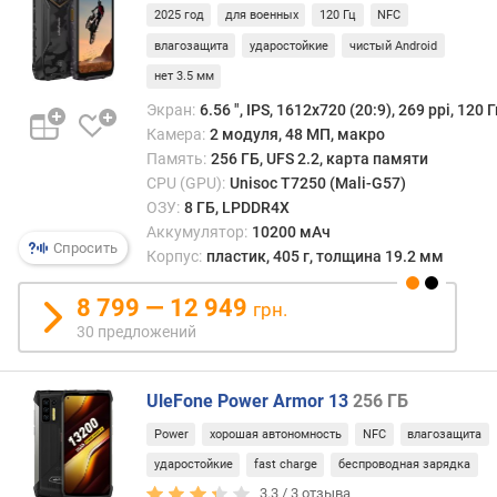
е
2025 год
для военных
120 Гц
NFC
н
влагозащита
ударостойкие
чистый Android
к
нет 3.5 мм
а
п
Экран:
6.56 ", IPS, 1612х720 (20:9), 269 ppi, 120 Г
р
Камера:
2 модуля, 48 МП, макро
о
Память:
256 ГБ, UFS 2.2, карта памяти
ц
CPU (GPU):
Unisoc T7250 (Mali-G57)
е
ОЗУ:
8 ГБ, LPDDR4X
с
Аккумулятор:
10200 мАч
с
Спросить
Корпус:
пластик, 405 г, толщина 19.2 мм
о
р
8 799 — 12 949
грн.
а
30 предложений
A
n
T
UleFone Power Armor 13
256 ГБ
u
T
Power
хорошая автономность
NFC
влагозащита
u
ударостойкие
fast charge
беспроводная зарядка
3.3 /
3
отзыва