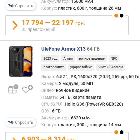
а
Аккумулятор:
15600 мАч
Спросить
)
Корпус:
пластик, 600 г, толщина 26 мм
ч
17 794 — 22 197
грн.
а
35 предложений
с
т
о
UleFone Armor X13
64 ГБ
т
2023 год
Armor
ночное видение
NFC
а
п
влагозащита
ударостойкие
чистый Android
р
Экран:
6.52 ", IPS, 1600х720 (20:9), 269 ppi, 60 Гц
о
Камера:
2 модуля, 50 МП
ц
Видео:
ночное видение
е
Память:
64 ГБ, карта памяти
с
CPU (GPU):
Helio G36 (PowerVR GE8320)
с
ОЗУ:
6 ГБ
о
Аккумулятор:
6320 мАч
р
Спросить
Корпус:
пластик, 300 г, толщина 14 мм
а
(
6 903 — 8 314
Г
грн.