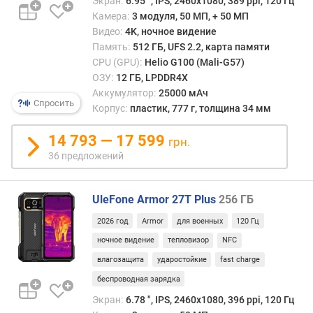
Экран:
6.95 ", IPS, 2460х1080, 389 ppi, 120 Гц
ц
Камера:
3 модуля, 50 МП, + 50 МП
в
Видео:
4K, ночное видение
е
Память:
512 ГБ, UFS 2.2, карта памяти
т
CPU (GPU):
Helio G100 (Mali-G57)
а
ОЗУ:
12 ГБ, LPDDR4X
з
Аккумулятор:
25000 мАч
Спросить
а
Корпус:
пластик, 777 г, толщина 34 мм
щ
и
14 793 — 17 599
грн.
т
36 предложений
а
э
к
UleFone Armor 27T Plus
256 ГБ
р
2026 год
Armor
для военных
120 Гц
а
н
ночное видение
тепловизор
NFC
а
влагозащита
ударостойкие
fast charge
беспроводная зарядка
т
е
Экран:
6.78 ", IPS, 2460х1080, 396 ppi, 120 Гц
с