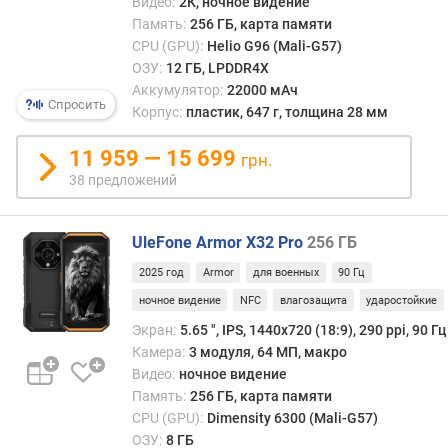
Видео:
2К, ночное видение
г
Память:
256 ГБ, карта памяти
и
CPU (GPU):
Helio G96 (Mali-G57)
м
ОЗУ:
12 ГБ, LPDDR4X
Аккумулятор:
22000 мАч
о
Спросить
Корпус:
пластик, 647 г, толщина 28 мм
т
д
11 959 — 15 699
о
грн.
р
38 предложений
о
г
и
UleFone Armor X32 Pro
256 ГБ
х
2025 год
Armor
для военных
90 Гц
к
д
ночное видение
NFC
влагозащита
ударостойкие
е
Экран:
5.65 ", IPS, 1440х720 (18:9), 290 ppi, 90 Гц
ш
Камера:
3 модуля, 64 МП, макро
е
Видео:
ночное видение
в
Память:
256 ГБ, карта памяти
ы
CPU (GPU):
Dimensity 6300 (Mali-G57)
м
ОЗУ:
8 ГБ