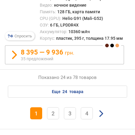
я
Видео:
ночное видение
т
Память:
128 ГБ, карта памяти
и
CPU (GPU):
Helio G91 (Mali-G52)
ОЗУ:
6 ГБ, LPDDR4X
м
Аккумулятор:
10360 мАч
а
Спросить
Корпус:
пластик, 395 г, толщина 17.95 мм
к
с
8 395 — 9 936
грн.
.
35 предложений
о
б
ъ
Показано 24 из 78 товаров
е
м
еще
24
товара
к
а
р
т
1
2
3
4
ы
(
Г