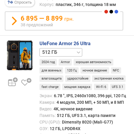
Спросить
n
Корпус:
пластик, 346 г, толщина 18 мм
t
s
6 895 — 8 899
грн.
)
38 предложений
п
р
UleFone Armor 26 Ultra
о
512 ГБ
ц
/
е
2024 год
Armor
хорошая автономность
рация
с
для военных
120 Гц
ночное видение
NFC
с
о
влагозащита
ударостойкие
экстренная кнопка
р
fast charge
мощная зарядка
Wi-Fi 6
UFS 3.1
(
Экран:
6.78 ", IPS, 2460х1080, 396 ppi, 120 Гц
г
Камера:
4 модуля, 200 МП, + 50 МП, и 8 МП
р
Видео:
4K, ночное видение
а
Память:
512 ГБ, UFS 3.1, карта памяти
ф
CPU (GPU):
Dimensity 8020 (Mali-G77)
и
ОЗУ:
12 ГБ, LPDDR4X
к