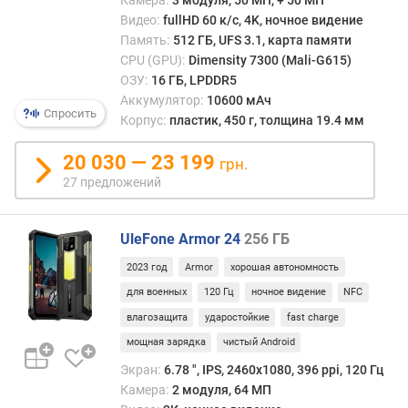
Камера:
3 модуля, 50 МП, + 50 МП
р
Видео:
fullHD 60 к/с, 4K, ночное видение
н
Память:
512 ГБ, UFS 3.1, карта памяти
о
CPU (GPU):
Dimensity 7300 (Mali-G615)
с
ОЗУ:
16 ГБ, LPDDR5
т
Аккумулятор:
10600 мАч
и
Спросить
Корпус:
пластик, 450 г, толщина 19.4 мм
о
20 030 — 23 199
грн.
т
27 предложений
д
е
ш
UleFone Armor 24
256 ГБ
е
в
2023 год
Armor
хорошая автономность
ы
для военных
120 Гц
ночное видение
NFC
х
влагозащита
ударостойкие
fast charge
к
д
мощная зарядка
чистый Android
о
Экран:
6.78 ", IPS, 2460х1080, 396 ppi, 120 Гц
р
Камера:
2 модуля, 64 МП
о