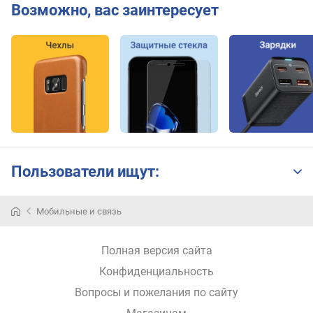
Б
Возможно, вас заинтересует
)
т
е
с
т
A
n
T
u
T
Пользователи ищут:
u
B
e
Мобильные и связь
n
c
Полная версия сайта
h
m
Конфиденциальность
a
Вопросы и пожелания по сайту
r
k