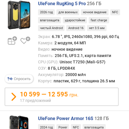
с
UleFone RugKing 5 Pro
256 ГБ
и
2026 год
для военных
ночное видение
NFC
с
т
влагозащита
ударостойкие
fast charge
е
чистый Android
Android 16
нет 3.5 мм
м
Экран:
6.78 ", IPS, 2460х1080, 396 ppi, 60 Гц
а
Камера:
2 модуля, 64 МП
г
Видео:
ночное видение
а
Память:
256 ГБ, UFS 2.1, карта памяти
р
CPU (GPU):
Unisoc T7250 (Mali-G57)
а
ОЗУ:
8 ГБ, LPDDR4X
н
Аккумулятор:
20000 мАч
т
Спросить
Корпус:
пластик, 629 г, толщина 26.5 мм
и
р
10 599 — 12 595
грн.
о
17 предложений
в
а
н
UleFone Power Armor 16S
128 ГБ
н
о
2024 год
Power
NFC
влагозащита