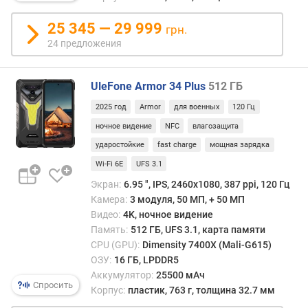
д
л
25 345 — 29 999
грн.
о
24 предложения
ж
е
н
UleFone Armor 34 Plus
512 ГБ
и
й
2025 год
Armor
для военных
120 Гц
ночное видение
NFC
влагозащита
ударостойкие
fast charge
мощная зарядка
д
и
Wi-Fi 6E
UFS 3.1
а
Экран:
6.95 ", IPS, 2460х1080, 387 ppi, 120 Гц
г
Камера:
3 модуля, 50 МП, + 50 МП
о
Видео:
4K, ночное видение
н
Память:
512 ГБ, UFS 3.1, карта памяти
а
CPU (GPU):
Dimensity 7400X (Mali-G615)
л
ОЗУ:
16 ГБ, LPDDR5
ь
Аккумулятор:
25500 мАч
д
Спросить
Корпус:
пластик, 763 г, толщина 32.7 мм
и
с