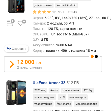
е
ударостойкие
чистый Android
о
4.0 /
1
отзыв
б
Экран:
5.93 ", IPS, 1440х720 (18:9), 271 ppi, 60 Гц
н
Камера:
2 модуля, 50 МП
о
Память:
128 ГБ, карта памяти
в
CPU (GPU):
Unisoc T616 (Mali-G57)
л
ОЗУ:
8 ГБ
е
Аккумулятор:
9600 мАч
н
Спросить
Корпус:
пластик, 406 г, толщина 18 мм
и
е
12 000
О
грн.
С
2 предложения
г
л
UleFone Armor 33
512 ГБ
у
2025 год
Armor
для военных
120 Гц
б
и
ночное видение
NFC
влагозащита
н
ударостойкие
fast charge
мощная зарядка
а