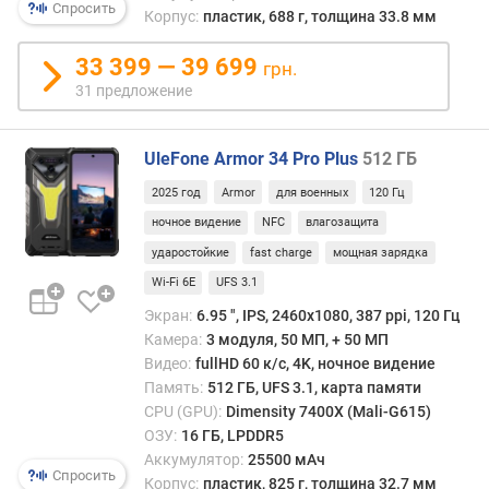
Спросить
л
Корпус:
пластик, 688 г, толщина 33.8 мм
е
н
33 399 — 39 699
грн.
и
31 предложение
я
п
UleFone Armor 34 Pro Plus
512 ГБ
о
2025 год
Armor
для военных
120 Гц
к
о
ночное видение
NFC
влагозащита
л
ударостойкие
fast charge
мощная зарядка
и
Wi-Fi 6E
UFS 3.1
ч
е
Экран:
6.95 ", IPS, 2460х1080, 387 ppi, 120 Гц
с
Камера:
3 модуля, 50 МП, + 50 МП
т
Видео:
fullHD 60 к/с, 4K, ночное видение
в
Память:
512 ГБ, UFS 3.1, карта памяти
у
CPU (GPU):
Dimensity 7400X (Mali-G615)
п
ОЗУ:
16 ГБ, LPDDR5
р
Аккумулятор:
25500 мАч
е
Спросить
Корпус:
пластик, 825 г, толщина 32.7 мм