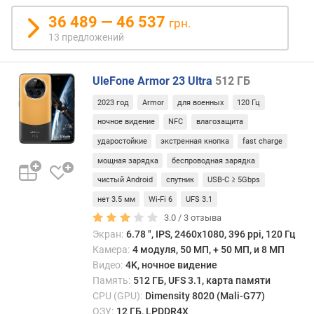
о
36 489 — 46 537
т
грн.
а
13 предложений
р
а
з
UleFone Armor 23 Ultra
512 ГБ
в
2023 год
Armor
для военных
120 Гц
е
ночное видение
NFC
влагозащита
р
т
ударостойкие
экстренная кнопка
fast charge
к
мощная зарядка
беспроводная зарядка
и
чистый Android
спутник
USB-C ≥ 5Gbps
(
Г
нет 3.5 мм
Wi-Fi 6
UFS 3.1
ц
3.0 /
3
отзыва
)
Экран:
6.78 ", IPS, 2460х1080, 396 ppi, 120 Гц
Камера:
4 модуля, 50 МП, + 50 МП, и 8 МП
с
Видео:
4K, ночное видение
о
Память:
512 ГБ, UFS 3.1, карта памяти
о
CPU (GPU):
Dimensity 8020 (Mali-G77)
т
ОЗУ:
12 ГБ, LPDDR4X