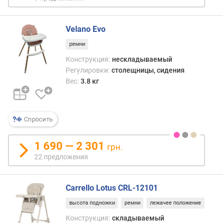
р
о
г
Velano Evo
и
м
ремни
Конструкция:
нескладываемый
о
Регулировки:
столещницы, сидения
т
Вес:
3.8 кг
д
о
р
о
Спросить
г
и
1 690 — 2 301
х
грн.
к
22 предложения
д
е
ш
Carrello Lotus CRL-12101
е
высота подножки
ремни
лежачее положение
в
Конструкция:
складываемый
ы