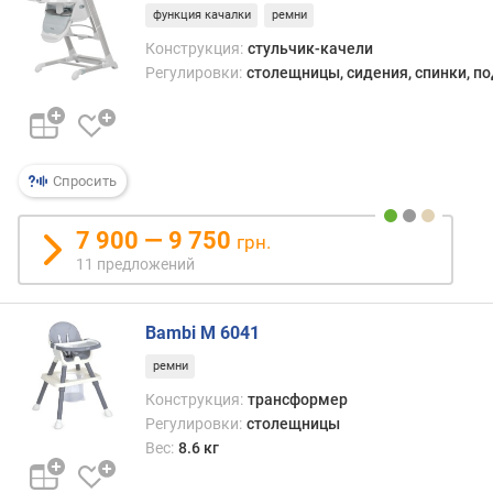
функция качалки
ремни
е
с
Конструкция:
стульчик-качели
(
Регулировки:
столещницы, сидения, спинки, п
к
г
)
Спросить
7 900 — 9 750
грн.
11 предложений
Bambi M 6041
ремни
Конструкция:
трансформер
Регулировки:
столещницы
Вес:
8.6 кг