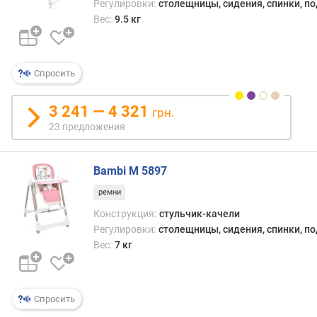
Регулировки:
столещницы, сидения, спинки, п
н
Вес:
9.5 кг
с
п
и
н
Спросить
к
и
3 241 — 4 321
грн.
(
23 предложения
п
о
л
Bambi M 5897
о
ж
ремни
е
Конструкция:
стульчик-качели
н
Регулировки:
столещницы, сидения, спинки, п
и
Вес:
7 кг
й
)
в
Спросить
ы