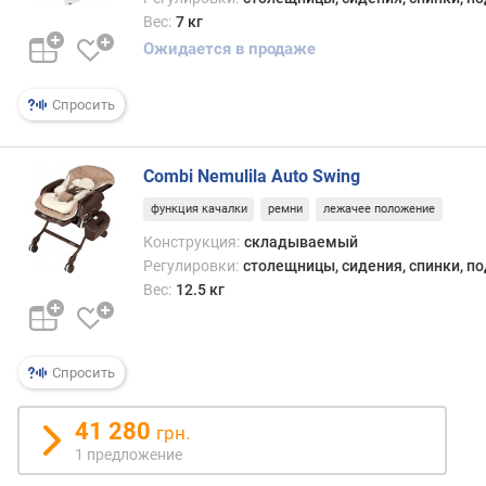
Вес:
7 кг
Ожидается в продаже
Спросить
Combi Nemulila Auto Swing
функция качалки
ремни
лежачее положение
Конструкция:
складываемый
Регулировки:
столещницы, сидения, спинки, п
Вес:
12.5 кг
Спросить
41 280
грн.
1 предложение