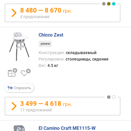
а
в
8 480 — 8 670
грн.
л
4 предложения
е
н
и
Chicco Zest
я
ремни
п
Конструкция:
складываемый
о
Регулировки:
столещницы, сидения
к
Вес:
4.5 кг
о
л
и
ч
Спросить
е
с
3 499 — 4 618
грн.
т
11 предложений
в
у
п
El Camino Craft ME1115-W
р