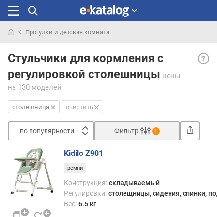
Прогулки и детская комната
Искали
Регул
раньше
Стульчики для кормления с
стол
регулировкой столешницы
— во
цены
регул
на 130 моделей
расст
межд
столешница
очистить
стол
и
по популярности
Фильтр
1
спин
Сортировать
стуль
Kidilo Z901
Дети
п
быст
ремни
о
расту
п
Конструкция:
складываемый
и,
о
Регулировки:
столещницы, сидения, спинки, п
если
п
Вес:
6.5 кг
не
у