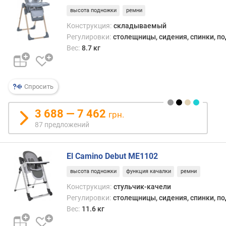
е
высота подножки
ремни
д
Конструкция:
складываемый
л
Регулировки:
столещницы, сидения, спинки, п
о
Вес:
8.7 кг
ж
е
н
и
Спросить
й
3 688 — 7 462
грн.
м
87 предложений
а
к
El Camino Debut ME1102
с
и
высота подножки
функция качалки
ремни
м
Конструкция:
стульчик-качели
а
Регулировки:
столещницы, сидения, спинки, п
л
Вес:
11.6 кг
ь
н