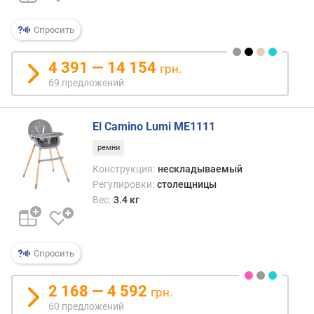
а
я
Спросить
н
а
г
4 391 — 14 154
грн.
р
69 предложений
у
з
к
El Camino Lumi ME1111
а
ремни
(
к
Конструкция:
нескладываемый
г
Регулировки:
столещницы
)
Вес:
3.4 кг
в
ы
Спросить
с
о
т
2 168 — 4 592
грн.
а
60 предложений