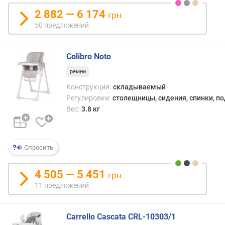
с
2 882 — 6 174
о
грн.
т
50 предложений
а
п
о
Colibro Noto
д
ремни
н
Конструкция:
складываемый
о
ж
Регулировки:
столещницы, сидения, спинки, п
к
Вес:
3.8 кг
и
(
у
Спросить
р
о
в
4 505 — 5 451
грн.
н
11 предложений
я
)
Carrello Cascata CRL-10303/1
в