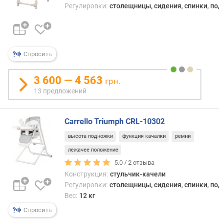
Регулировки:
столещницы, сидения, спинки, п
м
п
о
о
Спросить
т
з
ы
3 600 — 4 563
грн.
в
13 предложений
а
м
Carrello Triumph CRL-10302
п
высота подножки
функция качалки
ремни
о
д
лежачее положение
а
5.0 /
2
отзыва
т
Конструкция:
стульчик-качели
е
Регулировки:
столещницы, сидения, спинки, п
д
Вес:
12 кг
о
Спросить
б