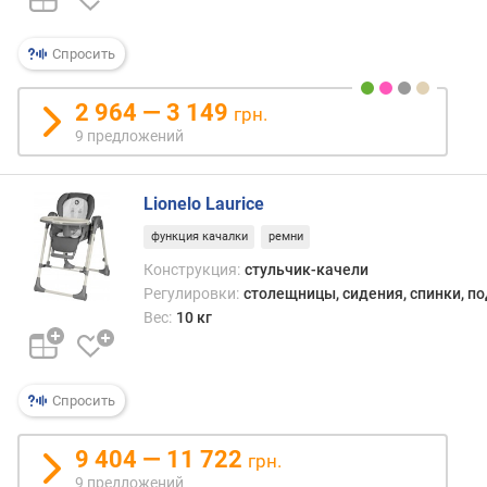
меня
л
это
я
расст
р
Спросить
в
н
скор
о
2 964 — 3 149
грн.
врем
с
9 предложений
Ваше
т
ребён
и
може
Lionelo Laurice
стать
о
тесно
т
функция качалки
ремни
на
д
Конструкция:
стульчик-качели
стуль
е
Регулировки:
столещницы, сидения, спинки, п
Регул
ш
Вес:
10 кг
стол
е
позв
в
избе
ы
этого
х
Спросить
к
д
9 404 — 11 722
грн.
о
9 предложений