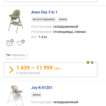
с
и
д
Anex Ozy 3 in 1
е
высота подножки
ремни
н
ь
Конструкция:
складываемый
я
Регулировки:
столещницы, спинки
(
Вес:
7.4 кг
у
р
о
в
Спросить
н
е
1 439 — 11 999
грн.
й
6 предложений
)
н
Joy K-01201
а
к
ремни
л
Конструкция:
складываемый
о