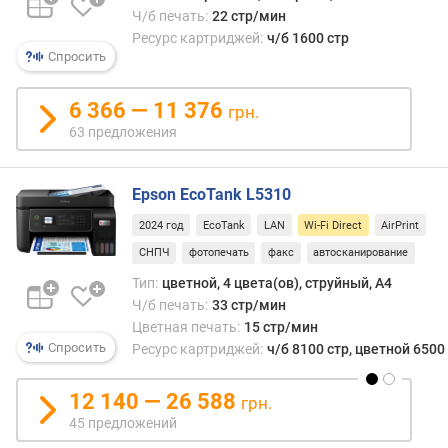
Ч/б печать:
22 стр/мин
с
)
Ресурс картриджей:
ч/б 1600 стр
Спросить
(
г
/
6 366 — 11 376
грн.
м
63 предложения
²
)
Epson EcoTank L5310
у
р
2024 год
EcoTank
LAN
Wi-Fi Direct
AirPrint
о
СНПЧ
фотопечать
факс
автосканирование
в
Тип:
цветной, 4 цвета(ов), струйный, A4
е
Ч/б печать:
33 стр/мин
н
Цветная печать:
15 стр/мин
ь
Спросить
Ресурс картриджей:
ч/б 8100 стр, цветной 6500
ш
у
м
12 140 — 26 588
грн.
а
45 предложений
(