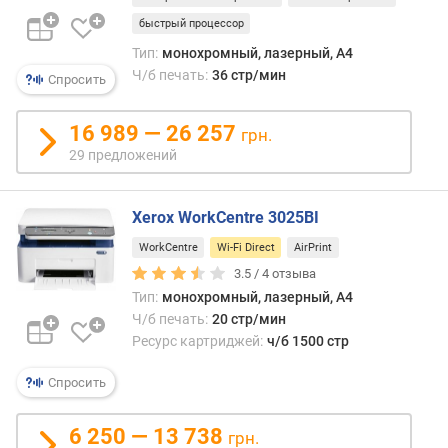
с
быстрый процессор
ц
в
Тип:
монохромный, лазерный, A4
е
Ч/б печать:
36 стр/мин
Спросить
т
н
16 989 — 26 257
грн.
о
29 предложений
г
о
к
Xerox WorkCentre 3025BI
а
р
WorkCentre
Wi-Fi Direct
AirPrint
т
3.5 /
4
отзыва
р
Тип:
монохромный, лазерный, A4
и
Ч/б печать:
20 стр/мин
д
Ресурс картриджей:
ч/б 1500 стр
ж
а
Спросить
(
с
т
6 250 — 13 738
грн.