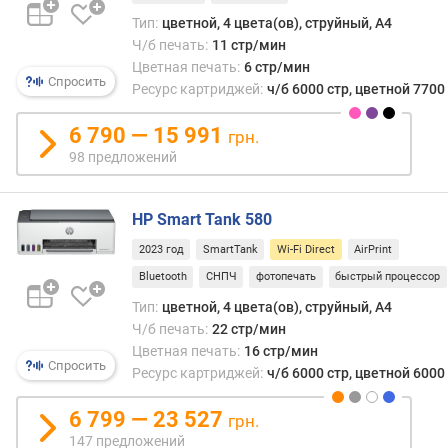
и
сети.
Тип:
цветной, 4 цвета(ов), струйный, A4
м
Это
Ч/б печать:
11 стр/мин
быва
Цветная печать:
6 стр/мин
о
особ
Спросить
Ресурс картриджей:
ч/б 6000 стр, цветной 7700
т
удоб
д
при
6 790 — 15 991
о
грн.
отсут
р
98 предложений
сетев
о
обору
г
или
и
HP Smart Tank 580
если
х
его
2023 год
SmartTank
Wi-Fi Direct
AirPrint
к
нужн
Bluetooth
СНПЧ
фотопечать
быстрый процессор
д
допо
е
Тип:
цветной, 4 цвета(ов), струйный, A4
настр
ш
Ч/б печать:
22 стр/мин
При
е
помо
Цветная печать:
16 стр/мин
в
Спросить
Wi-
Ресурс картриджей:
ч/б 6000 стр, цветной 6000
ы
Fi
м
Direct
6 799 — 23 527
грн.
можн
147 предложений