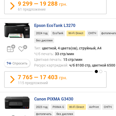
Direct
9 299 — 19 288
грн.
н
позв
61 предложение
о
подк
с
к
т
тако
Epson EcoTank L3270
и
МФУ
други
2024 год
EcoTank
Wi-Fi Direct
СНПЧ
фотопечат
о
Wi-
без дисплея
т
Fi
д
Тип:
цветной, 4 цвета(ов), струйный, A4
устро
е
Ч/б печать:
33 стр/мин
(ноут
ш
Цветная печать:
15 стр/мин
смар
Спросить
е
фото
Ресурс картриджей:
ч/б 8100 стр, цветной 6500
в
и
ы
т.
7 765 — 17 403
грн.
х
п.)
115 предложений
к
напр
д
без
о
испо
Canon PIXMA G3430
р
роуте
о
2023 год
PIXMA G
Wi-Fi Direct
AirPrint
СНПЧ
и
г
лока
фотопечать
без дисплея