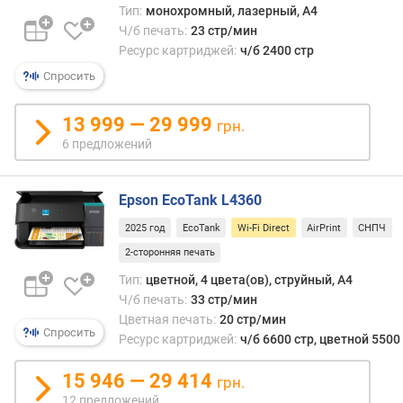
п
Тип:
монохромный, лазерный, A4
е
Ч/б печать:
23 стр/мин
ч
Ресурс картриджей:
ч/б 2400 стр
а
т
Спросить
ь
(
13 999 — 29 999
грн.
с
6 предложений
т
р
/
Epson EcoTank L4360
м
и
2025 год
EcoTank
Wi-Fi Direct
AirPrint
СНПЧ
н
2-сторонняя печать
)
Тип:
цветной, 4 цвета(ов), струйный, A4
Ч/б печать:
33 стр/мин
ц
Цветная печать:
20 стр/мин
в
Спросить
Ресурс картриджей:
ч/б 6600 стр, цветной 5500
е
т
15 946 — 29 414
н
грн.
а
12 предложений