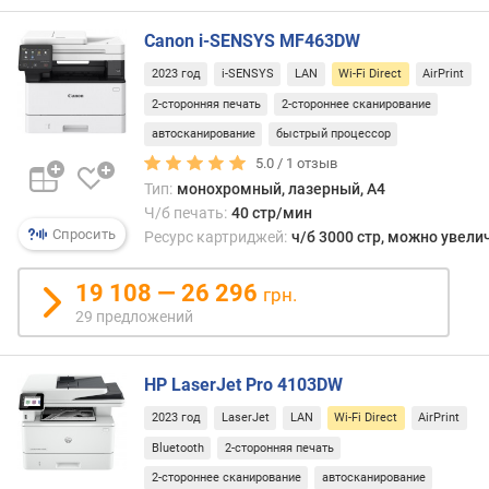
д
Б
Canon i-SENSYS MF463DW
)
2023 год
i-SENSYS
LAN
Wi-Fi Direct
AirPrint
к
2-сторонняя печать
2-стороннее сканирование
о
автосканирование
быстрый процессор
л
5.0 /
1
отзыв
-
Тип:
монохромный, лазерный, A4
в
Ч/б печать:
40 стр/мин
о
Спросить
Ресурс картриджей:
ч/б 3000 стр, можно увели
ц
в
е
19 108 — 26 296
грн.
т
29 предложений
о
в
HP LaserJet Pro 4103DW
м
2023 год
LaserJet
LAN
Wi-Fi Direct
AirPrint
а
к
Bluetooth
2-сторонняя печать
с
2-стороннее сканирование
автосканирование