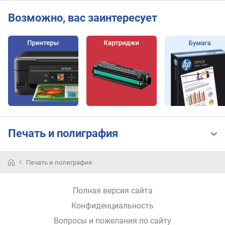
о
Возможно, вас заинтересует
д
а
ч
а
о
р
и
г
и
н
а
Печать и полиграфия
л
о
в
Печать и полиграфия
(
с
т
Полная версия сайта
р
Конфиденциальность
)
Вопросы и пожелания по сайту