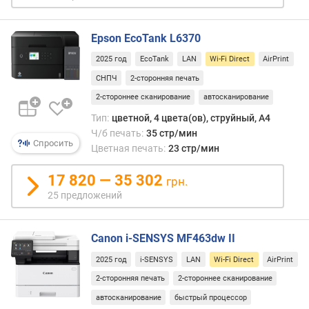
п
как
о
мини
о
отпра
Epson EcoTank L6370
т
доку
з
2025 год
EcoTank
LAN
Wi-Fi Direct
AirPrint
на
ы
печат
СНПЧ
2-сторонняя печать
в
а
2-стороннее сканирование
автосканирование
а
такж
м
Тип:
цветной, 4 цвета(ов), струйный, A4
получ
Ч/б печать:
35 стр/мин
от
п
Спросить
Цветная печать:
23 стр/мин
МФУ
о
отск
д
17 820 — 35 302
матер
грн.
а
а
25 предложений
т
в
е
неко
д
случа
Canon i-SENSYS MF463dw II
о
(напр
б
2025 год
i-SENSYS
LAN
Wi-Fi Direct
AirPrint
при
а
2-сторонняя печать
2-стороннее сканирование
подк
в
к
автосканирование
быстрый процессор
л