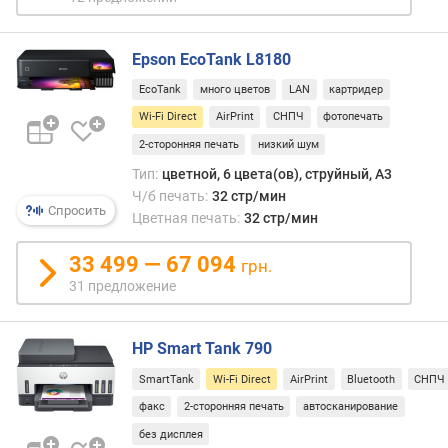
я
п
е
Epson EcoTank L8180
ч
EcoTank
много цветов
LAN
картридер
а
Wi-Fi Direct
AirPrint
СНПЧ
фотопечать
т
ь
2-сторонняя печать
низкий шум
(
Тип:
цветной, 6 цвета(ов), струйный, A3
с
Ч/б печать:
32 стр/мин
т
Спросить
Цветная печать:
32 стр/мин
р
/
33 499 — 67 094
грн.
м
31 предложение
и
н
)
HP Smart Tank 790
ф
SmartTank
Wi-Fi Direct
AirPrint
Bluetooth
СНПЧ
о
факс
2-сторонняя печать
автосканирование
т
о
без дисплея