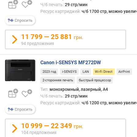
этот
Ч/б печать:
29 стр/мин
е
станд
Ресурс картриджей:
ч/б 1700 стр, можно увели
(
лучш
с
Спросить
подх
т
для
р
прям
11 799 — 25 881
грн.
/
печат
94 предложения
м
с
и
фото
н
—
Canon i-SENSYS MF272DW
)
для
2023 год
i-SENSYS
LAN
Wi-Fi Direct
AirPrint
бесп
ц
связ
2-сторонняя печать
быстрый процессор
в
в
е
Тип:
монохромный, лазерный, A4
такой
т
Ч/б печать:
29 стр/мин
техни
н
Ресурс картриджей:
ч/б 1200 стр, можно увели
трад
о
Спросить
испол
е
имен
к
Wi-
10 999 — 22 349
грн.
о
Fi.
104 предложения
п