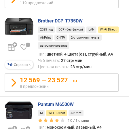
р
119 предложений
)
п
Brother DCP-T735DW
л
2025 год
DCP (без факса)
LAN
Wi-Fi Direct
о
т
AirPrint
СНПЧ
2-сторонняя печать
н
автосканирование
о
Тип:
цветной, 4 цвета(ов), струйный, A4
с
Ч/б печать:
27 стр/мин
т
Спросить
Цветная печать:
23 стр/мин
ь
б
12 569 — 23 527
у
грн.
м
8 предложений
а
г
и
Pantum M6500W
(
M
Wi-Fi Direct
AirPrint
м
4.0 /
1
отзыв
а
Тип:
монохромный, лазерный, A4
к