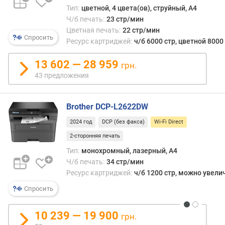
п
Тип:
цветной, 4 цвета(ов), струйный, A4
е
Ч/б печать:
23 стр/мин
ч
Цветная печать:
22 стр/мин
а
Спросить
Ресурс картриджей:
ч/б 6000 стр, цветной 8000
т
ь
13 602 — 28 959
грн.
(
43 предложения
с
/
с
Brother DCP-L2622DW
т
р
2024 год
DCP (без факса)
Wi-Fi Direct
)
2-сторонняя печать
р
Тип:
монохромный, лазерный, A4
е
Ч/б печать:
34 стр/мин
с
Ресурс картриджей:
ч/б 1200 стр, можно увели
у
Спросить
р
с
ч
10 239 — 19 900
грн.
/