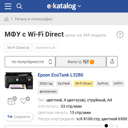
Печать и полиграфия
Искали
Wi-
раньше
МФУ с Wi-Fi Direct
цены
на 344 модели
Fi
Direct
Wi-Fi Direct
очистить
— фун
встр
по популярности
Фильтр
в
1
моде
Сортировать
со
Epson EcoTank L3280
п
встр
2024 год
EcoTank
Wi-Fi Direct
AirPrint
СНПЧ
о
моду
п
фотопечать
Wi-
о
Fi
Тип:
цветной, 4 цвета(ов), струйный, A4
п
(см.
Ч/б печать:
33 стр/мин
у
соот
Цветная печать:
15 стр/мин
л
пункт
Спросить
Ресурс картриджей:
ч/б 8100 стр, цветной 6500
я
Подд
р