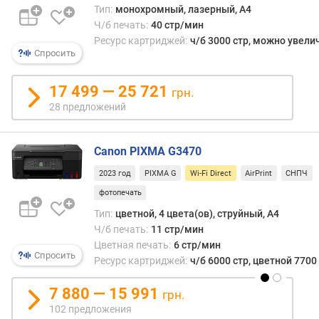
ноутб
е
Тип:
монохромный, лазерный, A4
такое
н
Ч/б печать:
40 стр/мин
подк
и
Ресурс картриджей:
ч/б 3000 стр, можно увели
позв
я
Спросить
полн
заме
п
17 499 — 25 721
пров
грн.
о
соед
28 предложений
к
и
о
дает
л
возм
Canon PIXMA G3470
и
управ
ч
2023 год
PIXMA G
Wi-Fi Direct
AirPrint
СНПЧ
разл
е
фотопечать
наст
с
МФУ.
Тип:
цветной, 4 цвета(ов), струйный, A4
т
Ч/б печать:
11 стр/мин
в
Отме
Цветная печать:
6 стр/мин
у
что
Спросить
Ресурс картриджей:
ч/б 6000 стр, цветной 7700
п
анал
р
возм
7 880 — 15 991
е
грн.
обес
д
102 предложения
Bluet