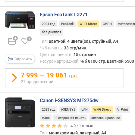
л
(см.
о
соот
ж
Epson EcoTank L3271
пункт
е
Одна
2024 год
EcoTank
Wi-Fi Direct
СНПЧ
фотопечат
н
Wi-
без дисплея
и
Fi
й
Тип:
цветной, 4 цвета(ов), струйный, A4
Direct
Ч/б печать:
33 стр/мин
обес
Цветная печать:
15 стр/мин
боле
ч
Спросить
Ресурс картриджей:
ч/б 8100 стр, цветной 6500
наде
/
связь
б
7 999 — 19 061
и
грн.
к
лучш
27 предложений
о
подх
п
для
и
пере
Canon i-SENSYS MF275dw
р
боль
о
2023 год
i-SENSYS
LAN
Wi-Fi Direct
AirPrint
объе
в
данн
факс
2-сторонняя печать
автосканирование
а
Кром
4.0 /
1
отзыв
н
того,
Тип:
монохромный, лазерный, A4
и