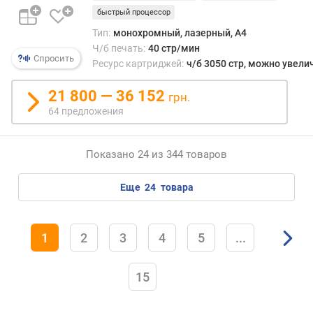
.
быстрый процессор
р
а
Тип:
монохромный, лазерный, A4
з
Ч/б печать:
40 стр/мин
р
Спросить
Ресурс картриджей:
ч/б 3050 стр, можно увели
е
ш
21 800 — 36 152
грн.
е
64 предложения
н
и
е
Показано 24 из 344 товаров
(
d
еще
24
товара
p
i
)
1
2
3
4
5
...
а
в
15
т
о
п