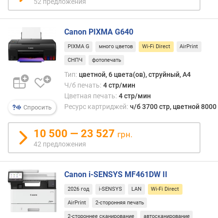
52 предложения
б
к
а
Canon PIXMA G640
р
PIXMA G
много цветов
Wi-Fi Direct
AirPrint
т
р
СНПЧ
фотопечать
и
Тип:
цветной, 6 цвета(ов), струйный, A4
д
Ч/б печать:
4 стр/мин
ж
Цветная печать:
4 стр/мин
а
Ресурс картриджей:
ч/б 3700 стр, цветной 8000
Спросить
(
с
10 500 — 23 527
т
грн.
р
42 предложения
)
р
Canon i-SENSYS MF461DW II
е
2026 год
i-SENSYS
LAN
Wi-Fi Direct
с
у
AirPrint
2-сторонняя печать
р
2-стороннее сканирование
автосканирование