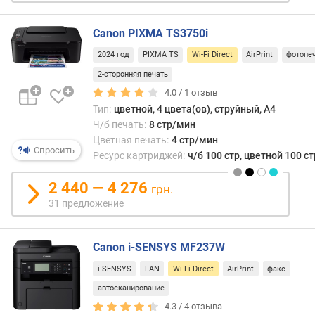
и
р
Canon PIXMA TS3750i
о
в
2024 год
PIXMA TS
Wi-Fi Direct
AirPrint
фотопе
а
2-сторонняя печать
н
4.0 /
1
отзыв
и
Тип:
цветной, 4 цвета(ов), струйный, A4
е
(
Ч/б печать:
8 стр/мин
с
Цветная печать:
4 стр/мин
Спросить
т
Ресурс картриджей:
ч/б 100 стр, цветной 100 с
р
/
2 440 — 4 276
грн.
м
31 предложение
и
н
)
Canon i-SENSYS MF237W
i-SENSYS
LAN
Wi-Fi Direct
AirPrint
факс
ч
/
автосканирование
б
4.3 /
4
отзыва