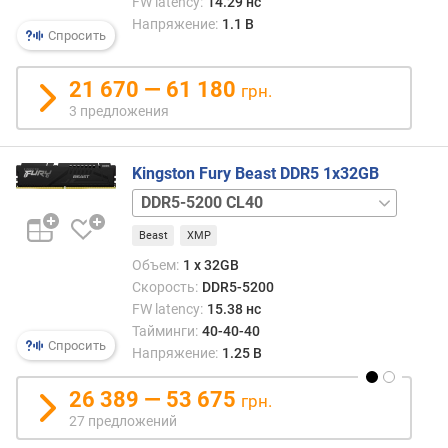
FW latency:
14.29 нс
г
Напряжение:
1.1 В
и
Спросить
м
21 670 — 61 180
грн.
о
3 предложения
т
д
о
Kingston Fury Beast DDR5 1x32GB
р
о
DDR5-
г
5200
Beast
XMP
и
CL40
х
одноранговая
Объем:
1 x 32GB
к
DDR5-
Скорость:
DDR5-5200
д
5600
FW latency:
15.38 нс
е
CL36
Тайминги:
40-40-40
ш
DDR5-
Спросить
Напряжение:
1.25 В
е
5600
в
CL36
26 389 — 53 675
грн.
ы
одноранговая
27 предложений
м
DDR5-