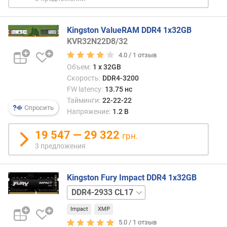
Kingston ValueRAM DDR4 1x32GB
KVR32N22D8/32
4.0 /
1
отзыв
Объем:
1 x 32GB
Скорость:
DDR4-3200
FW latency:
13.75 нс
Тайминги:
22-22-22
Спросить
Напряжение:
1.2 В
19 547 — 29 322
грн.
3 предложения
Kingston Fury Impact DDR4 1x32GB
DDR4-
3200
Impact
XMP
CL20
5.0 /
1
отзыв