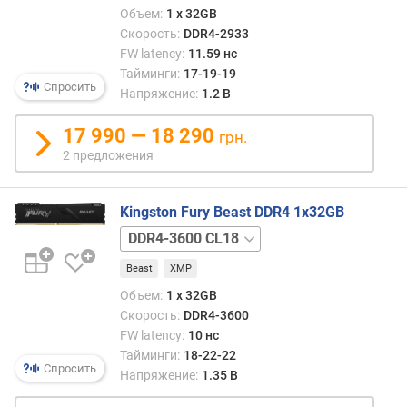
Объем:
1 x 32GB
Скорость:
DDR4-2933
FW latency:
11.59 нс
Тайминги:
17-19-19
Спросить
Напряжение:
1.2 В
17 990 — 18 290
грн.
2 предложения
Kingston Fury Beast DDR4 1x32GB
DDR4-
3200
Beast
XMP
CL16
Объем:
1 x 32GB
Скорость:
DDR4-3600
FW latency:
10 нс
Тайминги:
18-22-22
Спросить
Напряжение:
1.35 В