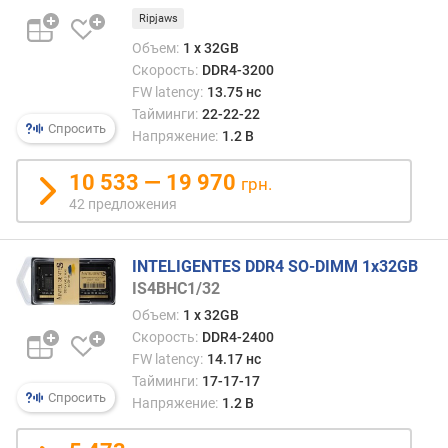
2666
д
Ripjaws
CL18
л
о
Объем:
1 x 32GB
ж
Скорость:
DDR4-3200
е
FW latency:
13.75 нс
н
Тайминги:
22-22-22
Спросить
и
Напряжение:
1.2 В
й
10 533 — 19 970
грн.
42 предложения
о
б
ъ
INTELIGENTES DDR4 SO-DIMM 1x32GB
е
IS4BHC1/32
м
Объем:
1 x 32GB
п
Скорость:
DDR4-2400
а
FW latency:
14.17 нс
м
я
Тайминги:
17-17-17
Спросить
т
Напряжение:
1.2 В
и
к