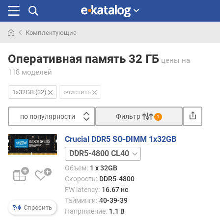
Комплектующие
Искали
раньше
Оперативная память 32 ГБ
цены
на
118 моделей
1x32GB (32)
очистить
по популярности
Фильтр
1
Сортировать
Crucial DDR5 SO-DIMM 1x32GB
п
DDR5-
о
5200
п
Объем:
1 x 32GB
CL42
о
Скорость:
DDR5-4800
DDR5-
п
FW latency:
16.67 нс
5600
у
Тайминги:
40-39-39
CL46
л
Спросить
Напряжение:
1.1 В
я