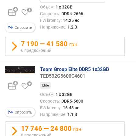
3200
с
Объем:
1 x 32GB
CL22
о
Скорость:
DDR4-2666
т
FW latency:
14.25 нс
а
Напряжение:
1.2 В
Спросить
п
л
а
7 190 — 41 580
грн.
н
6 предложений
к
и
(
Team Group Elite DDR5 1x32GB
м
TED532G5600C4601
м
Elite
)
Объем:
1 x 32GB
Скорость:
DDR5-5600
FW latency:
16.43 нс
Спросить
Напряжение:
1.1 В
17 746 — 24 800
грн.
8 предложений