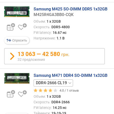
5600
п
CL40
Samsung M425 SO-DIMM DDR5 1x32GB
о
DDR5-
M425R4GA3BB0-CQK
о
5600
т
Объем:
1 x 32GB
CL40
з
EXPO
Скорость:
DDR5-4800
ы
DDR5-
FW latency:
16.67 нс
в
6000
Напряжение:
1.1 В
Спросить
а
CL30
м
EXPO
13 063 — 42 580
DDR5-
грн.
п
6000
32 предложения
о
CL36
д
EXPO
а
DDR5-
Samsung M471 DDR4 SO-DIMM 1x32GB
т
6000
DDR4-
е
CL36
3200
д
4.0 /
1
отзыв
одноранговая
CL22
о
DDR5-
Объем:
1 x 32GB
б
6400
Скорость:
DDR4-2666
а
CL32
FW latency:
14.25 нс
в
EXPO
Тайминги:
19-19-19