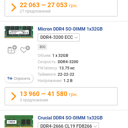
22 063 — 27 053
грн.
б
о
27 предложений
ч
е
Micron DDR4 SO-DIMM 1x32GB
е
н
DDR4-
а
3200
п
ECC
р
Объем:
1 x 32GB
я
Скорость:
DDR4-3200
ж
FW latency:
13.75 нс
е
Тайминги:
22-22-22
н
Спросить
Напряжение:
1.2 В
и
е
13 960 — 41 580
грн.
(
3 предложения
В
)
Crucial DDR4 SO-DIMM 1x32GB
в
DDR4-
ы