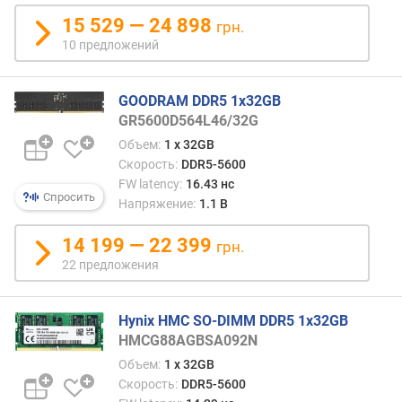
р
15 529 — 24 898
грн.
н
10 предложений
о
с
т
GOODRAM DDR5 1x32GB
и
GR5600D564L46/32G
Объем:
1 x 32GB
о
т
Скорость:
DDR5-5600
д
FW latency:
16.43 нс
Спросить
е
Напряжение:
1.1 В
ш
е
14 199 — 22 399
грн.
в
22 предложения
ы
х
к
Hynix HMC SO-DIMM DDR5 1x32GB
д
HMCG88AGBSA092N
о
Объем:
1 x 32GB
р
Скорость:
DDR5-5600
о