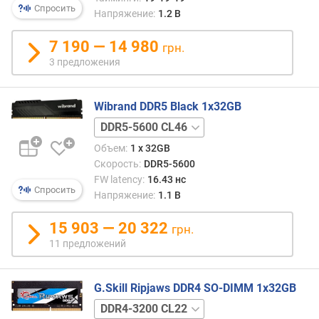
Спросить
л
Напряжение:
1.2 В
е
н
7 190 — 14 980
грн.
и
3 предложения
я
п
Wibrand DDR5 Black 1x32GB
о
DDR5-
к
6000
о
Объем:
1 x 32GB
CL48
л
Скорость:
DDR5-5600
и
FW latency:
16.43 нс
ч
Спросить
Напряжение:
1.1 В
е
с
15 903 — 20 322
грн.
т
11 предложений
в
у
п
G.Skill Ripjaws DDR4 SO-DIMM 1x32GB
р
DDR4-
е