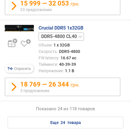
15 999 — 32 053
грн.
33 предложения
Crucial DDR5 1x32GB
DDR5-
5600
Объем:
1 x 32GB
CL46
Скорость:
DDR5-4800
FW latency:
16.67 нс
Тайминги:
40-39-39
Спросить
Напряжение:
1.1 В
18 769 — 26 344
грн.
3 предложения
Показано 24 из 118 товаров
еще
24
товара