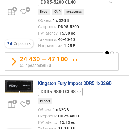
о
DDR5-
п
5200
у
Beast
XMP
подсветка
CL40
с
одноранговая
Объем:
1 x 32GB
к
DDR5-
Скорость:
DDR5-5200
н
5600
FW latency:
15.38 нс
а
CL36
Тайминги:
40-40-40
я
двухранговая
Спросить
Напряжение:
1.25 В
с
DDR5-
п
5600
24 430 — 47 100
грн.
о
CL36
65 предложений
с
одноранговая
о
DDR5-
б
5600
Kingston Fury Impact DDR5 1x32GB
н
CL40
DDR5-
о
DDR5-
5600
с
5600
Impact
CL40
т
CL40
ь
EXPO
Объем:
1 x 32GB
(
DDR5-
Скорость:
DDR5-4800
М
6000
FW latency:
15.83 нс
Б
CL30
Тайминги:
38-38-38