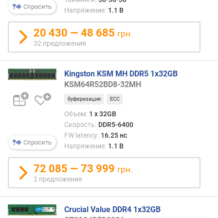
/
Спросить
EXPO
Напряжение:
1.1 В
с
DDR5-
)
6000
20 430 — 48 685
грн.
CL36
32 предложения
C
DDR5-
A
6000
S
CL36
Kingston KSM MH DDR5 1x32GB
-
одноранговая
KSM64R52BD8-32MH
л
DDR5-
а
6400
буферизация
ECC
т
CL32
Объем:
1 x 32GB
е
EXPO
Скорость:
DDR5-6400
н
FW latency:
16.25 нс
т
Спросить
Напряжение:
1.1 В
н
о
72 085 — 73 999
грн.
с
2 предложения
т
ь
Crucial Value DDR4 1x32GB
F