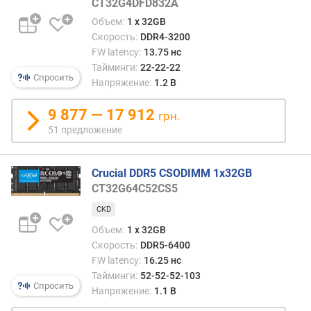
CT32G4DFD832A
i
r
Объем:
1 x 32GB
s
Скорость:
DDR4-3200
t
FW latency:
13.75 нс
W
Тайминги:
22-22-22
o
Спросить
Напряжение:
1.2 В
r
d
9 877 — 17 912
грн.
L
51 предложение
a
t
e
Crucial DDR5 CSODIMM 1x32GB
n
CT32G64C52CS5
c
y
CKD
(
Объем:
1 x 32GB
н
Скорость:
DDR5-6400
с
FW latency:
16.25 нс
)
Тайминги:
52-52-52-103
Спросить
Напряжение:
1.1 В
р
а