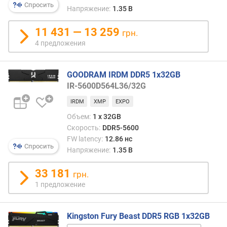
я
Спросить
Напряжение:
1.35 В
т
и
11 431 — 13 259
грн.
4 предложения
с
к
о
GOODRAM IRDM DDR5 1x32GB
р
IR-5600D564L36/32G
о
с
IRDM
XMP
EXPO
т
Объем:
1 x 32GB
ь
Скорость:
DDR5-5600
(
FW latency:
12.86 нс
M
Спросить
Напряжение:
1.35 В
T
/
33 181
грн.
s
1 предложение
)
п
Kingston Fury Beast DDR5 RGB 1x32GB
р