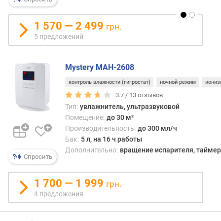
м
б
1 570 — 2 499
а
грн.
к
5 предложений
а
д
л
Mystery MAH-2608
я
контроль влажности (гигростат)
ночной режим
иониз
в
3.7 /
13
отзывов
о
Тип:
увлажнитель, ультразвуковой
д
ы
Помещение:
до 30 м²
(
Производительность:
до 300 мл/ч
л
Бак:
5 л, на 16 ч работы
)
Дополнительно:
вращение испарителя, таймер
Спросить
м
и
1 700 — 1 999
грн.
н
4 предложения
.
у