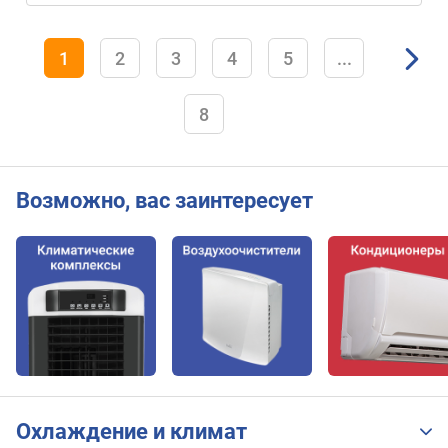
г
)
1
2
3
4
5
...
8
Возможно, вас заинтересует
Охлаждение и климат