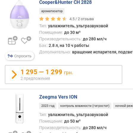
р
Cooper&Hunter CH 2828
о
ароматизатор
в
е
4.5 /
2
отзыва
н
Тип:
увлажнитель, ультразвуковой
ь
Помещение:
до 30 м²
ш
Производительность:
до 280 мл/ч
у
Бак:
2.8 л, на 10 ч работы
м
Дополнительно:
вращение испарителя, подсве
а
Спросить
(
д
1 295 — 1 299
грн.
Б
2 предложения
)
м
Zeegma Vers ION
а
к
2023 год
контроль влажности (гигростат)
ночной ре
с
Тип:
увлажнитель, ультразвуковой
.
Помещение:
до 50 м²
у
Производительность:
до 280 мл/ч
р