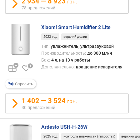
р
2 934 — 8 923
грн.
о
78 предложений
г
и
м
Xiaomi Smart Humidifier 2 Lite
2023 год
верхний долив
о
т
Тип:
увлажнитель, ультразвуковой
д
Производительность:
до 300 мл/ч
о
Бак:
4 л, на 13 ч работы
р
Дополнительно:
вращение испарителя
о
г
Спросить
и
х
к
1 402 — 3 524
грн.
д
30 предложений
е
ш
е
Ardesto USH-H-26W
в
2025 год
контроль влажности (гигростат)
верхний до
ы