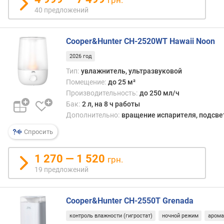
а
40 предложений
ж
н
е
Cooper&Hunter CH-2520WT Hawaii Noon
н
и
2026 год
е
Тип:
увлажнитель, ультразвуковой
)
Помещение:
до 25 м²
(
Производительность:
до 250 мл/ч
м
Бак:
2 л, на 8 ч работы
²
Дополнительно:
вращение испарителя, подсве
)
Спросить
п
л
1 270 — 1 520
о
грн.
щ
19 предложений
а
д
ь
Cooper&Hunter CH-2550T Grenada
п
контроль влажности (гигростат)
ночной режим
арома
о