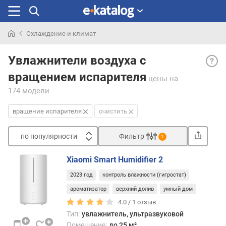
Охлаждение и климат
Искали
Вращ
раньше
Увлажнители воздуха с
испа
вращением испарителя
— в
цены
на
моде
174 модели
с
данн
вращение испарителя
очистить
функ
голо
по популярности
Фильтр
1
испар
Сортировать
може
Xiaomi Smart Humidifier 2
авто
п
враща
2023 год
контроль влажности (гигростат)
о
напр
п
ароматизатор
верхний долив
умный дом
пар
о
4.0 /
1
отзыв
во
п
Тип:
увлажнитель, ультразвуковой
все
у
Помещение:
до 25 м²