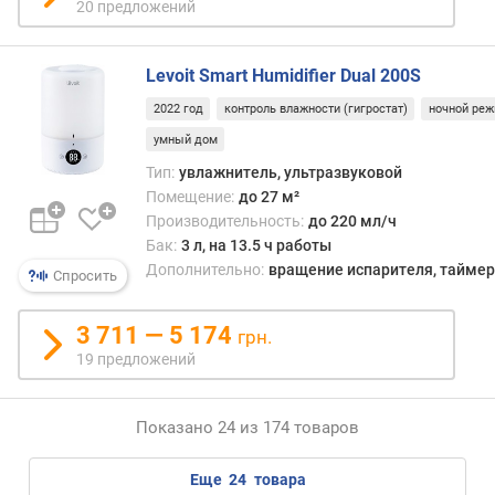
ь
20 предложений
п
о
Levoit Smart Humidifier Dual 200S
т
р
2022 год
контроль влажности (гигростат)
ночной ре
е
умный дом
б
л
Тип:
увлажнитель, ультразвуковой
е
Помещение:
до 27 м²
н
Производительность:
до 220 мл/ч
и
Бак:
3 л, на 13.5 ч работы
я
Дополнительно:
вращение испарителя, таймер, 
Спросить
(
В
т
3 711 — 5 174
грн.
)
19 предложений
в
е
Показано 24 из 174 товаров
с
(
еще
24
товара
к