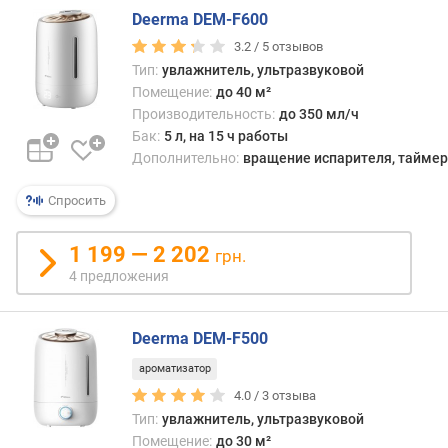
е
Deerma DEM-F600
д
3.2 /
5
отзывов
л
Тип:
увлажнитель, ультразвуковой
о
Помещение:
до 40 м²
ж
Производительность:
до 350 мл/ч
е
Бак:
5 л, на 15 ч работы
н
Дополнительно:
вращение испарителя, таймер
и
й
Спросить
у
1 199 — 2 202
грн.
в
4 предложения
л
а
ж
Deerma DEM-F500
н
ароматизатор
е
н
4.0 /
3
отзыва
и
Тип:
увлажнитель, ультразвуковой
е
Помещение:
до 30 м²