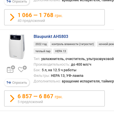
Спросить
H
E
1 066 — 1 768
грн.
P
40 предложений
A
-
ф
Blaupunkt AHS803
и
л
2022 год
контроль влажности (гигростат)
ночной ре
ь
теплый пар
HEPA 13
т
Тип:
увлажнитель, очиститель, ультразвуковой
р
Производительность:
до 400 мл/ч
Бак:
5 л, на 12.5 ч работы
у
Фильтры:
HEPA 13, УФ-лампа
п
Дополнительно:
вращение испарителя, таймер,
р
Спросить
а
в
6 857 — 6 867
грн.
л
5 предложений
е
н
и