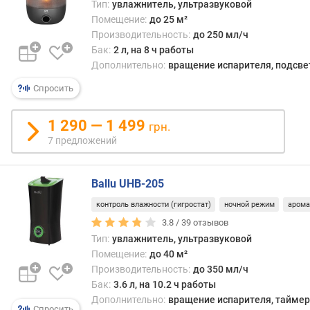
Тип:
увлажнитель, ультразвуковой
р
Помещение:
до 25 м²
а
Производительность:
до 250 мл/ч
с
Бак:
2 л, на 8 ч работы
х
Дополнительно:
вращение испарителя, подсве
о
д
Спросить
в
о
1 290 — 1 499
грн.
д
7 предложений
ы
(
м
Ballu UHB-205
л
/
контроль влажности (гигростат)
ночной режим
арома
ч
3.8 /
39
отзывов
)
Тип:
увлажнитель, ультразвуковой
Помещение:
до 40 м²
о
Производительность:
до 350 мл/ч
б
Бак:
3.6 л, на 10.2 ч работы
ъ
Дополнительно:
вращение испарителя, таймер
е
Спросить