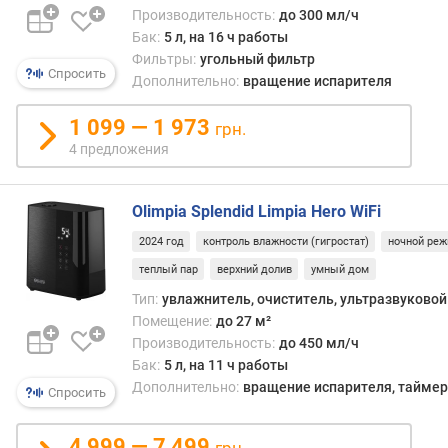
Производительность:
до 300 мл/ч
п
Бак:
5 л, на 16 ч работы
л
Фильтры:
угольный фильтр
о
Спросить
Дополнительно:
вращение испарителя
щ
а
1 099 — 1 973
грн.
д
4 предложения
ь
п
о
Olimpia Splendid Limpia Hero WiFi
м
е
2024 год
контроль влажности (гигростат)
ночной ре
щ
теплый пар
верхний долив
умный дом
е
Тип:
увлажнитель, очиститель, ультразвуковой
н
Помещение:
до 27 м²
и
Производительность:
до 450 мл/ч
я
(
Бак:
5 л, на 11 ч работы
у
Дополнительно:
вращение испарителя, таймер,
Спросить
в
л
4 999 — 7 499
грн.