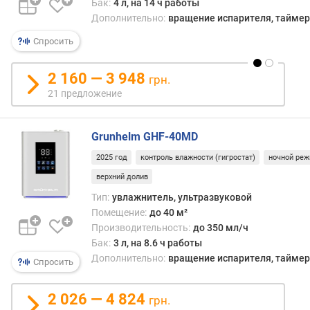
Бак:
4 л, на 14 ч работы
о
Дополнительно:
вращение испарителя, таймер,
в
е
Спросить
н
ь
2 160 — 3 948
грн.
ш
21 предложение
у
м
а
Grunhelm GHF-40MD
(
д
2025 год
контроль влажности (гигростат)
ночной ре
Б
верхний долив
)
Тип:
увлажнитель, ультразвуковой
м
Помещение:
до 40 м²
о
Производительность:
до 350 мл/ч
щ
Бак:
3 л, на 8.6 ч работы
н
Дополнительно:
вращение испарителя, таймер,
Спросить
о
с
2 026 — 4 824
т
грн.