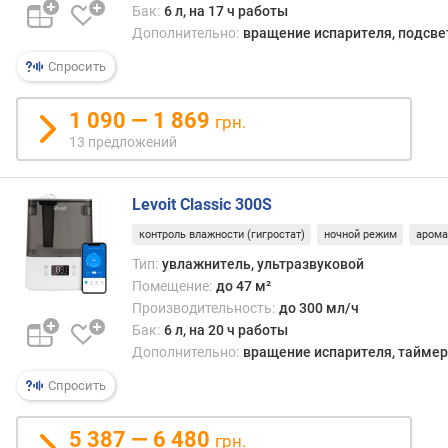
и
Бак:
6 л, на 17 ч работы
т
Дополнительно:
вращение испарителя, подсве
е
Спросить
л
ь
н
1 090 — 1 869
грн.
о
13 предложений
с
т
ь
Levoit Classic 300S
(
контроль влажности (гигростат)
ночной режим
арома
м
³
Тип:
увлажнитель, ультразвуковой
/
Помещение:
до 47 м²
ч
Производительность:
до 300 мл/ч
)
Бак:
6 л, на 20 ч работы
Дополнительно:
вращение испарителя, таймер, 
в
Спросить
р
е
м
5 387 — 6 480
грн.