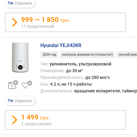
а
Спросить
в
л
999 — 1 850
грн.
е
11 предложений
н
и
я
Hyundai YEJI42KR
п
2024 год
контроль влажности (гигростат)
ночной ре
о
Тип:
увлажнитель, ультразвуковой
к
Помещение:
до 30 м²
о
Производительность:
до 280 мл/ч
л
Бак:
4.2 л, на 15 ч работы
и
ч
Дополнительно:
вращение испарителя, таймер,
е
Спросить
с
т
1 499
в
грн.
у
2 предложения
п
р