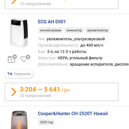
я
10 предложений
н
е
п
ECG AH D501
р
е
ночной режим
ионизатор
ароматизатор
р
Тип:
увлажнитель, ультразвуковой
ы
Производительность:
до 400 мл/ч
в
Бак:
5 л, на 12.5 ч работы
н
Фильтры:
HEPA, угольный фильтр
о
Дополнительно:
вращение испарителя, дисплей
й
р
Спросить
а
б
3 204 — 5 641
грн.
о
20 предложений
т
ы
(
Cooper&Hunter CH-2520T Hawaii
ч
)
2025 год