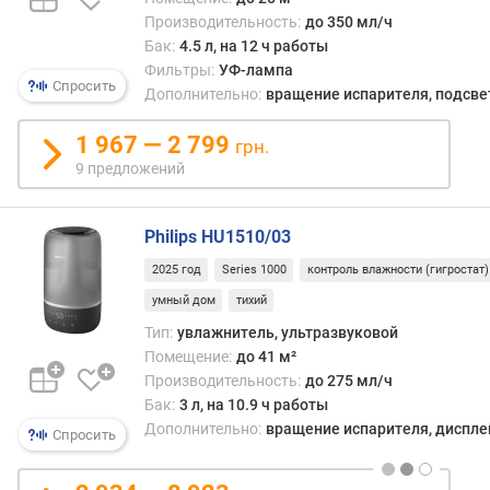
стор
л
Производительность:
до 350 мл/ч
Это
я
обес
Бак:
4.5 л, на 12 ч работы
р
макс
Фильтры:
УФ-лампа
н
Спросить
равн
Дополнительно:
вращение испарителя, подсве
о
и
с
эффе
1 967 — 2 799
грн.
т
увла
и
9 предложений
о
Philips HU1510/03
т
д
2025 год
Series 1000
контроль влажности (гигростат)
е
умный дом
тихий
ш
е
Тип:
увлажнитель, ультразвуковой
в
Помещение:
до 41 м²
ы
Производительность:
до 275 мл/ч
х
Бак:
3 л, на 10.9 ч работы
к
Дополнительно:
вращение испарителя, дисплей,
Спросить
д
о