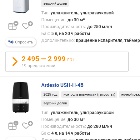
верхний долив
м
е
Тип:
увлажнитель, ультразвуковой
щ
Помещение:
до 30 м²
е
Производительность:
до 250 мл/ч
н
Бак:
5 л, на 20 ч работы
и
Дополнительно:
вращение испарителя, таймер,
Спросить
я
(
о
2 495 — 2 999
грн.
ч
19 предложений
и
щ
е
Ardesto USH-H-4B
н
2025 год
контроль влажности (гигростат)
ночной ре
и
е
верхний долив
)
Тип:
увлажнитель, ультразвуковой
(
Помещение:
до 30 м²
м
Производительность:
до 280 мл/ч
²
Бак:
4 л, на 14 ч работы
)
Дополнительно:
вращение испарителя, таймер,