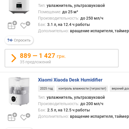
м
Тип:
увлажнитель, ультразвуковой
Помещение:
до 25 м²
п
Производительность:
до 250 мл/ч
о
Бак:
3.1 л, на 12.4 ч работы
о
Дополнительно:
вращение испарителя, таймер
т
з
Спросить
ы
в
889 — 1 427
грн.
а
35 предложений
м
п
Xiaomi Xiaoda Desk Humidifier
о
д
2025 год
контроль влажности (гигростат)
верхний до
а
Тип:
увлажнитель, ультразвуковой
т
Производительность:
до 200 мл/ч
е
Бак:
2.5 л, на 12.5 ч работы
д
Дополнительно:
вращение испарителя, таймер
о
б