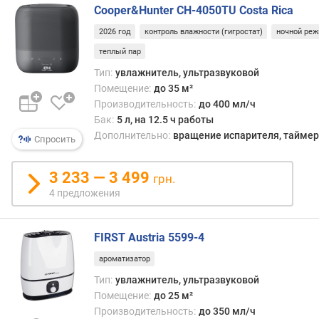
Cooper&Hunter CH-4050TU Costa Rica
е
с
2026 год
контроль влажности (гигростат)
ночной ре
о
теплый пар
с
Тип:
увлажнитель, ультразвуковой
м
а
Помещение:
до 35 м²
р
Производительность:
до 400 мл/ч
т
Бак:
5 л, на 12.5 ч работы
ф
Дополнительно:
вращение испарителя, таймер,
Спросить
о
н
3 233 — 3 499
грн.
а
4 предложения
п
р
FIRST Austria 5599-​4
о
и
ароматизатор
з
Тип:
увлажнитель, ультразвуковой
в
Помещение:
до 25 м²
о
д
Производительность:
до 350 мл/ч