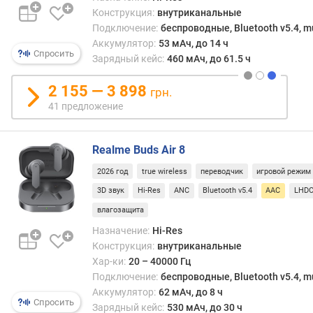
щ
Конструкция:
внутриканальные
н
Подключение:
беспроводные, Bluetooth v5.4, mu
о
Аккумулятор:
53 мАч, до 14 ч
с
Спросить
Зарядный кейс:
460 мАч, до 61.5 ч
т
ь
2 155 — 3 898
грн.
(
м
41 предложение
В
т
Realme Buds Air 8
)
2026 год
true wireless
переводчик
игровой режим
д
3D звук
Hi-Res
ANC
Bluetooth v5.4
AAC
LHD
и
а
влагозащита
м
Назначение:
Hi-Res
е
Конструкция:
внутриканальные
т
Хар-ки:
20 – 40000 Гц
р
Подключение:
беспроводные, Bluetooth v5.4, mu
д
Аккумулятор:
62 мАч, до 8 ч
и
Спросить
Зарядный кейс:
530 мАч, до 30 ч
н