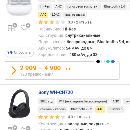
к
Hi-Res
ANC
голосовой ассистент
Bluetooth v5.4
е
AAC
LDAC
влагозащита
р
3.0 /
2
отзыва
Назначение:
Hi-Res
п
Конструкция:
внутриканальные
о
д
Подключение:
беспроводные, Bluetooth v5.4, mu
в
Аккумулятор:
54 мАч, до 8 ч
Спросить
о
Зарядный кейс:
480 мАч, до 33 ч
д
к
2 909 — 4 900
грн.
а
123 предложения
б
е
л
Sony WH-CH720
я
2023 год
WH (накладные беспроводные)
ANC
гол
д
съемный кабель
Bluetooth v5.2
AAC
L-штекер
л
4.0 /
1
отзыв
и
Конструкция:
накладные, закрытые
н