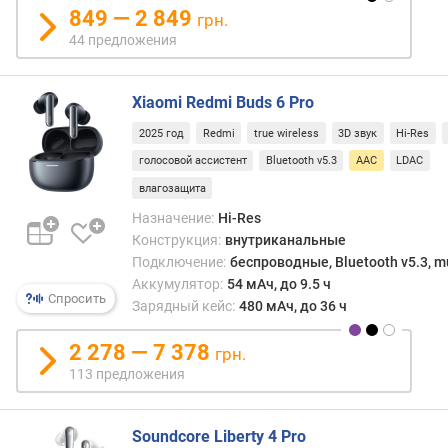
т
849 — 2 849
грн.
в
44 предложения
и
я
(
Xiaomi Redmi Buds 6 Pro
м
)
2025 год
Redmi
true wireless
3D звук
Hi-Res
голосовой ассистент
Bluetooth v5.3
AAC
LDAC
т
влагозащита
и
п
Назначение:
Hi-Res
к
Конструкция:
внутриканальные
а
Подключение:
беспроводные, Bluetooth v5.3, mu
б
Аккумулятор:
54 мАч, до 9.5 ч
е
Спросить
Зарядный кейс:
480 мАч, до 36 ч
л
я
2 278 — 7 378
грн.
113 предложения
з
в
у
Soundcore Liberty 4 Pro
к