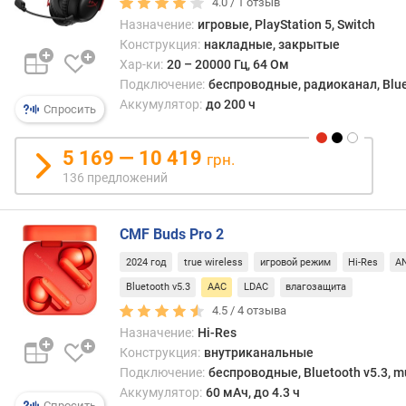
4.0 /
1
отзыв
)
Назначение:
игровые, PlayStation 5, Switch
Конструкция:
накладные, закрытые
м
и
Хар-ки:
20 – 20000 Гц, 64 Ом
н
Подключение:
беспроводные, радиоканал, Blue
.
Аккумулятор:
до 200 ч
Спросить
ч
а
5 169 — 10 419
грн.
с
т
136 предложений
о
т
CMF Buds Pro 2
а
(
2024 год
true wireless
игровой режим
Hi-Res
A
Г
Bluetooth v5.3
AAC
LDAC
влагозащита
ц
)
4.5 /
4
отзыва
Назначение:
Hi-Res
м
Конструкция:
внутриканальные
а
Подключение:
беспроводные, Bluetooth v5.3, mu
к
Аккумулятор:
60 мАч, до 4.3 ч
Спросить