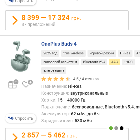
моде
Спросить
в
с
л
его
е
8 399 — 17 324
грн.
подд
н
87 предложений
выпу
и
дово
я
много
OnePlus Buds 4
п
о
2025 год
true wireless
игровой режим
Hi-Res
A
к
голосовой ассистент
Bluetooth v5.4
AAC
LHDC
о
влагозащита
л
4.5 /
4
отзыва
и
ч
Назначение:
Hi-Res
е
Конструкция:
внутриканальные
с
Хар-ки:
15 – 40000 Гц
т
Подключение:
беспроводные, Bluetooth v5.4, mu
в
Аккумулятор:
62 мАч, до 6 ч
Спросить
у
Зарядный кейс:
530 мАч
п
р
2 857 — 5 462
грн.
е