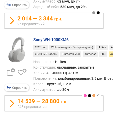
Аккумулятор:
62 мАч, до 7 ч
а
Спросить
Зарядный кейс:
530 мАч, до 29 ч
T
W
2 014 — 3 344
грн.
S
26 предложений
т
и
Sony WH-1000XM6
п
п
2025 год
WH (накладные беспроводные)
Hi-Res
A
о
съемный кабель
Bluetooth v5.3
Auracast
LC3
A
д
Назначение:
Hi-Res
к
Конструкция:
накладные, закрытые
л
ю
Хар-ки:
4 – 40000 Гц, 48 Ом
ч
Подключение:
комбинированные, 3.5 мм, Bluetoo
е
Кабель:
круглый, 1.2 м
Спросить
н
Аккумулятор:
до 30 ч
и
я
14 539 — 28 800
грн.
243 предложения
U