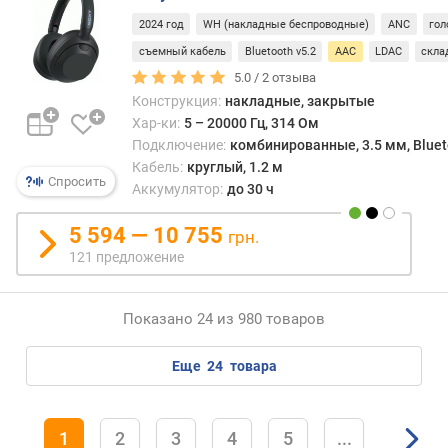
а
2024 год
WH (накладные беспроводные)
ANC
гол
т
е
съемный кабель
Bluetooth v5.2
AAC
LDAC
скла
л
5.0 /
2
отзыва
е
Конструкция:
накладные, закрытые
й
Хар-ки:
5 – 20000 Гц, 314 Ом
Подключение:
комбинированные, 3.5 мм, Bluetoo
к
Кабель:
круглый, 1.2 м
о
Спросить
Аккумулятор:
до 30 ч
л
и
5 594 — 10 755
грн.
ч
121 предложение
е
с
т
Показано 24 из 980 товаров
в
о
м
еще
24
товара
и
к
р
1
2
3
4
5
...