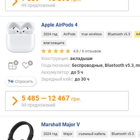
о
Audio
99 предложений
г
CD,
и
то
м
AAC
Apple AirPods 4
наход
о
2024 год
AirPods
true wireless
Bluetooth v5.3
A
на
т
влагозащита
уров
д
MP3-
4.8 /
6
отзывов
о
файл
р
Конструкция:
вкладыши
средн
о
Подключение:
беспроводные, Bluetooth v5.3, mu
качес
г
Аккумулятор:
до 5 ч
Впроч
и
Зарядный кейс:
до 30 ч
Спросить
для
х
прос
к
тех
5 485 — 12 467
д
грн.
же
е
99 предложений
MP3
ш
этого
е
впол
Marshall Major V
в
хвата
ы
2024 год
Major
съемный кабель
Bluetooth v5.3
разн
м