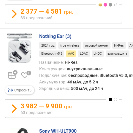
а
2 377 — 4 581
грн.
м
и
89 предложений
к
а
Nothing Ear (3)
(
м
2024 год
true wireless
игровой режим
Hi-Res
A
м
Bluetooth v5.3
AAC
LDAC
LHDC
влагозащита
)
Назначение:
Hi-Res
к
Конструкция:
внутриканальные
о
Подключение:
беспроводные, Bluetooth v5.3, mu
л
Аккумулятор:
46 мАч, до 5.2 ч
-
Зарядный кейс:
500 мАч, до 24 ч
Спросить
в
о
и
3 982 — 9 900
грн.
з
63 предложения
л
у
ч
Sony WH-ULT900