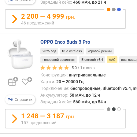
с
Зарядный кейс:
460 мАч, до 21 ч
.
ч
2 200 — 4 999
грн.
а
46 предложений
с
т
о
OPPO Enco Buds 3 Pro
т
а
2025 год
true wireless
игровой режим
(
голосовой ассистент
Bluetooth v5.4
AAC
влагозащ
Г
5.0 /
1
отзыв
ц
Конструкция:
внутриканальные
)
Хар-ки:
20 – 20000 Гц
Подключение:
беспроводные, Bluetooth v5.4, mu
ч
Аккумулятор:
58 мАч, до 12 ч
у
Спросить
Зарядный кейс:
560 мАч, до 54 ч
в
с
1 248 — 3 187
т
грн.
в
157 предложений
и
т