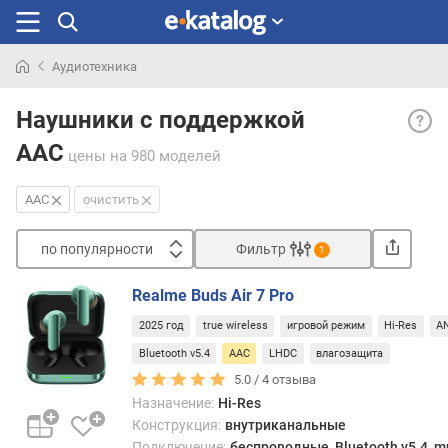
Аудиотехника
Искали
Подд
раньше
Наушники с поддержкой
AAC
AAC
— AA
цены
на 980 моделей
—
кодек
AAC
очистить
прим
в
по популярности
Фильтр
1
осно
Сортировать
в
Realme Buds Air 7 Pro
порт
п
техни
2025 год
true wireless
игровой режим
Hi-Res
A
о
Apple,
п
Bluetooth v5.4
AAC
LHDC
влагозащита
для
о
5.0 /
4
отзыва
улуч
п
Назначение:
Hi-Res
звука
у
Конструкция:
внутриканальные
пере
л
Подключение:
беспроводные, Bluetooth v5.4, mu