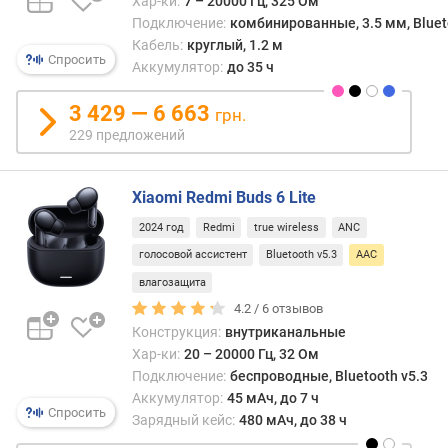
Хар-ки:
7 – 20000 Гц, 325 Ом
а
Подключение:
комбинированные, 3.5 мм, Bluetoo
к
Кабель:
круглый, 1.2 м
а
Спросить
Аккумулятор:
до 35 ч
б
е
3 429 — 6 663
грн.
л
229 предложений
я
(
м
Xiaomi Redmi Buds 6 Lite
)
2024 год
Redmi
true wireless
ANC
р
голосовой ассистент
Bluetooth v5.3
AAC
а
д
влагозащита
и
4.2 /
6
отзывов
у
Конструкция:
внутриканальные
с
Хар-ки:
20 – 20000 Гц, 32 Ом
д
Подключение:
беспроводные, Bluetooth v5.3
е
Аккумулятор:
45 мАч, до 7 ч
й
Спросить
Зарядный кейс:
480 мАч, до 38 ч
с