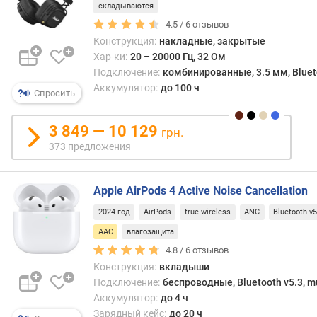
стано
складываются
заме
п
4.5 /
6
отзывов
лишь
о
Конструкция:
накладные, закрытые
на
о
Хар-ки:
20 – 20000 Гц, 32 Ом
боле
т
Подключение:
комбинированные, 3.5 мм, Bluetoo
прод
з
Аккумулятор:
до 100 ч
Спросить
форма
ы
При
в
этом,
а
3 849 — 10 129
грн.
благо
м
373 предложения
нетре
к
п
аппа
о
Apple AirPods 4 Active Noise Cancellation
части
д
подд
2024 год
AirPods
true wireless
ANC
Bluetooth v5
а
AAC
т
AAC
влагозащита
в
е
4.8 /
6
отзывов
науш
д
Конструкция:
вкладыши
обход
о
Подключение:
беспроводные, Bluetooth v5.3, mu
недор
б
Аккумулятор:
до 4 ч
и
а
Зарядный кейс:
до 20 ч