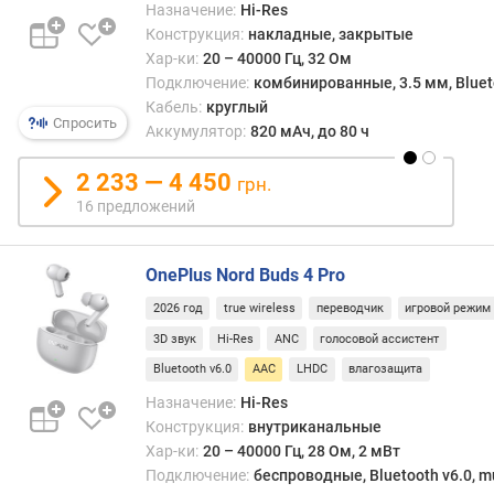
о
Назначение:
Hi-Res
н
Конструкция:
накладные, закрытые
с
Хар-ки:
20 – 40000 Гц, 32 Ом
т
Подключение:
комбинированные, 3.5 мм, Bluetoo
р
Кабель:
круглый
у
Спросить
Аккумулятор:
820 мАч, до 80 ч
к
ц
2 233 — 4 450
грн.
и
16 предложений
я
ф
OnePlus Nord Buds 4 Pro
о
р
2026 год
true wireless
переводчик
игровой режим
м
3D звук
Hi-Res
ANC
голосовой ассистент
а
Bluetooth v6.0
AAC
LHDC
влагозащита
к
о
Назначение:
Hi-Res
р
Конструкция:
внутриканальные
п
Хар-ки:
20 – 40000 Гц, 28 Ом, 2 мВт
у
Подключение:
беспроводные, Bluetooth v6.0, mu
с