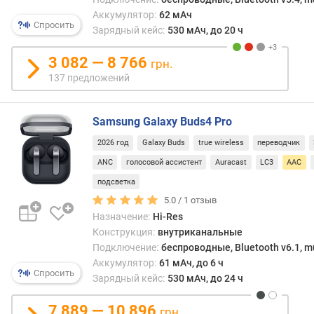
по
я
Bluet
Аккумулятор:
62 мАч
р
Спросить
В
Зарядный кейс:
530 мАч, до 20 ч
н
этом
о
смыс
3 082 — 8 766
грн.
с
он
137 предложений
т
анал
и
aptX
(см.
Samsung Galaxy Buds4 Pro
о
соот
т
2026 год
Galaxy Buds
true wireless
переводчик
пункт
д
одна
ANC
голосовой ассистент
Auracast
LC3
AAC
е
заме
ш
подсветка
уступ
е
5.0 /
1
отзыв
ему
в
Назначение:
Hi-Res
по
ы
Конструкция:
внутриканальные
возм
х
Подключение:
беспроводные, Bluetooth v6.1, mu
если
к
Аккумулятор:
61 мАч, до 6 ч
звуч
д
Спросить
Зарядный кейс:
530 мАч, до 24 ч
aptX
о
срав
р
7 889 — 10 896
с
грн.