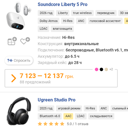
е
Soundcore Liberty 5 Pro
л
2026 год
Liberty
true wireless
переводчик
3D з
ь
Dolby Atmos
Hi-Res
ANC
голосовой ассистент
н
о
LDAC
влагозащита
с
Назначение:
Hi-Res
т
Конструкция:
внутриканальные
ь
Подключение:
беспроводные, Bluetooth v6.1, mu
(
Аккумулятор:
до 6.5 ч
д
Спросить
Зарядный кейс:
до 28 ч
Б
)
7 123 — 12 137
грн.
в
88 предложений
е
с
(
Ugreen Studio Pro
г
2025 год
игровой режим
Hi-Res
ANC
съемный 
)
Bluetooth v6.0
AAC
LDAC
складываются
к
5.0 /
1
отзыв