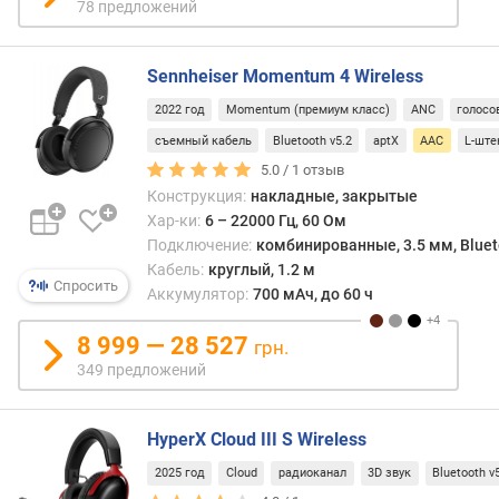
78 предложений
д
л
о
Sennheiser Momentum 4 Wireless
ж
е
2022 год
Momentum (премиум класс)
ANC
голосо
н
съемный кабель
Bluetooth v5.2
aptX
AAC
L-ште
и
5.0 /
1
отзыв
й
Конструкция:
накладные, закрытые
Хар-ки:
6 – 22000 Гц, 60 Ом
Подключение:
комбинированные, 3.5 мм, Bluetoo
и
Кабель:
круглый, 1.2 м
м
Спросить
Аккумулятор:
700 мАч, до 60 ч
п
е
8 999 — 28 527
д
грн.
а
349 предложений
н
с
HyperX Cloud III S Wireless
(
О
2025 год
Cloud
радиоканал
3D звук
Bluetooth v
м