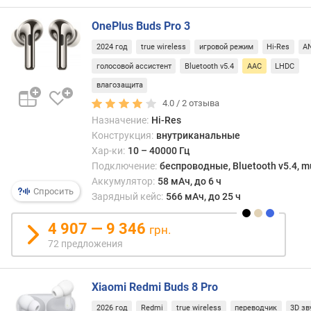
S
B
OnePlus Buds Pro 3
в
2024 год
true wireless
игровой режим
Hi-Res
A
е
голосовой ассистент
Bluetooth v5.4
AAC
LHDC
р
влагозащита
с
4.0 /
2
отзыва
и
Назначение:
Hi-Res
я
Конструкция:
внутриканальные
B
l
Хар-ки:
10 – 40000 Гц
u
Подключение:
беспроводные, Bluetooth v5.4, mu
e
Аккумулятор:
58 мАч, до 6 ч
Спросить
t
Зарядный кейс:
566 мАч, до 25 ч
o
o
4 907 — 9 346
грн.
t
72 предложения
h
ш
Xiaomi Redmi Buds 8 Pro
т
2026 год
Redmi
true wireless
переводчик
3D зв
е