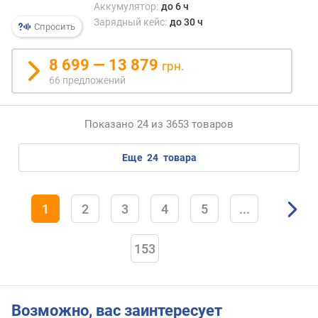
Аккумулятор:
до 6 ч
а
Зарядный кейс:
до 30 ч
т
Спросить
е
л
8 699 — 13 879
грн.
е
66 предложений
й
к
Показано 24 из 3653 товаров
о
л
и
еще
24
товара
ч
е
с
1
2
3
4
5
...
т
в
о
153
м
и
к
р
Возможно, вас заинтересует