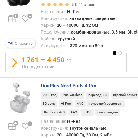
т
5.0 /
1
отзыв
в
Назначение:
Hi-Res
и
Конструкция:
накладные, закрытые
я
Хар-ки:
20 – 40000 Гц, 32 Ом
(
Подключение:
комбинированные, 3.5 мм, Bluetoo
м
Кабель:
круглый
)
Спросить
Аккумулятор:
820 мАч, до 80 ч
т
и
1 761 — 4 450
грн.
п
16 предложений
к
а
б
OnePlus Nord Buds 4 Pro
е
2026 год
true wireless
переводчик
игровой режим
л
я
3D звук
Hi-Res
ANC
голосовой ассистент
Bluetooth v6.0
AAC
LHDC
влагозащита
з
Назначение:
Hi-Res
в
Конструкция:
внутриканальные
у
Хар-ки:
20 – 40000 Гц, 28 Ом, 2 мВт
к