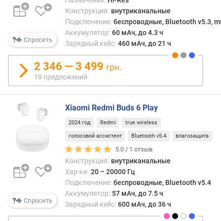
о
Конструкция:
внутриканальные
н
Подключение:
беспроводные, Bluetooth v5.3, mu
с
Аккумулятор:
60 мАч, до 4.3 ч
т
Спросить
р
Зарядный кейс:
460 мАч, до 21 ч
у
к
2 346 — 3 499
грн.
ц
19 предложений
и
я
Xiaomi Redmi Buds 6 Play
ф
2024 год
Redmi
true wireless
о
р
голосовой ассистент
Bluetooth v5.4
влагозащита
м
5.0 /
1
отзыв
а
Конструкция:
внутриканальные
к
Хар-ки:
20 – 20000 Гц
о
Подключение:
беспроводные, Bluetooth v5.4
р
Аккумулятор:
57 мАч, до 7.5 ч
п
Спросить
Зарядный кейс:
600 мАч, до 36 ч
у
с