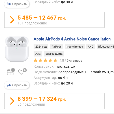
их
в
Зарядный кейс:
до 30 ч
Спросить
заме
л
слож
е
потер
5 485 — 12 467
н
грн.
К
и
101 предложение
недо
я
подо
моде
п
Apple AirPods 4 Active Noise Cancellation
можн
о
2024 год
AirPods
true wireless
ANC
Bluetooth v5
отнес
к
преж
о
AAC
влагозащита
всего
л
4.8 /
6
отзывов
высо
и
Конструкция:
вкладыши
стои
ч
Подключение:
беспроводные, Bluetooth v5.3, mu
и
е
Аккумулятор:
до 4 ч
огра
с
Зарядный кейс:
до 20 ч
Спросить
врем
т
непр
в
рабо
у
8 399 — 17 324
грн.
—
п
86 предложений
бесп
р
науш
е