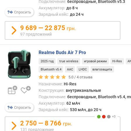
wirel
Подключение:
беспроводные, Bluetooth v5.3
я
(см.
Аккумулятор:
до 8 ч
р
Спросить
соот
Зарядный кейс:
до 24 ч
н
пункт
о
Это
9 689 — 22 875
с
грн.
могут
т
97 предложений
быть
и
как
чисто
о
Realme Buds Air 7 Pro
бесп
т
так
2025 год
true wireless
игровой режим
Hi-Res
A
д
и
е
Bluetooth v5.4
AAC
LHDC
влагозащита
комб
ш
5.0 /
4
отзыва
модел
е
Назначение:
Hi-Res
спос
в
Конструкция:
внутриканальные
работ
ы
Подключение:
беспроводные, Bluetooth v5.4, mu
такж
х
Аккумулятор:
62 мАч
пров
к
Спросить
Зарядный кейс:
530 мАч, до 20 ч
спос
д
Одна
о
2 750 — 8 766
в
грн.
р
любо
131 предложение