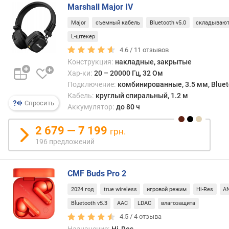
е
Marshall Major IV
л
Major
съемный кабель
Bluetooth v5.0
складываю
ь
L-штекер
н
о
4.6 /
11
отзывов
с
Конструкция:
накладные, закрытые
т
Хар-ки:
20 – 20000 Гц, 32 Ом
ь
Подключение:
комбинированные, 3.5 мм, Bluet
(
Кабель:
круглый спиральный, 1.2 м
д
Спросить
Аккумулятор:
до 80 ч
Б
)
2 679 — 7 199
грн.
196 предложений
в
е
с
CMF Buds Pro 2
(
г
2024 год
true wireless
игровой режим
Hi-Res
A
)
Bluetooth v5.3
AAC
LDAC
влагозащита
4.5 /
4
отзыва
к
Назначение:
Hi-Res