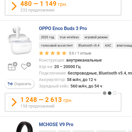
480 — 1 149
грн.
а
233 предложения
T
W
S
OPPO Enco Buds 3 Pro
т
2025 год
true wireless
игровой режим
и
голосовой ассистент
Bluetooth v5.4
AAC
влагозащ
п
5.0 /
1
отзыв
п
Конструкция:
внутриканальные
о
д
Хар-ки:
20 – 20000 Гц
к
Подключение:
беспроводные, Bluetooth v5.4, mu
л
Аккумулятор:
58 мАч, до 12 ч
Спросить
ю
Зарядный кейс:
560 мАч, до 54 ч
ч
е
1 248 — 2 613
грн.
н
158 предложений
и
я
MCHOSE V9 Pro
U