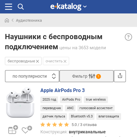
Аудиотехника
Искали
Бесп
раньше
Наушники с беспроводным
— в
подключением
данн
цены
на 3653 модели
кате
вклю
беспроводные
очистить
все
науш
по популярности
Фильтр
1
с
Сортировать
возм
Apple AirPods Pro 3
бесп
п
подк
2025 год
AirPods Pro
true wireless
о
не
п
переводчик
ANC
голосовой ассистент
отно
о
датчик пульса
Bluetooth v5.3
влагозащита
в
п
кате
5.0 /
3
отзыва
у
true
Конструкция:
внутриканальные
л