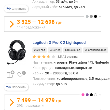
Аккумулятор:
53 мАч, до 6 ч
к
Зарядный кейс:
515 мАч, до 24 ч
Спросить
е
р
3 325 — 12 698
грн.
п
114 предложения
о
д
в
Logitech G Pro X 2 Lightspeed
о
2023 год
G Series
радиоканал
многоканальные
д
к
3.5 /
2
отзыва
а
Назначение:
игровые, Playstation 4/5, Nintendo
б
Конструкция:
накладные, закрытые
е
Хар-ки:
20 – 20000 Гц, 38 Ом
л
Подключение:
комбинированные, 3.5 мм, радио
я
Аккумулятор:
до 50 ч
Спросить
д
л
7 499 — 14 979
грн.
и
293 предложения
н