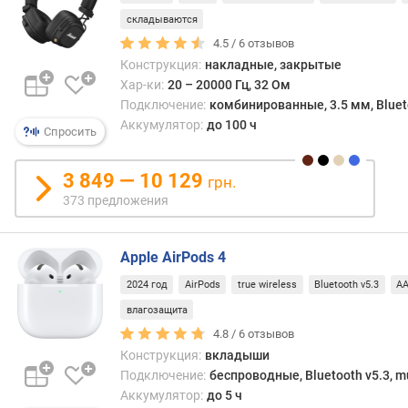
даль
складываются
связ
п
4.5 /
6
отзывов
у
о
них
Конструкция:
накладные, закрытые
о
може
Хар-ки:
20 – 20000 Гц, 32 Ом
т
дости
Подключение:
комбинированные, 3.5 мм, Bluetoo
з
неск
Аккумулятор:
до 100 ч
ы
Спросить
деся
в
метро
а
3 849 — 10 129
По
грн.
м
срав
373 предложения
с
п
true
о
wirel
Apple AirPods 4
д
клас
а
2024 год
AirPods
true wireless
Bluetooth v5.3
A
бесп
т
влагозащита
«уши
е
боле
4.8 /
6
отзывов
д
гром
о
Конструкция:
вкладыши
—
б
Подключение:
беспроводные, Bluetooth v5.3, mu
одна
а
Аккумулятор:
до 5 ч