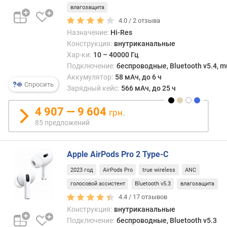
влагозащита
а
м
4.0 /
2
отзыва
и
Назначение:
Hi-Res
к
Конструкция:
внутриканальные
а
Хар-ки:
10 – 40000 Гц
(
Подключение:
беспроводные, Bluetooth v5.4, mu
м
Аккумулятор:
58 мАч, до 6 ч
м
Спросить
Зарядный кейс:
566 мАч, до 25 ч
)
4 907 — 9 604
грн.
к
85 предложений
о
л
-
Apple AirPods Pro 2 Type-C
в
о
2023 год
AirPods Pro
true wireless
ANC
и
голосовой ассистент
Bluetooth v5.3
влагозащита
з
4.4 /
17
отзывов
л
Конструкция:
внутриканальные
у
Подключение:
беспроводные, Bluetooth v5.3
ч