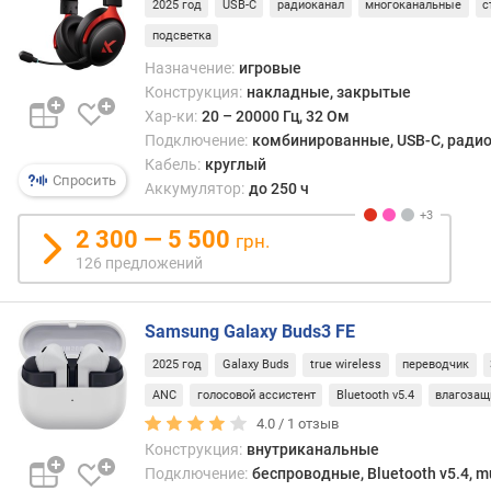
2025 год
USB-C
радиоканал
многоканальные
с
S
B
подсветка
Назначение:
игровые
в
Конструкция:
накладные, закрытые
е
Хар-ки:
20 – 20000 Гц, 32 Ом
р
Подключение:
комбинированные, USB-C, радио
с
Кабель:
круглый
и
Спросить
Аккумулятор:
до 250 ч
я
B
2 300 — 5 500
l
грн.
u
126 предложений
e
t
o
Samsung Galaxy Buds3 FE
o
2025 год
Galaxy Buds
true wireless
переводчик
t
ANC
голосовой ассистент
Bluetooth v5.4
влагозащ
h
4.0 /
1
отзыв
ш
Конструкция:
внутриканальные
т
Подключение:
беспроводные, Bluetooth v5.4, mu
е