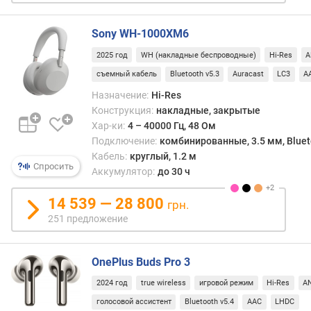
щ
н
о
Sony WH-1000XM6
с
2025 год
WH (накладные беспроводные)
Hi-Res
A
т
съемный кабель
Bluetooth v5.3
Auracast
LC3
A
ь
(
Назначение:
Hi-Res
м
Конструкция:
накладные, закрытые
В
Хар-ки:
4 – 40000 Гц, 48 Ом
т
Подключение:
комбинированные, 3.5 мм, Bluetoo
)
Кабель:
круглый, 1.2 м
Спросить
Аккумулятор:
до 30 ч
д
и
14 539 — 28 800
грн.
а
251 предложение
м
е
т
OnePlus Buds Pro 3
р
д
2024 год
true wireless
игровой режим
Hi-Res
A
и
голосовой ассистент
Bluetooth v5.4
AAC
LHDC
н