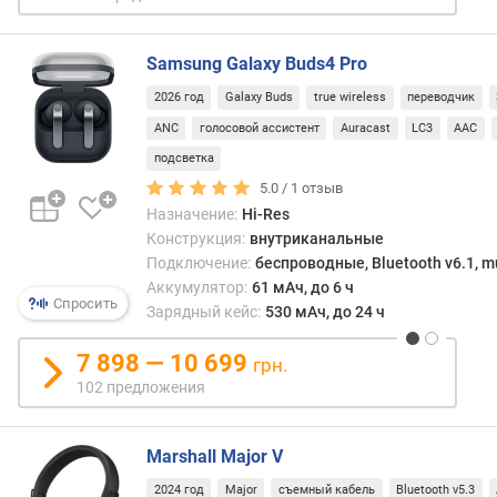
о
случа
г
устро
и
Samsung Galaxy Buds4 Pro
из
м
этой
2026 год
Galaxy Buds
true wireless
переводчик
катег
о
ANC
голосовой ассистент
Auracast
LC3
AAC
удоб
т
преж
подсветка
д
всего
о
5.0 /
1
отзыв
за
р
Назначение:
Hi-Res
счёт
о
Конструкция:
внутриканальные
отсут
г
Подключение:
беспроводные, Bluetooth v6.1, mu
прово
и
Аккумулятор:
61 мАч, до 6 ч
кото
х
Спросить
Зарядный кейс:
530 мАч, до 24 ч
огран
к
подв
д
7 898 — 10 699
грн.
и
е
102 предложения
може
ш
путат
е
под
в
Marshall Major V
рукой
ы
а
м
2024 год
Major
съемный кабель
Bluetooth v5.3