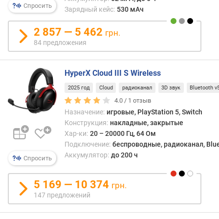
с
нюан
Спросить
Зарядный кейс:
530 мАч
.
преи
ч
и
2 857 — 5 462
а
недос
грн.
с
подр
84 предложения
т
см.
о
«Инт
т
подк
HyperX Cloud III S Wireless
а
2025 год
Cloud
радиоканал
3D звук
Bluetooth v
(
4.0 /
1
отзыв
Г
Назначение:
игровые, PlayStation 5, Switch
ц
)
Конструкция:
накладные, закрытые
Хар-ки:
20 – 20000 Гц, 64 Ом
ч
Подключение:
беспроводные, радиоканал, Blue
у
Аккумулятор:
до 200 ч
Спросить
в
с
5 169 — 10 374
т
грн.
в
147 предложений
и
т