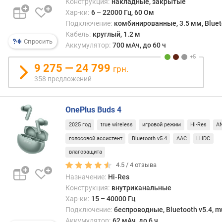
Конструкция:
накладные, закрытые
испо
)
Хар-ки:
6 – 22000 Гц, 60 Ом
разн
Подключение:
комбинированные, 3.5 мм, Bluetoo
м
спос
Кабель:
круглый, 1.2 м
и
связ
Спросить
Аккумулятор:
700 мАч, до 60 ч
н
—
.
чаще
9 275 — 24 799
ч
всего
грн.
а
Blueto
358 предложений
с
реже
т
радио
о
край
OnePlus Buds 4
т
редк
2025 год
true wireless
игровой режим
Hi-Res
A
а
—
(
ИК-
голосовой ассистент
Bluetooth v5.4
AAC
LHDC
Г
канал
влагозащита
ц
Кажд
4.5 /
4
отзыва
)
из
Назначение:
Hi-Res
этих
Конструкция:
внутриканальные
м
спос
Хар-ки:
15 – 40000 Гц
а
имее
Подключение:
беспроводные, Bluetooth v5.4, mu
к
свои
Аккумулятор:
62 мАч, до 6 ч