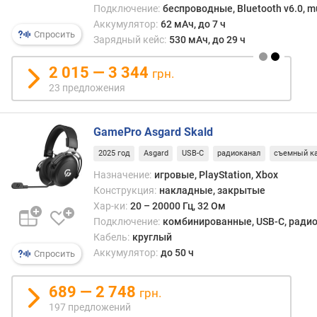
Подключение:
беспроводные, Bluetooth v6.0, mu
Аккумулятор:
62 мАч, до 7 ч
з
Спросить
а
Зарядный кейс:
530 мАч, до 29 ч
д
е
2 015 — 3 344
грн.
р
23 предложения
ж
к
а
GamePro Asgard Skald
з
2025 год
Asgard
USB-C
радиоканал
съемный к
в
у
Назначение:
игровые, PlayStation, Xbox
к
Конструкция:
накладные, закрытые
а
Хар-ки:
20 – 20000 Гц, 32 Ом
(
Подключение:
комбинированные, USB-C, радиок
м
Кабель:
круглый
с
Аккумулятор:
до 50 ч
Спросить
)
689 — 2 748
м
грн.
о
197 предложений