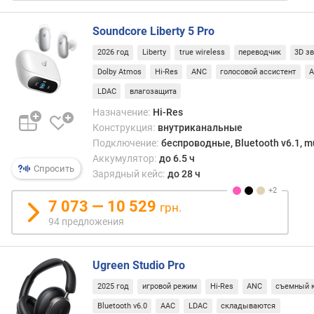
а
к
Soundcore Liberty 5 Pro
а
б
2026 год
Liberty
true wireless
переводчик
3D з
е
Dolby Atmos
Hi-Res
ANC
голосовой ассистент
л
LDAC
влагозащита
я
(
Назначение:
Hi-Res
м
Конструкция:
внутриканальные
)
Подключение:
беспроводные, Bluetooth v6.1, mu
Аккумулятор:
до 6.5 ч
р
Спросить
Зарядный кейс:
до 28 ч
а
д
7 073 — 10 529
грн.
и
94 предложения
у
с
д
Ugreen Studio Pro
е
й
2025 год
игровой режим
Hi-Res
ANC
съемный 
с
Bluetooth v6.0
AAC
LDAC
складываются