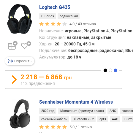
рабо
д
Logitech G435
от
л
собс
G Series
радиоканал
о
исто
ж
4.0 /
43
отзыва
пита
е
Назначение:
игровые, PlayStation 4, PlayStation
(обы
н
Конструкция:
накладные, закрытые
аккум
и
Хар-ки:
20 – 20000 Гц, 45 Ом
запас
й
Подключение:
беспроводные, радиоканал, Blu
энерг
Аккумулятор:
до 18 ч
в
Спросить
кото
и
не
м
2 218 — 6 868
грн.
беско
п
112 предложения
е
Отме
д
что
а
Sennheiser Momentum 4 Wireless
для
н
бесп
с
2022 год
Momentum (премиум класс)
ANC
голосо
пере
(
съемный кабель
Bluetooth v5.2
aptX
AAC
L-ште
сигна
О
5.0 /
1
отзыв
могут
м