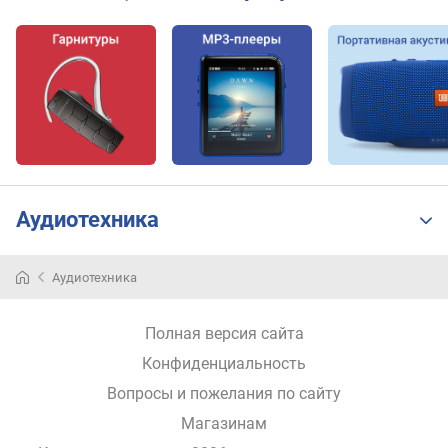
о
ф
о
н
о
в
е
м
к
о
Аудиотехника
с
т
ь
Аудиотехника
б
а
Полная версия сайта
т
а
Конфиденциальность
р
Вопросы и пожелания по сайту
е
и
Магазинам
н