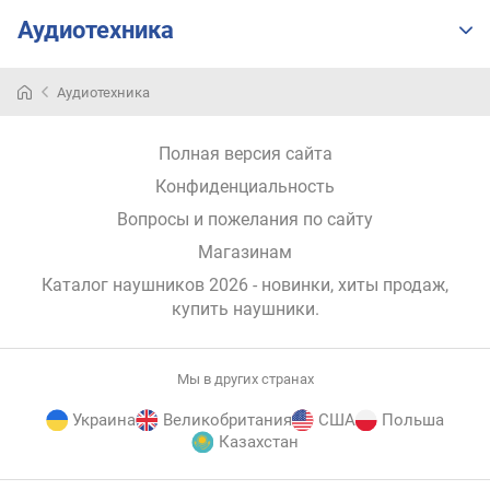
а
Аудиотехника
у
ш
н
Аудиотехника
и
к
Полная версия сайта
о
в
Конфиденциальность
(
Вопросы и пожелания по сайту
м
А
Магазинам
ч
Каталог наушников 2026 - новинки, хиты продаж,
)
купить наушники
.
е
м
Мы в других странах
к
о
Украина
Великобритания
США
Польша
с
Казахстан
т
ь