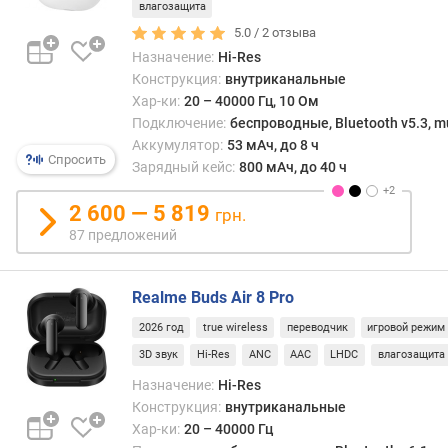
щ
влагозащита
н
5.0 /
2
отзыва
о
Назначение:
Hi-Res
с
Конструкция:
внутриканальные
т
Хар-ки:
20 – 40000 Гц, 10 Ом
ь
Подключение:
беспроводные, Bluetooth v5.3, mu
(
Аккумулятор:
53 мАч, до 8 ч
м
Спросить
Зарядный кейс:
800 мАч, до 40 ч
В
т
2 600 — 5 819
грн.
)
87 предложений
д
и
Realme Buds Air 8 Pro
а
м
2026 год
true wireless
переводчик
игровой режим
е
3D звук
Hi-Res
ANC
AAC
LHDC
влагозащита
т
р
Назначение:
Hi-Res
д
Конструкция:
внутриканальные
и
Хар-ки:
20 – 40000 Гц
н