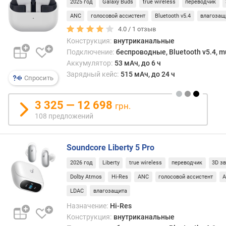
2025 год
Galaxy Buds
true wireless
переводчик
)
ANC
голосовой ассистент
Bluetooth v5.4
влагозащ
м
4.0 /
1
отзыв
и
Конструкция:
внутриканальные
н
Подключение:
беспроводные, Bluetooth v5.4, mu
.
Аккумулятор:
53 мАч, до 6 ч
ч
Зарядный кейс:
515 мАч, до 24 ч
а
Спросить
с
т
3 325 — 12 698
грн.
о
108 предложений
т
а
(
Soundcore Liberty 5 Pro
Г
ц
2026 год
Liberty
true wireless
переводчик
3D з
)
Dolby Atmos
Hi-Res
ANC
голосовой ассистент
LDAC
влагозащита
м
а
Назначение:
Hi-Res
к
Конструкция:
внутриканальные