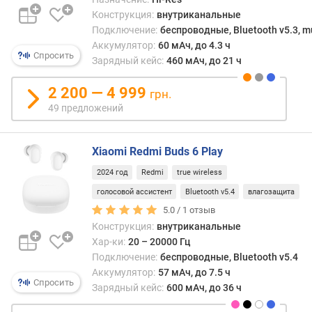
в
Конструкция:
внутриканальные
л
Подключение:
беспроводные, Bluetooth v5.3, mu
е
Аккумулятор:
60 мАч, до 4.3 ч
н
Спросить
Зарядный кейс:
460 мАч, до 21 ч
и
я
2 200 — 4 999
грн.
п
49 предложений
о
к
о
Xiaomi Redmi Buds 6 Play
л
2024 год
Redmi
true wireless
и
ч
голосовой ассистент
Bluetooth v5.4
влагозащита
е
5.0 /
1
отзыв
с
Конструкция:
внутриканальные
т
Хар-ки:
20 – 20000 Гц
в
Подключение:
беспроводные, Bluetooth v5.4
у
Аккумулятор:
57 мАч, до 7.5 ч
п
Спросить
Зарядный кейс:
600 мАч, до 36 ч
р
е