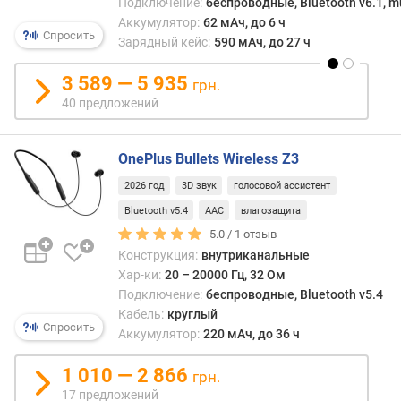
Подключение:
беспроводные, Bluetooth v6.1, mu
а
Аккумулятор:
62 мАч, до 6 ч
м
Спросить
Зарядный кейс:
590 мАч, до 27 ч
и
к
3 589 — 5 935
грн.
а
40 предложений
(
м
м
OnePlus Bullets Wireless Z3
)
2026 год
3D звук
голосовой ассистент
к
Bluetooth v5.4
AAC
влагозащита
о
5.0 /
1
отзыв
л
Конструкция:
внутриканальные
-
Хар-ки:
20 – 20000 Гц, 32 Ом
в
Подключение:
беспроводные, Bluetooth v5.4
о
Кабель:
круглый
и
Спросить
Аккумулятор:
220 мАч, до 36 ч
з
л
1 010 — 2 866
у
грн.
ч
17 предложений