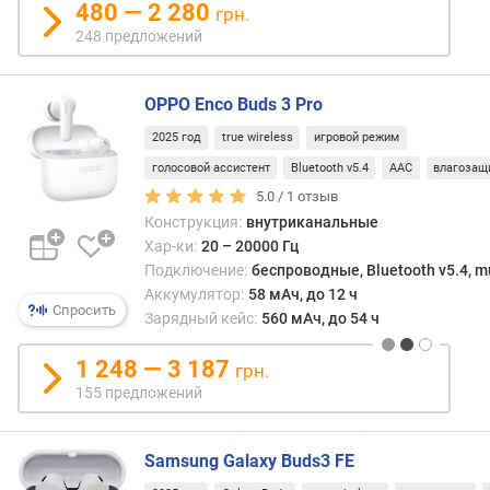
480 — 2 280
грн.
д
248 предложений
л
о
ж
OPPO Enco Buds 3 Pro
е
н
2025 год
true wireless
игровой режим
и
голосовой ассистент
Bluetooth v5.4
AAC
влагозащ
й
5.0 /
1
отзыв
Конструкция:
внутриканальные
и
Хар-ки:
20 – 20000 Гц
м
Подключение:
беспроводные, Bluetooth v5.4, mu
п
Аккумулятор:
58 мАч, до 12 ч
Спросить
е
Зарядный кейс:
560 мАч, до 54 ч
д
а
1 248 — 3 187
грн.
н
155 предложений
с
(
О
Samsung Galaxy Buds3 FE
м