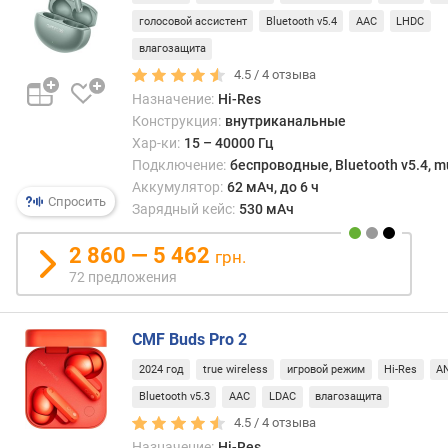
голосовой ассистент
Bluetooth v5.4
AAC
LHDC
п
влагозащита
о
о
4.5 /
4
отзыва
т
Назначение:
Hi-Res
з
Конструкция:
внутриканальные
ы
Хар-ки:
15 – 40000 Гц
в
Подключение:
беспроводные, Bluetooth v5.4, mu
а
Аккумулятор:
62 мАч, до 6 ч
м
Спросить
Зарядный кейс:
530 мАч
п
2 860 — 5 462
грн.
о
72 предложения
д
а
т
CMF Buds Pro 2
е
д
2024 год
true wireless
игровой режим
Hi-Res
A
о
Bluetooth v5.3
AAC
LDAC
влагозащита
б
4.5 /
4
отзыва
а
Назначение:
Hi-Res