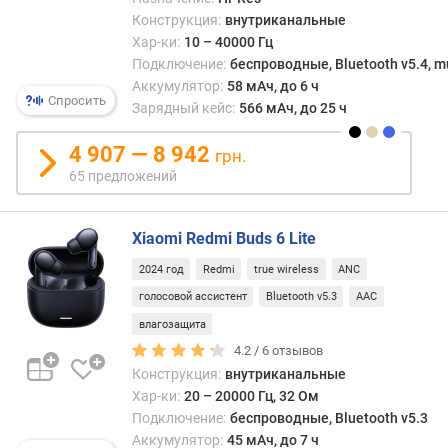
а
Конструкция:
внутриканальные
T
Хар-ки:
10 – 40000 Гц
W
Подключение:
беспроводные, Bluetooth v5.4, mu
S
Аккумулятор:
58 мАч, до 6 ч
Спросить
Зарядный кейс:
566 мАч, до 25 ч
т
и
4 907 — 8 942
грн.
п
65 предложений
п
о
д
Xiaomi Redmi Buds 6 Lite
к
л
2024 год
Redmi
true wireless
ANC
ю
голосовой ассистент
Bluetooth v5.3
AAC
ч
влагозащита
е
4.2 /
6
отзывов
н
и
Конструкция:
внутриканальные
я
Хар-ки:
20 – 20000 Гц, 32 Ом
Подключение:
беспроводные, Bluetooth v5.3
U
Аккумулятор:
45 мАч, до 7 ч