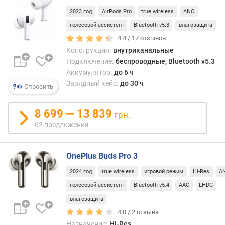
о
2023 год
AirPods Pro
true wireless
ANC
н
с
голосовой ассистент
Bluetooth v5.3
влагозащита
т
4.4 /
17
отзывов
р
Конструкция:
внутриканальные
у
Подключение:
беспроводные, Bluetooth v5.3
к
Аккумулятор:
до 6 ч
ц
Зарядный кейс:
до 30 ч
и
Спросить
я
8 699 — 13 839
грн.
ф
62 предложения
о
р
м
OnePlus Buds Pro 3
а
к
2024 год
true wireless
игровой режим
Hi-Res
A
о
голосовой ассистент
Bluetooth v5.4
AAC
LHDC
р
влагозащита
п
у
4.0 /
2
отзыва
с
Назначение:
Hi-Res