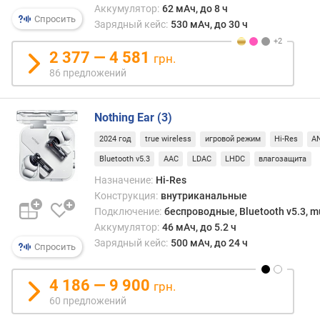
т
Аккумулятор:
62 мАч, до 8 ч
в
Спросить
Зарядный кейс:
530 мАч, до 30 ч
и
я
2 377 — 4 581
грн.
(
86 предложений
м
)
Nothing Ear (3)
т
и
2024 год
true wireless
игровой режим
Hi-Res
A
п
Bluetooth v5.3
AAC
LDAC
LHDC
влагозащита
к
Назначение:
Hi-Res
а
б
Конструкция:
внутриканальные
е
Подключение:
беспроводные, Bluetooth v5.3, mu
л
Аккумулятор:
46 мАч, до 5.2 ч
я
Зарядный кейс:
500 мАч, до 24 ч
Спросить
з
4 186 — 9 900
грн.
в
у
60 предложений
к