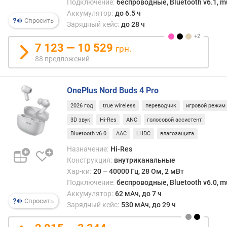
с
Подключение:
беспроводные, Bluetooth v6.1, mu
.
Аккумулятор:
до 6.5 ч
Спросить
ч
Зарядный кейс:
до 28 ч
а
с
7 123 — 10 529
грн.
т
88 предложений
о
т
а
OnePlus Nord Buds 4 Pro
(
Г
2026 год
true wireless
переводчик
игровой режим
ц
3D звук
Hi-Res
ANC
голосовой ассистент
)
Bluetooth v6.0
AAC
LHDC
влагозащита
ч
Назначение:
Hi-Res
у
Конструкция:
внутриканальные
в
Хар-ки:
20 – 40000 Гц, 28 Ом, 2 мВт
с
Подключение:
беспроводные, Bluetooth v6.0, mu
т
Аккумулятор:
62 мАч, до 7 ч
Спросить
в
Зарядный кейс:
530 мАч, до 29 ч
и
т