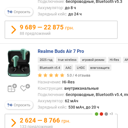
разно
Подключение:
беспроводные, Bluetooth v5.3
я
разме
Аккумулятор:
до 8 ч
р
Спросить
что
Зарядный кейс:
до 24 ч
н
позв
о
подст
9 689 — 22 875
с
грн.
науш
т
88 предложений
под
и
конкр
польз
о
Realme Buds Air 7 Pro
Прак
т
дост
2025 год
true wireless
игровой режим
Hi-Res
A
д
сили
е
Bluetooth v5.4
AAC
LHDC
влагозащита
явля
ш
5.0 /
4
отзыва
мягко
е
Назначение:
Hi-Res
долго
в
Конструкция:
внутриканальные
обще
ы
Подключение:
беспроводные, Bluetooth v5.4, mu
удоб
х
Аккумулятор:
62 мАч
и
к
Спросить
Зарядный кейс:
530 мАч, до 20 ч
в
д
то
о
2 624 — 8 766
же
грн.
р
врем
133 предложения