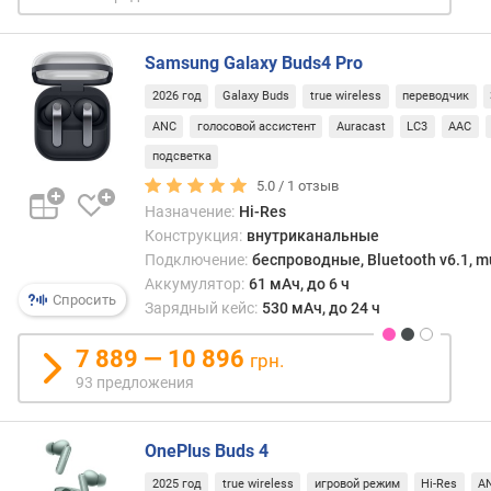
о
невы
г
стоим
и
Samsung Galaxy Buds4 Pro
м
2026 год
Galaxy Buds
true wireless
переводчик
о
ANC
голосовой ассистент
Auracast
LC3
AAC
т
подсветка
д
о
5.0 /
1
отзыв
р
Назначение:
Hi-Res
о
Конструкция:
внутриканальные
г
Подключение:
беспроводные, Bluetooth v6.1, mu
и
Аккумулятор:
61 мАч, до 6 ч
х
Спросить
Зарядный кейс:
530 мАч, до 24 ч
к
д
7 889 — 10 896
грн.
е
93 предложения
ш
е
в
OnePlus Buds 4
ы
м
2025 год
true wireless
игровой режим
Hi-Res
A