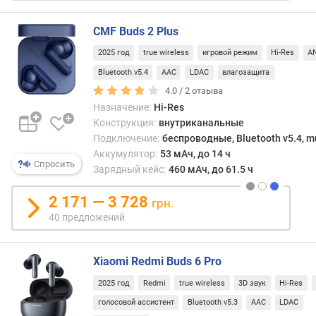
к
е
CMF Buds 2 Plus
р
2025 год
true wireless
игровой режим
Hi-Res
A
п
Bluetooth v5.4
AAC
LDAC
влагозащита
о
4.0 /
2
отзыва
д
Назначение:
Hi-Res
в
Конструкция:
внутриканальные
о
Подключение:
беспроводные, Bluetooth v5.4, mu
д
Аккумулятор:
53 мАч, до 14 ч
к
Спросить
Зарядный кейс:
460 мАч, до 61.5 ч
а
б
2 171 — 3 728
грн.
е
40 предложений
л
я
Xiaomi Redmi Buds 6 Pro
д
л
2025 год
Redmi
true wireless
3D звук
Hi-Res
и
голосовой ассистент
Bluetooth v5.3
AAC
LDAC
н