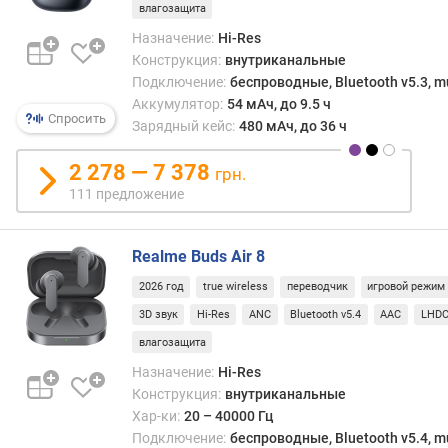
влагозащита
а
к
Назначение:
Hi-Res
а
Конструкция:
внутриканальные
б
Подключение:
беспроводные, Bluetooth v5.3, mu
е
Аккумулятор:
54 мАч, до 9.5 ч
л
Спросить
Зарядный кейс:
480 мАч, до 36 ч
я
(
2 278 — 7 378
грн.
м
111 предложение
)
р
Realme Buds Air 8
а
д
2026 год
true wireless
переводчик
игровой режим
и
3D звук
Hi-Res
ANC
Bluetooth v5.4
AAC
LHD
у
влагозащита
с
д
Назначение:
Hi-Res
е
Конструкция:
внутриканальные
й
Хар-ки:
20 – 40000 Гц
с
Подключение:
беспроводные, Bluetooth v5.4, mu