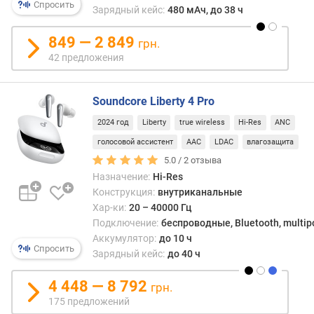
Спросить
S
Зарядный кейс:
480 мАч, до 38 ч
B
849 — 2 849
грн.
в
42 предложения
е
р
с
Soundcore Liberty 4 Pro
и
я
2024 год
Liberty
true wireless
Hi-Res
ANC
B
голосовой ассистент
AAC
LDAC
влагозащита
l
5.0 /
2
отзыва
u
Назначение:
Hi-Res
e
Конструкция:
внутриканальные
t
Хар-ки:
20 – 40000 Гц
o
Подключение:
беспроводные, Bluetooth, multip
o
Аккумулятор:
до 10 ч
t
Спросить
Зарядный кейс:
до 40 ч
h
ш
4 448 — 8 792
грн.
т
175 предложений
е