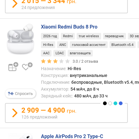
2 015 — 3 344
грн.
е
24 предложения
л
ь
н
Xiaomi Redmi Buds 8 Pro
о
с
2026 год
Redmi
true wireless
переводчик
3D зв
т
Hi-Res
ANC
голосовой ассистент
Bluetooth v5.4
ь
AAC
LDAC
влагозащита
(
3.0 /
2
отзыва
д
Назначение:
Hi-Res
Б
)
Конструкция:
внутриканальные
Подключение:
беспроводные, Bluetooth v5.4, mu
в
Аккумулятор:
54 мАч, до 8 ч
Спросить
е
Зарядный кейс:
480 мАч, до 33 ч
с
(
2 909 — 4 900
грн.
г
126 предложений
)
к
Apple AirPods Pro 2 Type-C