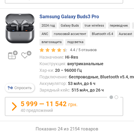
а
т
е
Samsung Galaxy Buds3 Pro
л
2024 год
Galaxy Buds
true wireless
переводчик
е
ANC
голосовой ассистент
Bluetooth v5.4
Auracast
й
влагозащита
подсветка
к
4.4 /
5
отзывов
о
Назначение:
Hi-Res
л
Конструкция:
внутриканальные
и
Хар-ки:
20 – 96000 Гц
ч
Подключение:
беспроводные, Bluetooth v5.4, mu
е
Аккумулятор:
53 мАч, до 6 ч
с
Спросить
Зарядный кейс:
515 мАч, до 26 ч
т
в
5 999 — 11 542
о
грн.
м
40 предложений
и
к
р
Показано 24 из 2154 товаров