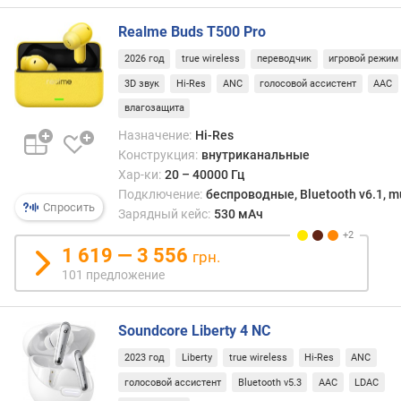
Realme Buds T500 Pro
з
а
2026 год
true wireless
переводчик
игровой режим
д
3D звук
Hi-Res
ANC
голосовой ассистент
AAC
е
р
влагозащита
ж
Назначение:
Hi-Res
к
Конструкция:
внутриканальные
а
Хар-ки:
20 – 40000 Гц
з
Подключение:
беспроводные, Bluetooth v6.1, mu
в
Спросить
Зарядный кейс:
530 мАч
у
к
1 619 — 3 556
грн.
а
101 предложение
(
м
с
Soundcore Liberty 4 NC
)
2023 год
Liberty
true wireless
Hi-Res
ANC
м
голосовой ассистент
Bluetooth v5.3
AAC
LDAC
о