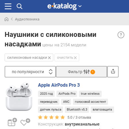
Аудиотехника
Искали
Сили
раньше
Наушники с силиконовыми
наса
насадками
— см
цены
на 2154 модели
наса
из
силиконовые насадки
очистить
силик
испо
по популярности
Фильтр
1
во
Сортировать
внут
Apple AirPods Pro 3
наушн
п
Обыч
2025 год
AirPods Pro
true wireless
о
в
п
переводчик
ANC
голосовой ассистент
комп
о
датчик пульса
Bluetooth v5.3
влагозащита
поста
п
неск
5.0 /
3
отзыва
у
наса
Конструкция:
внутриканальные
л