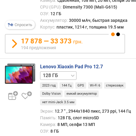
Камера:
сдвоенная, 108 МП, 20 МП, селфи 50 М
)
CPU (GPU):
Dimensity 7300 (Mali-G615)
ОЗУ:
12 ГБ
е
Аккумулятор:
30000 мАч, быстрая зарядка
м
Спросить
Корпус:
пластик, 1214 г, толщина 19.5 мм
к
о
17 878 — 33 373
грн.
с
т
194 предложения
ь
б
Lenovo Xiaoxin Pad Pro 12.7
а
т
256 ГБ
а
р
2023 год
144 Гц
GPS
Wi-Fi 6
стереозвук
е
Dolby Vision
емкий аккумулятор
и
нет mini-Jack 3.5 мм
(
м
Экран:
12.7 ″ , 2944x1840 пикс, 273 ppi, 144 Гц
А
Память:
128 ГБ, слот microSD
ч
Камера:
8 МП, селфи 13 МП
)
ОЗУ:
8 ГБ