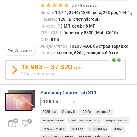
12
5.0 /
3
отзыва
п
ГБ
Экран:
12.7 ″ , 2944x1840 пикс, 273 ppi, 144 Гц
о
Память:
128 ГБ, слот microSD
о
Камера:
13 МП, селфи 8 МП
т
CPU (GPU):
Dimensity 8300 (Mali-G615)
з
ОЗУ:
8 ГБ
ы
Аккумулятор:
10200 мАч, быстрая зарядка
в
Спросить
Корпус:
металл, 620 г, толщина 6.9 мм
а
м
18 983 — 37 320
грн.
п
22 предложения
о
д
Samsung Galaxy Tab S11
а
т
128 ГБ
е
/
д
2025 год
Galaxy S
120 Гц
мощный
5G
256 ГБ
256 ГБ
о
/
ультратонкий
пыле-,влагозащита
ударостойкий
б
5G
512 ГБ
512 ГБ
USB-C ≥ 5Gbps
Wi-Fi 6E
стереозвук
стилус
а
/