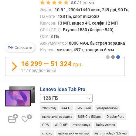
о
5.0 /
1
отзыв
а
г
Экран:
10.9 ″ , 2304x1440 пикс, 249 ppi, 90 Гц
лишь
и
Память:
128 ГБ, слот microSD
назв
м
Камера:
13 МП, видео 4K, селфи 12 МП
бренд
CPU (GPU):
Exynos 1580 (Xclipse 540)
прил
о
руку
ОЗУ:
8 ГБ
т
к
Аккумулятор:
8000 мАч, быстрая зарядка
д
Спросить
наст
Корпус:
металл, 497 г, толщина 6 мм
о
звуча
р
16 299 — 51 324
о
грн.
г
147 предложений
и
х
к
Lenovo Idea Tab Pro
д
256 ГБ
е
/
ш
2025 год
144 Гц
мощный
ультратонкий
ОЗУ
е
8
пыле-,влагозащита
USB-C ≥ 5Gbps
DisplayPort
в
ГБ
256 ГБ
GPS
Wi-Fi 6E
стереозвук
Dolby Atmos
ы
/
м
стилус
емкий аккумулятор
нет mini-Jack 3.5 мм
ОЗУ