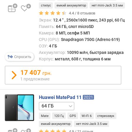
/
т
стилус
емкий аккумулятор
нет mini-Jack 3.5 мм
LTE
ы
4.4 /
8
отзывов
(
Экран:
12.4 ″ , 2560x1600 пикс, 243 ppi, 60 Гц
Г
Память:
64 ГБ, слот microSD
Б
Камера:
8 МП, селфи 5 МП
)
CPU (GPU):
Snapdragon 750G (Adreno 619)
ОЗУ:
4 ГБ
у
Аккумулятор:
10090 мАч, быстрая зарядка
л
Спросить
Корпус:
металл, 608 г, толщина 6 мм
у
ч
17 407
грн.
ш
1 предложение
е
н
н
Huawei MatePad 11
2021
а
я
128 ГБ
с
256 ГБ
Mate
120 Гц
GPS
Wi-Fi 6
стереозвук
и
с
емкий аккумулятор
нет mini-Jack 3.5 мм
т
4.9 /
21
отзыв