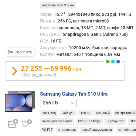
д
нет mini-Jack 3.5 мм
л
Экран:
12.7 ″ , 2944x1840 пикс, 273 ppi, 144 Гц
о
Память:
256 ГБ, нет слота microSD
ж
Камера:
сдвоенная, 13 МП, 2 МП, селфи 13 МП
е
CPU (GPU):
Snapdragon 8 Gen 3 (Adreno 750)
н
ОЗУ:
16 ГБ
и
Аккумулятор:
10200 мАч, быстрая зарядка
й
Спросить
Корпус:
металл, 640 г, толщина 6.69 мм
27 255 — 69 996
д
грн.
и
159 предложений
а
г
Samsung Galaxy Tab S10 Ultra
о
н
256 ГБ
а
/
л
2024 год
Galaxy S
120 Гц
мощный
ультратонки
5G
512 ГБ
512 ГБ
ь
/
пыле-,влагозащита
USB-C ≥ 5Gbps
DisplayPort
GP
д
5G
1 ТБ
Wi-Fi 7
стереозвук
емкий аккумулятор
нет mini-Ja
и
/