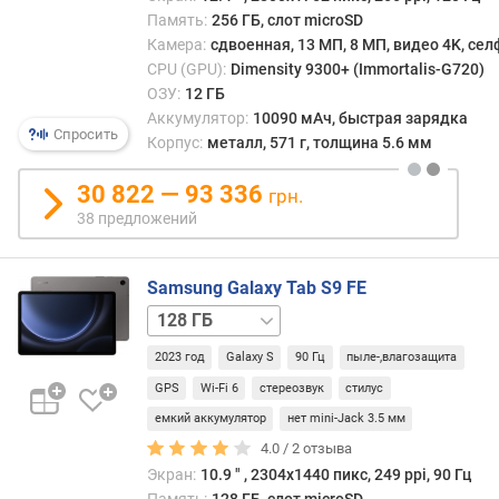
а
Память:
256 ГБ, слот microSD
т
Камера:
сдвоенная, 13 МП, 8 МП, видео 4K, се
и
CPU (GPU):
Dimensity 9300+ (Immortalis-G720)
в
ОЗУ:
12 ГБ
н
Аккумулятор:
10090 мАч, быстрая зарядка
а
Спросить
Корпус:
металл, 571 г, толщина 5.6 мм
я
п
30 822 — 93 336
грн.
а
38 предложений
м
я
т
Samsung Galaxy Tab S9 FE
ь
128 ГБ
(
/
Г
2023 год
Galaxy S
90 Гц
пыле-,влагозащита
5G
Б
)
GPS
Wi-Fi 6
стереозвук
стилус
емкий аккумулятор
нет mini-Jack 3.5 мм
в
4.0 /
2
отзыва
с
Экран:
10.9 ″ , 2304x1440 пикс, 249 ppi, 90 Гц
т
Память:
128 ГБ, слот microSD