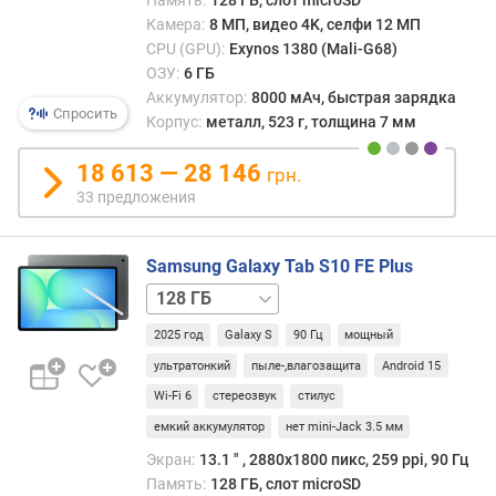
р
Камера:
8 МП, видео 4K, селфи 12 МП
о
CPU (GPU):
Exynos 1380 (Mali-G68)
е
ОЗУ:
6 ГБ
н
Аккумулятор:
8000 мАч, быстрая зарядка
н
Спросить
а
Корпус:
металл, 523 г, толщина 7 мм
я
п
18 613 — 28 146
грн.
а
33 предложения
м
я
т
Samsung Galaxy Tab S10 FE Plus
ь
128 ГБ
(
/
Г
2025 год
Galaxy S
90 Гц
мощный
5G
256 ГБ
256 ГБ
Б
/
ультратонкий
пыле-,влагозащита
Android 15
)
5G
Wi-Fi 6
стереозвук
стилус
A
емкий аккумулятор
нет mini-Jack 3.5 мм
n
Экран:
13.1 ″ , 2880x1800 пикс, 259 ppi, 90 Гц
T
Память:
128 ГБ, слот microSD
u