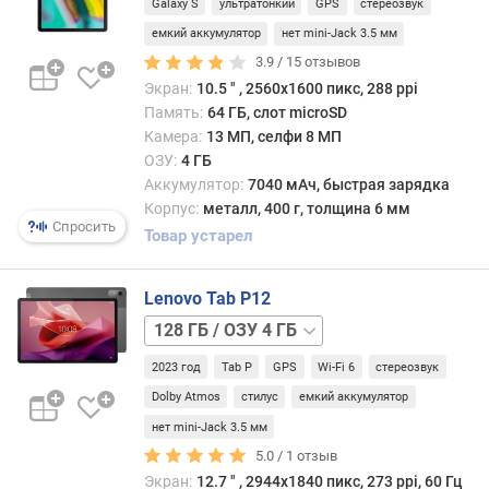
а
Galaxy S
ультратонкий
GPS
стереозвук
LTE
)
128 ГБ
емкий аккумулятор
нет mini-Jack 3.5 мм
128 ГБ
3.9 /
15
отзывов
ч
/
Экран:
10.5 ″ , 2560x1600 пикс, 288 ppi
а
LTE
Память:
64 ГБ, слот microSD
с
Камера:
13 МП, селфи 8 МП
т
ОЗУ:
4 ГБ
о
Аккумулятор:
7040 мАч, быстрая зарядка
т
а
Корпус:
металл, 400 г, толщина 6 мм
Спросить
п
Товар устарел
р
о
Lenovo Tab P12
ц
е
128 ГБ
с
/
с
2023 год
Tab P
GPS
Wi-Fi 6
стереозвук
ОЗУ
о
8
Dolby Atmos
стилус
емкий аккумулятор
р
ГБ
256 ГБ
нет mini-Jack 3.5 мм
а
5.0 /
1
отзыв
(
Экран:
12.7 ″ , 2944x1840 пикс, 273 ppi, 60 Гц
Г