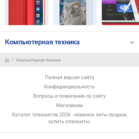
k
b
e
n
c
h
Компьютерная техника
(
p
o
Компьютерная техника
i
n
t
Полная версия сайта
s
Конфиденциальность
)
Вопросы и пожелания по сайту
с
Магазинам
т
Каталог планшетов 2026 - новинки, хиты продаж,
а
купить планшеты
.
н
д
а