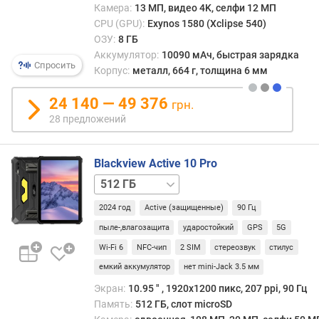
Камера:
13 МП, видео 4K, селфи 12 МП
T
CPU (GPU):
Exynos 1580 (Xclipse 540)
u
ОЗУ:
8 ГБ
B
Аккумулятор:
10090 мАч, быстрая зарядка
e
Спросить
Корпус:
металл, 664 г, толщина 6 мм
n
c
24 140 — 49 376
h
грн.
m
28 предложений
a
r
k
Blackview Active 10 Pro
(
256 ГБ
0
0
2024 год
Active (защищенные)
90 Гц
0
пыле-,влагозащита
ударостойкий
GPS
5G
p
Wi-Fi 6
NFC-чип
2 SIM
стереозвук
стилус
o
i
емкий аккумулятор
нет mini-Jack 3.5 мм
n
Экран:
10.95 ″ , 1920x1200 пикс, 207 ppi, 90 Гц
t
Память:
512 ГБ, слот microSD
s