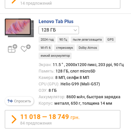
14 предложений
с
)
Lenovo Tab Plus
т
256 ГБ
и
/
п
2024 год
90 Гц
пыле-,влагозащита
GPS
8
м
ГБ
256 ГБ
а
Wi-Fi 6
стереозвук
Dolby Atmos
/
т
емкий аккумулятор
16
р
Экран:
11.5 ″ , 2000х1200 пикс, 203 ppi, 90 Гц
ГБ
и
Память:
128 ГБ, слот microSD
ц
Камера:
8 МП, селфи 8 МП
ы
CPU (GPU):
Helio G99 (Mali-G57)
п
ОЗУ:
8 ГБ
о
Аккумулятор:
8600 мАч, быстрая зарядка
Спросить
д
Корпус:
металл, 650 г, толщина 14 мм
д
е
11 018 — 18 749
грн.
р
84 предложения
ж