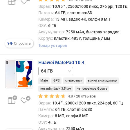
е
Экран:
10.95 ″ , 2560x1600 пикс, 276 ppi, 120 Гц
м
Память:
64 ГБ, слот microSD
а
Камера:
13 МП, видео 4K, селфи 8 МП
о
ОЗУ:
6 ГБ
х
Аккумулятор:
7250 мАч, быстрая зарядка
л
Корпус:
пластик, 485 г, толщина 7 мм
а
Спросить
Товар устарел
ж
д
е
Huawei MatePad 10.4
н
128 ГБ
и
я
Mate
GPS
стереозвук
емкий аккумулятор
W
нет mini-Jack 3.5 мм
нет сервисов Google
i
4.8 /
28
отзывов
l
Экран:
10.4 ″ , 2000х1200 пикс, 224 ppi, 60 Гц
d
Память:
64 ГБ, слот microSD
L
Камера:
8 МП, селфи 8 МП
i
ОЗУ:
4 ГБ
f
Аккумулятор:
7250 мАч