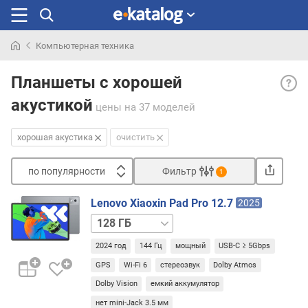
Компьютерная техника
Искали
Хоро
раньше
Планшеты с хорошей
акуст
акустикой
— да
цены
на 37 моделей
пункт
указы
хорошая акустика
очистить
в
том
по популярности
Фильтр
1
случа
Сортировать
если
Lenovo Xiaoxin Pad Pro 12.7
2025
план
п
256 ГБ
осна
о
прод
п
2024 год
144 Гц
мощный
USB-C ≥ 5Gbps
акуст
о
котор
GPS
Wi-Fi 6
стереозвук
Dolby Atmos
п
заме
у
Dolby Vision
емкий аккумулятор
прев
л
нет mini-Jack 3.5 мм