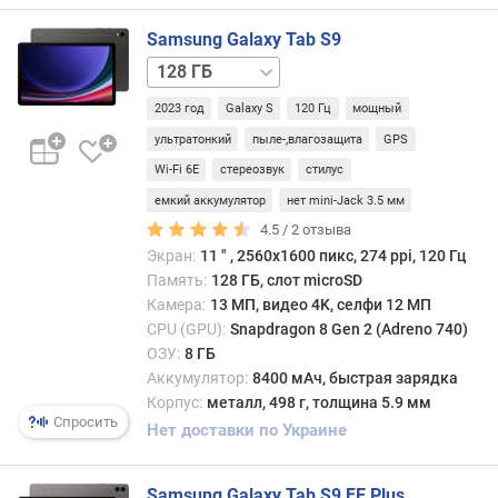
к
а
Samsung Galaxy Tab S9
H
128 ГБ
D
/
R
2023 год
Galaxy S
120 Гц
мощный
5G
256 ГБ
256 ГБ
/
ультратонкий
пыле-,влагозащита
GPS
G
5G
o
Wi-Fi 6E
стереозвук
стилус
r
емкий аккумулятор
нет mini-Jack 3.5 мм
i
4.5 /
2
отзыва
l
Экран:
11 ″ , 2560x1600 пикс, 274 ppi, 120 Гц
l
Память:
128 ГБ, слот microSD
a
Камера:
13 МП, видео 4K, селфи 12 МП
G
CPU (GPU):
Snapdragon 8 Gen 2 (Adreno 740)
l
ОЗУ:
8 ГБ
a
s
Аккумулятор:
8400 мАч, быстрая зарядка
s
Корпус:
металл, 498 г, толщина 5.9 мм
Спросить
Нет доставки по Украине
с
о
Samsung Galaxy Tab S9 FE Plus
о