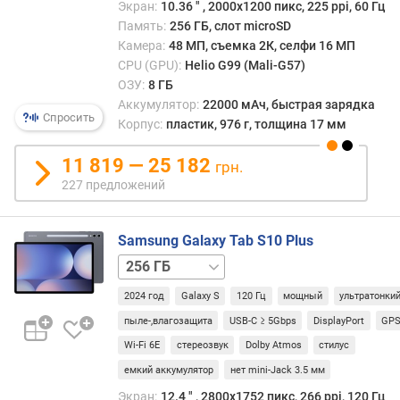
т
Экран:
10.36 ″ , 2000х1200 пикс, 225 ppi, 60 Гц
о
Память:
256 ГБ, слот microSD
т
Камера:
48 МП, съемка 2К, селфи 16 МП
а
CPU (GPU):
Helio G99 (Mali-G57)
р
ОЗУ:
8 ГБ
а
Аккумулятор:
22000 мАч, быстрая зарядка
з
Спросить
Корпус:
пластик, 976 г, толщина 17 мм
в
е
11 819 — 25 182
грн.
р
227 предложений
т
к
и
Samsung Galaxy Tab S10 Plus
(
256 ГБ
Г
/
ц
2024 год
Galaxy S
120 Гц
мощный
ультратонки
5G
512 ГБ
512 ГБ
)
/
пыле-,влагозащита
USB-C ≥ 5Gbps
DisplayPort
GP
о
5G
Wi-Fi 6E
стереозвук
Dolby Atmos
стилус
п
емкий аккумулятор
нет mini-Jack 3.5 мм
е
р
Экран:
12.4 ″ , 2800x1752 пикс, 266 ppi, 120 Гц