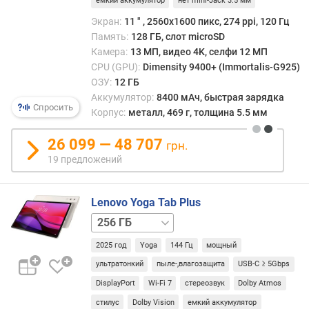
емкий аккумулятор
нет mini-Jack 3.5 мм
в
5G
л
Экран:
11 ″ , 2560x1600 пикс, 274 ppi, 120 Гц
е
Память:
128 ГБ, слот microSD
н
Камера:
13 МП, видео 4K, селфи 12 МП
и
CPU (GPU):
Dimensity 9400+ (Immortalis-G925)
я
ОЗУ:
12 ГБ
Аккумулятор:
8400 мАч, быстрая зарядка
п
Спросить
Корпус:
металл, 469 г, толщина 5.5 мм
о
к
26 099 — 48 707
грн.
о
19 предложений
л
и
ч
Lenovo Yoga Tab Plus
е
512 ГБ
с
т
2025 год
Yoga
144 Гц
мощный
в
у
ультратонкий
пыле-,влагозащита
USB-C ≥ 5Gbps
п
DisplayPort
Wi-Fi 7
стереозвук
Dolby Atmos
р
стилус
Dolby Vision
емкий аккумулятор
е