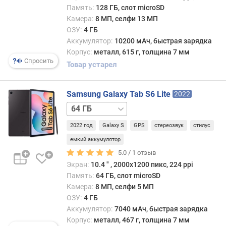
Г
Память:
128 ГБ, слот microSD
ц
Камера:
8 МП, селфи 13 МП
)
ОЗУ:
4 ГБ
Аккумулятор:
10200 мАч, быстрая зарядка
т
Корпус:
металл, 615 г, толщина 7 мм
и
Спросить
Товар устарел
п
О
З
Samsung Galaxy Tab S6 Lite
2022
У
64 ГБ
/
с
2022 год
Galaxy S
GPS
стереозвук
стилус
4G
п
128 ГБ
емкий аккумулятор
е
128 ГБ
5.0 /
1
отзыв
ц
/
Экран:
10.4 ″ , 2000х1200 пикс, 224 ppi
и
4G
Память:
64 ГБ, слот microSD
ф
Камера:
8 МП, селфи 5 МП
и
к
ОЗУ:
4 ГБ
а
Аккумулятор:
7040 мАч, быстрая зарядка
ц
Корпус:
металл, 467 г, толщина 7 мм