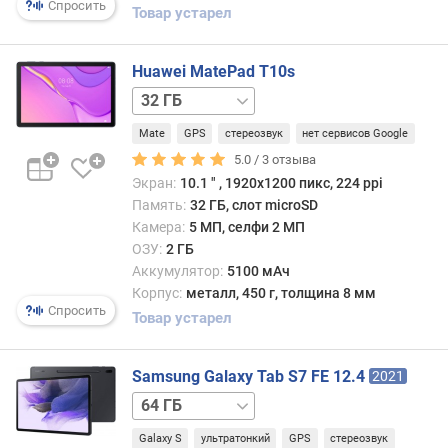
Спросить
и
Товар устарел
я
п
а
Huawei MatePad T10s
м
32 ГБ
я
/
т
Mate
GPS
стереозвук
нет сервисов Google
LTE
и
64 ГБ
5.0 /
3
отзыва
64 ГБ
Экран:
10.1 ″ , 1920x1200 пикс, 224 ppi
м
/
Память:
32 ГБ, слот microSD
а
LTE
Камера:
5 МП, селфи 2 МП
к
128 ГБ
ОЗУ:
2 ГБ
с
128 ГБ
Аккумулятор:
5100 мАч
.
/
Корпус:
металл, 450 г, толщина 8 мм
о
LTE
Спросить
Товар устарел
б
ъ
е
Samsung Galaxy Tab S7 FE 12.4
2021
м
64 ГБ
к
/
а
Galaxy S
ультратонкий
GPS
стереозвук
LTE
128 ГБ
р