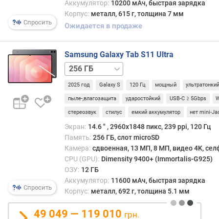
Аккумулятор:
10200 мАч, быстрая зарядка
в
Корпус:
металл, 615 г, толщина 7 мм
е
Спросить
Ожидается в продаже
с
(
г
Samsung Galaxy Tab S11 Ultra
)
256 ГБ
/
р
2025 год
Galaxy S
120 Гц
мощный
ультратонки
5G
512 ГБ
512 ГБ
а
/
пыле-,влагозащита
ударостойкий
USB-C ≥ 5Gbps
W
з
5G
1 ТБ
1 ТБ
стереозвук
стилус
емкий аккумулятор
нет mini-Ja
р
/
е
Экран:
14.6 ″ , 2960x1848 пикс, 239 ppi, 120 Гц
5G
ш
Память:
256 ГБ, слот microSD
е
Камера:
сдвоенная, 13 МП, 8 МП, видео 4K, се
н
CPU (GPU):
Dimensity 9400+ (Immortalis-G925)
и
ОЗУ:
12 ГБ
е
Аккумулятор:
11600 мАч, быстрая зарядка
(
Спросить
Корпус:
металл, 692 г, толщина 5.1 мм
п
и
49 049 — 119 010
грн.
к