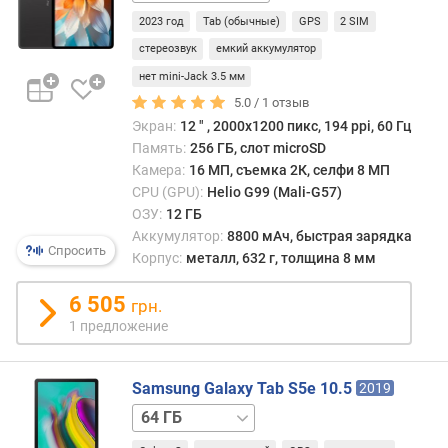
/
с
2023 год
Tab (обычные)
GPS
2 SIM
8
(
ГБ
стереозвук
емкий аккумулятор
%
)
нет mini-Jack 3.5 мм
5.0 /
1
отзыв
п
Экран:
12 ″ , 2000х1200 пикс, 194 ppi, 60 Гц
р
Память:
256 ГБ, слот microSD
о
Камера:
16 МП, съемка 2К, селфи 8 МП
ц
CPU (GPU):
Helio G99 (Mali-G57)
е
ОЗУ:
12 ГБ
с
Аккумулятор:
8800 мАч, быстрая зарядка
с
Спросить
Корпус:
металл, 632 г, толщина 8 мм
о
р
6 505
(
грн.
г
1 предложение
р
а
ф
Samsung Galaxy Tab S5e 10.5
2019
и
64 ГБ
к
/