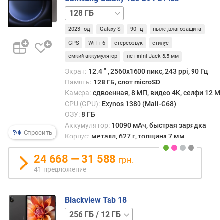
т
128 ГБ
н
/
о
2023 год
Galaxy S
90 Гц
пыле-,влагозащита
5G
256 ГБ
ш
GPS
Wi-Fi 6
стереозвук
стилус
е
емкий аккумулятор
нет mini-Jack 3.5 мм
н
и
Экран:
12.4 ″ , 2560x1600 пикс, 243 ppi, 90 Гц
е
Память:
128 ГБ, слот microSD
д
Камера:
сдвоенная, 8 МП, видео 4K, селфи 12 
и
CPU (GPU):
Exynos 1380 (Mali-G68)
с
ОЗУ:
8 ГБ
п
Аккумулятор:
10090 мАч, быстрая зарядка
л
Спросить
Корпус:
металл, 627 г, толщина 7 мм
е
й
24 668 — 31 588
грн.
/
41 предложение
к
о
р
Blackview Tab 18
п
256 ГБ
у