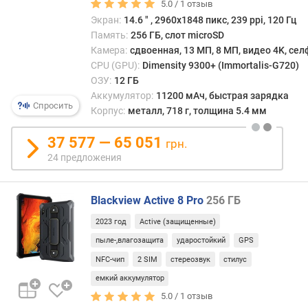
5.0 /
1
отзыв
с
5G
п
Экран:
14.6 ″ , 2960x1848 пикс, 239 ppi, 120 Гц
л
Память:
256 ГБ, слот microSD
е
Камера:
сдвоенная, 13 МП, 8 МП, видео 4K, се
я
CPU (GPU):
Dimensity 9300+ (Immortalis-G720)
(
ОЗУ:
12 ГБ
"
Аккумулятор:
11200 мАч, быстрая зарядка
Спросить
)
Корпус:
металл, 718 г, толщина 5.4 мм
P
37 577 — 65 051
грн.
P
24 предложения
I
(
p
Blackview Active 8 Pro
256 ГБ
p
i
2023 год
Active (защищенные)
)
пыле-,влагозащита
ударостойкий
GPS
NFC-чип
2 SIM
стереозвук
стилус
ч
а
емкий аккумулятор
с
5.0 /
1
отзыв