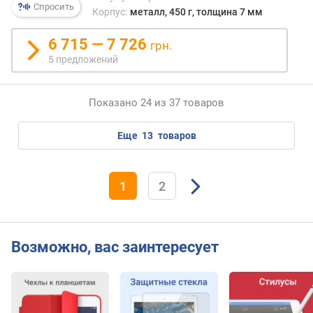
e
Спросить
Корпус:
металл, 450 г, толщина 7 мм
(
E
6 715 — 7 726
грн.
x
5 предложений
t
r
e
Показано 24 из 37 товаров
m
e
)
еще
13
товаров
(
p
o
1
2
i
n
t
s
Возможно, вас заинтересует
)
G
e
e