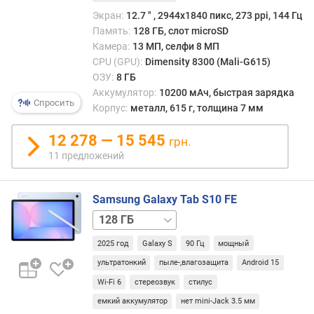
по
я
качес
Экран:
12.7 ″ , 2944x1840 пикс, 273 ppi, 144 Гц
р
обыч
Память:
128 ГБ, слот microSD
н
дина
Камера:
13 МП, селфи 8 МП
о
Такая
CPU (GPU):
Dimensity 8300 (Mali-G615)
с
инфо
ОЗУ:
8 ГБ
т
допо
Аккумулятор:
10200 мАч, быстрая зарядка
и
подч
Спросить
Корпус:
металл, 615 г, толщина 7 мм
высо
о
уров
т
12 278 — 15 545
грн.
устро
д
11 предложений
При
е
этом
ш
в
е
Samsung Galaxy Tab S10 FE
харак
в
128 ГБ
обыч
ы
/
прив
х
2025 год
Galaxy S
90 Гц
мощный
5G
256 ГБ
256 ГБ
не
к
/
ультратонкий
пыле-,влагозащита
Android 15
полн
д
5G
назв
Wi-Fi 6
стереозвук
стилус
о
акуст
р
емкий аккумулятор
нет mini-Jack 3.5 мм
систе