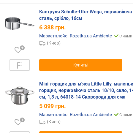
н
о
Каструля Schulte-Ufer Wega, нержавіюча
с
сталь, срібло, 16см
т
6 388
грн.
и
Маркетплейс: Rozetka.ua Ambiente
С нами 
о
(Киев)
т
д
е
Купить!
ш
е
в
Міні-горщик для м'яса Little Lilly, малень
ы
горщик, нержавіюча сталь 18/10, скло, 1
х
см, 1,3 л, 64018-14 Сковороди для сма
к
д
5 099
грн.
о
Маркетплейс: Rozetka.ua Ambiente
С нами 
р
(Киев)
о
г