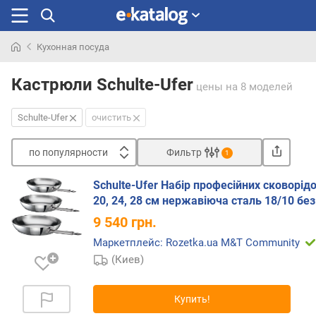
Кухонная посуда
Искали
раньше
Кастрюли Schulte-Ufer
цены
на 8 моделей
Schulte-Ufer
очистить
по популярности
Фильтр
1
Сортировать
Schulte-Ufer Набір професійних сковорідо
п
20, 24, 28 см нержавіюча сталь 18/10 бе
о
9 540
грн.
п
о
Маркетплейс: Rozetka.ua M&T Community
п
(Киев)
у
л
я
Купить!
р