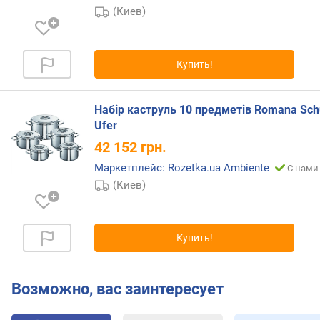
е
(Киев)
н
и
я
Купить!
п
о
Набір каструль 10 предметів Romana Schu
к
Ufer
о
л
42 152
грн.
и
Маркетплейс: Rozetka.ua Ambiente
С нами 
ч
(Киев)
е
с
т
в
Купить!
у
п
р
Возможно, вас заинтересует
е
д