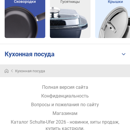
л
о
ж
е
н
и
й
Кухонная посуда
о
с
н
Кухонная посуда
о
в
н
Полная версия сайта
ы
Конфиденциальность
х
Вопросы и пожелания по сайту
п
р
Магазинам
е
Каталог Schulte-Ufer 2026
- новинки, хиты продаж,
д
купить кастрюли
.
м