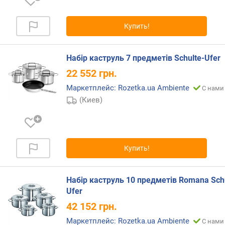
п
о
о
Купить!
т
з
ы
Набір каструль 7 предметів Schulte-Ufer
в
22 552
грн.
а
м
Маркетплейс: Rozetka.ua Ambiente
С нами 
(Киев)
п
о
д
а
т
Купить!
е
д
о
Набір каструль 10 предметів Romana Schu
б
Ufer
а
42 152
грн.
в
Маркетплейс: Rozetka.ua Ambiente
л
С нами 