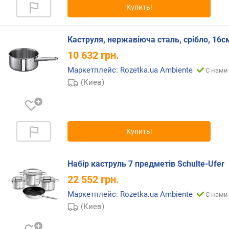
и
Купить!
м
о
Каструля, нержавіюча сталь, срібло, 16с
т
10 632
грн.
д
о
Маркетплейс: Rozetka.ua Ambiente
С нами 
р
(Киев)
о
г
и
х
Купить!
к
д
е
Набір каструль 7 предметів Schulte-Ufer
ш
е
22 552
грн.
в
Маркетплейс: Rozetka.ua Ambiente
С нами 
ы
(Киев)
м