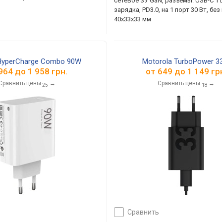
сетевое ЗУ GaN, разъемы: USB-C 1
зарядка, PD3.0, на 1 порт 30 Вт, без
40x33x33 мм
HyperCharge Combo 90W
Motorola TurboPower 
964
до
1 958
грн.
от
649
до
1 149
гр
Сравнить цены
→
Сравнить цены
→
25
18
сравнить