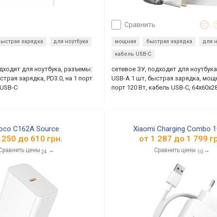
сравнить
0
быстрая зарядка
для ноутбука
мощная
быстрая зарядка
для н
кабель USB-C
одходит для ноутбука, разъемы:
сетевое ЗУ, подходит для ноутбука
страя зарядка, PD3.0, на 1 порт
USB-A 1 шт, быстрая зарядка, мощн
 USB-C
порт 120 Вт, кабель USB-C, 64x60x2
oco C162A Source
Xiaomi Charging Combo 
т
250
до
610
грн.
от
1 287
до
1 799
гр
Сравнить цены
→
Сравнить цены
→
24
10