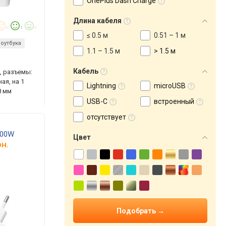
OnePlus Dash Charge
Длина кабеля
0
1
0
≤ 0.5 м
0.51 – 1 м
оутбука
1.1 – 1.5 м
> 1.5 м
Кабель
, разъемы:
ая, на 1
Lightning
microUSB
8 мм
USB-C
встроенный
отсутствует
100W
Цвет
н.