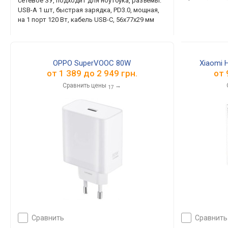
сетевое ЗУ, подходит для ноутбука, разъемы:
USB-A 1 шт, быстрая зарядка, PD3.0, мощная,
на 1 порт 120 Вт, кабель USB-C, 56x77x29 мм
OPPO SuperVOOC 80W
Xiaomi 
от
1 389
до
2 949
грн.
от
Сравнить цены
→
17
сравнить
сравнить