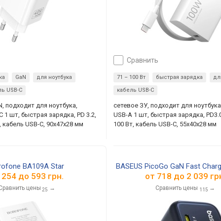
сравнить
ка
GaN
для ноутбука
71 – 100 Вт
быстрая зарядка
дл
ль USB-C
кабель USB-C
N, подходит для ноутбука,
сетевое ЗУ, подходит для ноутбука
 1 шт, быстрая зарядка, PD 3.2,
USB-A 1 шт, быстрая зарядка, PD3.0
т, кабель USB-C, 90x47x28 мм
100 Вт, кабель USB-C, 55x40x28 мм
rofone BA109A Star
BASEUS PicoGo GaN Fast Charg
т
254
до
593
грн.
от
718
до
2 039
гр
Сравнить цены
→
Сравнить цены
→
25
115