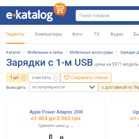
Гаджеты
Компьютеры
Фото
TV
Аудио
Бы
Каталог
/
Мобильные и связь
/
Мобильные аксессуары
/
Зарядки д
Зарядки с 1-м USB
цены
на 5971 модель
1 шт
очистить
Сохранить список
по популярности
с доставкой по У
Выводить
Apple Power Adapter 20W
Ug
от
464
до
2 565
грн.
от
Сравнить цены
→
61