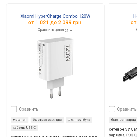
Xiaomi HyperCharge Combo 120W
H
от
1 021
до
2 099
грн.
о
Сравнить цены
→
27
сравнить
сравнить
мощная
быстрая зарядка
для ноутбука
быстрая заряд
кабель USB-C
сетевое ЗУ Ga
зарядка, PD3.0,