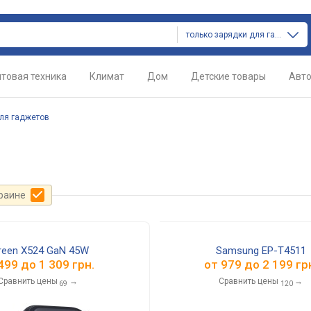
только зарядки для гаджетов
товая техника
Климат
Дом
Детские товары
Авт
ля гаджетов
краине
reen X524 GaN 45W
Samsung EP-T4511
499
до
1 309
грн.
от
979
до
2 199
гр
Сравнить цены
→
Сравнить цены
→
69
120