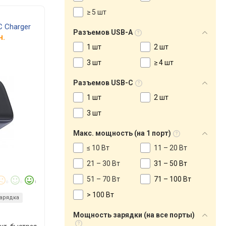
≥ 5 шт
 Charger
Разъемов USB-A
н.
1 шт
2 шт
3 шт
≥ 4 шт
Разъемов USB-C
1 шт
2 шт
3 шт
Макс. мощность (на 1 порт)
≤ 10 Вт
11 – 20 Вт
21 – 30 Вт
31 – 50 Вт
51 – 70 Вт
71 – 100 Вт
0
0
1
> 100 Вт
арядка
Мощность зарядки (на все порты)