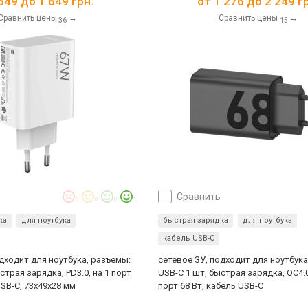
649
до
1 649
грн.
от
1 276
до
2 249
гр
Сравнить цены
→
Сравнить цены
→
36
15
сравнить
0
0
0
1
ка
для ноутбука
быстрая зарядка
для ноутбука
кабель USB-C
одходит для ноутбука, разъемы:
сетевое ЗУ, подходит для ноутбука
страя зарядка, PD3.0, на 1 порт
USB-C 1 шт, быстрая зарядка, QC4.0,
USB-C, 73x49x28 мм
порт 68 Вт, кабель USB-C