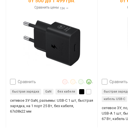
от
500
до
1 499
грн.
от
Сравнить цены
→
134
сравнить
сравнить
0
0
0
1
быстрая зарядка
GaN
без кабеля
быстрая заряд
кабель USB-C
сетевое ЗУ GaN, разъемы: USB-C 1 шт, быстрая
зарядка, на 1 порт 25 Вт, без кабеля,
сетевое ЗУ, п
67x38x22 мм
USB-A 1 шт, бы
67 Вт, кабель 