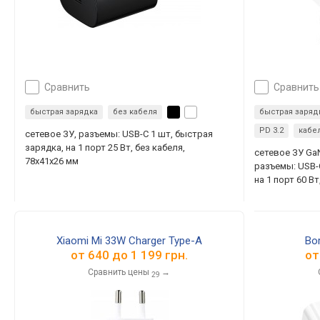
сравнить
сравнить
быстрая зарядка
без кабеля
быстрая заряд
PD 3.2
кабе
сетевое ЗУ, разъемы: USB-C 1 шт, быстрая
зарядка, на 1 порт 25 Вт, без кабеля,
сетевое ЗУ Ga
78x41x26 мм
разъемы: USB-C
на 1 порт 60 В
Xiaomi Mi 33W Charger Type-A
Bo
от
640
до
1 199
грн.
о
Сравнить цены
→
29