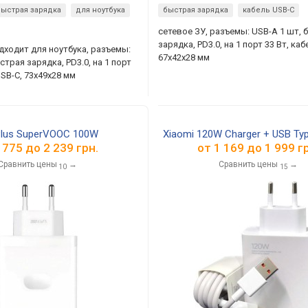
быстрая зарядка
для ноутбука
быстрая зарядка
кабель USB-C
сетевое ЗУ, разъемы: USB-A 1 шт, 
зарядка, PD3.0, на 1 порт 33 Вт, ка
одходит для ноутбука, разъемы:
67x42x28 мм
страя зарядка, PD3.0, на 1 порт
USB-C, 73x49x28 мм
lus SuperVOOC 100W
Xiaomi 120W Charger + USB Ty
 775
до
2 239
грн.
от
1 169
до
1 999
гр
Сравнить цены
→
Сравнить цены
→
10
15