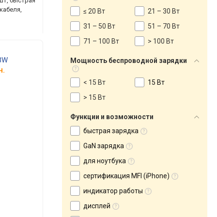
 шт, быстрая
 кабеля,
≤ 20 Вт
21 – 30 Вт
31 – 50 Вт
51 – 70 Вт
71 – 100 Вт
> 100 Вт
33W
Мощность беспроводной зарядки
н.
< 15 Вт
15 Вт
> 15 Вт
Функции и возможности
быстрая зарядка
GaN зарядка
для ноутбука
сертификация MFI (iPhone)
индикатор работы
дисплей