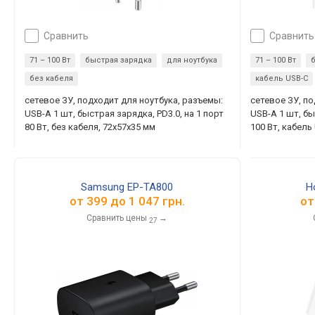
сравнить
сравнить
71 – 100 Вт
быстрая зарядка
для ноутбука
71 – 100 Вт
без кабеля
кабель USB-C
сетевое ЗУ, подходит для ноутбука, разъемы:
сетевое ЗУ, п
USB-A 1 шт, быстрая зарядка, PD3.0, на 1 порт
USB-A 1 шт, бы
80 Вт, без кабеля, 72x57x35 мм
100 Вт, кабель
Samsung EP-TA800
H
от
399
до
1 047
грн.
о
Сравнить цены
→
27