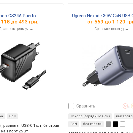
oco CS24A Puerto
Ugreen Nexode 30W GaN USB C
т
118
до
493
грн.
от
569
до
1 120
гр
Сравнить цены
→
Сравнить цены
→
74
27
сравнить
0
ка
GaN
Nexode (зарядные GaN)
быстрая з
GaN
без кабеля
N, разъемы: USB-C 1 шт, быстрая
 на 1 порт 25 Вт