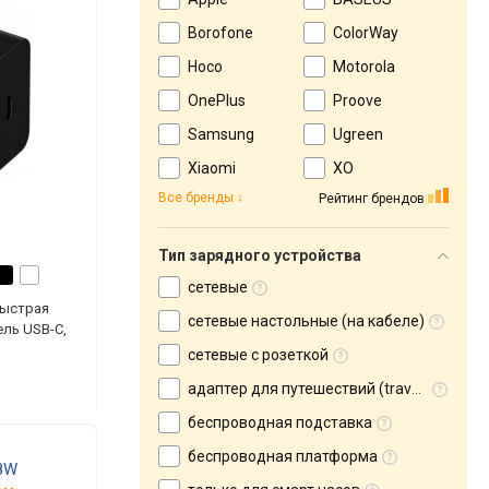
Borofone
ColorWay
Hoco
Motorola
OnePlus
Proove
Samsung
Ugreen
Xiaomi
XO
Все бренды
Рейтинг брендов
Тип зарядного устройства
сетевые
быстрая
сетевые настольные (на кабеле)
бель USB-C,
сетевые с розеткой
адаптер для путешествий (travel adapter)
беспроводная подставка
беспроводная платформа
68W