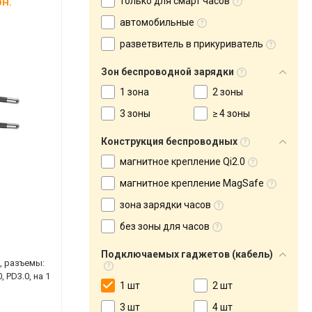
н.
только для смарт часов
автомобильные
разветвитель в прикуриватель
Зон беспроводной зарядки
1 зона
2 зоны
3 зоны
≥ 4 зоны
Конструкция беспроводных
магнитное крепление Qi2.0
магнитное крепление MagSafe
зона зарядки часов
без зоны для часов
Подключаемых гаджетов (кабель)
, разъемы:
 PD3.0, на 1
1 шт
2 шт
3 шт
4 шт