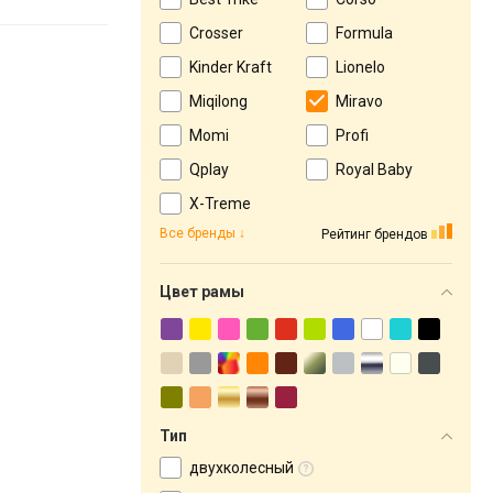
Crosser
Formula
Kinder Kraft
Lionelo
Miqilong
Miravo
Momi
Profi
Qplay
Royal Baby
X-Treme
Все бренды
Рейтинг брендов
Цвет рамы
Тип
двухколесный