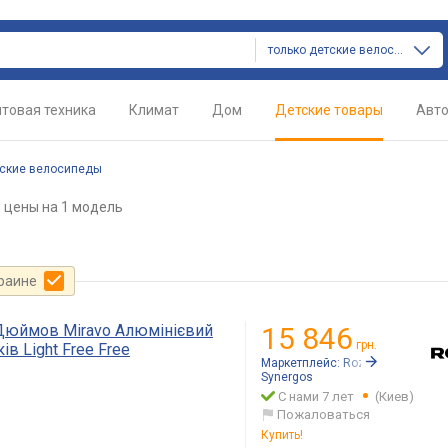
только детские велосипеды
товая техника
Климат
Дом
Детские товары
Авт
ские велосипеды
цены
на 1 модель
краине
Дюймов Miravo Алюмінієвий
15 846
грн.
в Light Free Free
Маркетплейс:
Rozetka.ua
Synergos
С нами 7 лет
(Киев)
Пожаловаться
Купить!