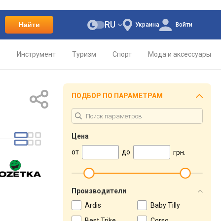
RU
Найти
Украина
Войти
о
Инструмент
Туризм
Спорт
Мода и аксессуары
ПОДБОР ПО ПАРАМЕТРАМ
Цена
от
до
грн.
Производители
Ardis
Baby Tilly
Best Trike
Corso