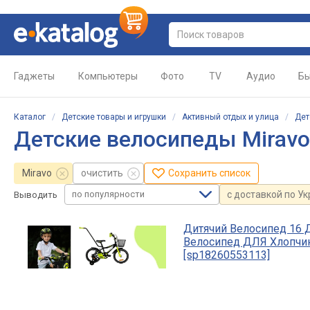
Гаджеты
Компьютеры
Фото
TV
Аудио
Бы
Каталог
/
Детские товары и игрушки
/
Активный отдых и улица
/
Дет
Детские велосипеды Miravo
Miravo
очистить
Сохранить список
по популярности
с доставкой по У
Выводить
Дитячий Велосипед 16 
Велосипед ДЛЯ Хлопчикі
[sp18260553113]