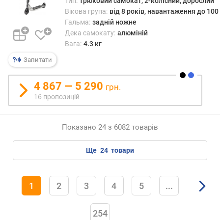
Тип:
трюковий самокат, 2-колісний, дорослий
Вікова група:
від 8 років, навантаження до 100 
Гальма:
задній ножне
Дека самокату:
алюміній
Вага:
4.3 кг
Запитати
4 867 — 5 290
грн.
16 пропозицій
Показано 24 з 6082 товарів
ще
24
товари
1
2
3
4
5
...
254