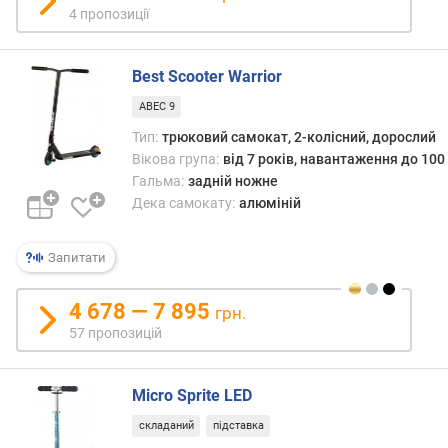
4 пропозиції
о
г
о
Best Scooter Warrior
к
о
ABEC 9
л
Тип:
трюковий самокат, 2-колісний, дорослий
е
Вікова група:
від 7 років, навантаження до 100 
с
Гальма:
задній ножне
а
Дека самокату:
алюміній
(
с
м
Запитати
)
4 678 — 7 895
ж
грн.
о
57 пропозицій
р
с
т
Micro Sprite LED
к
складаний
підставка
і