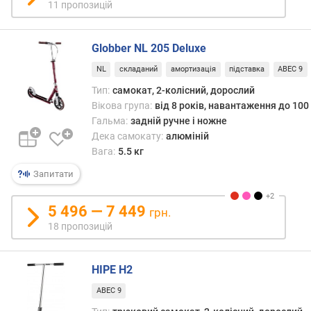
11 пропозицій
Globber NL 205 Deluxe
NL
складаний
амортизація
підставка
ABEC 9
Тип:
самокат, 2-колісний, дорослий
Вікова група:
від 8 років, навантаження до 100 
Гальма:
задній ручне і ножне
Дека самокату:
алюміній
Вага:
5.5 кг
Запитати
5 496 — 7 449
грн.
18 пропозицій
HIPE H2
ABEC 9