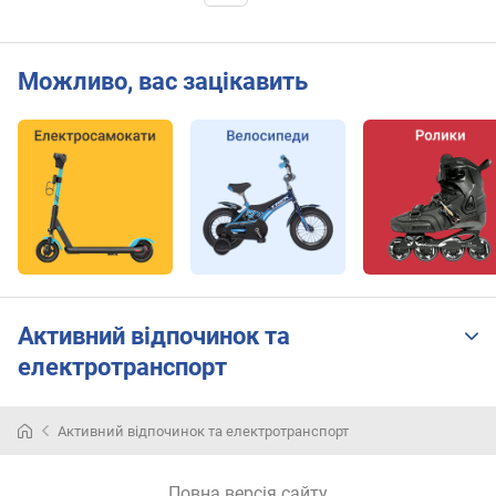
Можливо, вас зацікавить
Активний відпочинок та
електротранспорт
Самокат
Активний відпочинок та електротранспорт
–
не
просто
Повна версія сайту