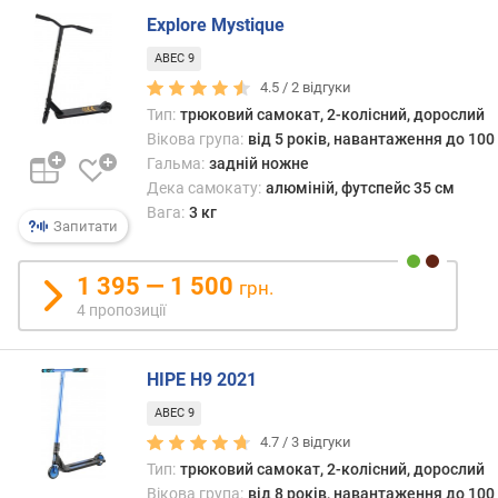
о
Explore Mystique
д
а
ABEC 9
в
4.5 /
2
відгуки
а
Тип:
трюковий самокат, 2-колісний, дорослий
н
Вікова група:
від 5 років, навантаження до 100 
н
Гальма:
задній ножне
я
Дека самокату:
алюміній, футспейс 35 см
Вага:
3 кг
з
Запитати
а
к
1 395 — 1 500
грн.
і
4 пропозиції
л
ь
к
HIPE H9 2021
і
с
ABEC 9
т
4.7 /
3
відгуки
ю
Тип:
трюковий самокат, 2-колісний, дорослий
п
Вікова група:
від 8 років, навантаження до 100 