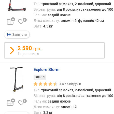
в
Тип:
трюковий самокат, 2-колісний, дорослий
а
Вікова група:
від 8 років, навантаження до 100 
г
Гальма:
задній ножне
р
Дека самокату:
алюміній, футспейс 42 см
у
Вага:
4.5 кг
п
а
Запитати
,
в
2 590
грн.
і
1 пропозиція
д
(
р
Explore Storm
о
к
ABEC 9
і
4.5 /
6
відгуків
в
Тип:
трюковий самокат, 2-колісний, дорослий
)
Вікова група:
від 8 років, навантаження до 100 
Гальма:
задній ножне
м
Дека самокату:
алюміній
і
Вага:
3.2 кг