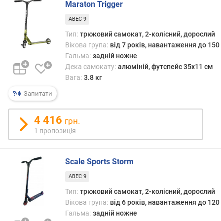
Maraton Trigger
р
е
ABEC 9
н
Тип:
трюковий самокат, 2-колісний, дорослий
с
Вікова група:
від 7 років, навантаження до 150 
(
Гальма:
задній ножне
с
Дека самокату:
алюміній, футспейс 35x11 см
м
Вага:
3.8 кг
)
Запитати
в
а
4 416
г
грн.
а
1 пропозиція
(
к
Scale Sports Storm
г
)
ABEC 9
Тип:
трюковий самокат, 2-колісний, дорослий
Вікова група:
від 6 років, навантаження до 120 
Гальма:
задній ножне