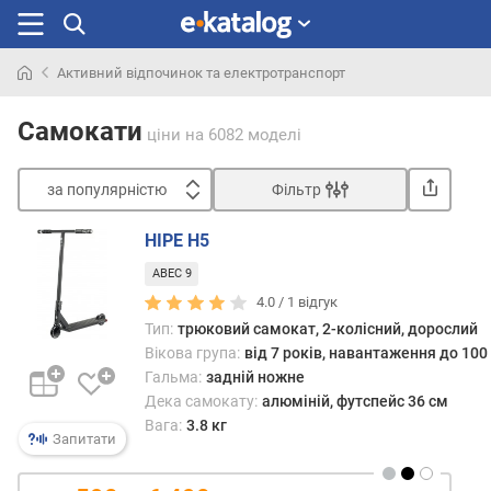
Активний відпочинок та електротранспорт
Шукали
раніше
Самокати
ціни
на 6082 моделі
за популярністю
Фільтр
Сортувати
HIPE H5
з
ABEC 9
а
п
4.0 /
1
відгук
о
Тип:
трюковий самокат, 2-колісний, дорослий
п
Вікова група:
від 7 років, навантаження до 100 
у
Гальма:
задній ножне
л
Дека самокату:
алюміній, футспейс 36 см
я
Вага:
3.8 кг
р
Запитати
н
і