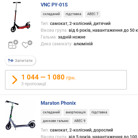
у
VNC PY-01S
т
складаний
підставка
ABEC 7
д
Тип:
самокат, 2-колісний, дитячий
і
Вікова група:
від 6 років, навантаження до 50 к
а
Гальма:
задній ножне
м
Дека самокату:
алюміній
е
т
Запитати
р
п
е
1 044 — 1 080
грн.
р
3 пропозиції
е
д
н
Maraton Phonix
ь
складаний
амортизація
підставка
о
г
дискове гальмо
ABEC 9
о
Тип:
самокат, 2-колісний, дорослий
к
Вікова група:
від 5 років, навантаження до 100 