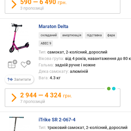
590 — 6 490
грн.
с
3 пропозиції
т
ю
Maraton Delta
в
і
складаний
амортизація
підставка
фара
д
ABEC 9
д
Тип:
самокат, 2-колісний, дорослий
е
Вікова група:
від 4 років, навантаження до 80 к
ш
Гальма:
задній ручне і ножне
е
Дека самокату:
алюміній
в
и
Вага:
4.3 кг
Запитати
х
д
2 944 — 4 324
грн.
о
7 пропозицій
д
о
р
iTrike SR 2-067-4
о
г
Тип:
трюковий самокат, 2-колісний, дорослий