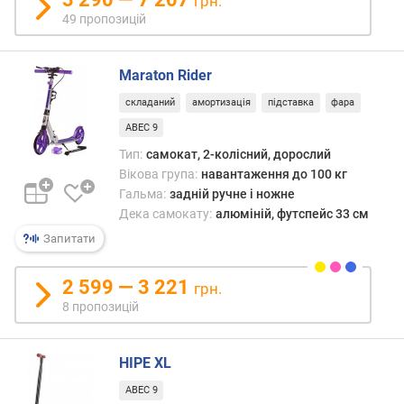
грн.
н
49 пропозицій
а
в
а
Maraton Rider
н
складаний
амортизація
підставка
фара
т
а
ABEC 9
ж
Тип:
самокат, 2-колісний, дорослий
е
Вікова група:
навантаження до 100 кг
н
Гальма:
задній ручне і ножне
н
Дека самокату:
алюміній, футспейс 33 см
я
Запитати
(
к
г
2 599 — 3 221
грн.
)
8 пропозицій
в
і
HIPE XL
к
ABEC 9
о