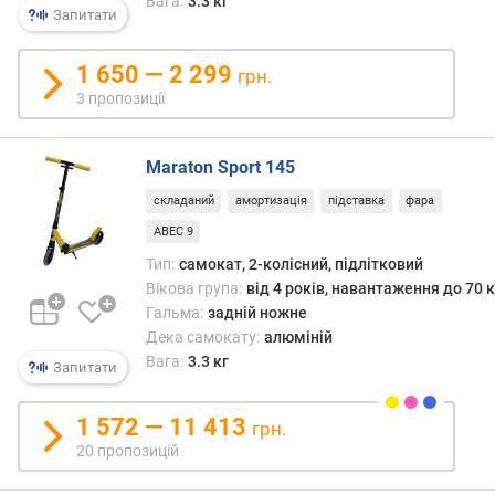
х
Вага:
3.3 кг
Запитати
з
а
1 650 — 2 299
грн.
в
3 пропозиції
і
д
г
Maraton Sport 145
у
складаний
амортизація
підставка
фара
к
а
ABEC 9
м
Тип:
самокат, 2-колісний, підлітковий
и
Вікова група:
від 4 років, навантаження до 70 к
Гальма:
задній ножне
з
Дека самокату:
алюміній
а
Вага:
3.3 кг
Запитати
д
а
т
1 572 — 11 413
грн.
о
20 пропозицій
ю
д