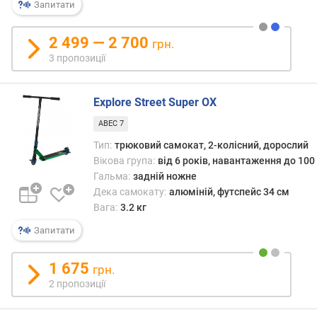
н
Запитати
.
з
2 499 — 2 700
грн.
р
3 пропозиції
і
с
т
Explore Street Super OX
м
ABEC 7
а
Тип:
трюковий самокат, 2-колісний, дорослий
к
Вікова група:
від 6 років, навантаження до 100 
с
Гальма:
задній ножне
.
Дека самокату:
алюміній, футспейс 34 см
з
Вага:
3.2 кг
р
і
Запитати
с
т
1 675
грн.
х
2 пропозиції
о
м