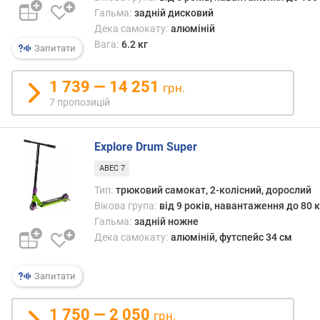
о
Гальма:
задній дисковий
л
Дека самокату:
алюміній
е
Вага:
6.2 кг
с
Запитати
а
(
1 739 — 14 251
грн.
с
7 пропозицій
м
)
Explore Drum Super
д
і
ABEC 7
а
Тип:
трюковий самокат, 2-колісний, дорослий
м
Вікова група:
від 9 років, навантаження до 80 к
е
Гальма:
задній ножне
т
Дека самокату:
алюміній, футспейс 34 см
р
з
а
Запитати
д
н
1 750 — 2 050
грн.
ь