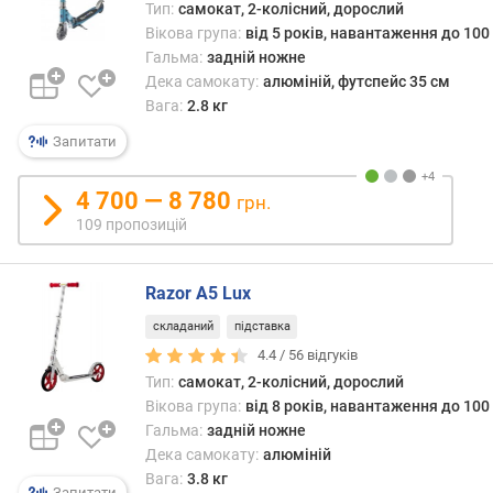
Тип:
самокат, 2-колісний, дорослий
с
Вікова група:
від 5 років, навантаження до 100 
т
ь
Гальма:
задній ножне
к
Дека самокату:
алюміній, футспейс 35 см
о
Вага:
2.8 кг
л
Запитати
і
с
4 700 — 8 780
грн.
в
109 пропозицій
а
л
ь
Razor A5 Lux
н
складаний
підставка
и
ц
4.4 /
56
відгуків
я
Тип:
самокат, 2-колісний, дорослий
Вікова група:
від 8 років, навантаження до 100 
м
Гальма:
задній ножне
а
Дека самокату:
алюміній
к
Вага:
3.8 кг
Запитати