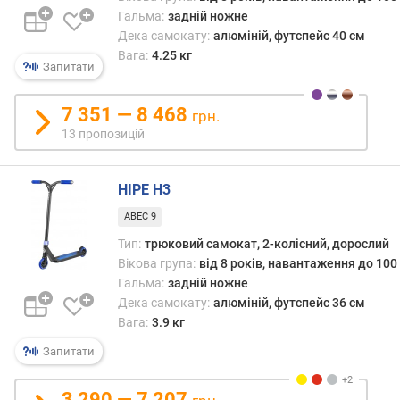
р
Гальма:
задній ножне
о
Дека самокату:
алюміній, футспейс 40 см
п
Вага:
4.25 кг
о
Запитати
з
и
7 351 — 8 468
грн.
ц
і
13 пропозицій
й
HIPE H3
м
ABEC 9
а
Тип:
трюковий самокат, 2-колісний, дорослий
к
Вікова група:
від 8 років, навантаження до 100 
с
Гальма:
задній ножне
и
м
Дека самокату:
алюміній, футспейс 36 см
а
Вага:
3.9 кг
л
Запитати
ь
н
е
3 290 — 7 207