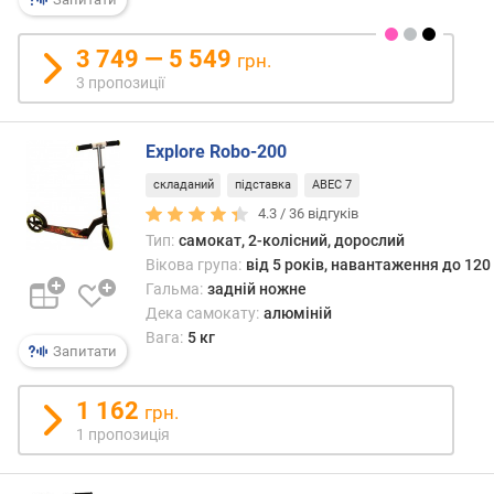
с
и
м
3 749 — 5 549
грн.
а
3 пропозиції
л
ь
н
Explore Robo-200
а
в
складаний
підставка
ABEC 7
и
4.3 /
36
відгуків
с
Тип:
самокат, 2-колісний, дорослий
о
Вікова група:
від 5 років, навантаження до 120 
т
Гальма:
задній ножне
а
Дека самокату:
алюміній
(
Вага:
5 кг
с
Запитати
м
)
1 162
грн.
1 пропозиція
к
л
і