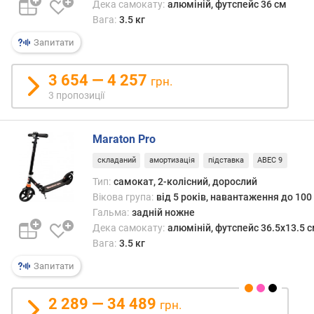
Дека самокату:
алюміній, футспейс 36 см
Вага:
3.5 кг
Запитати
3 654 — 4 257
грн.
3 пропозиції
Maraton Pro
складаний
амортизація
підставка
ABEC 9
Тип:
самокат, 2-колісний, дорослий
Вікова група:
від 5 років, навантаження до 100 
Гальма:
задній ножне
Дека самокату:
алюміній, футспейс 36.5х13.5 
Вага:
3.5 кг
Запитати
2 289 — 34 489
грн.