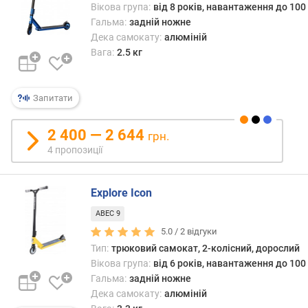
и
Вікова група:
від 8 років, навантаження до 100 
х
Гальма:
задній ножне
Дека самокату:
алюміній
в
Вага:
2.5 кг
і
д
д
Запитати
о
р
2 400 — 2 644
о
грн.
г
4 пропозиції
и
х
д
Explore Icon
о
ABEC 9
д
5.0 /
2
відгуки
е
Тип:
трюковий самокат, 2-колісний, дорослий
ш
Вікова група:
від 6 років, навантаження до 100 
е
Гальма:
задній ножне
в
и
Дека самокату:
алюміній