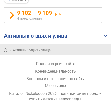
я
р
9 102 — 9 109
н
грн.
о
4 предложения
с
т
и
Активный отдых и улица
о
т
Активный отдых и улица
д
е
Полная версия сайта
ш
е
Конфиденциальность
в
Вопросы и пожелания по сайту
ы
х
Магазинам
к
Каталог Nickelodeon 2026
- новинки, хиты продаж,
д
купить детские велосипеды
.
о
р