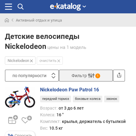
Активный отдых и улица
Искали
раньше
Детские велосипеды
Nickelodeon
цены
на 1 модель
Nickelodeon
очистить
по популярности
Фильтр
1
Сортировать
Nickelodeon Paw Patrol 16
п
передний тормоз
боковые колеса
звонок
о
п
Возраст:
от 3 до 6 лет
о
Колеса:
16 "
п
Комплект:
крылья, держатель с бутылкой
у
Вес:
10.5 кг
л
Спросить