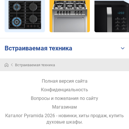
д
л
о
ж
е
н
и
й
Встраиваемая техника
о
Встраиваемая техника
Бренд,
б
который
ъ
прочно
е
Полная версия сайта
основался
м
на
Конфиденциальность
(
украинском
л
Вопросы и пожелания по сайту
рынке.
)
Магазинам
Под
Киевом
Каталог Pyramida 2026
- новинки, хиты продаж,
купить
в
работает
ы
духовые шкафы
.
завод,
с