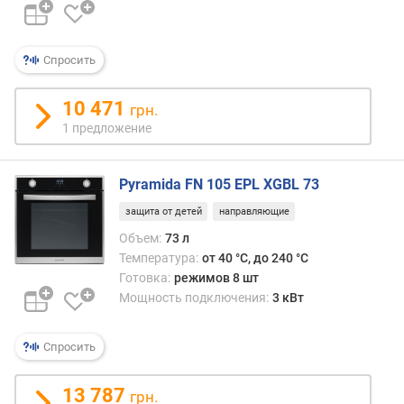
п
о
о
Спросить
т
з
10 471
грн.
ы
1 предложение
в
а
м
Pyramida FN 105 EPL XGBL 73
п
защита от детей
направляющие
о
Объем:
73 л
д
Температура:
от 40 °C, до 240 °C
а
Готовка:
режимов 8 шт
т
Мощность подключения:
3 кВт
е
д
о
Спросить
б
а
13 787
грн.
в