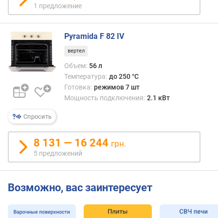
л
1 предложение
е
н
Pyramida F 82 IV
и
я
вертел
Объем:
56 л
п
Температура:
до 250 °C
о
Готовка:
режимов 7 шт
к
о
Мощность подключения:
2.1 кВт
л
Спросить
и
ч
е
8 131 — 16 244
грн.
с
5 предложений
т
в
у
Возможно, вас заинтересует
п
р
е