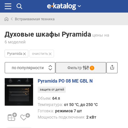
Встраиваемая техника
Искали
раньше
Духовые шкафы Pyramida
цены
на
6 моделей
Pyramida
очистить
по популярности
Фильтр
1
Сортировать
Pyramida PO 08 ME GBL N
п
защита от детей
о
п
Объем:
64 л
о
Температура:
от 50 °C, до 250 °C
п
Готовка:
режимов 7 шт
у
Мощность подключения:
2 кВт
л
я