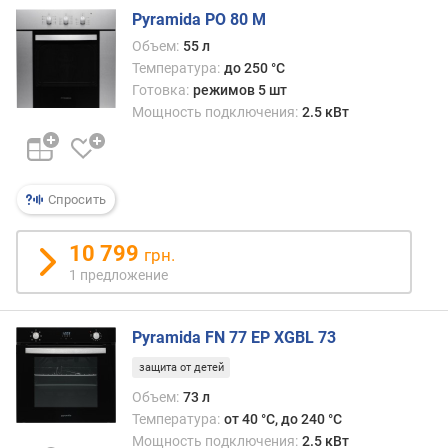
г
Pyramida PO 80 M
и
Объем:
55 л
м
Температура:
до 250 °C
Готовка:
режимов 5 шт
о
т
Мощность подключения:
2.5 кВт
д
о
р
о
Спросить
г
и
10 799
грн.
х
1 предложение
к
д
е
Pyramida FN 77 EP XGBL 73
ш
е
защита от детей
в
Объем:
73 л
ы
Температура:
от 40 °C, до 240 °C
м
Мощность подключения:
2.5 кВт