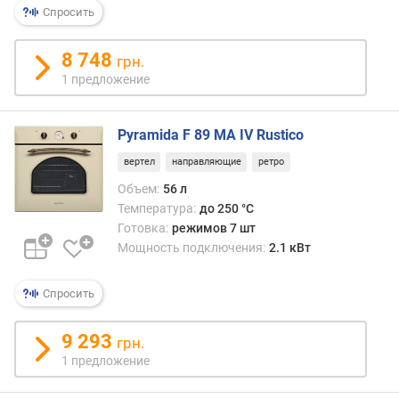
Спросить
р
н
о
8 748
грн.
с
1 предложение
т
и
Pyramida F 89 MA IV Rustico
о
т
вертел
направляющие
ретро
д
Объем:
56 л
е
Температура:
до 250 °C
ш
Готовка:
режимов 7 шт
е
Мощность подключения:
2.1 кВт
в
ы
Спросить
х
к
д
9 293
грн.
о
1 предложение
р
о