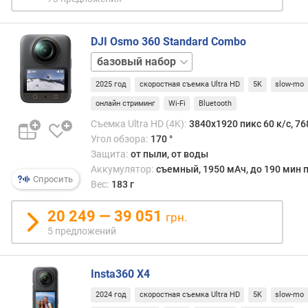
д
л
о
DJI Osmo 360 Standard Combo
ж
Adventure
е
н
2025 год
скоростная съемка Ultra HD
5K
slow-mo
и
онлайн стриминг
Wi-Fi
Bluetooth
й
Съемка Ultra HD (4K):
3840x1920 пикс 60 к/с, 76
Угол обзора:
170 °
Защита:
от пыли, от воды
п
ы
Аккумулятор:
съемный, 1950 мАч, до 190 мин п
Спросить
л
Вес:
183 г
е
-
20 249 — 39 051
грн.
,
5 предложений
в
л
а
Insta360 X4
г
2024 год
скоростная съемка Ultra HD
5K
slow-mo
о