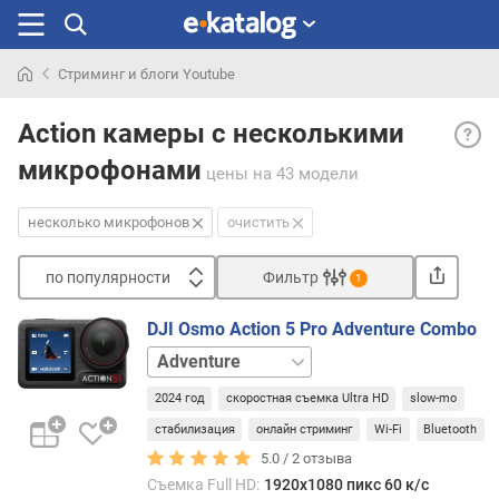
Стриминг и блоги Youtube
Искали
Неск
раньше
Action камеры с несколькими
микр
микрофонами
— на
цены
на 43 модели
в
каме
несколько микрофонов
очистить
неск
встр
по популярности
Фильтр
1
микр
Сортировать
—
DJI Osmo Action 5 Pro Adventure Combo
чаще
п
базовый
всего
о
набор
двух,
п
2024 год
скоростная съемка Ultra HD
slow-mo
но
о
встре
стабилизация
онлайн стриминг
Wi-Fi
Bluetooth
п
и
5.0 /
2
отзыва
у
боль
л
Съемка Full HD:
1920x1080 пикс 60 к/с