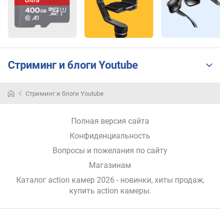
е
м
к
о
с
Стриминг и блоги Youtube
т
ь
(
Стриминг и блоги Youtube
м
А
ч
Полная версия сайта
)
Конфиденциальность
а
Вопросы и пожелания по сайту
к
Магазинам
к
Каталог action камер 2026 - новинки, хиты продаж,
у
м
купить action камеры
.
у
л