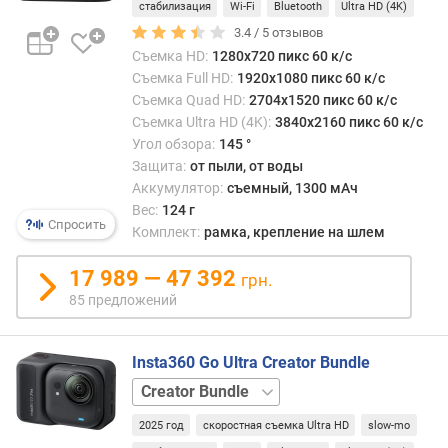
с
стабилизация
Wi-Fi
Bluetooth
Ultra HD (4K)
ъ
3.4 /
5
отзывов
е
Съемка HD:
1280x720 пикс 60 к/с
м
Съемка Full HD:
1920x1080 пикс 60 к/с
к
Съемка Quad HD:
2704x1520 пикс 60 к/с
а
Съемка Ultra HD (4K):
3840x2160 пикс 60 к/с
в
Угол обзора:
145 °
ы
Защита:
от пыли, от воды
ш
Аккумулятор:
съемный, 1300 мАч
е
Вес:
124 г
4
Спросить
Комплект:
рамка, крепление на шлем
K
17 989 — 47 392
з
грн.
а
85 предложений
м
е
д
Insta360 Go Ultra Creator Bundle
л
базовый
е
набор
н
2025 год
скоростная съемка Ultra HD
slow-mo
н