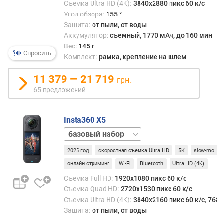
о
Съемка Ultra HD (4K):
3840x2880 пикс 60 к/с
актуа
г
Угол обзора:
155 °
для
и
Защита:
от пыли, от воды
360-
м
Аккумулятор:
съемный, 1770 мАч, до 160 мин
град
Вес:
145 г
камер
о
Спросить
Комплект:
рамка, крепление на шлем
см.
т
«Тип»
д
11 379 — 21 719
Кром
грн.
о
того,
65 предложений
р
неко
о
сист
г
шумо
Insta360 X5
и
(см.
х
Essentials
«Воз
к
Bundle
съемк
2025 год
скоростная съемка Ultra HD
5K
slow-mo
д
пред
е
онлайн стриминг
Wi-Fi
Bluetooth
Ultra HD (4K)
нали
ш
Съемка Full HD:
1920x1080 пикс 60 к/с
вспо
е
Съемка Quad HD:
2720x1530 пикс 60 к/с
микр
в
Съемка Ultra HD (4K):
3840x2160 пикс 60 к/с, 76
Все
ы
Защита:
от пыли, от воды
эти
м