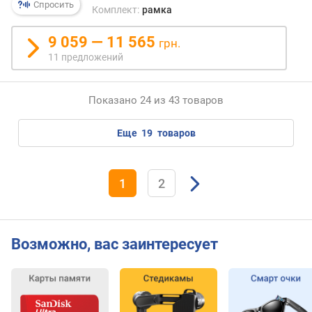
Спросить
Комплект:
рамка
.
о
9 059 — 11 565
б
грн.
ъ
11 предложений
е
м
Показано 24 из 43 товаров
к
а
р
еще
19
товаров
т
ы
п
1
2
а
м
я
т
Возможно, вас заинтересует
и
(
Г
Б
)