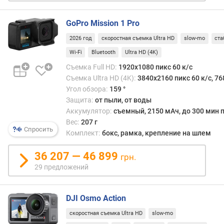
H
D
GoPro Mission 1 Pro
с
2026 год
скоростная съемка Ultra HD
slow-mo
ста
ъ
Wi-Fi
Bluetooth
Ultra HD (4K)
е
Съемка Full HD:
1920x1080 пикс 60 к/с
м
Съемка Ultra HD (4K):
3840x2160 пикс 60 к/с, 76
к
Угол обзора:
159 °
а
Защита:
от пыли, от воды
U
l
Аккумулятор:
съемный, 2150 мАч, до 300 мин 
t
Вес:
207 г
Спросить
r
Комплект:
бокс, рамка, крепление на шлем
a
H
36 207 — 46 899
грн.
D
29 предложений
(
4
K
DJI Osmo Action
)
скоростная съемка Ultra HD
slow-mo