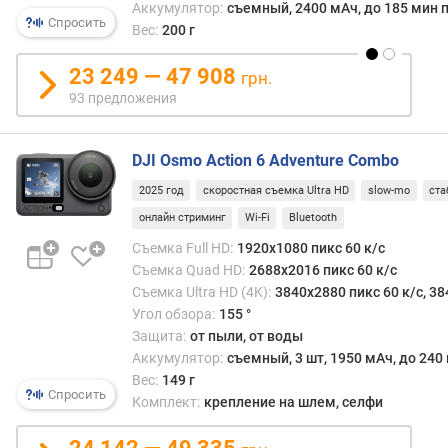
подр
Аккумулятор:
съемный, 2400 мАч, до 185 мин 
Спросить
стоит
Вес:
200 г
п
в
о
кажд
23 249 — 47 908
о
грн.
случа
т
93 предложения
уточн
з
отдел
ы
одна
в
DJI Osmo Action 6 Adventure Combo
нали
а
2025 год
скоростная съемка Ultra HD
slow-mo
ста
неск
м
микр
онлайн стриминг
Wi-Fi
Bluetooth
одно
п
Съемка Full HD:
1920x1080 пикс 60 к/с
означ
о
Съемка Quad HD:
2688x2016 пикс 60 к/с
расш
д
Съемка Ultra HD (4K):
3840x2880 пикс 60 к/с, 38
возм
а
Угол обзора:
155 °
по
т
Защита:
от пыли, от воды
работ
е
Аккумулятор:
съемный, 3 шт, 1950 мАч, до 240
со
д
Вес:
149 г
звуко
о
Спросить
Комплект:
крепление на шлем, селфи
б
а