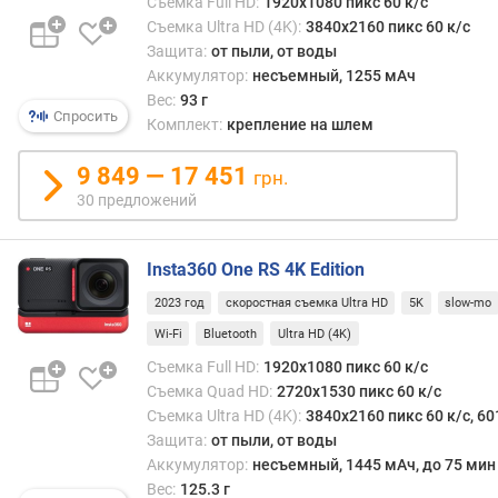
Съемка Full HD:
1920x1080 пикс 60 к/с
Съемка Ultra HD (4K):
3840x2160 пикс 60 к/с
в
Защита:
от пыли, от воды
с
т
Аккумулятор:
несъемный, 1255 мАч
р
Вес:
93 г
Спросить
о
Комплект:
крепление на шлем
е
н
9 849 — 17 451
грн.
н
30 предложений
а
я
п
Insta360 One RS 4K Edition
а
2023 год
скоростная съемка Ultra HD
5K
slow-mo
м
я
Wi-Fi
Bluetooth
Ultra HD (4K)
т
Съемка Full HD:
1920x1080 пикс 60 к/с
ь
Съемка Quad HD:
2720x1530 пикс 60 к/с
Съемка Ultra HD (4K):
3840x2160 пикс 60 к/с, 60
м
Защита:
от пыли, от воды
а
Аккумулятор:
несъемный, 1445 мАч, до 75 мин
к
Вес:
125.3 г
с