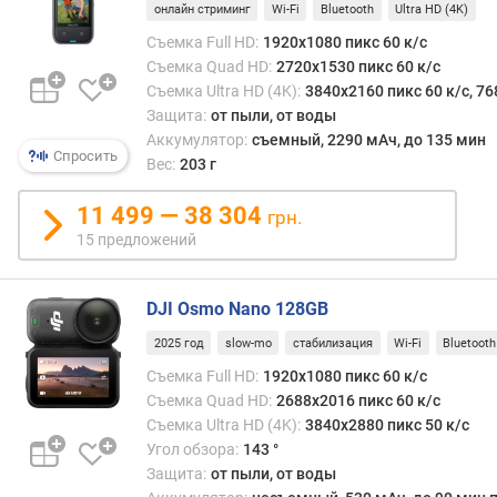
з
онлайн стриминг
Wi-Fi
Bluetooth
Ultra HD (4K)
а
Съемка Full HD:
1920x1080 пикс 60 к/с
щ
Съемка Quad HD:
2720x1530 пикс 60 к/с
и
Съемка Ultra HD (4K):
3840x2160 пикс 60 к/с, 76
т
Защита:
от пыли, от воды
а
Аккумулятор:
съемный, 2290 мАч, до 135 мин
к
Спросить
Вес:
203 г
а
м
11 499 — 38 304
грн.
е
15 предложений
р
ы
DJI Osmo Nano 128GB
с
ъ
2025 год
slow-mo
стабилизация
Wi-Fi
Bluetooth
е
Съемка Full HD:
1920x1080 пикс 60 к/с
м
Съемка Quad HD:
2688x2016 пикс 60 к/с
к
Съемка Ultra HD (4K):
3840x2880 пикс 50 к/с
а
Угол обзора:
143 °
F
Защита:
от пыли, от воды
u