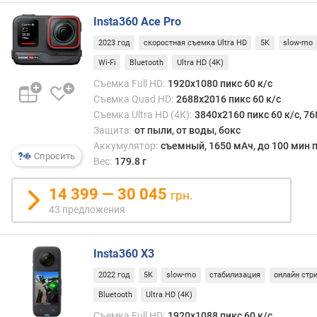
п
Insta360 Ace Pro
л
е
2023 год
скоростная съемка Ultra HD
5K
slow-mo
я
Wi-Fi
Bluetooth
Ultra HD (4K)
Съемка Full HD:
1920x1080 пикс 60 к/с
д
Съемка Quad HD:
2688x2016 пикс 60 к/с
и
Съемка Ultra HD (4K):
3840x2160 пикс 60 к/с, 76
а
Защита:
от пыли, от воды, бокс
г
о
Аккумулятор:
съемный, 1650 мАч, до 100 мин 
Спросить
н
Вес:
179.8 г
а
л
14 399 — 30 045
грн.
ь
43 предложения
ф
р
о
Insta360 X3
н
2022 год
5K
slow-mo
стабилизация
онлайн стр
т
а
Bluetooth
Ultra HD (4K)
л
Съемка Full HD:
1920x1088 пикс 60 к/с