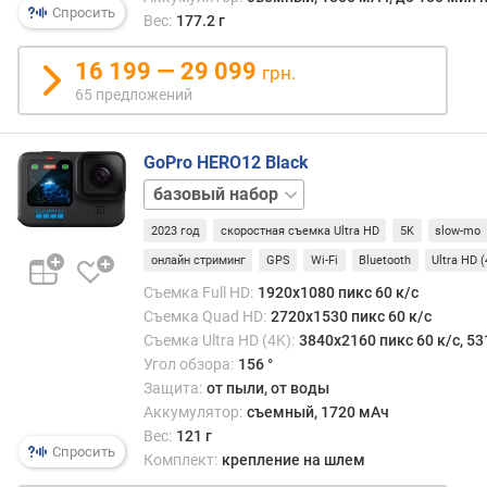
ф
Спросить
Вес:
177.2 г
о
н
16 199 — 29 099
о
грн.
в
65 предложений
к
о
GoPro HERO12 Black
л
Creator
-
Kit
Sports
в
2023 год
скоростная съемка Ultra HD
5K
slow-mo
Kit
Travel
о
Kit
онлайн стриминг
GPS
Wi-Fi
Bluetooth
Ultra HD 
м
Съемка Full HD:
1920x1080 пикс 60 к/с
е
Съемка Quad HD:
2720x1530 пикс 60 к/с
г
Съемка Ultra HD (4K):
3840x2160 пикс 60 к/с, 53
а
Угол обзора:
156 °
п
и
Защита:
от пыли, от воды
к
Аккумулятор:
съемный, 1720 мАч
с
Вес:
121 г
Спросить
е
Комплект:
крепление на шлем
л