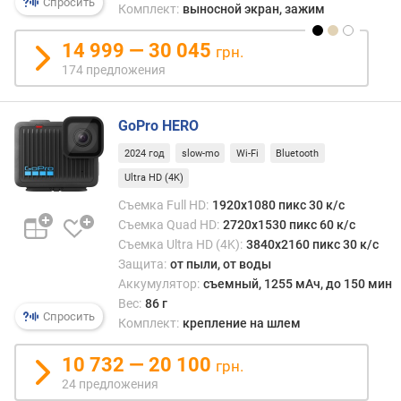
о
Спросить
Комплект:
выносной экран, зажим
н
т
14 999 — 30 045
грн.
а
174 предложения
л
ь
н
GoPro HERO
о
г
2024 год
slow-mo
Wi-Fi
Bluetooth
о
Ultra HD (4K)
Съемка Full HD:
1920x1080 пикс 30 к/с
W
Съемка Quad HD:
2720x1530 пикс 60 к/с
i
Съемка Ultra HD (4K):
3840x2160 пикс 30 к/с
-
Защита:
от пыли, от воды
F
i
Аккумулятор:
съемный, 1255 мАч, до 150 мин
Вес:
86 г
Спросить
B
Комплект:
крепление на шлем
l
u
10 732 — 20 100
грн.
e
24 предложения
t