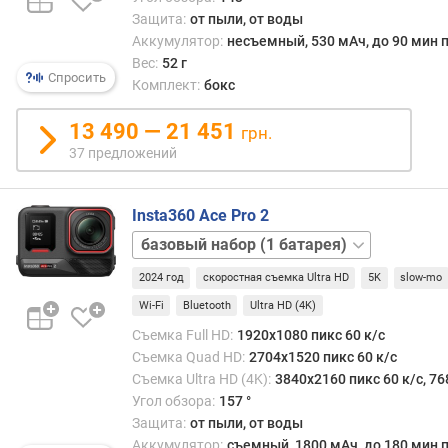
)
Защита:
от пыли, от воды
Аккумулятор:
несъемный, 530 мАч, до 90 мин п
у
Вес:
52 г
г
Спросить
Комплект:
бокс
о
л
13 490 — 21 451
грн.
о
37 предложений
б
з
о
Insta360 Ace Pro 2
р
базовый
а
набор
(
2024 год
скоростная съемка Ultra HD
5K
slow-mo
(2
°
батареи)
)
Wi-Fi
Bluetooth
Ultra HD (4K)
Съемка Full HD:
1920x1080 пикс 60 к/с
м
Съемка Quad HD:
2704x1520 пикс 60 к/с
и
Съемка Ultra HD (4K):
3840x2160 пикс 60 к/с, 76
к
Угол обзора:
157 °
р
Защита:
от пыли, от воды
о
Аккумулятор:
съемный, 1800 мАч, до 180 мин п