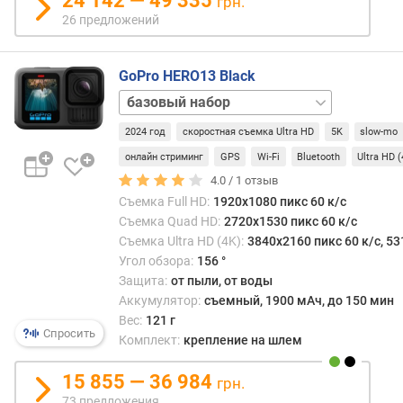
24 142 — 49 335
грн.
в
26 предложений
л
е
н
GoPro HERO13 Black
и
Accessories
я
Bundle
Black
2024 год
скоростная съемка Ultra HD
5K
slow-mo
п
ND
о
Filter
онлайн стриминг
GPS
Wi-Fi
Bluetooth
Ultra HD 
к
Bundle
Creator
4.0 /
1
отзыв
о
Edition
Съемка Full HD:
1920x1080 пикс 60 к/с
л
Bundle
Macro
Съемка Quad HD:
2720x1530 пикс 60 к/с
и
Lens
Съемка Ultra HD (4K):
3840x2160 пикс 60 к/с, 53
ч
Mod
Угол обзора:
156 °
е
Bundle
Specialty
Защита:
от пыли, от воды
с
Bundle
Ultra
Аккумулятор:
съемный, 1900 мАч, до 150 мин
т
Wide
Вес:
121 г
в
Lens
Спросить
Комплект:
крепление на шлем
у
Mod
п
Bundle
15 855 — 36 984
р
грн.
е
73 предложения