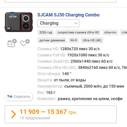
ь
д
и
SJCAM SJ30 Charging Combo
с
базовый
п
набор
л
2026 год
скоростная съемка Ultra HD
slow-mo
ста
е
датчик движения
Wi-Fi
Ultra HD (4K)
я
Съемка HD:
1280x720 пикс 30 к/с
(
Съемка Full HD:
1920x1080 пикс 30 к/с
"
)
Съемка Quad HD:
2560x1440 пикс 60 к/с
Съемка Ultra HD (4K):
3840x2160 пикс 60 к/с, 76
м
Угол обзора:
140 °
а
Защита:
от пыли, от воды
т
Аккумулятор:
съемный, 2000 мАч, до 150 мин
р
Вес:
162 г
и
Спросить
Комплект:
рамка, крепление на шлем, селфи
ц
а
11 909 — 15 367
грн.
д
19 предложений
и
с