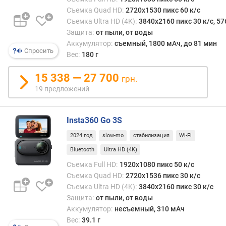
ь
Съемка Quad HD:
2720x1530 пикс 60 к/с
н
Съемка Ultra HD (4K):
3840x2160 пикс 30 к/с, 57
о
Защита:
от пыли, от воды
г
Аккумулятор:
съемный, 1800 мАч, до 81 мин
о
Спросить
Вес:
180 г
д
и
15 338 — 27 700
грн.
с
19 предложений
п
л
е
Insta360 Go 3S
я
(
2024 год
slow-mo
стабилизация
Wi-Fi
"
Bluetooth
Ultra HD (4K)
)
Съемка Full HD:
1920x1080 пикс 50 к/с
т
Съемка Quad HD:
2720x1536 пикс 30 к/с
и
Съемка Ultra HD (4K):
3840x2160 пикс 30 к/с
п
Защита:
от пыли, от воды
ф
Аккумулятор:
несъемный, 310 мАч
р
Вес:
39.1 г