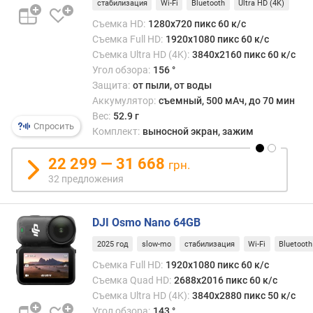
стабилизация
Wi-Fi
Bluetooth
Ultra HD (4K)
а
Съемка HD:
1280x720 пикс 60 к/с
я
Съемка Full HD:
1920x1080 пикс 60 к/с
с
Съемка Ultra HD (4K):
3840x2160 пикс 60 к/с
ъ
Угол обзора:
156 °
е
м
Защита:
от пыли, от воды
к
Аккумулятор:
съемный, 500 мАч, до 70 мин
а
Вес:
52.9 г
Спросить
(
Комплект:
выносной экран, зажим
s
l
22 299 — 31 668
грн.
o
32 предложения
w
-
m
DJI Osmo Nano 64GB
o
2025 год
slow-mo
стабилизация
Wi-Fi
Bluetooth
)
(
Съемка Full HD:
1920x1080 пикс 60 к/с
к
Съемка Quad HD:
2688x2016 пикс 60 к/с
/
Съемка Ultra HD (4K):
3840x2880 пикс 50 к/с
с
Угол обзора:
143 °