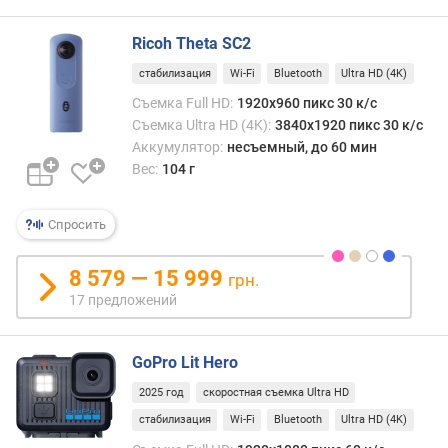
o
o
Ricoh Theta SC2
t
стабилизация
Wi-Fi
Bluetooth
Ultra HD (4K)
h
Съемка Full HD:
1920x960 пикс 30 к/с
U
Съемка Ultra HD (4K):
3840x1920 пикс 30 к/с
S
Аккумулятор:
несъемный, до 60 мин
B
Вес:
104 г
-
C
Спросить
в
е
8 579 — 15 999
грн.
р
17 предложений
с
и
я
GoPro Lit Hero
H
D
2025 год
скоростная съемка Ultra HD
M
стабилизация
Wi-Fi
Bluetooth
Ultra HD (4K)
I