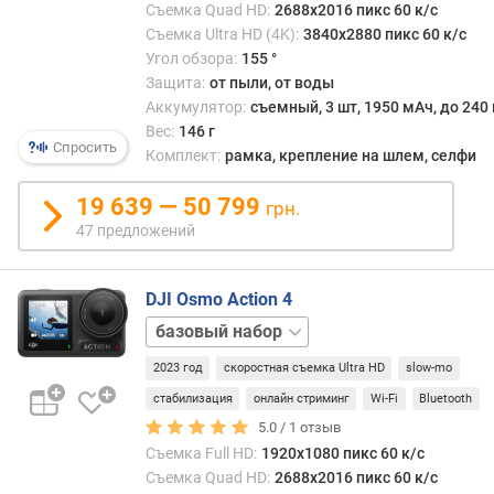
колич
я
Съемка Quad HD:
2688x2016 пикс 60 к/с
Конк
р
Съемка Ultra HD (4K):
3840x2880 пикс 60 к/с
прим
н
Угол обзора:
155 °
этой
о
Защита:
от пыли, от воды
особ
с
Аккумулятор:
съемный, 3 шт, 1950 мАч, до 240
може
т
Вес:
146 г
быть
и
Спросить
Комплект:
рамка, крепление на шлем, селфи
разн
нере
о
19 639 — 50 799
грн.
микр
т
47 предложений
рабо
д
парал
е
обес
ш
DJI Osmo Action 4
запи
е
стере
Adventure
в
или
ы
2023 год
скоростная съемка Ultra HD
slow-mo
даже
х
мног
к
стабилизация
онлайн стриминг
Wi-Fi
Bluetooth
объе
д
5.0 /
1
отзыв
звука
о
Съемка Full HD:
1920x1080 пикс 60 к/с
(посл
р
Съемка Quad HD:
2688x2016 пикс 60 к/с
особ