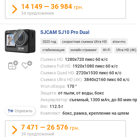
е
14 149 — 36 984
грн.
й
34 предложения
с
в
SJCAM SJ10 Pro Dual
е
2023 год
скоростная съемка Ultra HD
slow-mo
т
о
стабилизация
онлайн стриминг
Wi-Fi
Ultra HD (4K)
с
Съемка HD:
1280x720 пикс 60 к/с
и
Съемка Full HD:
1920x1080 пикс 60 к/с
л
Съемка Quad HD:
2720x1530 пикс 60 к/с
а
Съемка Ultra HD (4K):
3840x2160 пикс 60 к/с
Угол обзора:
170 °
д
Защита:
от пыли, от воды, бокс
и
Аккумулятор:
съемный, 1300 мАч, до 80 мин пр
а
Вес:
112.5 г
г
Спросить
о
Комплект:
бокс, рамка, крепление на шлем
н
а
7 471 — 26 576
грн.
л
39 предложений