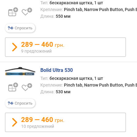
в
Тип:
бескаркасная щетка, 1 шт
л
Крепление:
Pinch tab, Narrow Push Button, Push
е
Длина:
550 мм
н
и
Спросить
я
289 — 460
грн.
п
9 предложений
о
к
о
Bolid Ultra 530
л
и
Тип:
бескаркасная щетка, 1 шт
ч
Крепление:
Pinch tab, Narrow Push Button, Push
е
Длина:
530 мм
с
Спросить
т
в
у
289 — 460
грн.
п
10 предложений
р
е