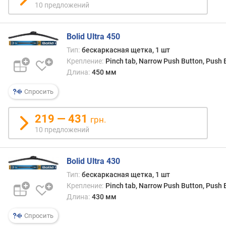
о
10 предложений
г
о
(
Bolid Ultra 450
м
Тип:
бескаркасная щетка, 1 шт
м
Крепление:
Pinch tab, Narrow Push Button, Push
)
Длина:
450 мм
д
Спросить
л
и
219 — 431
грн.
н
10 предложений
а
п
а
Bolid Ultra 430
с
с
Тип:
бескаркасная щетка, 1 шт
а
Крепление:
Pinch tab, Narrow Push Button, Push
ж
Длина:
430 мм
и
р
Спросить