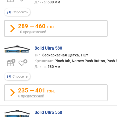
Длина:
600 мм
п
Спросить
о
о
т
289 — 460
грн.
з
10 предложений
ы
в
а
Bolid Ultra 580
м
Тип:
бескаркасная щетка, 1 шт
Крепление:
Pinch tab, Narrow Push Button, Push
п
Длина:
580 мм
о
д
Спросить
а
т
235 — 401
е
грн.
д
6 предложений
о
б
Bolid Ultra 550
а