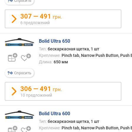
о
Спросить
г
и
307 — 491
грн.
м
6 предложений
о
т
Bolid Ultra 650
д
Тип:
бескаркасная щетка, 1 шт
о
р
Крепление:
Pinch tab, Narrow Push Button, Push
о
Длина:
650 мм
г
Спросить
и
х
к
306 — 491
грн.
д
10 предложений
е
ш
е
Bolid Ultra 600
в
Тип:
бескаркасная щетка, 1 шт
ы
Крепление:
Pinch tab, Narrow Push Button, Push
м