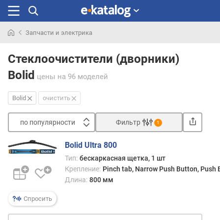
Запчасти и электрика
Искали
раньше
Стеклоочистители (дворники)
Bolid
цены
на 96 моделей
Bolid
очистить
по популярности
Фильтр
1
Сортировать
Bolid Ultra 800
п
Тип:
бескаркасная щетка, 1 шт
о
Крепление:
Pinch tab, Narrow Push Button, Push
п
Длина:
800 мм
о
п
Спросить
у
л