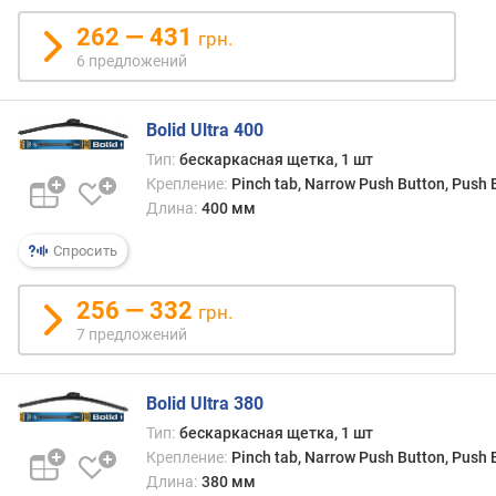
с
к
262 — 431
грн.
о
6 предложений
г
о
(
Bolid Ultra 400
м
Тип:
бескаркасная щетка, 1 шт
м
Крепление:
Pinch tab, Narrow Push Button, Push
)
Длина:
400 мм
Спросить
256 — 332
грн.
7 предложений
Bolid Ultra 380
Тип:
бескаркасная щетка, 1 шт
Крепление:
Pinch tab, Narrow Push Button, Push
Длина:
380 мм