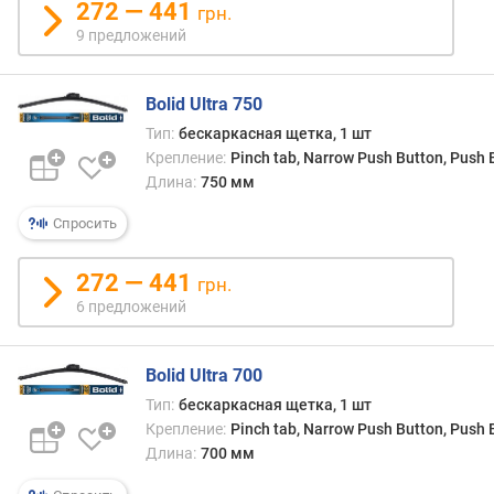
272 — 441
я
грн.
р
9 предложений
н
о
с
Bolid Ultra 750
т
Тип:
бескаркасная щетка, 1 шт
и
Крепление:
Pinch tab, Narrow Push Button, Push
Длина:
750 мм
о
т
Спросить
д
е
272 — 441
грн.
ш
6 предложений
е
в
ы
Bolid Ultra 700
х
к
Тип:
бескаркасная щетка, 1 шт
д
Крепление:
Pinch tab, Narrow Push Button, Push
о
Длина:
700 мм
р