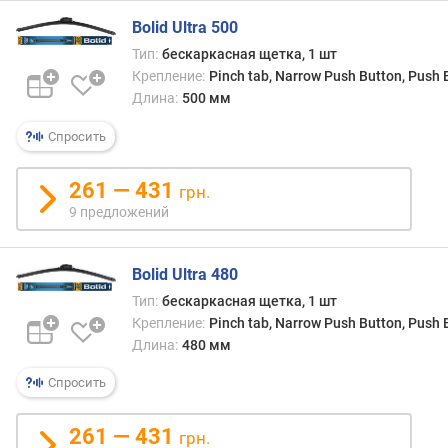
д
Bolid Ultra 500
л
Тип:
бескаркасная щетка, 1 шт
о
Крепление:
Pinch tab, Narrow Push Button, Push
ж
Длина:
500 мм
е
н
Спросить
и
й
261 — 431
грн.
9 предложений
д
л
и
Bolid Ultra 480
н
Тип:
бескаркасная щетка, 1 шт
а
Крепление:
Pinch tab, Narrow Push Button, Push
о
Длина:
480 мм
с
н
Спросить
о
в
261 — 431
н
грн.