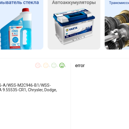
error
л
0
0
0
1
6-A/WSS-M2C946-B1/WSS-
9.55535-CR1, Chrysler, Dodge,