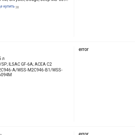
де купить
38
error
5 л
/SP; ILSAC GF-6A; ACEA С2
2C946-A/WSS-M2C946-B1/WSS-
/6094M
error
л