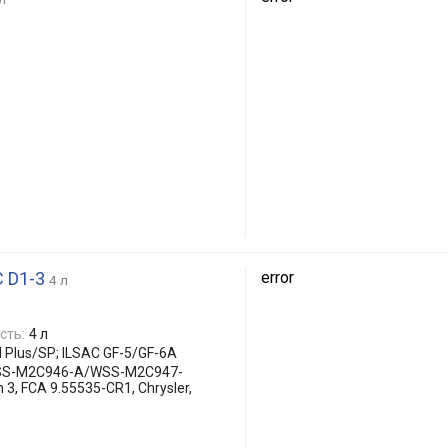
 D1-3
error
4 л
сть:
4 л
 Plus/SP; ILSAC GF-5/GF-6A
SS-M2C946-A/WSS-M2C947-
, FCA 9.55535-CR1, Chrysler,