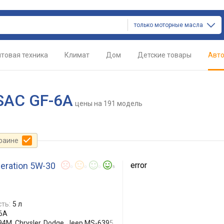
только моторные масла
товая техника
Климат
Дом
Детские товары
Авт
SAC GF-6A
цены
на 191 модель
краине
eration 5W-30
error
0
0
0
5
ть:
5 л
-6A
4M, Chrysler, Dodge, Jeep MS-6395