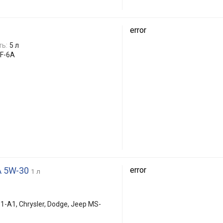
error
ть:
5 л
GF-6A
A 5W-30
error
1 л
1, Chrysler, Dodge, Jeep MS-