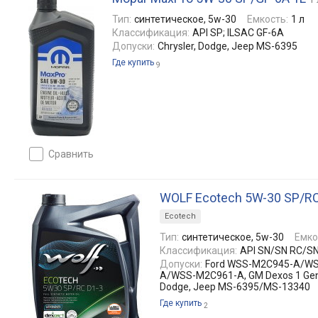
Тип:
синтетическое, 5w-30
Емкость:
1 л
Классификация:
API SP; ILSAC GF-6A
Допуски:
Chrysler, Dodge, Jeep MS-6395
Где купить
9
сравнить
WOLF Ecotech 5W-30 SP/RC
Ecotech
Тип:
синтетическое, 5w-30
Емко
Классификация:
API SN/SN RC/SN
Допуски:
Ford WSS-M2C945-A/W
A/WSS-M2C961-A, GM Dexos 1 Gen 3
Dodge, Jeep MS-6395/MS-13340
Где купить
2