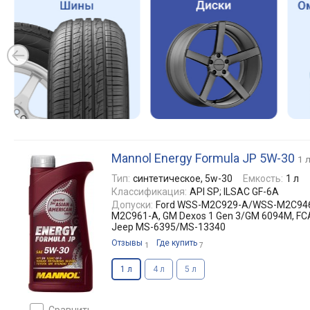
Mannol Energy Formula JP 5W-30
1 
Тип:
синтетическое, 5w-30
Емкость:
1 л
Классификация:
API SP; ILSAC GF-6A
Допуски:
Ford WSS-M2C929-A/WSS-M2C94
M2C961-A, GM Dexos 1 Gen 3/GM 6094M, FCA 
Jeep MS-6395/MS-13340
Отзывы
Где купить
1
7
1 л
4 л
5 л
сравнить