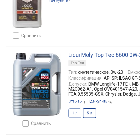
Где купить
1
сравнить
Liqui Moly Top Tec 6600 0W
Top Tec
Тип:
синтетическое, 0w-20
Емкос
Классификация:
API SP; ILSAC GF
Допуски:
BMW Longlife-17 FE+, M
M2C962-A1, Opel OV0401547-A20, J
FCA 9.55535-GSX, Chrysler, Dodge,
Отзывы
Где купить
1
16
1 л
5 л
сравнить