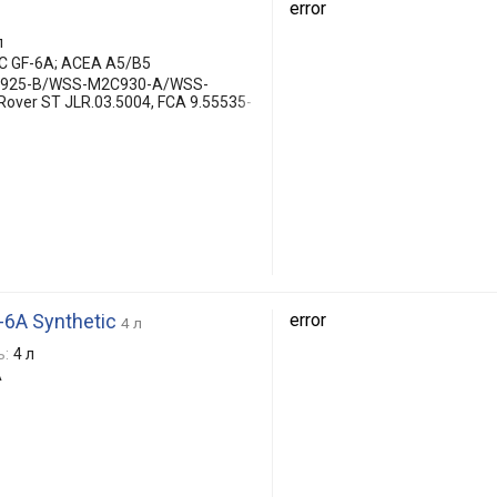
error
л
AC GF-6A; ACEA A5/B5
C925-B/WSS-M2C930-A/WSS-
over ST JLR.03.5004, FCA 9.55535-
-6A Synthetic
error
4 л
ь:
4 л
A