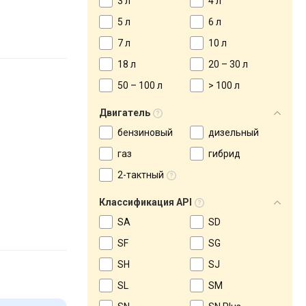
3 л
4 л
5 л
6 л
7 л
10 л
18 л
20 – 30 л
50 – 100 л
> 100 л
Двигатель
бензиновый
дизельный
газ
гибрид
2-тактный
Классификация API
SA
SD
SF
SG
SH
SJ
SL
SM