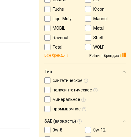
Fuchs
Kroon
Liqui Moly
Mannol
MOBIL
Motul
Ravenol
Shell
Total
WOLF
Все бренды
Рейтинг брендов
Тип
синтетическое
полусинтетическое
минеральное
промывочное
SAE (вязкость)
0w-8
0w-12