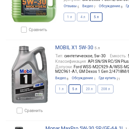
Отзывы
Видео
Обсуждение
Г
5
7
8
1 л
4 л
5 л
сравнить
MOBIL X1 5W-30
5 л
Тип:
синтетическое, 5w-30
Емкость:
Классификация:
API SN/SN RC/SN Plus
Допуски:
Ford WSS-M2C929-A/WSS-M
M2C961-A1, GM Dexos 1 Gen 2/4718M
Видео
Обсуждение
Где купить
8
1
21
1 л
5 л
20 л
208 л
сравнить
Mopar MaxPro 5W-30 SP/GF-6A 1L
1 