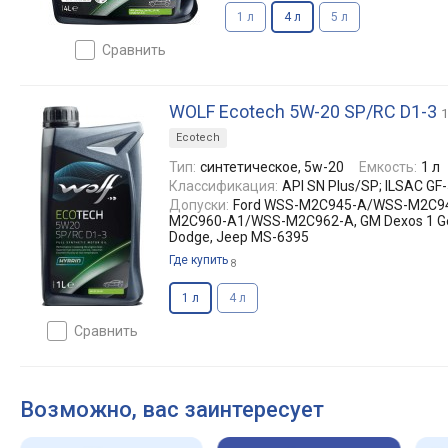
1 л
4 л
5 л
сравнить
WOLF Ecotech 5W-20 SP/RC D1-3
1
Ecotech
Тип:
синтетическое, 5w-20
Емкость:
1 л
Классификация:
API SN Plus/SP; ILSAC GF
Допуски:
Ford WSS-M2C945-A/WSS-M2C9
M2C960-A1/WSS-M2C962-A, GM Dexos 1 Gen 
Dodge, Jeep MS-6395
Где купить
8
1 л
4 л
сравнить
Возможно, вас заинтересует