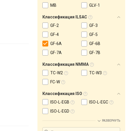
MB
GLV-1
Классификация ILSAC
GF-2
GF-3
GF-4
GF-5
GF-6A
GF-6B
GF-7A
GF-7B
Классификация NMMA
TC-W2
TC-W3
FC-W
Классификация ISO
ISO-L-EGB
ISO-L-EGC
ISO-L-EGD
РАЗВЕРНУТЬ