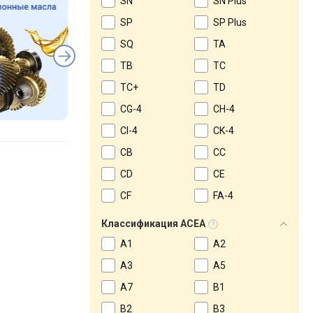
SN
SN Plus
SP
SP Plus
SQ
TA
TB
TC
TC+
TD
CG-4
CH-4
CI-4
CK-4
CB
CC
CD
CE
CF
FA-4
Классификация ACEA
A1
A2
A3
A5
A7
B1
B2
B3