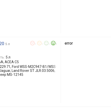
-20
error
5 л
0
0
0
1
ть:
5 л
-6A; ACEA C5
B 229.71, Ford WSS-M2C947-B1/WSS-
aguar, Land Rover ST JLR.03.5006,
 Jeep MS-12145