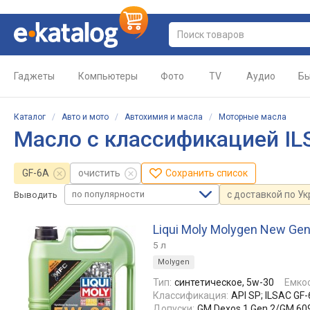
Гаджеты
Компьютеры
Фото
TV
Аудио
Бы
Каталог
/
Авто и мото
/
Автохимия и масла
/
Моторные масла
Масло с классификацией IL
GF-6A
очистить
Сохранить список
по популярности
с доставкой по У
Выводить
Liqui Moly Molygen New Gen
5 л
Molygen
Тип:
синтетическое, 5w-30
Емкос
Классификация:
API SP; ILSAC GF
Допуски:
GM Dexos 1 Gen 2/GM 609