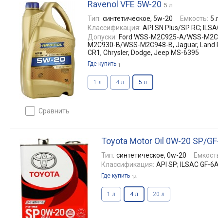
Ravenol VFE 5W-20
5 л
Тип:
синтетическое, 5w-20
Емкость:
5 
Классификация:
API SN Plus/SP RC; ILS
Допуски:
Ford WSS-M2C925-A/WSS-M2
M2C930-B/WSS-M2C948-B, Jaguar, Land R
CR1, Chrysler, Dodge, Jeep MS-6395
Где купить
1
1 л
4 л
5 л
сравнить
Toyota Motor Oil 0W-20 SP/GF
Тип:
синтетическое, 0w-20
Емкост
Классификация:
API SP; ILSAC GF-6
Где купить
14
1 л
4 л
20 л