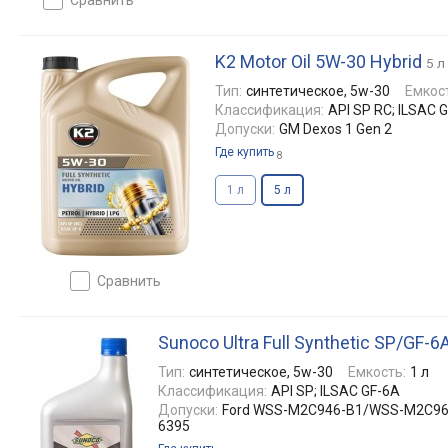
K2 Motor Oil 5W-30 Hybrid
5 л
Тип:
синтетическое, 5w-30
Емкос
Классификация:
API SP RC; ILSAC 
Допуски:
GM Dexos 1 Gen 2
Где купить
8
1 л
5 л
сравнить
Sunoco Ultra Full Synthetic SP/GF-6
Тип:
синтетическое, 5w-30
Емкость:
1 л
Классификация:
API SP; ILSAC GF-6A
Допуски:
Ford WSS-M2C946-B1/WSS-M2C961-A
6395