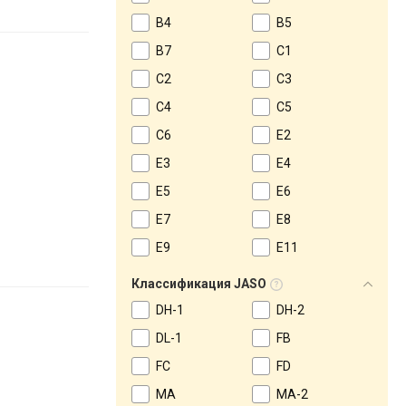
B4
B5
B7
C1
C2
C3
C4
C5
C6
E2
E3
E4
E5
E6
E7
E8
E9
E11
Классификация JASO
DH-1
DH-2
DL-1
FB
FC
FD
MA
MA-2