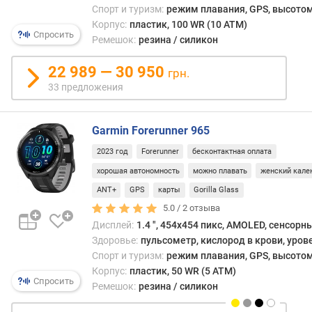
а
Спорт и туризм:
режим плавания, GPS, высотом
ц
Корпус:
пластик, 100 WR (10 ATM)
и
Спросить
Ремешок:
резина / силикон
ф
е
22 989 — 30 950
грн.
р
33 предложения
б
л
а
Garmin Forerunner 965
т
а
2023 год
Forerunner
бесконтактная оплата
хорошая автономность
можно плавать
женский кале
в
с
ANT+
GPS
карты
Gorilla Glass
т
5.0 /
2
отзыва
р
Дисплей:
1.4 ", 454x454 пикс, AMOLED, сенсорн
о
Здоровье:
пульсометр, кислород в крови, уров
е
Спорт и туризм:
режим плавания, GPS, высотом
н
Корпус:
пластик, 50 WR (5 ATM)
н
Спросить
Ремешок:
резина / силикон
а
я