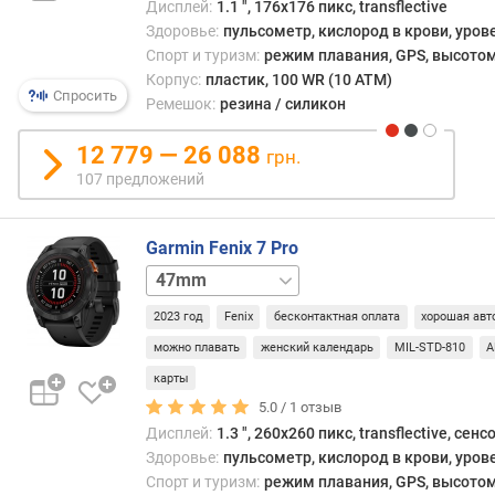
с
Дисплей:
1.1 ", 176x176 пикс, transflective
(
Здоровье:
пульсометр, кислород в крови, уров
г
Спорт и туризм:
режим плавания, GPS, высотом
)
Корпус:
пластик, 100 WR (10 ATM)
Спросить
Ремешок:
резина / силикон
и
н
12 779 — 26 088
грн.
т
107 предложений
е
р
ф
Garmin Fenix 7 Pro
е
47mm
й
сапфир
с
2023 год
Fenix
бесконтактная оплата
хорошая авт
п
о
можно плавать
женский календарь
MIL-STD-810
A
д
карты
к
5.0 /
1
отзыв
л
Дисплей:
1.3 ", 260x260 пикс, transflective, сен
ю
Здоровье:
пульсометр, кислород в крови, уров
ч
Спорт и туризм:
режим плавания, GPS, высотом
е