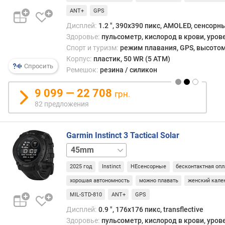
ц
ANT+
GPS
ы
Дисплей:
1.2 ", 390x390 пикс, AMOLED, сенсорн
я
Здоровье:
пульсометр, кислород в крови, уров
р
Спорт и туризм:
режим плавания, GPS, высотом
к
Корпус:
пластик, 50 WR (5 ATM)
Спросить
о
Ремешок:
резина / силикон
с
т
9 099 — 22 708
грн.
ь
82 предложения
(
н
и
Garmin Instinct 3 Tactical Solar
т
50mm
)
2025 год
Instinct
НЕсенсорные
бесконтактная опл
з
хорошая автономность
можно плавать
женский кале
а
щ
MIL-STD-810
ANT+
GPS
и
Дисплей:
0.9 ", 176x176 пикс, transflective
т
Здоровье:
пульсометр, кислород в крови, уров