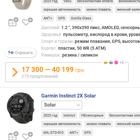
2023 год
Venu
бесконтактная оплата
возможность
т
ы
хорошая автономность
можно плавать
женский кале
(
ANT+
GPS
Gorilla Glass
G
Дисплей:
1.2 ", 390x390 пикс, AMOLED, сенсорн
P
Здоровье:
пульсометр, кислород в крови, уров
S
Спорт и туризм:
режим плавания, GPS, высотом
)
Корпус:
пластик, 50 WR (5 ATM)
(
Спросить
Ремешок:
резина / силикон
ч
)
17 300 — 40 199
грн.
т
275 предложений
о
л
щ
Garmin Instinct 2X Solar
и
Solar
н
Tactical
а
2023 год
Instinct
НЕсенсорные
бесконтактная опл
хорошая автономность
можно плавать
женский кале
в
MIL-STD-810
ANT+
GPS
е