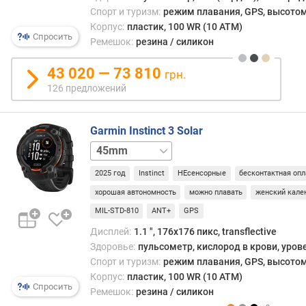
д
Спорт и туризм:
режим плавания, GPS, высотом
л
Корпус:
пластик, 100 WR (10 ATM)
Спросить
о
Ремешок:
резина / силикон
ж
е
43 020 — 73 810
грн.
н
126 предложений
и
й
Garmin Instinct 3 Solar
50mm
д
и
2025 год
Instinct
НЕсенсорные
бесконтактная опл
а
хорошая автономность
можно плавать
женский кале
г
о
MIL-STD-810
ANT+
GPS
н
Дисплей:
1.1 ", 176x176 пикс, transflective
а
Здоровье:
пульсометр, кислород в крови, уров
л
Спорт и туризм:
режим плавания, GPS, высотом
ь
Корпус:
пластик, 100 WR (10 ATM)
(
Спросить
Ремешок:
резина / силикон
"