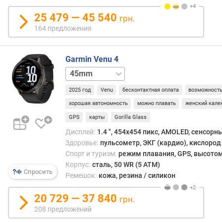
о
устро
г
25 479 — 45 540
грн.
к
и
терм
164 предложения
м
на
кассе
о
Garmin Venu 4
В
т
даль
41mm
д
сове
о
плат
2025 год
Venu
бесконтактная оплата
возможность
р
без
о
хорошая автономность
можно плавать
женский кале
допо
г
GPS
карты
Gorilla Glass
ввод
и
паро
Дисплей:
1.4 ", 454x454 пикс, AMOLED, сенсорн
х
можн
Здоровье:
пульсометр, ЭКГ (кардио), кислород 
к
в
Спорт и туризм:
режим плавания, GPS, высотом
д
течен
Корпус:
сталь, 50 WR (5 ATM)
е
Спросить
24
Ремешок:
кожа, резина / силикон
ш
часов
е
При
20 729 — 37 840
в
грн.
снят
ы
208 предложений
часо
м