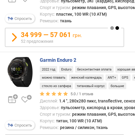
Здоровье:
пульсометр, ЭКГ (кардио), кислород 
б
Спорт и туризм:
режим плавания, GPS, высотом
о
Корпус:
пластик, 100 WR (10 ATM)
т
Спросить
Ремешок:
ткань
ы
(
34 999 — 57 061
грн.
о
52 предложения
б
ы
ч
Garmin Enduro 2
н
ы
2022 год
Enduro
бесконтактная оплата
хорошая а
й
можно плавать
женский календарь
ANT+
GPS
р
е
стекло из сапфира
титановый корпус
большие
ж
5.0 /
1
отзыв
и
Дисплей:
1.4 ", 280x280 пикс, transflective, сен
м
Здоровье:
пульсометр, кислород в крови, уров
)
Спорт и туризм:
режим плавания, GPS, высотом
(
Корпус:
титан, 100 WR (10 ATM)
д
Спросить
Ремешок:
резина / силикон, ткань
н