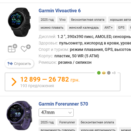
с
запяс
п
Garmin Vivoactive 6
или
о
2025 год
Vivo
бесконтактная оплата
хорошая авто
откл
о
пуль
т
можно плавать
женский календарь
ANT+
GPS
необ
з
Дисплей:
1.2 ", 390x390 пикс, AMOLED, сенсорн
будет
ы
Здоровье:
пульсометр, кислород в крови, уров
повт
в
Спорт и туризм:
режим плавания, GPS, высотом
ввес
а
Корпус:
пластик, 50 WR (5 ATM)
паро
м
Ремешок:
резина / силикон
пере
Спросить
пров
п
плате
о
12 899 — 26 782
грн.
д
193 предложения
а
т
е
Garmin Forerunner 570
д
42mm
о
б
2025 год
Forerunner
бесконтактная оплата
а
возможность говорить
хорошая автономность
можно