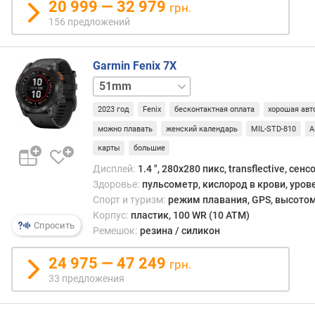
20 999 — 32 979
грн.
п
156 предложений
а
м
я
Garmin Fenix 7X
т
51mm
ь
сапфир
2023 год
Fenix
бесконтактная оплата
хорошая авт
W
i
можно плавать
женский календарь
MIL-STD-810
A
-
карты
большие
F
Дисплей:
1.4 ", 280x280 пикс, transflective, сен
i
Здоровье:
пульсометр, кислород в крови, уров
з
Спорт и туризм:
режим плавания, GPS, высотом
а
Корпус:
пластик, 100 WR (10 ATM)
Спросить
р
Ремешок:
резина / силикон
я
д
24 975 — 47 249
грн.
к
33 предложения
а
у