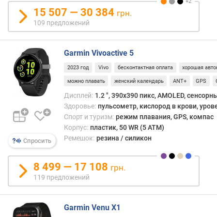
)
15 507 — 30 384
грн.
109 предложений
P
P
I
Garmin Vivoactive 5
(
p
2023 год
Vivo
бесконтактная оплата
хорошая авто
p
можно плавать
женский календарь
ANT+
GPS
i
)
Дисплей:
1.2 ", 390х390 пикс, AMOLED, сенсорн
Здоровье:
пульсометр, кислород в крови, уров
е
Спорт и туризм:
режим плавания, GPS, компас
м
Корпус:
пластик, 50 WR (5 ATM)
к
Ремешок:
резина / силикон
Спросить
о
с
8 499 — 17 108
т
грн.
ь
119 предложений
а
к
к
Garmin Venu X1