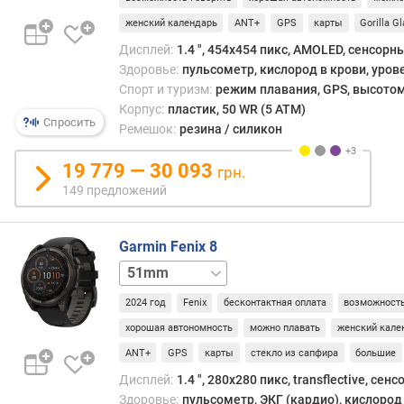
в
л
женский календарь
ANT+
GPS
карты
Gorilla G
е
Дисплей:
1.4 ", 454x454 пикс, AMOLED, сенсорн
н
Здоровье:
пульсометр, кислород в крови, уров
и
Спорт и туризм:
режим плавания, GPS, высотом
я
Корпус:
пластик, 50 WR (5 ATM)
Спросить
Ремешок:
резина / силикон
п
о
19 779 — 30 093
грн.
к
149 предложений
о
л
и
Garmin Fenix 8
ч
е
47mm
с
2024 год
Fenix
бесконтактная оплата
возможность
т
в
хорошая автономность
можно плавать
женский кале
у
ANT+
GPS
карты
стекло из сапфира
большие
п
Дисплей:
1.4 ", 280x280 пикс, transflective, сен
р
Здоровье:
пульсометр, ЭКГ (кардио), кислород 
е