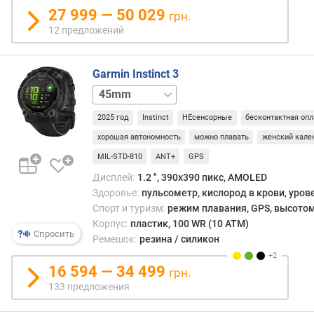
е
27 999 — 50 029
грн.
й
12 предложений
)
в
Garmin Instinct 3
р
50mm
е
м
2025 год
Instinct
НЕсенсорные
бесконтактная опл
я
р
хорошая автономность
можно плавать
женский кале
а
MIL-STD-810
ANT+
GPS
б
Дисплей:
1.2 ", 390x390 пикс, AMOLED
о
Здоровье:
пульсометр, кислород в крови, уров
т
Спорт и туризм:
режим плавания, GPS, высотом
ы
Корпус:
пластик, 100 WR (10 ATM)
(
Спросить
а
Ремешок:
резина / силикон
к
т
16 594 — 34 499
грн.
и
133 предложения
в
н