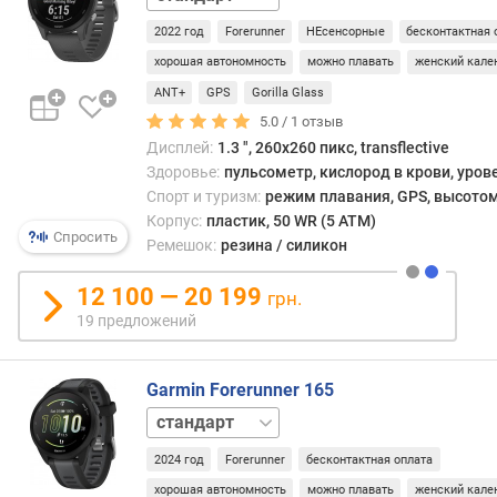
о
2022 год
Forerunner
НЕсенсорные
бесконтактная 
в
хорошая автономность
можно плавать
женский кале
(
ш
ANT+
GPS
Gorilla Glass
т
5.0 /
1
отзыв
)
Дисплей:
1.3 ", 260x260 пикс, transflective
Здоровье:
пульсометр, кислород в крови, уров
ф
Спорт и туризм:
режим плавания, GPS, высотом
о
Корпус:
пластик, 50 WR (5 ATM)
р
Спросить
Ремешок:
резина / силикон
м
а
12 100 — 20 199
грн.
т
19 предложений
и
п
Garmin Forerunner 165
м
а
music
т
р
2024 год
Forerunner
бесконтактная оплата
и
хорошая автономность
можно плавать
женский кале