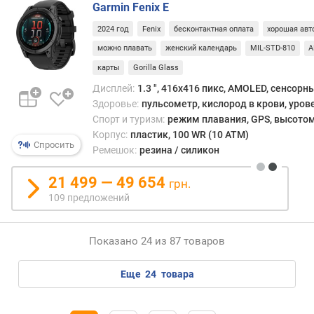
с
Garmin Fenix E
т
2024 год
Fenix
бесконтактная оплата
хорошая авт
р
о
можно плавать
женский календарь
MIL-STD-810
A
й
карты
Gorilla Glass
с
Дисплей:
1.3 ", 416x416 пикс, AMOLED, сенсорн
т
Здоровье:
пульсометр, кислород в крови, уров
в
Спорт и туризм:
режим плавания, GPS, высотом
а
Корпус:
пластик, 100 WR (10 ATM)
Спросить
м
Ремешок:
резина / силикон
а
т
21 499 — 49 654
грн.
е
109 предложений
р
и
а
Показано 24 из 87 товаров
л
к
еще
24
товара
о
р
п