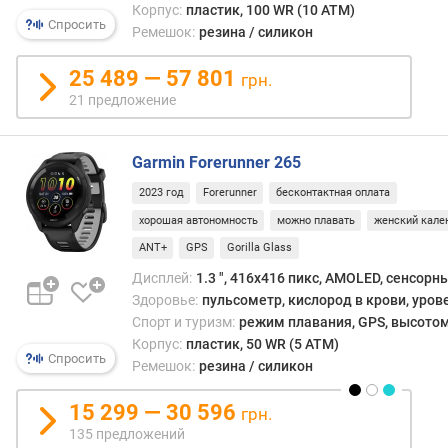
Корпус:
пластик, 100 WR (10 ATM)
н
Спросить
Ремешок:
резина / силикон
и
я
25 489 — 57 801
грн.
О
21 предложение
С
г
а
Garmin Forerunner 265
д
2023 год
Forerunner
бесконтактная оплата
ж
хорошая автономность
можно плавать
женский кале
е
т
ANT+
GPS
Gorilla Glass
а
Дисплей:
1.3 ", 416x416 пикс, AMOLED, сенсорн
Здоровье:
пульсометр, кислород в крови, уров
с
Спорт и туризм:
режим плавания, GPS, высотом
т
Корпус:
пластик, 50 WR (5 ATM)
а
Спросить
Ремешок:
резина / силикон
н
д
15 299 — 30 596
а
грн.
р
135 предложений