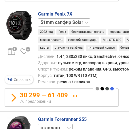
т
с
Garmin Fenix 7X
в
я
51mm
з
Solar
и
2022 год
Fenix
бесконтактная оплата
хорошая авт
можно плавать
женский календарь
MIL-STD-810
A
с
карты
стекло из сапфира
титановый корпус
боль
п
о
Дисплей:
1.4 ", 280x280 пикс, transflective, сен
р
Здоровье:
пульсометр, кислород в крови, уров
т
Спорт и туризм:
режим плавания, GPS, высотом
и
Корпус:
титан, 100 WR (10 ATM)
Спросить
в
Ремешок:
резина / силикон
н
ы
30 299 — 61 409
грн.
х
76 предложений
р
е
ж
Garmin Forerunner 255
и
music
м