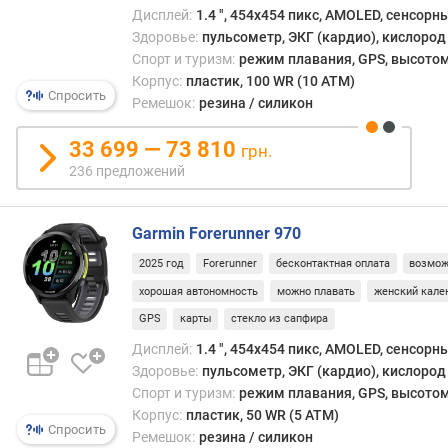
опла
я
Дисплей:
1.4 ", 454x454 пикс, AMOLED, сенсорн
това
р
Здоровье:
пульсометр, ЭКГ (кардио), кислород 
необ
н
Спорт и туризм:
режим плавания, GPS, высотом
акти
о
Корпус:
пластик, 100 WR (10 ATM)
меню
с
Спросить
Ремешок:
резина / силикон
элек
т
коше
и
33 699 — 73 810
на
грн.
часах
236 предложений
о
и
т
ввес
д
паро
Garmin Forerunner 970
е
из
ш
2025 год
Forerunner
бесконтактная оплата
возмож
моби
е
хорошая автономность
можно плавать
женский кале
прил
в
Garmi
GPS
карты
стекло из сапфира
ы
Conne
х
Дисплей:
1.4 ", 454x454 пикс, AMOLED, сенсорн
Mobil
к
Здоровье:
пульсометр, ЭКГ (кардио), кислород 
Посл
д
Спорт и туризм:
режим плавания, GPS, высотом
этого
о
Корпус:
пластик, 50 WR (5 ATM)
дост
р
Спросить
Ремешок:
резина / силикон
прил