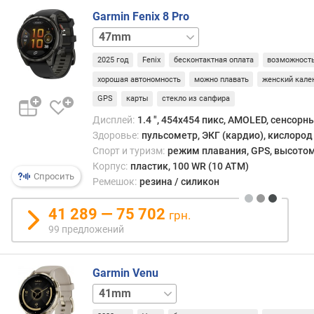
ы
Garmin Fenix 8 Pro
й
51mm
51mm
р
microLED
е
2025 год
Fenix
бесконтактная оплата
возможность
ж
хорошая автономность
можно плавать
женский кале
и
GPS
карты
стекло из сапфира
м
)
Дисплей:
1.4 ", 454x454 пикс, AMOLED, сенсорн
(
Здоровье:
пульсометр, ЭКГ (кардио), кислород 
ч
Спорт и туризм:
режим плавания, GPS, высотом
)
Корпус:
пластик, 100 WR (10 ATM)
Спросить
Ремешок:
резина / силикон
в
р
41 289 — 75 702
грн.
е
99 предложений
м
я
р
Garmin Venu
а
45mm
б
о