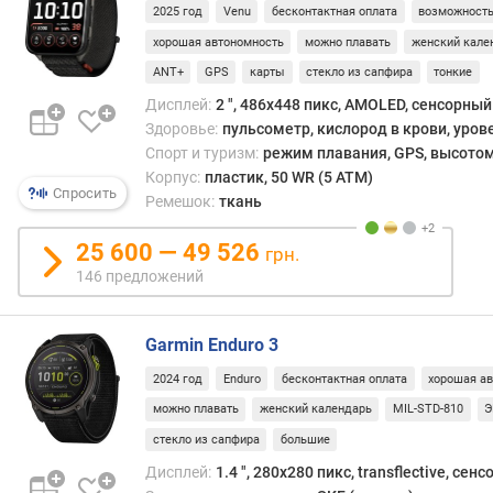
у
2025 год
Venu
бесконтактная оплата
возможность
м
хорошая автономность
можно плавать
женский кале
у
л
ANT+
GPS
карты
стекло из сапфира
тонкие
я
Дисплей:
2 ", 486x448 пикс, AMOLED, сенсорный
т
Здоровье:
пульсометр, кислород в крови, уров
о
Спорт и туризм:
режим плавания, GPS, высотом
р
Корпус:
пластик, 50 WR (5 ATM)
а
Спросить
Ремешок:
ткань
(
м
25 600 — 49 526
грн.
А
ч
146 предложений
)
Garmin Enduro 3
в
р
2024 год
Enduro
бесконтактная оплата
хорошая а
е
можно плавать
женский календарь
MIL-STD-810
Э
м
я
стекло из сапфира
большие
р
Дисплей:
1.4 ", 280x280 пикс, transflective, сен
а