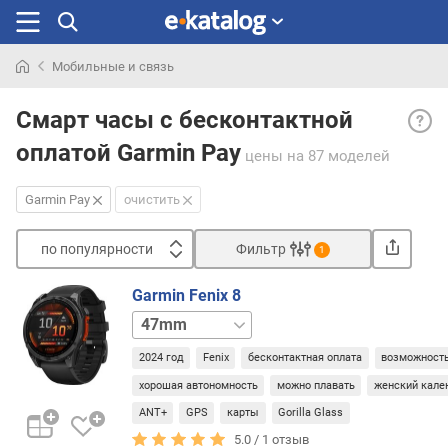
Мобильные и связь
Искали
Garmi
раньше
Смарт часы с бесконтактной
Pay
оплатой Garmin Pay
— пл
цены
на 87 моделей
серв
для
Garmin Pay
очистить
опла
в
по популярности
Фильтр
1
одно
Сортировать
каса
Garmin Fenix 8
поку
п
43mm
51mm
с
о
помо
п
2024 год
Fenix
бесконтактная оплата
возможность
умны
о
часо
хорошая автономность
можно плавать
женский кале
п
Garmi
у
ANT+
GPS
карты
Gorilla Glass
Для
л
5.0 /
1
отзыв