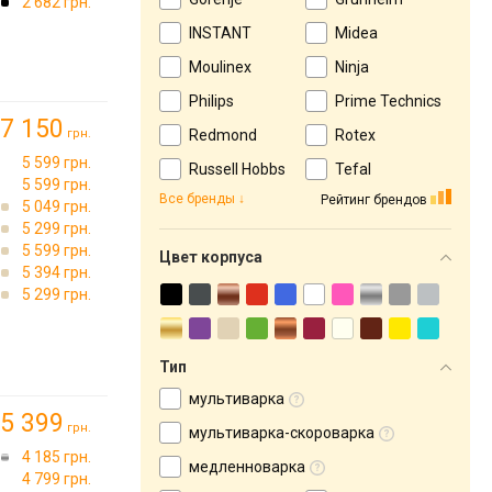
2 682 грн.
INSTANT
Midea
Moulinex
Ninja
Philips
Prime Technics
7 150
грн.
Redmond
Rotex
5 599 грн.
Russell Hobbs
Tefal
5 599 грн.
Все бренды
Рейтинг брендов
5 049 грн.
5 299 грн.
5 599 грн.
Цвет корпуса
5 394 грн.
5 299 грн.
Тип
мультиварка
5 399
грн.
мультиварка-скороварка
4 185 грн.
медленноварка
4 799 грн.