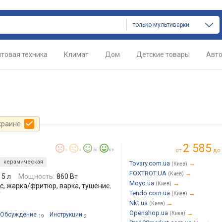
только мультиварки
товая техника
Климат
Дом
Детские товары
Авт
краине
2 585
от
до
3
4
20
63
керамическая
Tovary.com.ua
→
(Киев)
FOXTROT.UA
→
(Киев)
5 л
Мощность:
860 Вт
Moyo.ua
→
(Киев)
с, жарка/фритюр, варка, тушение,
Tendo.com.ua
→
у
(Киев)
Nkt.ua
→
(Киев)
Openshop.ua
→
(Киев)
Обсуждение
Инструкции
19
2