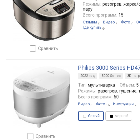
Режимы:
разогрев, жарка/
пару
Всего программ:
15
Отзывы
Видео
Фото
О
2
7
7
Где купить
64
сравнить
Philips 3000 Series HD4
2022 год
3000 Series
3D наг
Тип:
мультиварка
Объем:
5
Режимы:
разогрев, тушение, 
Всего программ:
60
Видео
Фото
Инструкции
3
16
2
белый
черный
сравнить