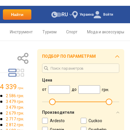
RU
Найти
Украина
Войти
о
Инструмент
Туризм
Спорт
Мода и аксессуары
ПОДБОР ПО ПАРАМЕТРАМ
Цена
4 339
грн.
от
до
грн.
2 586 грн.
3 479 грн.
3 479 грн.
Производители
2 679 грн.
2 717 грн.
Ardesto
Cuckoo
2 812 грн.
Gorenje
Grunhelm