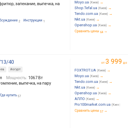
Moyo.ua
→
(Киев)
фритюр, запекание, выпечка, на
Shop.Tefal.ua
→
(Киев)
Tendo.com.ua
→
(Киев)
Nkt.ua
→
(Киев)
бсуждение
Инструкции
2
1
Openshop.ua
→
(Киев)
Сравнить цены
→
64
3 999
713/40
от
до
рев
йогурт
FOXTROT.UA
→
(Киев)
Moyo.ua
→
(Киев)
 л
Мощность:
1067 Вт
Tendo.com.ua
→
(Киев)
томление, выпечка, на пару
Nkt.ua
→
(Киев)
Openshop.ua
→
(Киев)
Где купить
57
АЛЛО
→
(Киев)
Pro100market.com.ua
→
(Киев)
Сравнить цены
→
57