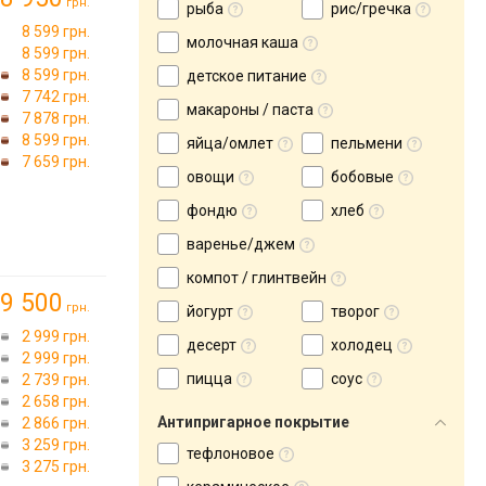
грн.
рыба
рис/гречка
8 599 грн.
молочная каша
8 599 грн.
8 599 грн.
детское питание
7 742 грн.
макароны / паста
7 878 грн.
8 599 грн.
яйца/омлет
пельмени
7 659 грн.
овощи
бобовые
фондю
хлеб
варенье/джем
компот / глинтвейн
9 500
грн.
йогурт
творог
2 999 грн.
десерт
холодец
2 999 грн.
пицца
соус
2 739 грн.
2 658 грн.
Антипригарное покрытие
2 866 грн.
3 259 грн.
тефлоновое
3 275 грн.