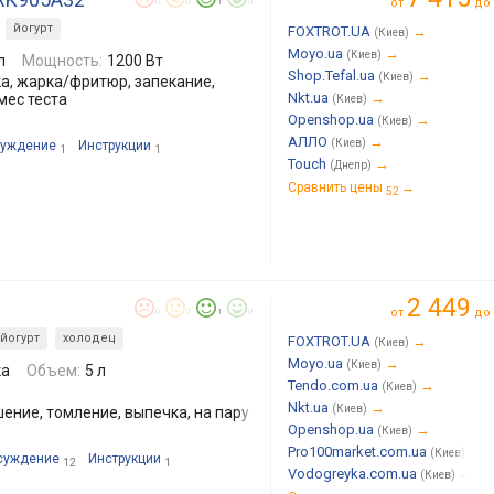
от
до
0
0
1
0
йогурт
FOXTROT.UA
→
(Киев)
Moyo.ua
→
(Киев)
л
Мощность:
1200 Вт
Shop.Tefal.ua
→
(Киев)
ка, жарка/фритюр, запекание,
Nkt.ua
→
мес теста
(Киев)
Openshop.ua
→
(Киев)
АЛЛО
→
(Киев)
уждение
Инструкции
1
1
Touch
→
(Днепр)
Сравнить цены
→
52
2 449
от
до
0
0
1
0
йогурт
холодец
FOXTROT.UA
→
(Киев)
Moyo.ua
→
(Киев)
ка
Объем:
5 л
Tendo.com.ua
→
(Киев)
Nkt.ua
→
(Киев)
ение, томление, выпечка, на пару
Openshop.ua
→
(Киев)
Pro100market.com.ua
→
(Киев)
суждение
Инструкции
12
1
Vodogreyka.com.ua
→
(Киев)