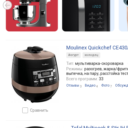
Moulinex Quickchef CE43
йогурт
холодец
Тип:
мультиварка-скороварка
Режимы:
разогрев, жарка/фритю
выпечка, на пару, расстойка тес
Всего программ:
33
Отзывы
Видео
Фото
Обсужд
3
4
7
сравнить
Tefal Multicook & Stir I