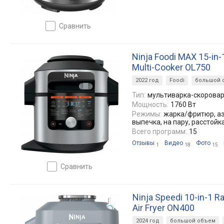
сравнить
Ninja Foodi MAX 15-in-
Multi-Cooker OL750
2022 год
Foodi
большой 
Тип:
мультиварка-скорова
Мощность:
1760 Вт
Режимы:
жарка/фритюр, аэ
выпечка, на пару, расстойка
Всего программ:
15
Отзывы
Видео
Фото
1
18
15
сравнить
Ninja Speedi 10-in-1 R
Air Fryer ON400
2024 год
большой объем