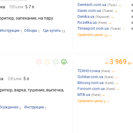
Semtech.com.ua
→
(Луцк)
рка
Объем:
5.7 л
Saren.com.ua
→
(Львов)
Denika.ua
→
(Харьков)
фритюр, запекание, на пару
Rozetka.ua
→
(Киев)
Timesport.com.ua
→
(Львов)
Инструкции
Обзоры
Где купить
1
1
13
Сравнить цены
→
13
3 969
от
до
0
0
0
2
ТЕХНОточка
→
(Киев)
Golstar.com.ua
→
(Киев)
ка
Объем:
5 л
Bitovoy.com.ua
→
(Киев)
Foroom.com.ua
→
(Киев)
ритюр, варка, тушение, выпечка,
MTA.ua
→
(Киев)
Сравнить цены
→
5
бсуждение
Инструкции
3
1