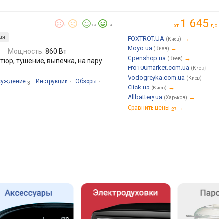
1 645
от
до
3
1
14
34
ая
FOXTROT.UA
→
(Киев)
Moyo.ua
→
(Киев)
л
Мощность:
860 Вт
Openshop.ua
→
(Киев)
тюр, тушение, выпечка, на пару
Pro100market.com.ua
→
(Киев)
Vodogreyka.com.ua
→
(Киев)
суждение
Инструкции
Обзоры
3
1
1
Click.ua
→
(Киев)
Allbattery.ua
→
(Харьков)
Сравнить цены
→
27