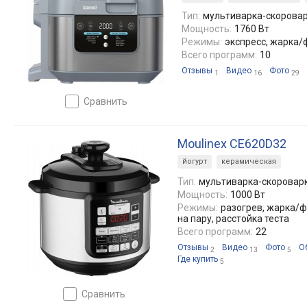
Тип:
мультиварка-скорова
Мощность:
1760 Вт
Режимы:
экспресс, жарка/
Всего программ:
10
Отзывы
Видео
Фото
1
16
29
сравнить
Moulinex CE620D32
йогурт
керамическая
Тип:
мультиварка-скоровар
Мощность:
1000 Вт
Режимы:
разогрев, жарка/ф
на пару, расстойка теста
Всего программ:
22
Отзывы
Видео
Фото
О
2
13
5
Где купить
5
сравнить