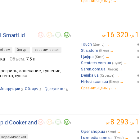
Сравнить цены
→
40
16 320
1
1 SmartLid
от
до
0
0
0
1
Touch
→
(Днепр)
объем
йогурт
керамическая
Stls.store
→
(Киев)
Цифра
→
(Киев)
рка
Объем:
7.5 л
Semtech.com.ua
→
(Луцк)
Saren.com.ua
→
(Львов)
рогриль, запекание, тушение,
Denika.ua
→
 теста, сушка
(Харьков)
Hi-tech.com.ua
→
(Киев)
Сравнить цены
→
Инструкции
Обзоры
Где купить
16
2
2
16
8 293
1
apid Cooker and
от
до
0
0
0
1
Openshop.ua
→
(Киев)
керамическая
Luxmedia.com.ua
→
(Луцк)