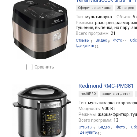
Сферическая чаша
3D нагрев
Тип:
мультиварка
Объем:
5 
Режимы:
разогрев, размороз
тушение, выпечка, на пару, за
Всего программ:
21
Отзывы
Видео
Фото
Обс
1
9
11
Где купить
52
сравнить
Redmond RMC-PM381
multiPRO
защита от детей
Тип:
мультиварка-скоровар
Мощность:
900 Вт
Режимы:
жарка/фритюр, туш
Всего программ:
13
Отзывы
Видео
Фото
Об
1
7
2
Где купить
40