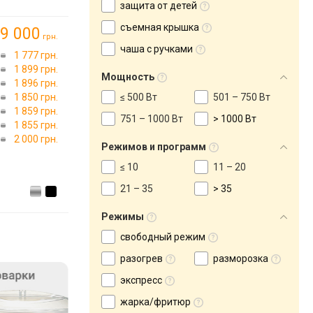
защита от детей
съемная крышка
9 000
грн.
чаша с ручками
1 777 грн.
1 899 грн.
Мощность
1 896 грн.
1 850 грн.
≤ 500 Вт
501 – 750 Вт
1 859 грн.
751 – 1000 Вт
> 1000 Вт
1 855 грн.
2 000 грн.
Режимов и программ
≤ 10
11 – 20
21 – 35
> 35
Режимы
свободный режим
разогрев
разморозка
экспресс
жарка/фритюр