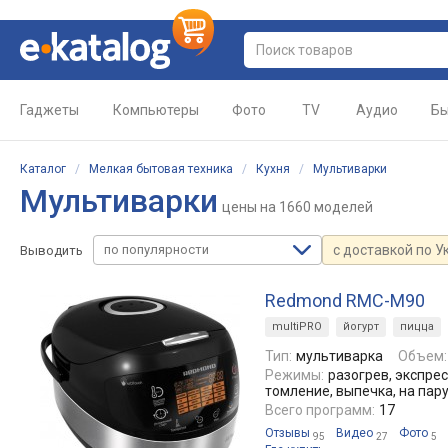
Гаджеты
Компьютеры
Фото
TV
Аудио
Бы
Каталог
/
Мелкая бытовая техника
/
Кухня
/
Мультиварки
Мультиварки
цены
на 1660 моделей
по популярности
с доставкой по У
Выводить
Redmond RMC-M90
multiPRO
йогурт
пицца
Тип:
мультиварка
Объем:
Режимы:
разогрев, экспрес
томление, выпечка, на пар
Всего программ:
17
Отзывы
Видео
Фото
95
27
5