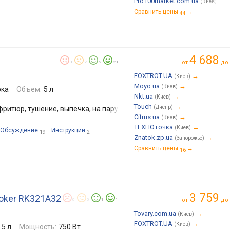
Pro100market.com.ua
→
(Киев)
Сравнить цены
→
44
4 688
от
до
3
2
6
23
FOXTROT.UA
→
(Киев)
Moyo.ua
→
(Киев)
рка
Объем:
5 л
Nkt.ua
→
(Киев)
Touch
→
(Днепр)
фритюр, тушение, выпечка, на пару
Citrus.ua
→
(Киев)
ТЕХНОточка
→
(Киев)
Обсуждение
Инструкции
19
2
Znatok.zp.ua
→
(Запорожье)
Сравнить цены
→
16
3 759
cooker RK321A32
от
до
0
0
1
1
Tovary.com.ua
→
(Киев)
FOXTROT.UA
→
(Киев)
5 л
Мощность:
750 Вт