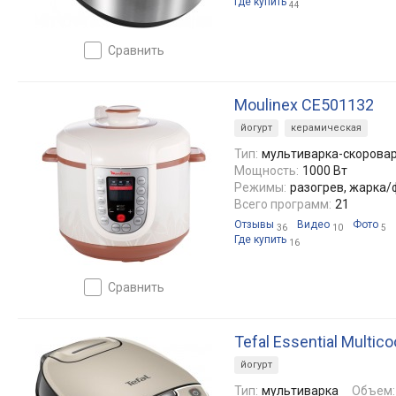
Где купить
44
сравнить
Moulinex CE501132
йогурт
керамическая
Тип:
мультиварка-скорова
Мощность:
1000 Вт
Режимы:
разогрев, жарка/
Всего программ:
21
Отзывы
Видео
Фото
36
10
5
Где купить
16
сравнить
Tefal Essential Multi
йогурт
Тип:
мультиварка
Объем: