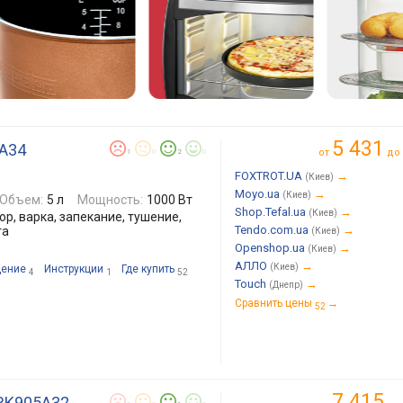
5 431
0A34
от
до
1
0
2
0
FOXTROT.UA
→
(Киев)
Moyo.ua
→
(Киев)
Объем:
5 л
Мощность:
1000 Вт
Shop.Tefal.ua
→
(Киев)
р, варка, запекание, тушение,
Tendo.com.ua
→
та
(Киев)
Openshop.ua
→
(Киев)
АЛЛО
→
(Киев)
ение
Инструкции
Где купить
4
1
52
Touch
→
(Днепр)
Сравнить цены
→
52
7 415
H RK905A32