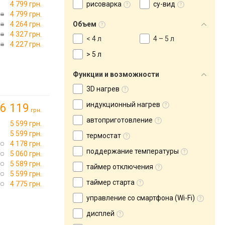
4 799 грн.
рисоварка
су-вид
4 799 грн.
4 264 грн.
Объем
4 327 грн.
< 4 л
4 – 5 л
4 227 грн.
> 5 л
Функции и возможности
3D нагрев
индукционный нагрев
6 119
грн.
автоприготовление
5 599 грн.
5 599 грн.
термостат
4 178 грн.
поддержание температуры
5 060 грн.
5 589 грн.
таймер отключения
5 599 грн.
таймер старта
4 775 грн.
управление со смартфона (Wi-Fi)
дисплей