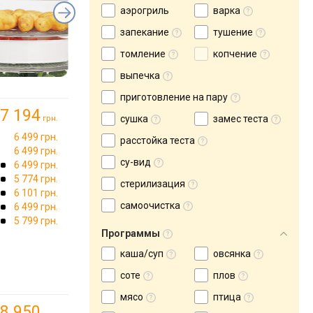
аэрогриль
варка
запекание
тушение
томление
копчение
выпечка
приготовление на пару
7 194
сушка
замес теста
грн.
6 499 грн.
расстойка теста
6 499 грн.
су-вид
6 499 грн.
5 774 грн.
стерилизация
6 101 грн.
самоочистка
6 499 грн.
5 799 грн.
Программы
каша/суп
овсянка
соте
плов
мясо
птица
8 950