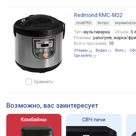
Redmond RMC-M22
multiPRO
йогурт
керамическ
Тип:
мультиварка
Объем:
5 
Режимы:
разогрев, жарка/фри
Всего программ:
10
Отзывы
Видео
Фото
Об
54
17
3
Где купить
27
сравнить
Возможно, вас заинтересует