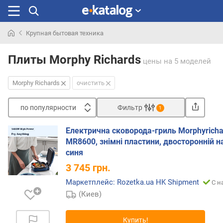
Крупная бытовая техника
Искали
раньше
Плиты Morphy Richards
цены
на 5 моделей
Morphy Richards
очистить
по популярности
Фильтр
1
Сортировать
Електрична сковорода-гриль Morphyricha
п
MR8600, знімні пластини, двосторонній на
о
синя
п
3 745
грн.
о
п
Маркетплейс: Rozetka.ua HK Shipment
С н
у
(Киев)
л
я
Купить!
р