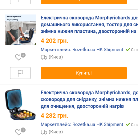
н
о
Електрична сковорода Morphyrichards дл
с
домашнього використання, тостер для сн
т
и
знімна нижня пластина, двосторонній на
4 202
грн.
о
Маркетплейс: Rozetka.ua HK Shipment
С н
т
д
(Киев)
е
ш
Купить!
е
в
ы
Електрична сковорода Morphyrichards, 
х
сковорода для сніданку, знімна нижня п
к
для очищення, двосторонній нагрів
д
4 282
грн.
о
р
Маркетплейс: Rozetka.ua HK Shipment
С н
о
(Киев)
г