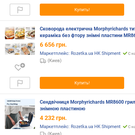
и
м
Купить!
о
т
Сковорода електрична Morphyrichards т
д
кераміка без фтору знімні пластини MR8
о
6 656
грн.
р
о
Маркетплейс: Rozetka.ua HK Shipment
С н
г
(Киев)
и
х
к
Купить!
д
е
ш
Сендвічниця Morphyrichards MR8600 грил
е
знімною пластиною
в
ы
4 232
грн.
м
Маркетплейс: Rozetka.ua HK Shipment
С н
(Киев)