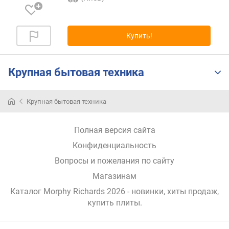
п
о
о
т
Купить!
з
ы
в
Крупная бытовая техника
а
м
Крупная бытовая техника
п
о
д
Полная версия сайта
а
Конфиденциальность
т
е
Вопросы и пожелания по сайту
д
Магазинам
о
Каталог Morphy Richards 2026
- новинки, хиты продаж,
б
купить плиты
.
а
в
л