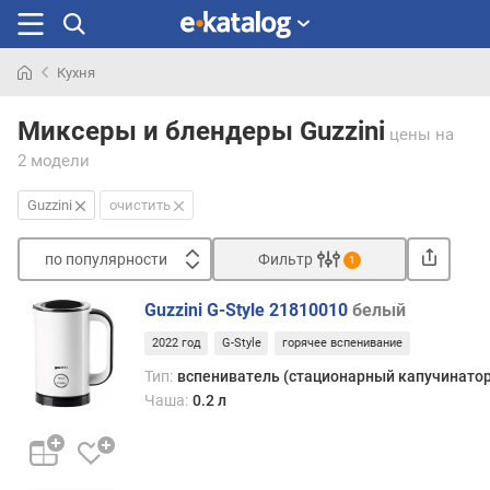
Кухня
Искали
раньше
Миксеры и блендеры Guzzini
цены
на
2 модели
Guzzini
очистить
по популярности
Фильтр
1
Сортировать
Guzzini G-Style 21810010
белый
п
2022 год
G-Style
горячее вспенивание
о
п
Тип:
вспениватель (стационарный капучинатор
о
Чаша:
0.2 л
п
у
л
я