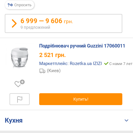
р
Спросить
н
о
6 999 — 9 606
грн.
с
9 предложений
т
и
Подрібнювач ручний Guzzini 17060011
о
2 521
грн.
т
д
Маркетплейс: Rozetka.ua IZIZI
С нами 7 лет
е
(Киев)
ш
е
в
ы
х
Купить!
к
д
о
Кухня
р
о