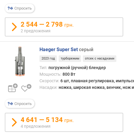
боле
я
высо
Спросить
р
прои
н
Приго
о
2 544 — 2 798
грн.
для
с
2 предложения
боль
т
объё
и
работ
Haeger Super Set
серый
о
т
2023 год
турборежим
отсек с насадками
д
Тип:
погружной (ручной) блендер
е
Мощность:
800 Вт
ш
Скорости:
6 шт, плавная регулировка, импуль
е
Насадки:
ножка, широкая ножка, венчик, нож 
в
ы
х
Спросить
к
д
4 641 — 5 134
грн.
о
4 предложения
р