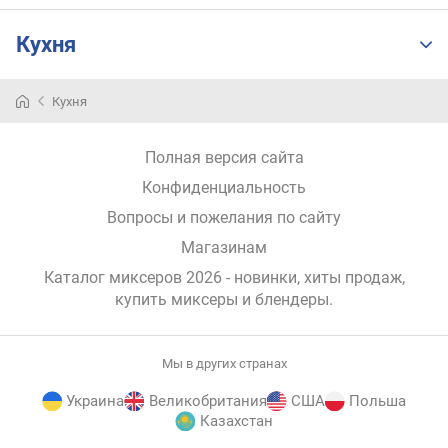
о
г
Кухня
и
м
Кухня
о
т
д
Полная версия сайта
о
Конфиденциальность
р
о
Вопросы и пожелания по сайту
г
Магазинам
и
х
Каталог миксеров 2026 - новинки, хиты продаж,
к
купить миксеры и блендеры
.
д
е
ш
Мы в других странах
е
в
Украина
Великобритания
США
Польша
ы
Казахстан
м