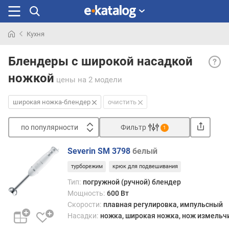
Кухня
Искали
Широ
раньше
Блендеры с широкой насадкой
ножк
ножкой
блен
цены
на 2 модели
— ра
ножк
широкая ножка-блендер
очистить
блен
(см.
по популярности
Фильтр
1
соот
Сортировать
пункт
Severin SM 3798
белый
отли
п
боль
турборежим
крюк для подвешивания
о
разм
п
Тип:
погружной (ручной) блендер
лопа
о
Мощность:
600 Вт
ножа
п
Скорости:
плавная регулировка, импульсный
и,
у
Насадки:
ножка, широкая ножка, нож измельч
соотв
л