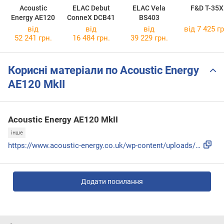
Acoustic
ELAC Debut
ELAC Vela
F&D T-35X
Energy AE120
ConneX DCB41
BS403
від
від
від
від 7 425 гр
52 241 грн.
16 484 грн.
39 229 грн.
Корисні матеріали по Acoustic Energy
AE120 MkII
Acoustic Energy AE120 MkII
інше
https://www.acoustic-energy.co.uk/wp-content/uploads/Acoust...
Додати посилання