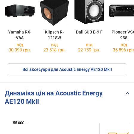
Yamaha RX-
Klipsch R-
Dali SUB E-9 F
Pioneer VS
V6A
121SW
935
від
від
від
від
30 998 грн.
23 518 грн.
22 759 грн.
35 896 грн
Всі аксесуари для Acoustic Energy AE120 MkII
Динаміка цін на Acoustic Energy
AE120 MkII
55 000
 000
 000
 000