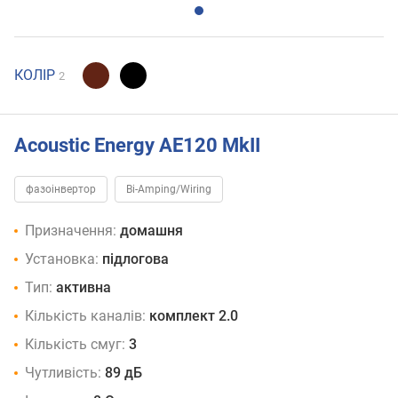
КОЛІР
2
Acoustic Energy AE120 MkII
фазоінвертор
Bi-Amping/Wiring
Призначення:
домашня
Установка:
підлогова
Тип:
активна
Кількість каналів:
комплект 2.0
Кількість смуг:
3
Чутливість:
89 дБ