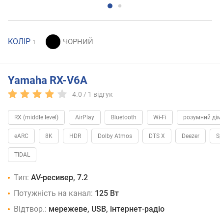
КОЛІР
1
Yamaha RX-V6A
4.0 /
1
відгук
RX (middle level)
AirPlay
Bluetooth
Wi-Fi
розумний ді
eARC
8K
HDR
Dolby Atmos
DTS X
Deezer
S
TIDAL
Тип:
AV-ресивер, 7.2
Потужність на канал:
125 Вт
Відтвор.:
мережеве, USB, інтернет-радіо