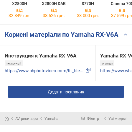
X2800H
X2800H DAB
S770H
Cinema 70
від
від
від
від
32 849 грн.
38 526 грн.
33 000 грн.
37 599 грн
Корисні матеріали по Yamaha RX-V6A
Инструкция к Yamaha RX-V6A
Yamaha RX-V
інструкції
огляди
https://www.bhphotovideo.com/lit_files/637707.pdf
Додати посилання
AV-ресивери
Yamaha
Фільтр
Усі моделі