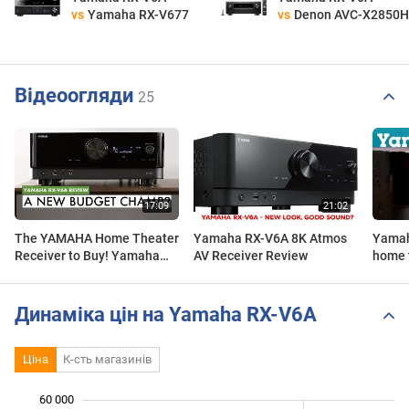
vs
Yamaha RX-V677
vs
Denon AVC-X2850H
Відеоогляди
25
The YAMAHA Home Theater
Yamaha RX-V6A 8K Atmos
Yamah
Receiver to Buy! Yamaha
AV Receiver Review
home t
RX-V6A Receiver Review
music 
Crutch
Динаміка цін на Yamaha RX-V6A
Ціна
К-сть магазинів
60 000
 000
 000
 000
 000
 000
 000