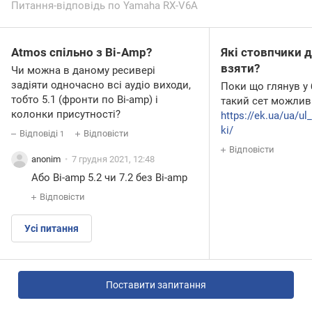
Питання-відповідь по Yamaha RX-V6A
Atmos спільно з Bi-Amp?
Які стовпчики 
взяти?
Чи можна в даному ресивері
задіяти одночасно всі аудіо виходи,
Поки що глянув у б
тобто 5.1 (фронти по Bi-amp) і
такий сет можлив
колонки присутності?
https://ek.ua/ua/ul
ki/
Відповіді
Відповісти
1
Відповісти
anonim
7 грудня 2021, 12:48
Або Bi-amp 5.2 чи 7.2 без Bi-amp
Відповісти
Усі питання
Поставити запитання