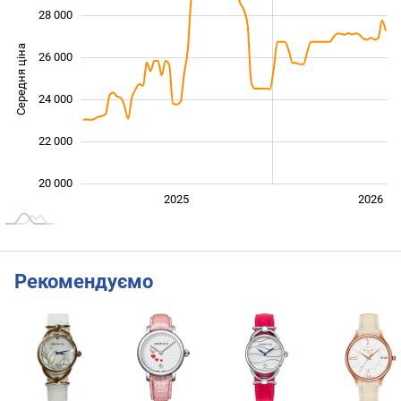
28 000
Середня ціна
26 000
20 000
24 000
22 000
20 000
2027
2025
2026
L
Рекомендуємо