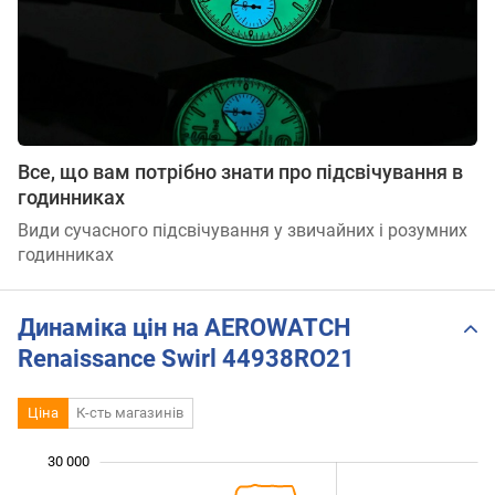
Все, що вам потрібно знати про підсвічування в
годинниках
Види сучасного підсвічування у звичайних і розумних
годинниках
Динаміка цін на AEROWATCH
Renaissance Swirl 44938RO21
Ціна
К-сть магазинів
30 000
 000
 000
 000