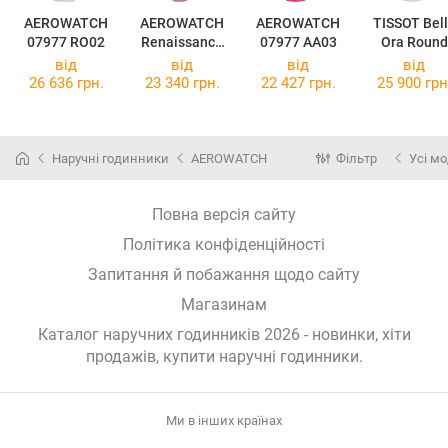
AEROWATCH
AEROWATCH
AEROWATCH
TISSOT Bel
07977 RO02
Renaissance
07977 AA03
Ora Round
Swirl
T103.210.36
від
від
від
від
44938AA20
18.00
26 636 грн.
23 340 грн.
22 427 грн.
25 900 грн
Наручні годинники
AEROWATCH
Фільтр
Усі мо
Повна версія сайту
Політика конфіденційності
Запитання й побажання щодо сайту
Магазинам
Каталог наручних годинників 2026 - новинки, хіти
продажів,
купити наручні годинники
.
Ми в інших країнах